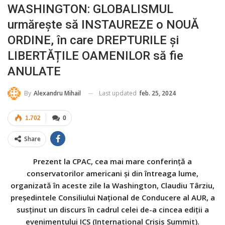
WASHINGTON: GLOBALISMUL
urmărește să INSTAUREZE o NOUĂ
ORDINE, în care DREPTURILE și
LIBERTĂȚILE OAMENILOR să fie
ANULATE
Last updated
feb. 25, 2024
By
Alexandru Mihail
1.702
0
Share
Prezent la CPAC, cea mai mare conferință a
conservatorilor americani și din întreaga lume,
organizată în aceste zile la Washington, Claudiu Târziu,
președintele Consiliului Național de Conducere al AUR, a
susținut un discurs în cadrul celei de-a cincea ediții a
evenimentului ICS (International Crisis Summit).