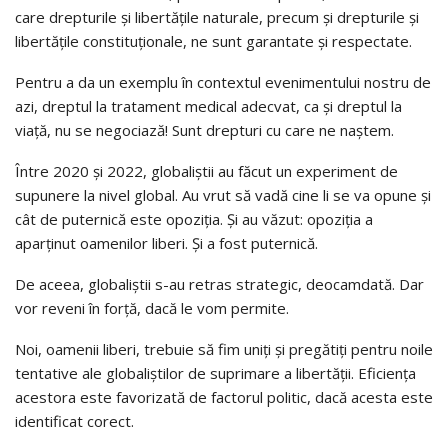
care drepturile și libertățile naturale, precum și drepturile și
libertățile constituționale, ne sunt garantate și respectate.
Pentru a da un exemplu în contextul evenimentului nostru de
azi, dreptul la tratament medical adecvat, ca și dreptul la
viață, nu se negociază! Sunt drepturi cu care ne naștem.
Între 2020 și 2022, globaliștii au făcut un experiment de
supunere la nivel global. Au vrut să vadă cine li se va opune și
cât de puternică este opoziția. Și au văzut: opoziția a
aparținut oamenilor liberi. Și a fost puternică.
De aceea, globaliștii s-au retras strategic, deocamdată. Dar
vor reveni în forță, dacă le vom permite.
Noi, oamenii liberi, trebuie să fim uniți și pregătiți pentru noile
tentative ale globaliștilor de suprimare a libertății. Eficiența
acestora este favorizată de factorul politic, dacă acesta este
identificat corect.