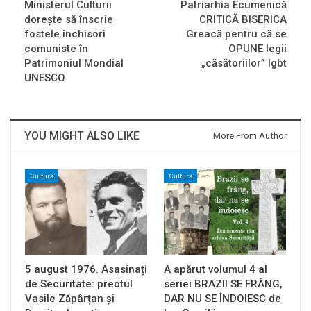
Ministerul Culturii
Patriarhia Ecumenică
dorește să înscrie
CRITICĂ BISERICA
fostele închisori
Greacă pentru că se
comuniste în
OPUNE legii
Patrimoniul Mondial
„căsătoriilor” lgbt
UNESCO
YOU MIGHT ALSO LIKE
More From Author
Cultură
Cultură
5 august 1976. Asasinați
A apărut volumul 4 al
de Securitate: preotul
seriei BRAZII SE FRÂNG,
Vasile Zăpârțan și
DAR NU SE ÎNDOIESC de