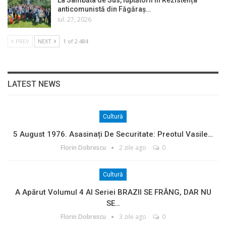
anticomunistă din Făgăraș…
iul. 27, 2026
PREV
NEXT
1 of 2.484
LATEST NEWS
Cultură
5 August 1976. Asasinați De Securitate: Preotul Vasile…
Florin Dobrescu
2 zile ago
0
Cultură
A Apărut Volumul 4 Al Seriei BRAZII SE FRÂNG, DAR NU
SE…
Florin Dobrescu
3 zile ago
0