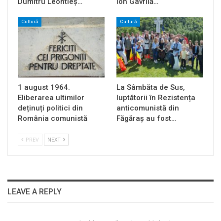
Dumitru Leontieș…
Ion Gavrilă…
Cultură
Cultură
1 august 1964.
La Sâmbăta de Sus,
Eliberarea ultimilor
luptătorii în Rezistența
deținuți politici din
anticomunistă din
România comunistă
Făgăraș au fost…
PREV
NEXT
LEAVE A REPLY