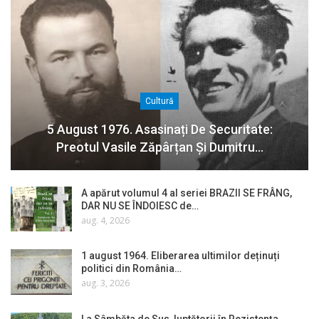
Cultură
5 August 1976. Asasinați De Securitate:
Preotul Vasile Zăpârțan Și Dumitru…
A apărut volumul 4 al seriei BRAZII SE FRÂNG,
DAR NU SE ÎNDOIESC de…
aug. 4, 2026
1 august 1964. Eliberarea ultimilor deținuți
politici din România…
aug. 3, 2026
La Sâmbăta de Sus, luptătorii în Rezistența