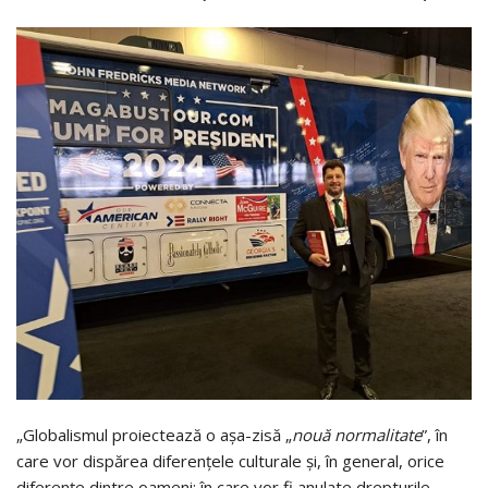
„Globalismul proiectează o așa-zisă „
nouă normalitate
”, în
care vor dispărea diferențele culturale și, în general, orice
diferențe dintre oameni; în care vor fi anulate drepturile