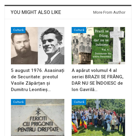
YOU MIGHT ALSO LIKE
More From Author
Cultură
Cultură
5 august 1976. Asasinați
A apărut volumul 4 al
de Securitate: preotul
seriei BRAZII SE FRÂNG,
Vasile Zăpârțan și
DAR NU SE ÎNDOIESC de
Dumitru Leontieș…
Ion Gavrilă…
Cultură
Cultură