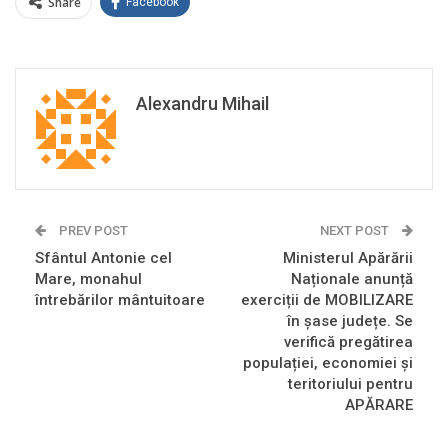
Share
Facebook
Alexandru Mihail
PREV POST
NEXT POST
Sfântul Antonie cel
Ministerul Apărării
Mare, monahul
Naționale anunță
întrebărilor mântuitoare
exerciții de MOBILIZARE
în șase județe. Se
verifică pregătirea
populației, economiei și
teritoriului pentru
APĂRARE