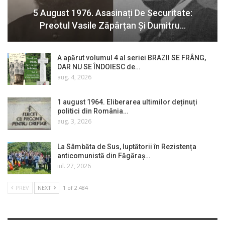
5 August 1976. Asasinați De Securitate:
Preotul Vasile Zăpârțan Și Dumitru…
A apărut volumul 4 al seriei BRAZII SE FRÂNG,
DAR NU SE ÎNDOIESC de…
aug. 4, 2026
1 august 1964. Eliberarea ultimilor deținuți
politici din România…
aug. 3, 2026
La Sâmbăta de Sus, luptătorii în Rezistența
anticomunistă din Făgăraș…
iul. 27, 2026
PREV
NEXT
1 of 2.484