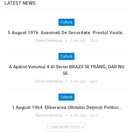
LATEST NEWS
Cultură
5 August 1976. Asasinați De Securitate: Preotul Vasile…
Florin Dobrescu
2 zile ago
0
Cultură
A Apărut Volumul 4 Al Seriei BRAZII SE FRÂNG, DAR NU
SE…
Florin Dobrescu
3 zile ago
0
Cultură
1 August 1964. Eliberarea Ultimilor Deținuți Politici…
Florin Dobrescu
4 zile ago
0
LOAD MORE POSTS