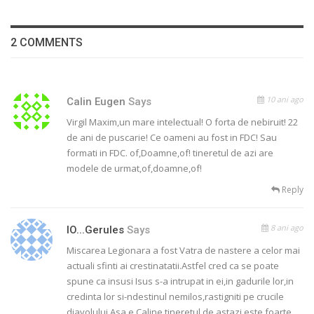
2 COMMENTS
10 ani ago
Calin Eugen
Says
Virgil Maxim,un mare intelectual! O forta de nebiruit! 22
de ani de puscarie! Ce oameni au fost in FDC! Sau
formati in FDC. of,Doamne,of! tineretul de azi are
modele de urmat,of,doamne,of!
Reply
8 ani ago
IO...gerules
Says
Miscarea Legionara a fost Vatra de nastere a celor mai
actuali sfinti ai crestinatatii.Astfel cred ca se poate
spune ca insusi Isus s-a intrupat in ei,in gadurile lor,in
credinta lor si-ndestinul nemilos,rastigniti pe crucile
diavolului.Asa e Caline,tineretul de astazi este foarte