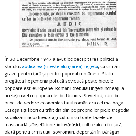
În 30 Decembrie 1947 a avut loc decapitarea politică a
statului,
abdicarea (citeşte alungarea) regelui
, cu urmări
grave pentru ţară şi pentru poporul românesc. Stalin
pregătea hegemonia politică sovietică peste bietele
popoare est-europene. Românii trebuiau îngenuncheaţi la
acelaşi nivel cu popoarele din Uniunea Sovietică, căci din
punct de vedere economic statul român era cel mai bogat.
Cei aşa zişi liberi au trăit din plin pe propria lor piele tragedia
socializării industriei, a agriculturii cu toate fazele de
mascaradă şi înşelăciune: întovărăşiri, colhozuirea forţată,
plată pentru armistiţiu, sovromuri, deportări în Bărăgan,