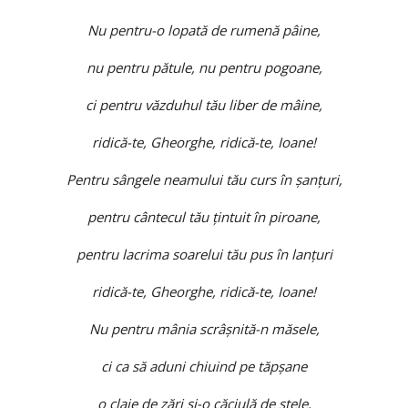
Nu pentru-o lopată de rumenă pâine,
nu pentru pătule, nu pentru pogoane,
ci pentru văzduhul tău liber de mâine,
ridică-te, Gheorghe, ridică-te, Ioane!
Pentru sângele neamului tău curs în şanţuri,
pentru cântecul tău ţintuit în piroane,
pentru lacrima soarelui tău pus în lanţuri
ridică-te, Gheorghe, ridică-te, Ioane!
Nu pentru mânia scrâşnită-n măsele,
ci ca să aduni chiuind pe tăpşane
o claie de zări şi-o căciulă de stele,