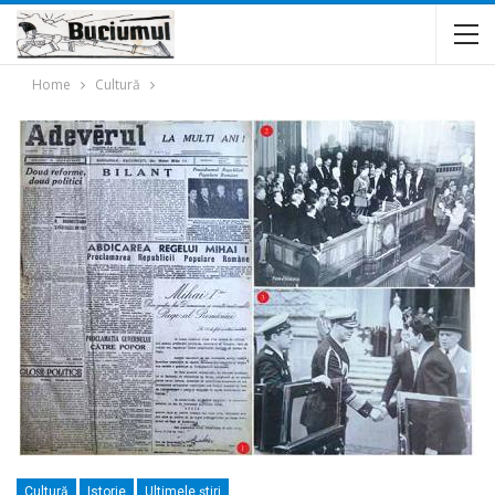
Home
Cultură
Cultură
Istorie
Ultimele ştiri