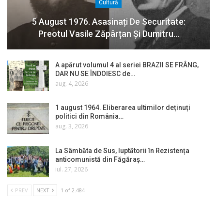
Cultură
5 August 1976. Asasinați De Securitate:
Preotul Vasile Zăpârțan Și Dumitru…
A apărut volumul 4 al seriei BRAZII SE FRÂNG,
DAR NU SE ÎNDOIESC de…
aug. 4, 2026
1 august 1964. Eliberarea ultimilor deținuți
politici din România…
aug. 3, 2026
La Sâmbăta de Sus, luptătorii în Rezistența
anticomunistă din Făgăraș…
iul. 27, 2026
PREV
NEXT
1 of 2.484