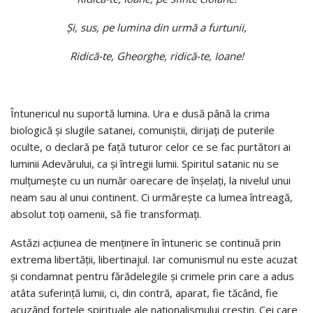
Şi, sus, pe lumina din urmă a furtunii,
Ridică-te, Gheorghe, ridică-te, Ioane!
Întunericul nu suportă lumina. Ura e dusă până la crima
biologică şi slugile satanei, comuniştii, dirijaţi de puterile
oculte, o declară pe faţă tuturor celor ce se fac purtători ai
luminii Adevărului, ca şi întregii lumii. Spiritul satanic nu se
mulţumeşte cu un număr oarecare de înşelaţi, la nivelul unui
neam sau al unui continent. Ci urmăreşte ca lumea întreagă,
absolut toţi oamenii, să fie transformaţi.
Astăzi acţiunea de menţinere în întuneric se continuă prin
extrema libertăţii, libertinajul. Iar comunismul nu este acuzat
şi condamnat pentru fărădelegile şi crimele prin care a adus
atâta suferinţă lumii, ci, din contră, aparat, fie tăcând, fie
acuzând forţele spirituale ale naţionalismului creştin. Cei care