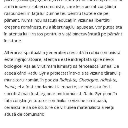
ani în imperiul robiei comuniste, care le-a anulat conştiinţa
răspunderii în faţa lui Dumnezeu pentru faptele de pe
pământ. Numai nou născuţii educaţi în viziunea libertăţii
creştine româneşti, nu a libertinajului apusean, vor putea sta
în atenţia lui Hristos pentru o viaţă binecuvântată pe pământ
în istorie.
Alterarea spirituală a generaţiei crescută în robia comunistă
este îngrijorătoare; atenţia îi este îndreptată spre nevoi
biologice. Aşa au vrut marii luminaţi să fericească lumea. De
aceea când Radu Gyr a proiectat într-o altă viziune ţăranul şi
muncitorul român, în poezia
Ridică-te, Gheorghe, ridică-te,
Ioane
, el a fost condamnat la moarte, iar poezia a fost
socotită manifest legionar anticomunist. Radu Gyr pune în
faţa conştiinţei tuturor românilor o viziune luminoasă,
cerându-le să se scuture de viziunea materialistă a vieţii
adusă de comunism: