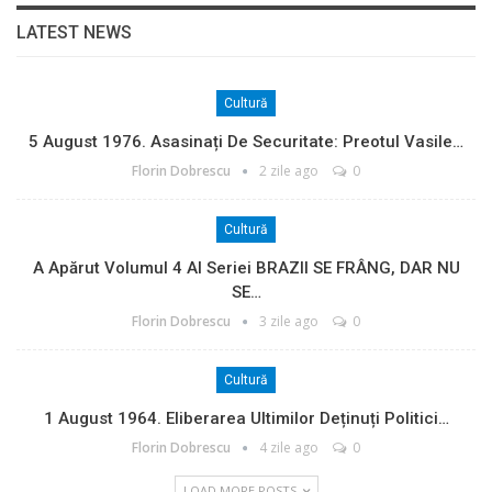
LATEST NEWS
Cultură
5 August 1976. Asasinați De Securitate: Preotul Vasile…
Florin Dobrescu
2 zile ago
0
Cultură
A Apărut Volumul 4 Al Seriei BRAZII SE FRÂNG, DAR NU
SE…
Florin Dobrescu
3 zile ago
0
Cultură
1 August 1964. Eliberarea Ultimilor Deținuți Politici…
Florin Dobrescu
4 zile ago
0
LOAD MORE POSTS