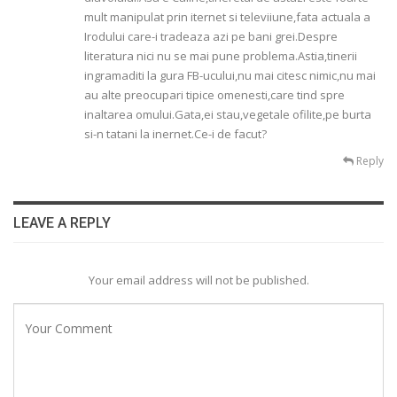
mult manipulat prin iternet si televiiune,fata actuala a
Irodului care-i tradeaza azi pe bani grei.Despre
literatura nici nu se mai pune problema.Astia,tinerii
ingramaditi la gura FB-ucului,nu mai citesc nimic,nu mai
au alte preocupari tipice omenesti,care tind spre
inaltarea omului.Gata,ei stau,vegetale ofilite,pe burta
si-n tatani la inernet.Ce-i de facut?
Reply
LEAVE A REPLY
Your email address will not be published.