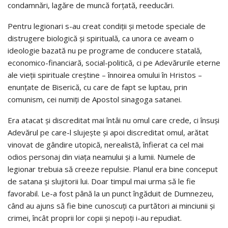
condamnări, lagăre de muncă forţată, reeducări.
Pentru legionari s-au creat condiţii şi metode speciale de
distrugere biologică şi spirituală, ca unora ce aveam o
ideologie bazată nu pe programe de conducere statală,
economico-financiară, social-politică, ci pe Adevărurile eterne
ale vieţii spirituale creştine – înnoirea omului în Hristos –
enunţate de Biserică, cu care de fapt se luptau, prin
comunism, cei numiţi de Apostol sinagoga satanei.
Era atacat şi discreditat mai întâi nu omul care crede, ci însuşi
Adevărul pe care-l slujeşte şi apoi discreditat omul, arătat
vinovat de gândire utopică, nerealistă, înfierat ca cel mai
odios personaj din viaţa neamului şi a lumii. Numele de
legionar trebuia să creeze repulsie. Planul era bine conceput
de satana şi slujitorii lui. Doar timpul mai urma să le fie
favorabil. Le-a fost până la un punct îngăduit de Dumnezeu,
când au ajuns să fie bine cunoscuţi ca purtători ai minciunii şi
crimei, încât proprii lor copii şi nepoţi i-au repudiat.