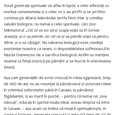
Două generaţii spirituale se aflau în luptă: a celor infestaţi cu
morbul comunismului şi a celor ce s-au jertfit şi se jertfesc
continuu pe Altarul Adevărului. Jertfa fiind chiar şi condiţia
salvării biologice, nu numai a celei spirituale, căci zice
Mântuitorul: „
Cel ce va voi să-şi scape viaţa sa în lumea
aceasta, şi-o va pierde. Iar cel ce-şi va pierde viaţa sa pentru
Mine, şi-o va câştiga
”. Nu salvarea biologică este condiţia
existenţei noastre ca neam, ci disponibilitatea sufletească în
faţa lui Dumnezeu de a sacrifica biologicul. Astfel se menţine
neamul ca fiinţă istorică pe pământ şi se înscrie în eternitatea
Divină.
Aşa cum generaţiile de evrei crescuţi în robia egipteană, timp
de 400 de ani, nu au renunţat la păstârnacul şi usturoiul robiei
în schimbul suferinţelor până în Canaan, la pământul
făgăduinţei, şi au murit în pustie, – pentru că numai cei „nou
născuţi”, educaţi în spiritul noului ideal, aveau dreptul să intre
în Canaan, – aşa acum va trebui să moară spiritualiceşte, în
parte şi biologic, generaţia crescută şi educată timp de 45 de