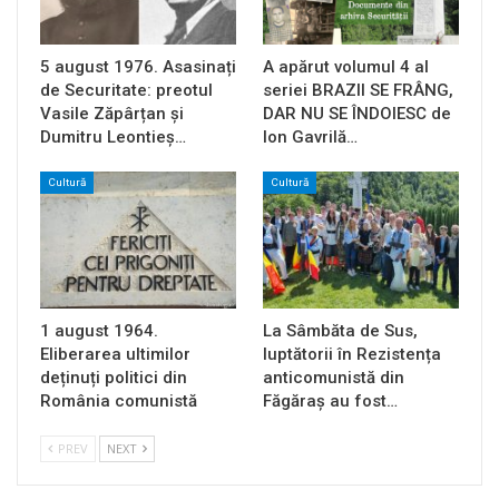
5 august 1976. Asasinați
A apărut volumul 4 al
de Securitate: preotul
seriei BRAZII SE FRÂNG,
Vasile Zăpârțan și
DAR NU SE ÎNDOIESC de
Dumitru Leontieș…
Ion Gavrilă…
Cultură
Cultură
1 august 1964.
La Sâmbăta de Sus,
Eliberarea ultimilor
luptătorii în Rezistența
deținuți politici din
anticomunistă din
România comunistă
Făgăraș au fost…
PREV
NEXT