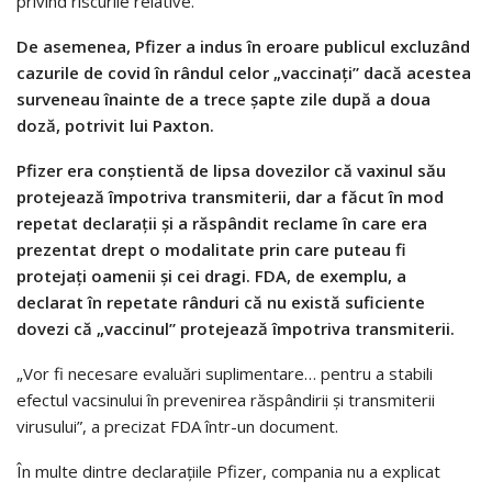
privind riscurile relative.
De asemenea, Pfizer a indus în eroare publicul excluzând
cazurile de covid în rândul celor „vaccinați” dacă acestea
surveneau înainte de a trece șapte zile după a doua
doză, potrivit lui Paxton.
Pfizer era conștientă de lipsa dovezilor că vaxinul său
protejează împotriva transmiterii, dar a făcut în mod
repetat declarații și a răspândit reclame în care era
prezentat drept o modalitate prin care puteau fi
protejați oamenii și cei dragi. FDA, de exemplu, a
declarat în repetate rânduri că nu există suficiente
dovezi că „vaccinul” protejează împotriva transmiterii.
„Vor fi necesare evaluări suplimentare… pentru a stabili
efectul vacsinului în prevenirea răspândirii și transmiterii
virusului”, a precizat FDA într-un document.
În multe dintre declarațiile Pfizer, compania nu a explicat