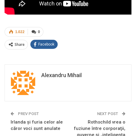
1.022
0
Share
Facebook
Alexandru Mihail
PREV POST
NEXT POST
Irlanda şi furia celor ale
Rothschild vrea o
căror voci sunt anulate
fuziune între corporaţii,
guverne şi „inteligența