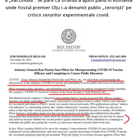
a „vaccinului”. Se pare că ordinul a ajuns până în România
unde fostul premier Cîțu i-a denumit public „teroriști” pe
criticii serurilor experimentale covid.