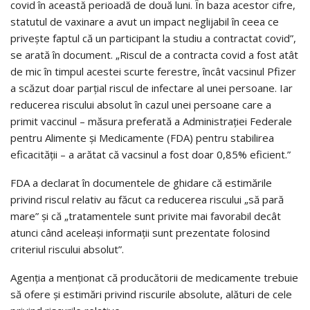
covid în această perioadă de două luni. În baza acestor cifre,
statutul de vaxinare a avut un impact neglijabil în ceea ce
privește faptul că un participant la studiu a contractat covid”,
se arată în document. „Riscul de a contracta covid a fost atât
de mic în timpul acestei scurte ferestre, încât vacsinul Pfizer
a scăzut doar parțial riscul de infectare al unei persoane. Iar
reducerea riscului absolut în cazul unei persoane care a
primit vaccinul – măsura preferată a Administrației Federale
pentru Alimente și Medicamente (FDA) pentru stabilirea
eficacității – a arătat că vacsinul a fost doar 0,85% eficient.”
FDA a declarat în documentele de ghidare că estimările
privind riscul relativ au făcut ca reducerea riscului „să pară
mare” și că „tratamentele sunt privite mai favorabil decât
atunci când aceleași informații sunt prezentate folosind
criteriul riscului absolut”.
Agenția a menționat că producătorii de medicamente trebuie
să ofere și estimări privind riscurile absolute, alături de cele