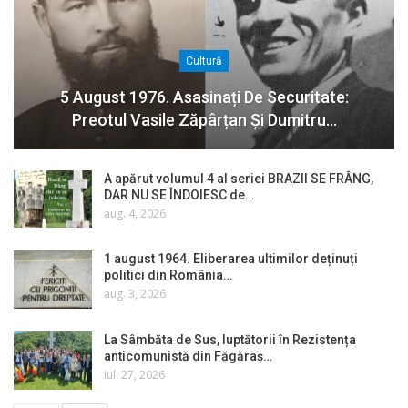
Cultură
5 August 1976. Asasinați De Securitate:
Preotul Vasile Zăpârțan Și Dumitru…
A apărut volumul 4 al seriei BRAZII SE FRÂNG,
DAR NU SE ÎNDOIESC de…
aug. 4, 2026
1 august 1964. Eliberarea ultimilor deținuți
politici din România…
aug. 3, 2026
La Sâmbăta de Sus, luptătorii în Rezistența
anticomunistă din Făgăraș…
iul. 27, 2026