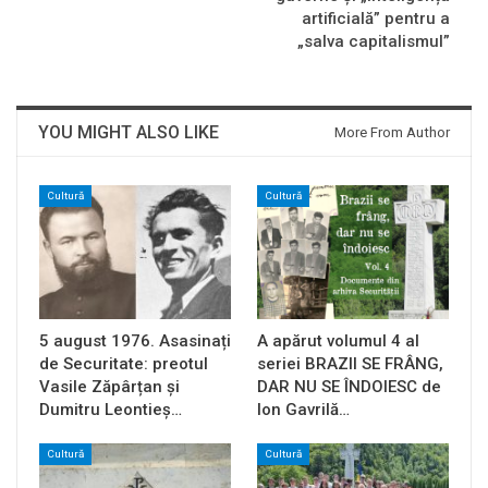
artificială” pentru a
„salva capitalismul”
YOU MIGHT ALSO LIKE
More From Author
Cultură
Cultură
5 august 1976. Asasinați
A apărut volumul 4 al
de Securitate: preotul
seriei BRAZII SE FRÂNG,
Vasile Zăpârțan și
DAR NU SE ÎNDOIESC de
Dumitru Leontieș…
Ion Gavrilă…
Cultură
Cultură