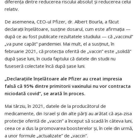
diferența dintre reducerea riscului absolut și reducerea celui
relativ.
De asemenea, CEO-ul Pfizer, dr. Albert Bourla, a făcut
declarații înșelătoare, susține dosarul, cum este afirmația —
după ce au fost publicate rezultatele studiului — că „vaccinul”
„va pune capăt” pandemiei. Mai mult, el a susținut, în
februarie 2021, că protecția oferită de „vaccin” este „solidă”
după șase luni, în ciuda faptului că datele din studii nu
fuseseră colectate încă după șase luni.
„Declarațiile înșelătoare ale Pfizer au creat impresia
falsă că 95% dintre primitorii vaxinului nu vor contracta
niciodată covid”, se arată în proces.
Mai târziu, în 2021, datele de la producătorul de
medicamente, din Israel și din alte părți au arătat că așa-zisa
protecție oferită de „vaccin” a început să scadă în câteva luni,
ceea ce a dus la promovarea boosterelor și, în cele din urmă,
a unor formule „actualizate” de „vaccin”.