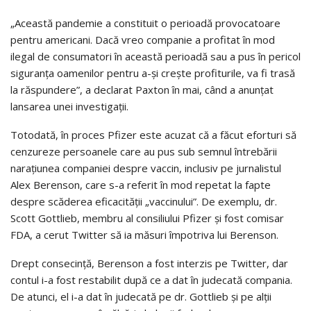
„Această pandemie a constituit o perioadă provocatoare
pentru americani. Dacă vreo companie a profitat în mod
ilegal de consumatori în această perioadă sau a pus în pericol
siguranța oamenilor pentru a-și crește profiturile, va fi trasă
la răspundere”, a declarat Paxton în mai, când a anunțat
lansarea unei investigații.
Totodată, în proces Pfizer este acuzat că a făcut eforturi să
cenzureze persoanele care au pus sub semnul întrebării
narațiunea companiei despre vaccin, inclusiv pe jurnalistul
Alex Berenson, care s-a referit în mod repetat la fapte
despre scăderea eficacității „vaccinului”. De exemplu, dr.
Scott Gottlieb, membru al consiliului Pfizer și fost comisar
FDA, a cerut Twitter să ia măsuri împotriva lui Berenson.
Drept consecință, Berenson a fost interzis pe Twitter, dar
contul i-a fost restabilit după ce a dat în judecată compania.
De atunci, el i-a dat în judecată pe dr. Gottlieb și pe alții