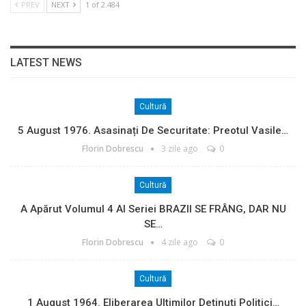
PREV
NEXT
1 of 2.484
LATEST NEWS
Cultură
5 August 1976. Asasinați De Securitate: Preotul Vasile…
Florin Dobrescu
3 zile ago
0
Cultură
A Apărut Volumul 4 Al Seriei BRAZII SE FRÂNG, DAR NU
SE…
Florin Dobrescu
4 zile ago
0
Cultură
1 August 1964. Eliberarea Ultimilor Deținuți Politici…