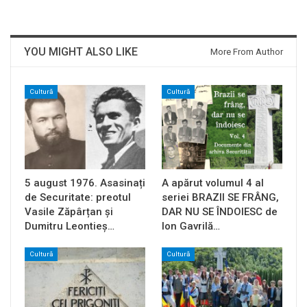
YOU MIGHT ALSO LIKE
More From Author
Cultură
Cultură
5 august 1976. Asasinați
A apărut volumul 4 al
de Securitate: preotul
seriei BRAZII SE FRÂNG,
Vasile Zăpârțan și
DAR NU SE ÎNDOIESC de
Dumitru Leontieș…
Ion Gavrilă…
Cultură
Cultură