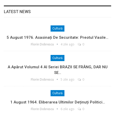
LATEST NEWS
Cultură
5 August 1976. Asasinați De Securitate: Preotul Vasile…
Florin Dobrescu
4 zile ago
0
Cultură
A Apărut Volumul 4 Al Seriei BRAZII SE FRÂNG, DAR NU
SE…
Florin Dobrescu
5 zile ago
0
Cultură
1 August 1964. Eliberarea Ultimilor Deținuți Politici…
Florin Dobrescu
6 zile ago
0