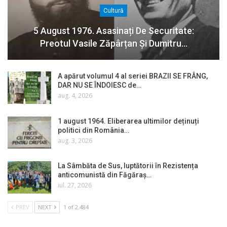
Cultură
5 August 1976. Asasinați De Securitate:
Preotul Vasile Zăpârțan Și Dumitru…
A apărut volumul 4 al seriei BRAZII SE FRÂNG,
DAR NU SE ÎNDOIESC de…
aug. 4, 2026
1 august 1964. Eliberarea ultimilor deținuți
politici din România…
aug. 3, 2026
La Sâmbăta de Sus, luptătorii în Rezistența
anticomunistă din Făgăraș…
iul. 27, 2026
PREV
NEXT
1 of 2.484