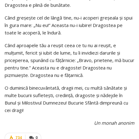
Dragostea e plină de bunătate.
Când greșește cel de lângă tine, nu-i acoperi greșeala și spui
în gura mare: „Nu eu!” Aceasta nu-i iubire! Dragostea pe
toate le acoperă, le îndură.
Când aproapele tău a reușit ceea ce tu nu ai reușit, e
mulțumit, fericit și iubit de lume, tu îi invidiezi darurile și
priceperea, spunând cu fățărnicie: „Bravo, prietene, mă bucur
pentru tine.” Aceasta nu e dragoste! Dragostea nu
pizmuiește. Dragostea nu e fățarnică.
O duminică binecuvântată, dragii mei, cu multă sănătate și
multe bucurii sufletești, credință, dragoste și nădejde în
Bunul și Milostivul Dumnezeu! Bucurie Sfântă dimpreună cu
cei dragi!
Un
monah anonim
734
0