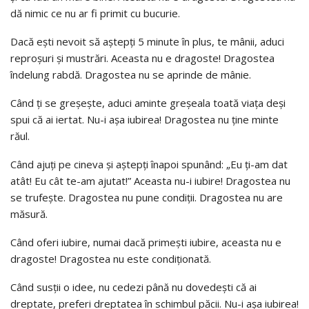
dă nimic ce nu ar fi primit cu bucurie.
Dacă ești nevoit să aștepți 5 minute în plus, te mânii, aduci
reproșuri și mustrări. Aceasta nu e dragoste! Dragostea
îndelung rabdă. Dragostea nu se aprinde de mânie.
Când ți se greșește, aduci aminte greșeala toată viața deși
spui că ai iertat. Nu-i așa iubirea! Dragostea nu ține minte
răul.
Când ajuți pe cineva și aștepți înapoi spunând: „Eu ți-am dat
atât! Eu cât te-am ajutat!” Aceasta nu-i iubire! Dragostea nu
se trufește. Dragostea nu pune condiții. Dragostea nu are
măsură.
Când oferi iubire, numai dacă primești iubire, aceasta nu e
dragoste! Dragostea nu este condiționată.
Când susții o idee, nu cedezi până nu dovedești că ai
dreptate, preferi dreptatea în schimbul păcii. Nu-i așa iubirea!