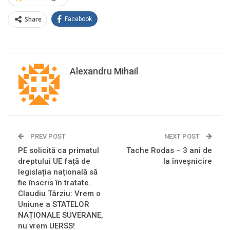
Share
Facebook
Alexandru Mihail
PREV POST
NEXT POST
PE solicită ca primatul
Tache Rodas – 3 ani de
dreptului UE față de
la înveșnicire
legislația națională să
fie înscris în tratate.
Claudiu Târziu: Vrem o
Uniune a STATELOR
NAȚIONALE SUVERANE,
nu vrem UERSS!