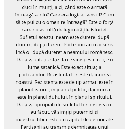
duci în munți, aici, când este o armată
întreagă acolo? Care era logica, sensul? Cum
să te pui cu o omenire întreagă? Este o forță
care nu ascultă de legimitățile istoriei.
Sufletul acestui neam este durere, după
durere, după durere. Partizanii au mai scris
încă o ,,după durere“ a neamului românesc.
Dacă vă uitați astăzi la ce vine peste noi, e o
lume satanică. Este exact situația
partizanilor. Rezistența lor este dăinuirea
noastră. Rezistența este de tip armat, este în
planul istoric, în planul politic, dăinuirea
este în planul duhului, în planul spiritului.
Dacă vă apropiați de sufletul lor, de ceea ce
au făcut, vă simțiți puternici și
indestructibili. Este un capitol de demnitate.
Partizanii au transmis demnitatea unui