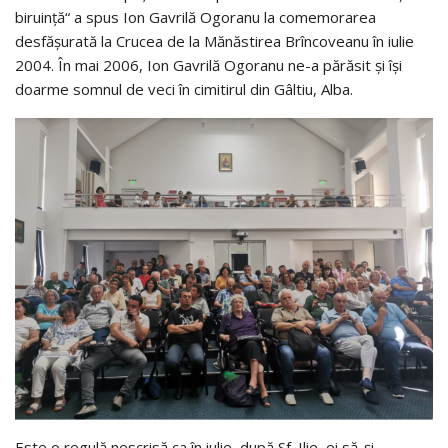
biruinţă“ a spus Ion Gavrilă Ogoranu la comemorarea
desfăşurată la Crucea de la Mănăstirea Brîncoveanu în iulie
2004. În mai 2006, Ion Gavrilă Ogoranu ne-a părăsit și își
doarme somnul de veci în cimitirul din Gâltiu, Alba.
Este o regulă nescrisă ca în iulie, după Sf. Ilie, ei să-și