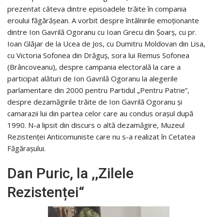
prezentat câteva dintre episoadele trăite în compania
eroului făgărășean. A vorbit despre întâlnirile emoționante
dintre Ion Gavrilă Ogoranu cu Ioan Grecu din Șoarș, cu pr.
Ioan Glăjar de la Ucea de Jos, cu Dumitru Moldovan din Lisa,
cu Victoria Sofonea din Drăguș, sora lui Remus Sofonea
(Brâncoveanu), despre campania electorală la care a
participat alături de Ion Gavrilă Ogoranu la alegerile
parlamentare din 2000 pentru Partidul „Pentru Patrie”,
despre dezamăgirile trăite de Ion Gavrilă Ogoranu și
camarazii lui din partea celor care au condus orașul după
1990. N-a lipsit din discurs o altă dezamăgire, Muzeul
Rezistenței Anticomuniste care nu s-a realizat în Cetatea
Făgărașului.
Dan Puric, la ,,Zilele
Rezistenței“