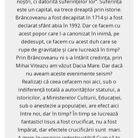
noștri, ci datorită suferințelor lor“. Suferința
este un capital, ea trece dreaptă prin istorie.
Brâncoveanu a fost decapitat în 1714 și a fost
declarat sfânt abia în 1992. Dar ce facem cu
acest popor care l-a canonizat în inimă, pe
dedesupt, ce facem cu acest duh care se
rupe de gravitație și care lucrează în timp?
Prin Brâncoveanu ni s-a întărit credința, prin
Mihai Viteazu am văzut Dacia Mare. Dar dacă
nu aveam aceste evenimente seism?
Realizați că ceea cefacem noi aici, sub o
indiferență totală a autorităților statului, a
istoricilor, a Ministerelor Culturii, Educației,
sub o anestezie a populației, are efect aici
între noi, dar în timp? În timp se lucrează
fantastic! Iisus a fost crucificat, nu a fost
împărat, dar efectele crucificării sunt mari.
A mers în veșnicie indestructibil! Cum să te