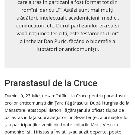
care a tras în partizani a fost format tot din
romîni, dar cu ,,î“. Astăzi sunt mai mulți
trădători, intelectuali, academicieni, medici,
conducători, etc. Dorul partizanilor era să-și
vadă națiunea fericită, este testamentul lor“
a încheiat Dan Puric, făcând o biografie a
luptătorilor anticomuniști.
Prarastasul de la Cruce
Duminică, 23 iulie, ne-am întâlnit la Cruce pentru parastasul
eroilor anticomuniști din Țara Făgărașului. După liturghia de la
Mănăstire, episcopul Ilarion Făgărășanul a oficiat slujba de
parastas în fața supraviețuitorilor Rezistenței, a urmașilor lor
și a participanților veniți din toate colțurile țării. ,,Veșnica
pomenire“ și ,,Hristos a Înviat“ s-au auzit departe, peste