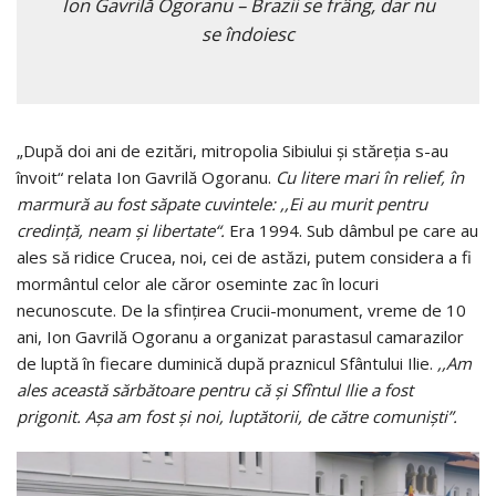
Ion Gavrilă Ogoranu – Brazii se frâng, dar nu
se îndoiesc
„După doi ani de ezitări, mitropolia Sibiului şi stăreţia s-au
învoit“ relata Ion Gavrilă Ogoranu.
Cu litere mari în relief, în
marmură au fost săpate cuvintele: ,,Ei au murit pentru
credinţă, neam şi libertate“.
Era 1994. Sub dâmbul pe care au
ales să ridice Crucea, noi, cei de astăzi, putem considera a fi
mormântul celor ale căror oseminte zac în locuri
necunoscute. De la sfințirea Crucii-monument, vreme de 10
ani, Ion Gavrilă Ogoranu a organizat parastasul camarazilor
de luptă în fiecare duminică după praznicul Sfântului Ilie.
,,Am
ales această sărbătoare pentru că şi Sfîntul Ilie a fost
prigonit. Aşa am fost şi noi, luptătorii, de către comunişti”.