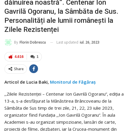
dăinuirea noastră”. Centenar Ion
Gavrilă Ogoranu, la Sâmbăta de Sus.
Personalități ale lumii românești la
Zilele Rezistenței
Last updated
iul. 26, 2023
By
Florin Dobrescu
4.616
1
Share
Articol de Lucia Baki,
Monitorul de Făgăraș
,,Zilele Rezistenței – Centenar Ion Gavrilă Ogoranu“, ediția a
13-a, s-a desfășurat la Mănăstirea Brâncoveanu de la
Sâmbăta de Sus timp de trei zile, 21, 22, 23 iulie 2023,
organizator fiind Fundația ,,Ion Gavrilă Ogoranu“. În aula
Academiei s-au organizat simpozioane, lansări de carte,
proiecții de filme, dezbateri, iar la Crucea-monument din