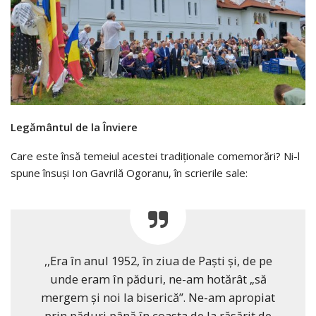
Legământul de la Înviere
Care este însă temeiul acestei tradiționale comemorări? Ni-l
spune însuși Ion Gavrilă Ogoranu, în scrierile sale:
,,Era în anul 1952, în ziua de Paşti şi, de pe
unde eram în păduri, ne-am hotărât „să
mergem şi noi la biserică”. Ne-am apropiat
prin păduri până în coasta de la răsărit de