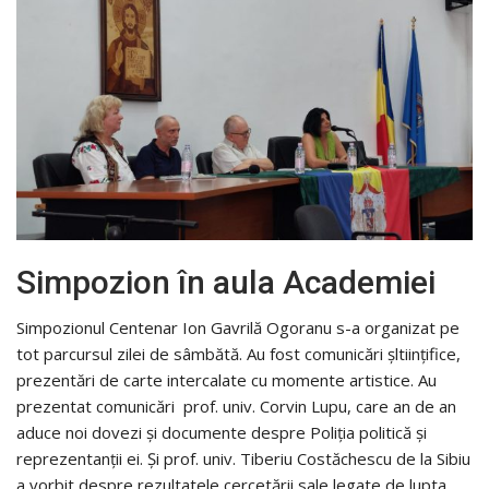
Simpozion în aula Academiei
Simpozionul Centenar Ion Gavrilă Ogoranu s-a organizat pe
tot parcursul zilei de sâmbătă. Au fost comunicări șltiințifice,
prezentări de carte intercalate cu momente artistice. Au
prezentat comunicări prof. univ. Corvin Lupu, care an de an
aduce noi dovezi și documente despre Poliția politică și
reprezentanții ei. Și prof. univ. Tiberiu Costăchescu de la Sibiu
a vorbit despre rezultatele cercetării sale legate de lupta