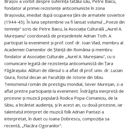
Brașov a vorbit despre suferința tatălui său, Petre Baicu,
fondator al primei rezistențe anticomuniste în zona
Brașovului, imediat după ocuparea țării de armatele sovietice
(1944-45). În luna septembrie va fi lansat volumul ,,Poezii din
temnițe“ scris de Petre Baicu, la Asociația Culturală ,,Aurel A.
Mureșianu“ coordonată de președintele Adrian Toth. A
participat la eveniment și prof. conf. dr. Ioan Vlad, membru al
Academiei Oamenilor de Știință din România și membru
fondator al Asociației Culturale ,,Aurel A. Mureșianu“, cu o
comunicare legată de rezistența anticomunistă din Țara
Făgărașului. Alături de dânsul s-a aflat dl prof. univ. dr. Lucian
Giura, fostul decan an Facultății de Istorie din Sibiu.
Tenismenul român de prestigiu mondial, Sever Mureșan, s-a
aflat printre participanții la eveniment. Îndrăgita inerpretă de
pricesne și muzică populară Rodica Popa-Comaniciu, de la
Sibiu, a încântat audiența, și în acest an, cu două pricesne, iar
talentatul interpret de muzică folk Adrian Pantazi a
interpretat, în duet cu Ioana Dobrescu, compoziția sa
recentă, „Flacăra Ogoranilor”.