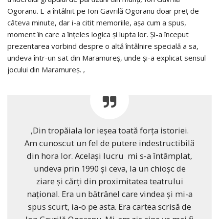
Ogoranu. L-a întâlnit pe Ion Gavrilă Ogoranu doar preț de
câteva minute, dar i-a citit memoriile, așa cum a spus,
moment în care a înțeles logica și lupta lor. Și-a început
prezentarea vorbind despre o altă întâlnire specială a sa,
undeva într-un sat din Maramureș, unde și-a explicat sensul
jocului din Maramureș. ,
,Din tropăiala lor ieșea toată forța istoriei.
Am cunoscut un fel de putere indestructibilă
din hora lor. Același lucru mi s-a întâmplat,
undeva prin 1990 și ceva, la un chioșc de
ziare și cărți din proximitatea teatrului
național. Era un bătrânel care vindea și mi-a
spus scurt, ia-o pe asta. Era cartea scrisă de