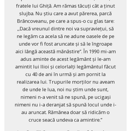
fratele lui Ghiţă. Am rămas tăcuţi cât a ţinut
slujba. Nu ştiu care a avut părerea, parcă
Brâncoveanu, pe care a spus-o cu glas tare:
,,Dacă vreunul dintre noi va supravieţui, să
ne legăm ca acela să ne adune oasele de pe
unde vor fi fost aruncate şi să le îngroape
aici lângă această mănăstire“. În 1990 mi-am
adus aminte de acest legământ şi le-am
amintit lui Ilioi şi celorlalţi legământul făcut
cu 40 de ani în urmă şi am pornit la
realizarea lui. Trupurile morţilor nu aveam
de unde le lua, noi nu ştim unde sunt,
nimeni n-a venit să ne spună, pe ucigaşi
nimeni nu i-a deranjat să spună locul unde i-
au aruncat. Rămânea doar să ridicăm o
cruce seacă undeva ca amintire.”