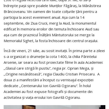
îndrepte pașii spre poalele Munților Făgăraș, la Mănăstirea
Brâncoveanu. Vin oameni din toate colțurile țării pentru a
participa la acest eveniment anual. Așa cum la 14
septembrie, de Ziua Crucii, merg la Aiud, la monumentul
edificat în memoria eroilor din temuta închisoare Aiud sau
așa cum de praznicul Înălțării Mântuitorului se merge la
Memorialul Sighet, la fosta închisoare din centrul orașului.
Încă de vineri, 21 iulie, au sosit invitații. În prima parte a zileei
s-a organizat o drumeție la cota 1400, la chilia Părintelui
Arsenie, iar seara au fost proiectate filme în aula Academiei:
,,Glasul care strigă în pustiu“, regia pr. Ciprian Mega, și
,,Origine nesănătoasă“, regia Claudiu Cristian Prisecaru. A
doua zi a manifestării a început cu vernisajul expoziției
dedicate ,,Centenarului Ion Gavrilă Ogoranu“. În holul
Academiei au fost expuse fotografii și documente din
activitatea și viața eroului Ion Gavrilă Ogoranu.