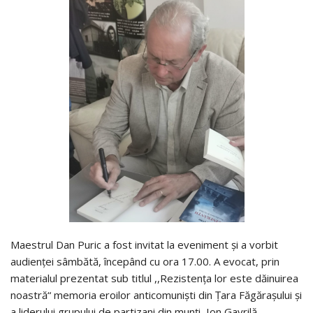
Maestrul Dan Puric a fost invitat la eveniment și a vorbit
audienței sâmbătă, începând cu ora 17.00. A evocat, prin
materialul prezentat sub titlul ,,Rezistența lor este dăinuirea
noastră“ memoria eroilor anticomuniști din Țara Făgărașului și
a liderului grupului de partizani din munți, Ion Gavrilă