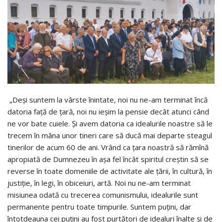
„Deşi suntem la vârste înintate, noi nu ne-am terminat încă
datoria faţă de ţară, noi nu ieşim la pensie decât atunci când
ne vor bate cuiele. Şi avem datoria ca idealurile noastre să le
trecem în mâna unor tineri care să ducă mai departe steagul
tinerilor de acum 60 de ani. Vrând ca ţara noastră să rămînă
apropiată de Dumnezeu în aşa fel încât spiritul creştin să se
reverse în toate domeniile de activitate ale ţării, în cultură, în
justiţie, în legi, în obiceiuri, artă. Noi nu ne-am terminat
misiunea odată cu trecerea comunismului, idealurile sunt
permanente pentru toate timpurile. Suntem puţini, dar
întotdeauna cei puţini au fost purtători de idealuri înalte şi de