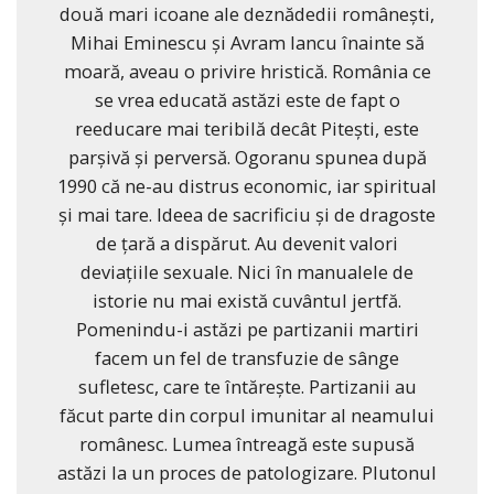
două mari icoane ale deznădedii românești,
Mihai Eminescu și Avram Iancu înainte să
moară, aveau o privire hristică. România ce
se vrea educată astăzi este de fapt o
reeducare mai teribilă decât Pitești, este
parșivă și perversă. Ogoranu spunea după
1990 că ne-au distrus economic, iar spiritual
și mai tare. Ideea de sacrificiu și de dragoste
de țară a dispărut. Au devenit valori
deviațiile sexuale. Nici în manualele de
istorie nu mai există cuvântul jertfă.
Pomenindu-i astăzi pe partizanii martiri
facem un fel de transfuzie de sânge
sufletesc, care te întărește. Partizanii au
făcut parte din corpul imunitar al neamului
românesc. Lumea întreagă este supusă
astăzi la un proces de patologizare. Plutonul