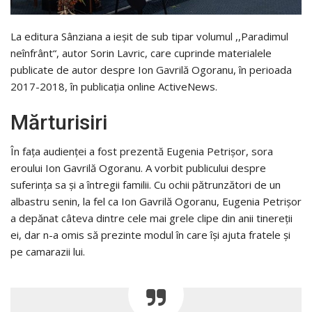
La editura Sânziana a ieșit de sub tipar volumul ,,Paradimul
neînfrânt“, autor Sorin Lavric, care cuprinde materialele
publicate de autor despre Ion Gavrilă Ogoranu, în perioada
2017-2018, în publicația online ActiveNews.
Mărturisiri
În fața audienței a fost prezentă Eugenia Petrișor, sora
eroului Ion Gavrilă Ogoranu. A vorbit publicului despre
suferința sa și a întregii familii. Cu ochii pătrunzători de un
albastru senin, la fel ca Ion Gavrilă Ogoranu, Eugenia Petrișor
a depănat câteva dintre cele mai grele clipe din anii tinereții
ei, dar n-a omis să prezinte modul în care își ajuta fratele și
pe camarazii lui.