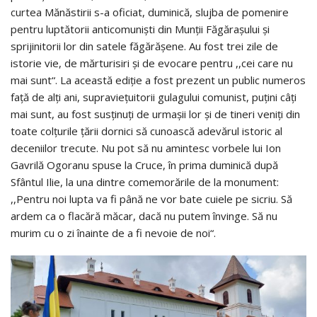
curtea Mănăstirii s-a oficiat, duminică, slujba de pomenire
pentru luptătorii anticomuniști din Munții Făgărașului și
sprijinitorii lor din satele făgărășene. Au fost trei zile de
istorie vie, de mărturisiri și de evocare pentru ,,cei care nu
mai sunt“. La această ediție a fost prezent un public numeros
față de alți ani, supraviețuitorii gulagului comunist, puțini câți
mai sunt, au fost susținuți de urmașii lor și de tineri veniți din
toate colțurile țării dornici să cunoască adevărul istoric al
deceniilor trecute. Nu pot să nu amintesc vorbele lui Ion
Gavrilă Ogoranu spuse la Cruce, în prima duminică după
Sfântul Ilie, la una dintre comemorările de la monument:
,,Pentru noi lupta va fi până ne vor bate cuiele pe sicriu. Să
ardem ca o flacără măcar, dacă nu putem învinge. Să nu
murim cu o zi înainte de a fi nevoie de noi“.