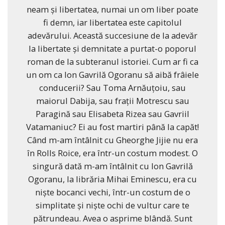
neam și libertatea, numai un om liber poate
fi demn, iar libertatea este capitolul
adevărului. Această succesiune de la adevăr
la libertate și demnitate a purtat-o poporul
roman de la subteranul istoriei. Cum ar fi ca
un om ca Ion Gavrilă Ogoranu să aibă frâiele
conducerii? Sau Toma Arnăuțoiu, sau
maiorul Dabija, sau frații Motrescu sau
Paragină sau Elisabeta Rizea sau Gavriil
Vatamaniuc? Ei au fost martiri până la capăt!
Când m-am întâlnit cu Gheorghe Jijie nu era
în Rolls Roice, era într-un costum modest. O
singură dată m-am întâlnit cu Ion Gavrilă
Ogoranu, la librăria Mihai Eminescu, era cu
niște bocanci vechi, într-un costum de o
simplitate și niște ochi de vultur care te
pătrundeau. Avea o asprime blândă. Sunt