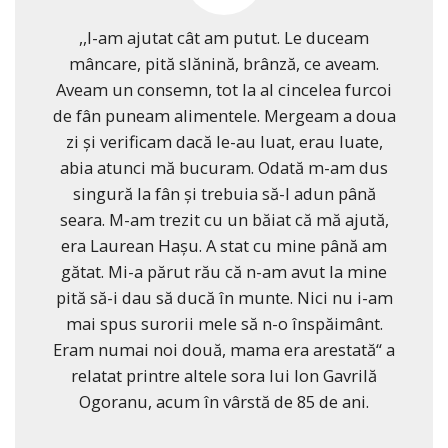
,,I-am ajutat cât am putut. Le duceam
mâncare, pită slănină, brânză, ce aveam.
Aveam un consemn, tot la al cincelea furcoi
de fân puneam alimentele. Mergeam a doua
zi și verificam dacă le-au luat, erau luate,
abia atunci mă bucuram. Odată m-am dus
singură la fân și trebuia să-l adun până
seara. M-am trezit cu un băiat că mă ajută,
era Laurean Hașu. A stat cu mine până am
gătat. Mi-a părut rău că n-am avut la mine
pită să-i dau să ducă în munte. Nici nu i-am
mai spus surorii mele să n-o înspăimânt.
Eram numai noi două, mama era arestată“ a
relatat printre altele sora lui Ion Gavrilă
Ogoranu, acum în vârstă de 85 de ani.