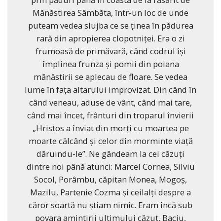
Mănăstirea Sâmbăta, într-un loc de unde
puteam vedea slujba ce se ţinea în pădurea
rară din apropierea clopotniţei. Era o zi
frumoasă de primăvară, când codrul îşi
împlinea frunza şi pomii din poiana
mănăstirii se aplecau de floare. Se vedea
lume în faţa altarului improvizat. Din când în
când veneau, aduse de vânt, când mai tare,
când mai încet, frânturi din troparul învierii
„Hristos a înviat din morţi cu moartea pe
moarte călcând şi celor din morminte viaţă
dăruindu-le”. Ne gândeam la cei căzuţi
dintre noi până atunci: Marcel Cornea, Silviu
Socol, Porâmbu, căpitan Monea, Mogoş,
Mazilu, Partenie Cozma şi ceilalţi despre a
căror soartă nu ştiam nimic. Eram încă sub
povara amintirii ultimului căzut, Baciu,