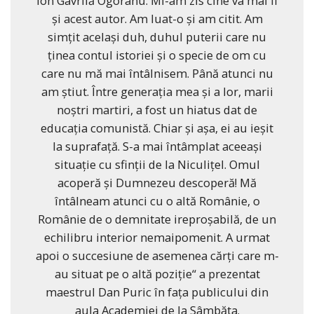
Ion Gavrilă Ogoranu. Mi-am zis cine va mai fi
și acest autor. Am luat-o și am citit. Am
simțit același duh, duhul puterii care nu
ținea contul istoriei și o specie de om cu
care nu mă mai întâlnisem. Până atunci nu
am știut. Între generația mea și a lor, marii
noștri martiri, a fost un hiatus dat de
educația comunistă. Chiar și așa, ei au ieșit
la suprafață. S-a mai întâmplat aceeași
situație cu sfinții de la Niculițel. Omul
acoperă și Dumnezeu descoperă! Mă
întâlneam atunci cu o altă Românie, o
Românie de o demnitate ireproșabilă, de un
echilibru interior nemaipomenit. A urmat
apoi o succesiune de asemenea cărți care m-
au situat pe o altă poziție“ a prezentat
maestrul Dan Puric în fața publicului din
aula Academiei de la Sâmbăta.