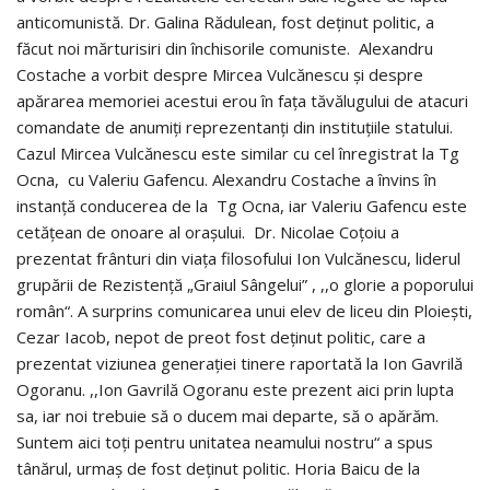
anticomunistă. Dr. Galina Rădulean, fost deținut politic, a
făcut noi mărturisiri din închisorile comuniste. Alexandru
Costache a vorbit despre Mircea Vulcănescu și despre
apărarea memoriei acestui erou în fața tăvălugului de atacuri
comandate de anumiți reprezentanți din instituțiile statului.
Cazul Mircea Vulcănescu este similar cu cel înregistrat la Tg
Ocna, cu Valeriu Gafencu. Alexandru Costache a învins în
instanță conducerea de la Tg Ocna, iar Valeriu Gafencu este
cetățean de onoare al orașului. Dr. Nicolae Coțoiu a
prezentat frânturi din viața filosofului Ion Vulcănescu, liderul
grupării de Rezistență „Graiul Sângelui” , ,,o glorie a poporului
român“. A surprins comunicarea unui elev de liceu din Ploiești,
Cezar Iacob, nepot de preot fost deținut politic, care a
prezentat viziunea generației tinere raportată la Ion Gavrilă
Ogoranu. ,,Ion Gavrilă Ogoranu este prezent aici prin lupta
sa, iar noi trebuie să o ducem mai departe, să o apărăm.
Suntem aici toți pentru unitatea neamului nostru“ a spus
tânărul, urmaș de fost deținut politic. Horia Baicu de la