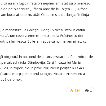
ru că nu am fugit în faţa primejdiei, am stat să o primesc…
a de pe bisericuţa „Sfânta Ana“ de la Colţea. (…) A fost
-am bucurat enorm, atât! Ceea ce s-a declanşat în fiinţa
, o mănăstire, la Golești, județul Vâlcea, într-un cătun
rviu: „Acum ceva vreme m-am trezit la Frăsinei cu doi
otriva lui Iliescu. Eu le-am spus că nu mai am nimic, cu
ță obișnuită în balconul de la Universitate, a fost ridicat de
pe taluzul râului Dâmbovița. Ca și în cazul lui Marian
ul cu un topor, niciun procuror, niciun polițist nu s-au
cinătatea morții pe actorul Dragoș Pâslaru. Nimeni nu a
ativă de omor.
724
1