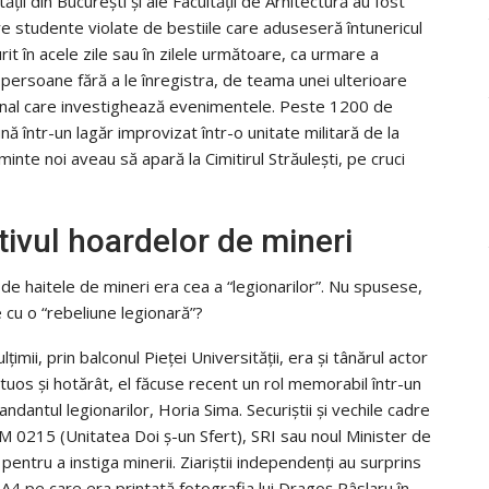
sității din București și ale Facultății de Arhitectură au fost
tre studente violate de bestiile care aduseseră întunericul
rit în acele zile sau în zilele următoare, ca urmare a
 persoane fără a le înregistra, de teama unei ulterioare
 penal care investighează evenimentele. Peste 1200 de
nă într-un lagăr improvizat într-o unitate militară de la
nte noi aveau să apară la Cimitirul Străulești, pe cruci
tivul hoardelor de mineri
 de haitele de mineri era cea a “legionarilor”. Nu spusese,
e cu o “rebeliune legionară”?
mii, prin balconul Pieței Universității, era și tânărul actor
tuos și hotărât, el făcuse recent un rol memorabil într-un
ndantul legionarilor, Horia Sima. Securiștii și vechile cadre
 UM 0215 (Unitatea Doi ș-un Sfert), SRI sau noul Minister de
entru a instiga minerii. Ziariștii independenți au surprins
 A4 pe care era printată fotografia lui Dragoș Pâslaru în