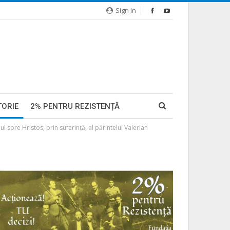
Sign In
TORIE
2% PENTRU REZISTENȚĂ
 spre Hristos, prin suferință, al părintelui Valerian