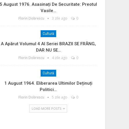
5 August 1976. Asasinați De Securitate: Preotul
Vasile…
Florin Dobrescu
3 zile ago
0
Cultură
A Apărut Volumul 4 Al Seriei BRAZII SE FRÂNG,
DAR NU SE…
Florin Dobrescu
4 zile ago
0
Cultură
1 August 1964. Eliberarea Ultimilor Deținuți
Politici…
Florin Dobrescu
5 zile ago
0
LOAD MORE POSTS