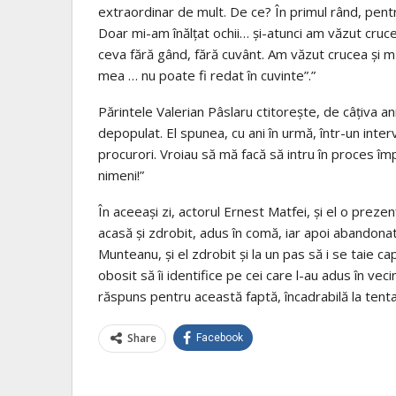
extraordinar de mult. De ce? În primul rând, pent
Doar mi-am înălţat ochii… şi-atunci am văzut cruce
ceva fără gând, fără cuvânt. Am văzut crucea şi m
mea … nu poate fi redat în cuvinte”.”
Părintele Valerian Pâslaru ctitorește, de câțiva ani
depopulat. El spunea, cu ani în urmă, într-un inte
procurori. Vroiau să mă facă să intru în proces împ
nimeni!”
În aceeași zi, actorul Ernest Matfei, și el o prezen
acasă și zdrobit, adus în comă, iar apoi abandonat 
Munteanu, și el zdrobit și la un pas să i se taie cap
obosit să îi identifice pe cei care l-au adus în ve
răspuns pentru această faptă, încadrabilă la tent
Share
Facebook