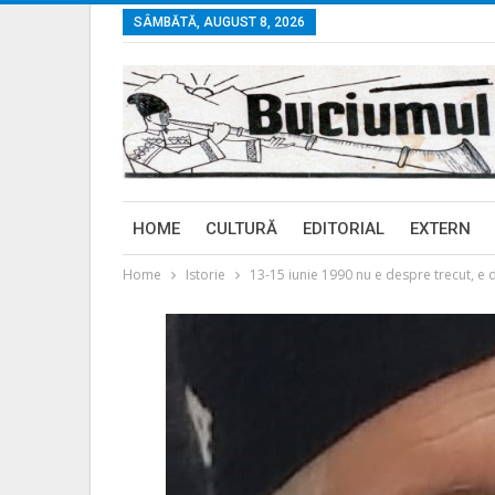
SÂMBĂTĂ, AUGUST 8, 2026
HOME
CULTURĂ
EDITORIAL
EXTERN
Home
Istorie
13-15 iunie 1990 nu e despre trecut, e d