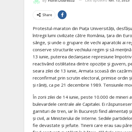
Last updated
iun. 15, 2023
By
Florin Dobrescu
Share
Protestul-maraton din Piața Universității, desfășu
întregii lumi civilizate către România, țara din 
sânge, și unde o grupare de vechi aparatciki ai reg
conserve structurile vechiului regim și să mențină ț
13 iunie, puterea declanșase represiune împotriva
reactivând ostilitatea dintre opoziție și guvern, 
seara zilei de 13 iunie, Armata scoasă din cazăr
reconfirmat prin scrutin electoral, primise ordin 
și răniți, ca pe 21 decembrie 1989. Tensiunile mocn
În zorii zilei de 14 iunie, peste 10.000 de mineri
bulevardele centrale ale Capitalei. Ei răspunseseră
garnituri de tren, iar în București fiind alimentați ș
și civil, ai Ministerului de Interne. Sediile partide
fie devastate și jefuite. Tinerii care erau sau păreau