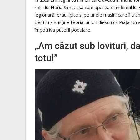
rolul lui Horia Sima, așa cum apărea el în filmul lu
legionară, erau lipite și pe unele mașini care îi tr
pentru a susține teoria lui Ion Iliescu că Piața Uni
împotriva puterii populare.
„Am căzut sub lovituri, d
totul”