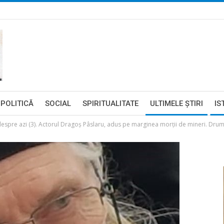
POLITICĂ
SOCIAL
SPIRITUALITATE
ULTIMELE ŞTIRI
IS
espre azi (3). Actorul Dragoș Pâslaru, adus pe marginea morții de mineri. Drumul