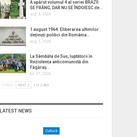
A apărut volumul 4 al seriei BRAZII
SE FRÂNG, DAR NU SE ÎNDOIESC de…
aug. 4, 2026
1 august 1964. Eliberarea ultimilor
deținuți politici din România…
aug. 3, 2026
La Sâmbăta de Sus, luptătorii în
Rezistența anticomunistă din
Făgăraș…
iul. 27, 2026
PREV
NEXT
1 of 2.484
LATEST NEWS
Cultură