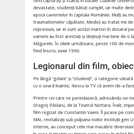
fiind capturați și stâlciți în bătaie. Clădirile Univer
devastate, studenții bătuți cumplit, iar multe din
epocii cavernelor în capitala României. Mulți au mu
traumatismelor căpătate. Medicii au tratat mii de
represiuni, iar ei sunt astăzi martori în dosarul
oameni au fost arestați și deținuți mai bine de o lu
Măgurele. În zilele următoare, peste 100 de mormi
fiind înscris: iunie 1990.
Legionarul din film, obiec
Pe lângă “golani” și “studenți”, o categorie vânată
cu o seară înainte, Iliescu la TV că avem de-a fac
Printre cei care se perindaseră, adresându-se mulți
Dragoș Pâslaru, de la Teatrul Nottara. Înalt, impe
film regizat de Constantin Vaeni. Îl jucase pe coma
MAI, revitalizați sub pulpana noilor instituții gen
Interne, au conceput cele mai macabre diversiuni p
în acea zi imagini cu mineri care aveau în mână foi