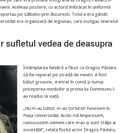
i Vaeni. Aceleași postere, cu actorul îmbrăcat în uniformă
ansportau pe sălbatici prin București. Totul a era gândit
versității era organizată de legionari, care instigau tineretul
ar sufletul vedea de deasupra
Întâmplarea fatidică a făcut ca Dragoș Pâslaru
să fie reperat pe stradă de mineri. A fost
bătut groaznic. A intrat în comă și numai
priceperea medicilor și pronia lui Dumnezeu l-
au readus la viață.
„Nu m-au bătut, m-au torturat! Fusesem în
Piața Universității. Acolo mă limpezisem,
cunoscusem oameni care erau și sunt stâlpi ai
societății!”, relata fostul actor Dragoș Pâslaru,