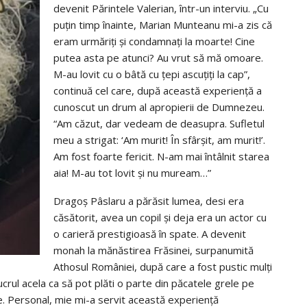
devenit Părintele Valerian, într-un interviu. „Cu
puțin timp înainte, Marian Munteanu mi-a zis că
eram urmăriți și condamnați la moarte! Cine
putea asta pe atunci? Au vrut să mă omoare.
M-au lovit cu o bâtă cu țepi ascuțiți la cap”,
continuă cel care, după această experiență a
cunoscut un drum al apropierii de Dumnezeu.
“Am căzut, dar vedeam de deasupra. Sufletul
meu a strigat: ‘Am murit! În sfârșit, am murit!’.
Am fost foarte fericit. N-am mai întâlnit starea
aia! M-au tot lovit și nu muream…”
Dragoș Pâslaru a părăsit lumea, desi era
căsătorit, avea un copil și deja era un actor cu
o carieră prestigioasă în spate. A devenit
monah la mănăstirea Frăsinei, surpanumită
Athosul României, după care a fost pustic mulți
crul acela ca să pot plăti o parte din păcatele grele pe
re. Personal, mie mi-a servit această experienţă