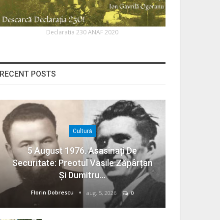
Declaratia 230 ANAF 2020
RECENT POSTS
Cultură
5 August 1976. Asasinați De
Securitate: Preotul Vasile Zăpârțan
Și Dumitru…
Florin Dobrescu
aug. 5, 2026
0