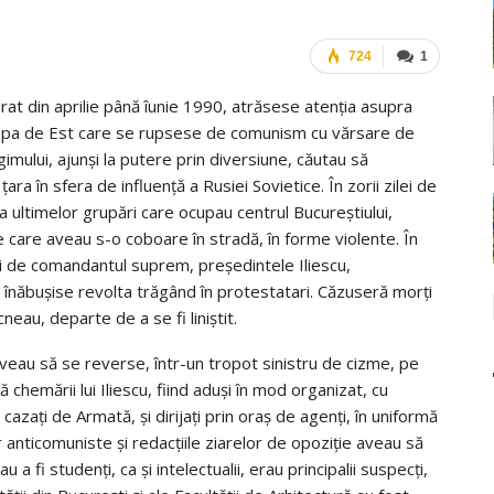
724
1
rat din aprilie până îunie 1990, atrăsese atenția asupra
Europa de Est care se rupsese de comunism cu vărsare de
imului, ajunși la putere prin diversiune, căutau să
ara în sfera de influență a Rusiei Sovietice. În zorii zilei de
 ultimelor grupări care ocupau centrul Bucureștiului,
pe care aveau s-o coboare în stradă, în forme violente. În
mi de comandantul suprem, președintele Iliescu,
și înăbușise revolta trăgând în protestatari. Căzuseră morți
eau, departe de a se fi liniștit.
 aveau să se reverse, într-un tropot sinistru de cizme, pe
 chemării lui Iliescu, fiind aduși în mod organizat, cu
i cazați de Armată, și dirijați prin oraș de agenți, în uniformă
lor anticomuniste și redacțiile ziarelor de opoziție aveau să
 a fi studenți, ca și intelectualii, erau principalii suspecți,