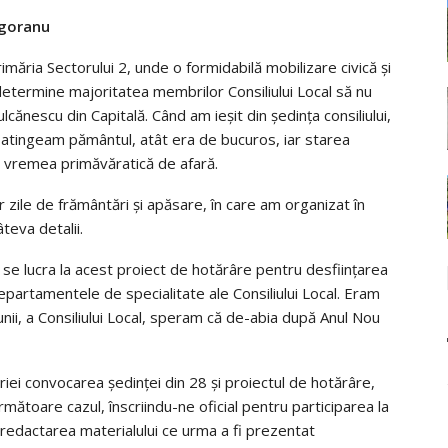
Ogoranu
Primăria Sectorului 2, unde o formidabilă mobilizare civică și
determine majoritatea membrilor Consiliului Local să nu
lcănescu din Capitală. Când am ieșit din ședința consiliului,
 atingeam pământul, atât era de bucuros, iar starea
 vremea primăvăratică de afară.
 zile de frământări și apăsare, în care am organizat în
teva detalii.
ă se lucra la acest proiect de hotărâre pentru desființarea
epartamentele de specialitate ale Consiliului Local. Eram
lunii, a Consiliului Local, speram că de-abia după Anul Nou
iei convocarea ședinței din 28 și proiectul de hotărâre,
următoare cazul, înscriindu-ne oficial pentru participarea la
a redactarea materialului ce urma a fi prezentat