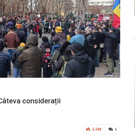
 Câteva considerații
2.346
1