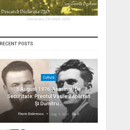
Declaratia 230 ANAF 2020
RECENT POSTS
Cultură
5 August 1976. Asasinați De
Securitate: Preotul Vasile Zăpârțan
Și Dumitru…
Florin Dobrescu
aug. 5, 2026
0