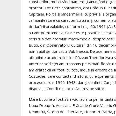
consilierilor, mobilizând oamenii și anunțând organ
protest. Totul era contratimp, era Crăciunul, institu
Capitalei, Poliția și Jandarmeria, cu privire la or
ca manifestare cu caracter cultural și comemorativ
declarării prealabile, conform Legii 60/1991 (Art
nu vor primi amenzi. Orice este posibil în aceste 
scris și a dat interviuri mass-mediei despre cazul V
Butoi, din Observatorul Cultural, din 16 decembri
admirabil de clar cazul Vulcănescu. De asemenea, 
atitudinile academicienilor Răzvan Theodorescu și
Anterior ședinței am transmis pe e-mail, fiecărui 
am arătat că au fost, cu toții, induși în eroare de I
Costache, care contactând istorici cu experiență 
proceselor din 1946-1948, dar și sentința Curții de
dispoziția Consiliului Local. Acum și pe viitor.
Mare bucurie a fost să-i văd laolaltă pe militanț
Noua Dreaptă, Asociația Frăția de Cruce Valeriu G
Neamului, Starea de Libertate, Honor et Patria, 