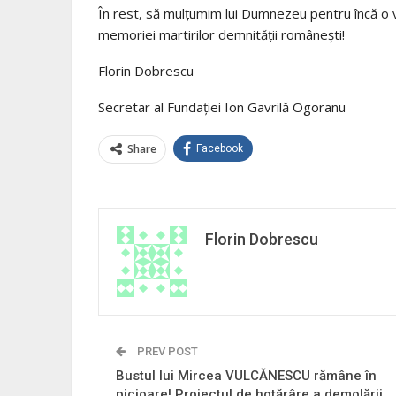
În rest, să mulțumim lui Dumnezeu pentru încă o vic
memoriei martirilor demnității românești!
Florin Dobrescu
Secretar al Fundației Ion Gavrilă Ogoranu
Share
Facebook
Florin Dobrescu
PREV POST
Bustul lui Mircea VULCĂNESCU rămâne în
picioare! Proiectul de hotărâre a demolării