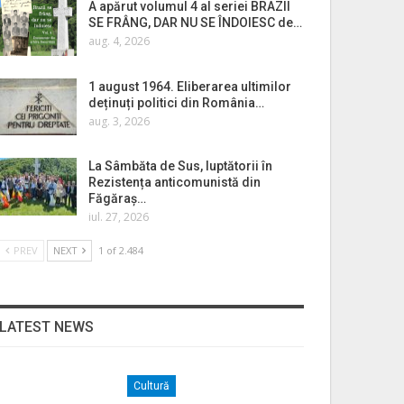
A apărut volumul 4 al seriei BRAZII
SE FRÂNG, DAR NU SE ÎNDOIESC de…
aug. 4, 2026
1 august 1964. Eliberarea ultimilor
deținuți politici din România…
aug. 3, 2026
La Sâmbăta de Sus, luptătorii în
Rezistența anticomunistă din
Făgăraș…
iul. 27, 2026
PREV
NEXT
1 of 2.484
LATEST NEWS
Cultură