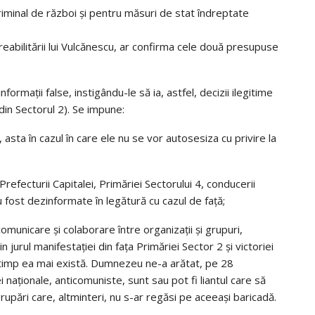
iminal de război și pentru măsuri de stat îndreptate
 reabilitării lui Vulcănescu, ar confirma cele două presupuse
nformații false, instigându-le să ia, astfel, decizii ilegitime
 din Sectorul 2). Se impune:
 asta în cazul în care ele nu se vor autosesiza cu privire la
refecturii Capitalei, Primăriei Sectorului 4, conducerii
 au fost dezinformate în legătură cu cazul de față;
omunicare și colaborare între organizații și grupuri,
 jurul manifestației din fața Primăriei Sector 2 și victoriei
t timp ea mai există. Dumnezeu ne-a arătat, pe 28
i naționale, anticomuniste, sunt sau pot fi liantul care să
upări care, altminteri, nu s-ar regăsi pe aceeași baricadă.