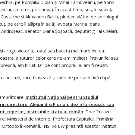
Sechila, pe Pompiliu Diplan și Mihai Târnoveanu, pe Sorin
ndeiului, am omis pe cineva). În acest timp, sus, în ședința
u Costache și Alexandru Balcu, pledam alături de sociologul
ț, pe care îl alăpta în sală), avoata Marina Ioana
io Andrușeac, senator Diana Șoșoacă, deputat g-ral Chelaru,
 își aroge victoria, toată sau bucata mai mare din ea.
noastră, a tuturor celor care ne-am implicat, într-un fel sau
împreună, am biruit. Iar pe cont propriu nu am fi reușit.
concluzii, care trasează și liniile de perspectivă după
tremurătoare:
Institutul Național pentru Studiul
prin directorul Alexandru Florian, dezinformează, sau
, repetat, instituțiile statului român
. Doar în cazul
e: Ministerul de Interne, Prefectura Capitalei, Primăria
rica Ortodoxă Română. INSHR-EW prezintă acestor instituții