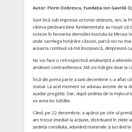
Autor: Florin Dobrescu, Fundația Ion Gavrilă 
Sunt încă sub impresia victoriei obținute, ieri, la 
câteva pledoarii bine fundamentate au reușit să 
voteze în favoarea demolării bustului lui Mircea Vu
unde sacrilega hotărâre căzuse, parcă nici nu mai
aceasta continuă să mă însoțească, dimpreună cu
Nu voi face o retrospectivă amănunțită a ultimelor
amănunt contraofensiva. Mă voi mărgini doar la câ
Încă din prima parte a lunii decembrie s-a aflat c
statuii. La acel moment se adunau avizele de la d
așadar pregătiți. Dar, după ședința de la mijlocul 
va avea loc bătălia.
Când, pe 22 decembrie, a apărut pe site-ul primăr
am trecut imediat la acțiune, distribuind în zilele 
ședința consiliului, adunând materiale și lucrând l