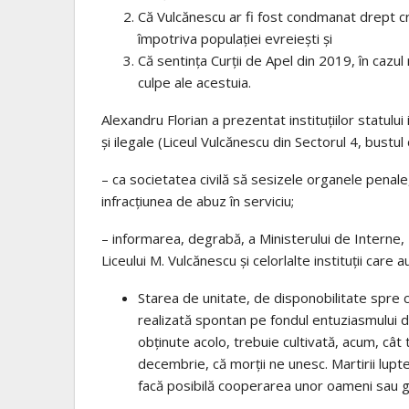
Că Vulcănescu ar fi fost condmanat drept cr
împotriva populației evreiești și
Că sentința Curții de Apel din 2019, în cazul
culpe ale acestuia.
Alexandru Florian a prezentat instituțiilor statului i
și ilegale (Liceul Vulcănescu din Sectorul 4, bustul
– ca societatea civilă să sesizele organele penale,
infracțiunea de abuz în serviciu;
– informarea, degrabă, a Ministerului de Interne, P
Liceului M. Vulcănescu și celorlalte instituții care
Starea de unitate, de disponobilitate spre c
realizată spontan pe fondul entuziasmului din
obținute acolo, trebuie cultivată, acum, câ
decembrie, că morții ne unesc. Martirii lupte
facă posibilă cooperarea unor oameni sau gr