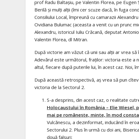
prof Radu Baltașiu, pe Valentin Florea, pe Eugen 
Berilă și mulți alții (îmi cer scuze dacă, în fuga co
Consiliului Local, împreună cu camarazii Alexandr
Ovidiana Bulumac (aceasta a venit cu un prunc micu
Alexandru, istoricul Iuliu Crăcană, deputat Anton
Valentin Florea, dl Mitran.
După victorie am văzut că unii sau alții ar vrea să
Adevărul este următorul, fraților: victoria este a 
altul, fiecare după puterile lui, în acest caz. Noi, 
După această retrospectivă, aș vrea să pun cîteva 
victoria de la Sectorul 2.
S-a desprins, din acest caz, o realitate cu
Holocaustului în România – Elie Wiesel, 
mai pe românește, minte, în mod constant
Vulcănescu, a dezinformat, inducând în eroar
Sectorului 2. Plus în urmă cu doi ani, Bise
două falsuri: