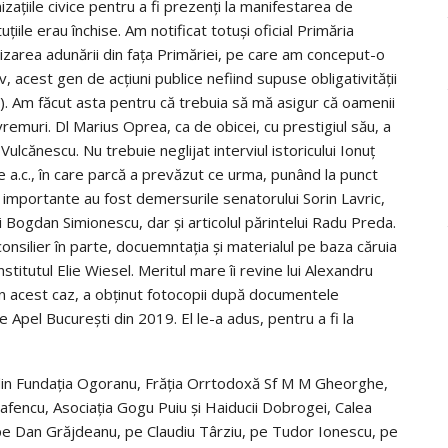
izațiile civice pentru a fi prezenți la manifestarea de
țiile erau închise. Am notificat totuși oficial Primăria
ganizarea adunării din fața Primăriei, pe care am conceput-o
, acest gen de acțiuni publice nefiind supuse obligativității
3). Am făcut asta pentru că trebuia să mă asigur că oamenii
vremuri. Dl Marius Oprea, ca de obicei, cu prestigiul său, a
ulcănescu. Nu trebuie neglijat interviul istoricului Ionuț
e a.c., în care parcă a prevăzut ce urma, punând la punct
importante au fost demersurile senatorului Sorin Lavric,
 Bogdan Simionescu, dar și articolul părintelui Radu Preda.
consilier în parte, docuemntația și materialul pe baza căruia
nstitutul Elie Wiesel. Meritul mare îi revine lui Alexandru
în acest caz, a obținut fotocopii după documentele
 Apel București din 2019. El le-a adus, pentru a fi la
ii din Fundația Ogoranu, Frăția Orrtodoxă Sf M M Gheorghe,
afencu, Asociația Gogu Puiu și Haiducii Dobrogei, Calea
pe Dan Grăjdeanu, pe Claudiu Târziu, pe Tudor Ionescu, pe