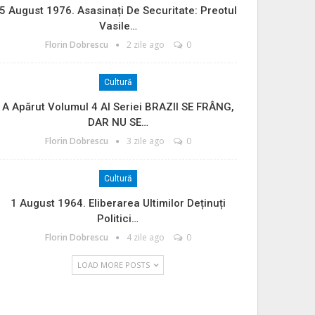
5 August 1976. Asasinați De Securitate: Preotul
Vasile…
Florin Dobrescu
2 zile ago
0
Cultură
A Apărut Volumul 4 Al Seriei BRAZII SE FRÂNG,
DAR NU SE…
Florin Dobrescu
3 zile ago
0
Cultură
1 August 1964. Eliberarea Ultimilor Deținuți
Politici…
Florin Dobrescu
4 zile ago
0
LOAD MORE POSTS