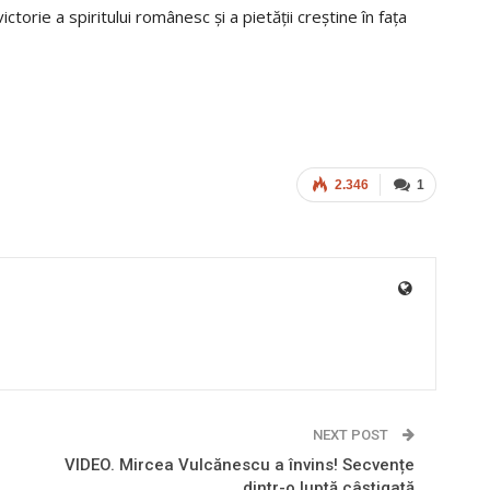
torie a spiritului românesc și a pietății creștine în fața
2.346
1
NEXT POST
VIDEO. Mircea Vulcănescu a învins! Secvențe
dintr-o luptă câștigată