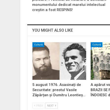
monumentului dedicat marelui intelectual
creștin a fost RESPINS!
YOU MIGHT ALSO LIKE
Cultură
Cultură
5 august 1976. Asasinați de
A apărut vo
Securitate: preotul Vasile
BRAZII SE
Zăpârțan și Dumitru Leontieș…
ÎNDOIESC d
PREV
NEXT