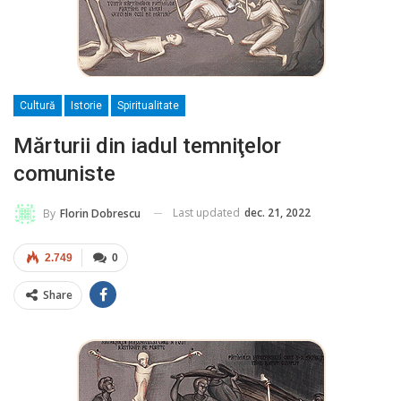
Cultură
Istorie
Spiritualitate
Mărturii din iadul temniţelor
comuniste
Last updated
dec. 21, 2022
By
Florin Dobrescu
2.749
0
Share