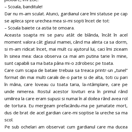
– Scoala, banditule!
Dar nu m-am sculat. Atunci, gardianul care îmi statuse pe cap
se apleca spre urechea mea si-mi sopti încet de tot:
– Scoala baiete ca astia te omoara.
Aceasta soapta mi se paru atât de blânda, încât în acel
moment valora cât glasul mamei, când ma alinta ca sa dorm,
si m-am ridicat încet, mai mult cu ajutorul lui, caci îmi ziceam
în sinea mea: daca observa ca mai am putina tarie în mine,
sunt capabili sa ma bata pâna mi-o zdrobesc pe toata.
Care cum scapa de bataie trebuia sa treaca printr-un „tunel”
format din mai multi caralii de-o parte si de alta, toti cu pari
în mâna, care loveau cu toata taria, la-ntâmplare, care pe
unde nimerea. Rostul acestor lovituri era în primul rând
umilirea la care eram supusi si numai în al doilea rând avea rol
de tortura. Eu mergeam prefacându-ma pe jumatate mort,
dus de brat de acel gardian care-mi soptise la ureche sa ma
scol.
Pe sub ochelari am observat cum gardianul care ma ducea