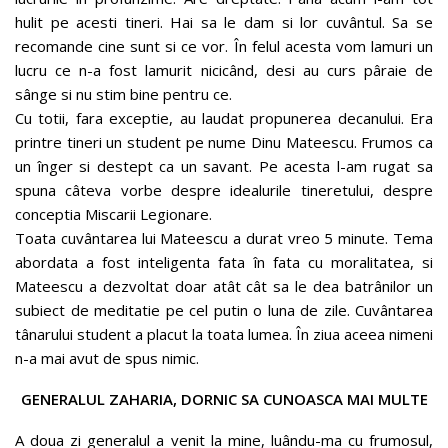
hulit pe acesti tineri. Hai sa le dam si lor cuvântul. Sa se
recomande cine sunt si ce vor. În felul acesta vom lamuri un
lucru ce n-a fost lamurit nicicând, desi au curs pâraie de
sânge si nu stim bine pentru ce.
Cu totii, fara exceptie, au laudat propunerea decanului. Era
printre tineri un student pe nume Dinu Mateescu. Frumos ca
un înger si destept ca un savant. Pe acesta l-am rugat sa
spuna câteva vorbe despre idealurile tineretului, despre
conceptia Miscarii Legionare.
Toata cuvântarea lui Mateescu a durat vreo 5 minute. Tema
abordata a fost inteligenta fata în fata cu moralitatea, si
Mateescu a dezvoltat doar atât cât sa le dea batrânilor un
subiect de meditatie pe cel putin o luna de zile. Cuvântarea
tânarului student a placut la toata lumea. În ziua aceea nimeni
n-a mai avut de spus nimic.
GENERALUL ZAHARIA, DORNIC SA CUNOASCA MAI MULTE
A doua zi generalul a venit la mine, luându-ma cu frumosul,