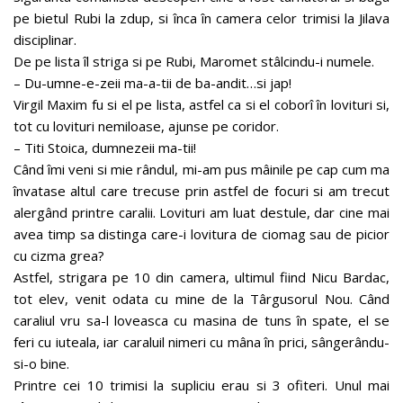
pe bietul Rubi la zdup, si înca în camera celor trimisi la Jilava
disciplinar.
De pe lista îl striga si pe Rubi, Maromet stâlcindu-i numele.
– Du-umne-e-zeii ma-a-tii de ba-andit…si jap!
Virgil Maxim fu si el pe lista, astfel ca si el coborî în lovituri si,
tot cu lovituri nemiloase, ajunse pe coridor.
– Titi Stoica, dumnezeii ma-tii!
Când îmi veni si mie rândul, mi-am pus mâinile pe cap cum ma
învatase altul care trecuse prin astfel de focuri si am trecut
alergând printre caralii. Lovituri am luat destule, dar cine mai
avea timp sa distinga care-i lovitura de ciomag sau de picior
cu cizma grea?
Astfel, strigara pe 10 din camera, ultimul fiind Nicu Bardac,
tot elev, venit odata cu mine de la Târgusorul Nou. Când
caraliul vru sa-l loveasca cu masina de tuns în spate, el se
feri cu iuteala, iar caraluil nimeri cu mâna în prici, sângerându-
si-o bine.
Printre cei 10 trimisi la supliciu erau si 3 ofiteri. Unul mai