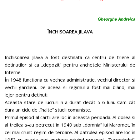
Gheorghe Andreica
ÎNCHISOAREA JILAVA
Închisoarea Jilava a fost destinata ca centru de triere al
detinutilor si ca „depozit” pentru anchetele Ministerului de
Interne.
În 1948 functiona cu vechea administratie, vechiul director si
vechii gardieni. De aceea si regimul a fost mai blând, mai
lejer pentru detinuti.
Aceasta stare de lucruri n-a durat decât 5-6 luni. Cam cât
dura un ciclu de „înalte” studii comuniste.
Primul episod al cartii are loc în aceasta perioada. Al doilea si
al treilea s-au petrecut în 1949 sub „domnia” lui Maromet, în
cel mai crunt regim de teroare. Al patrulea episod are loc în
1953 cu ocazia unei anchete privind procesul „Turcaniadei”.