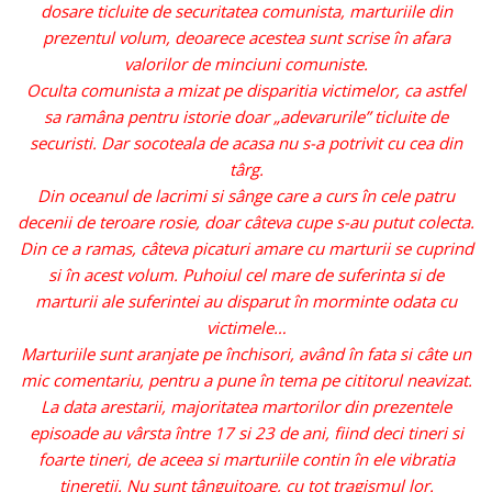
dosare ticluite de securitatea comunista, marturiile din
prezentul volum, deoarece acestea sunt scrise în afara
valorilor de minciuni comuniste.
Oculta comunista a mizat pe disparitia victimelor, ca astfel
sa ramâna pentru istorie doar „adevarurile” ticluite de
securisti. Dar socoteala de acasa nu s-a potrivit cu cea din
târg.
Din oceanul de lacrimi si sânge care a curs în cele patru
decenii de teroare rosie, doar câteva cupe s-au putut colecta.
Din ce a ramas, câteva picaturi amare cu marturii se cuprind
si în acest volum. Puhoiul cel mare de suferinta si de
marturii ale suferintei au disparut în morminte odata cu
victimele…
Marturiile sunt aranjate pe închisori, având în fata si câte un
mic comentariu, pentru a pune în tema pe cititorul neavizat.
La data arestarii, majoritatea martorilor din prezentele
episoade au vârsta între 17 si 23 de ani, fiind deci tineri si
foarte tineri, de aceea si marturiile contin în ele vibratia
tineretii. Nu sunt tânguitoare, cu tot tragismul lor.