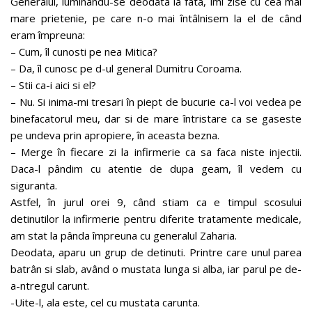
Generalul, luminându-se deodata la fata, îmi zise cu cea mai
mare prietenie, pe care n-o mai întâlnisem la el de când
eram împreuna:
– Cum, îl cunosti pe nea Mitica?
– Da, îl cunosc pe d-ul general Dumitru Coroama.
– Stii ca-i aici si el?
– Nu. Si inima-mi tresari în piept de bucurie ca-l voi vedea pe
binefacatorul meu, dar si de mare întristare ca se gaseste
pe undeva prin apropiere, în aceasta bezna.
– Merge în fiecare zi la infirmerie ca sa faca niste injectii.
Daca-l pândim cu atentie de dupa geam, îl vedem cu
siguranta.
Astfel, în jurul orei 9, când stiam ca e timpul scosului
detinutilor la infirmerie pentru diferite tratamente medicale,
am stat la pânda împreuna cu generalul Zaharia.
Deodata, aparu un grup de detinuti. Printre care unul parea
batrân si slab, având o mustata lunga si alba, iar parul pe de-
a-ntregul carunt.
-Uite-l, ala este, cel cu mustata carunta.