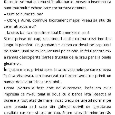
Racnete se mai auzeau si în alta parte. Aceasta însemna ca
sunt mai multe echipe care tortureaza detinutii.
– Cum te numesti, ba?
– Obreja Aurel, domnule locotenent major; vreau sa stiu de
ce m-ati adus aici?
– Ia uite, ba, ca mai si întreaba! Dumnezeii ma-tii!
Si ma prinse de cap, rasucindu-l astfel ca ma trezii imediat
lungit la pamânt. Un gardian se aseza cu dosul pe cap, unul
pe spate, unul pe mijloc, iar unul pe calcâie. În felul acesta mi-
a ramas descoperita partea trupului de la brâu pâna la ouale
gleznelor.
În graba mare, privind spre lista cu victimele pe care o avea
în fata Visinescu, am observat ca fiecare avea de primit un
numar de lovituri dinainte stabilit.
Prima lovitura a fost atât de dureroasa, încât am avut
impresia ca m-au taiat în doua cu o barda lata. Reactia la
durere a fost atât de mare, încât trecu de urletul normal pe
care trebuia sa-l scap din gâtlejul strivit de greutatea
caraliului care-mi statea pe cap. Si-am scos din mine un râs