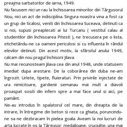
preajma sarbatorilor de iarna, 1949.
Nu facusem nici un rau la închisoarea minorilor din Târgusorul
Nou, nici un act de indisciplina. Singura noastra vina a fost ca
un grup de ticalosi, veniti din închisoarea Suceava, detinuti ca
si noi, supusi preaplecati ai lui Turcanu ( vestitul calau al
studentilor din închisoarea Pitesti ), ne trecusera pe o lista,
etichetându-ne ca oameni periculosi si cu influenta în rândul
elevilor detinuti. Din acest motiv, la sfârsitul anului 1949,
calcam din nou pragul închisorii Jilava.
Nu mai recunosteam Jilava cea din anul 1948, unde statusem
imediat dupa arestare. De la coborârea din duba ne-am
îngrozit. Urlete, tipete, fluieraturi. Prin privirile injectate de
ura nimicitoare, gardienii semanau mai mult a diavoli
proaspat sositi din infern spre a mai face unul si aici, pe
pamânt.
Ne-au introdus în spalatorul cel mare, din dreapta de la
intrare, în întregime din beton si rece ca ghiata, poruncindu-
ne sa ne dezbracam în pielea goala. Aveam la noi lucruri de
arta lucrate în os la Târgusor: medalioane, cruciulite, una mai