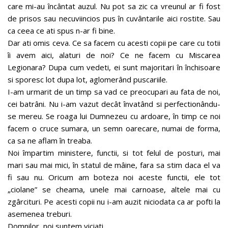
care mi-au încântat auzul. Nu pot sa zic ca vreunul ar fi fost
de prisos sau necuviincios pus în cuvântarile aici rostite. Sau
ca ceea ce ati spus n-ar fi bine.
Dar ati omis ceva. Ce sa facem cu acesti copii pe care cu totii
îi avem aici, alaturi de noi? Ce ne facem cu Miscarea
Legionara? Dupa cum vedeti, ei sunt majoritari în închisoare
si sporesc lot dupa lot, aglomerând puscariile.
I-am urmarit de un timp sa vad ce preocupari au fata de noi,
cei batrâni. Nu i-am vazut decât învatând si perfectionându-
se mereu. Se roaga lui Dumnezeu cu ardoare, în timp ce noi
facem o cruce sumara, un semn oarecare, numai de forma,
ca sa ne aflam în treaba.
Noi împartim ministere, functii, si tot felul de posturi, mai
mari sau mai mici, în statul de mâine, fara sa stim daca el va
fi sau nu. Oricum am boteza noi aceste functii, ele tot
„ciolane” se cheama, unele mai carnoase, altele mai cu
zgârcituri. Pe acesti copii nu i-am auzit niciodata ca ar pofti la
asemenea treburi.
Domnilor, noi suntem viciati.