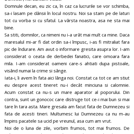
Domnule decan, eu zic ca, în caz ca lucrurile se vor schimba,
sa-i lasam pe dânsii în locul nostru. Noi sa stam pe de laturi
tot cu vorba si cu sfatul. La vârsta noastra, asa ne sta mai
bine.
Sa stiti, domnilor, ca nimeni nu i-a urât mai mult ca mine. Daca
maresalul mi-ar fi dat ordin sa-i împusc, i-as fi mitraliat fara
pic de îndurare. Am avut o informare gresita asupra lor. I-am
considerat o ceata de derbedei fanatici, care omoara fara
mila. I-am considerat oameni care-s ahtiati dupa pistoale,
visând numai la crime si sânge.
Iata-i, îi avem în fata aici lânga noi. Constat ca tot ce am stiut
eu despre acest tineret nu-i decât minciuna si calomnie.
Acum constat ca nu-s un mare aparator al poporului. Din
contra, sunt un gonococ care distruge tot ce-i mai bun si mai
tare în tara asta. Mare gresala am facut fata de Dumnezeu si
fata de acesti tineri. Multumesc lui Dumnezeu ca nu m-au
împins pacatele sa ucid pe vreunul, asa cum am vrut.
Noi de o luna de zile, vorbim frumos, tot mai frumos. De