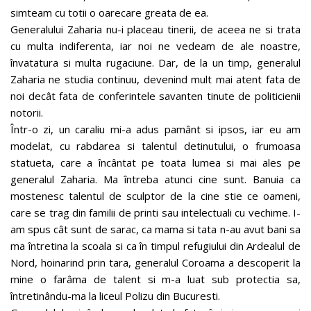
simteam cu totii o oarecare greata de ea.
Generalului Zaharia nu-i placeau tinerii, de aceea ne si trata
cu multa indiferenta, iar noi ne vedeam de ale noastre,
învatatura si multa rugaciune. Dar, de la un timp, generalul
Zaharia ne studia continuu, devenind mult mai atent fata de
noi decât fata de conferintele savanten tinute de politicienii
notorii.
Într-o zi, un caraliu mi-a adus pamânt si ipsos, iar eu am
modelat, cu rabdarea si talentul detinutului, o frumoasa
statueta, care a încântat pe toata lumea si mai ales pe
generalul Zaharia. Ma întreba atunci cine sunt. Banuia ca
mostenesc talentul de sculptor de la cine stie ce oameni,
care se trag din familii de printi sau intelectuali cu vechime. I-
am spus cât sunt de sarac, ca mama si tata n-au avut bani sa
ma întretina la scoala si ca în timpul refugiului din Ardealul de
Nord, hoinarind prin tara, generalul Coroama a descoperit la
mine o farâma de talent si m-a luat sub protectia sa,
întretinându-ma la liceul Polizu din Bucuresti.