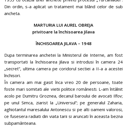
Din ordin, s-a aplicat un tratament mai blând celor de sub
ancheta.
MARTURIA LUI AUREL OBREJA
privitoare la închisoarea Jilava
ÎNCHISOAREA JILAVA – 1948
Dupa terminarea anchetei la Ministerul de Interne, am fost
transportati la închisoarea Jilava si introdusi în camera 24
„secret”, ultima camera pe coridorul sectiei a II-a a acestei
închisori.
În camera am mai gasit înca vreo 20 de persoane, toate
foste mari somitati ale vietii politice românesti. L-am întâlnit
acolo pe Dumitru Groznea, decanul baroului de avocati Ilfov;
pe unul Simca, ziarist la „Universul”; pe generalul Zaharia,
aghiotantul maresalului Antonescu si pe alti oameni valorosi,
ce fusesera radiati din viata tarii si aruncati în aceasta bezna
subpamânteana.