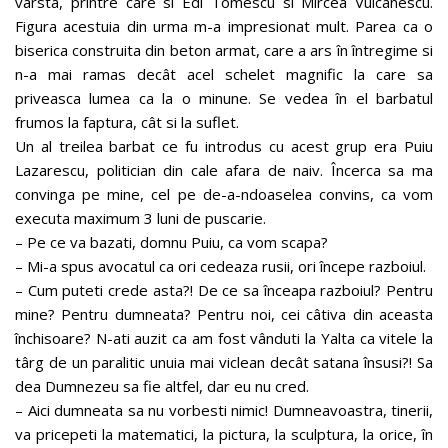
vârsta, printre care si Edi Tomescu si Mircea Vulcanescu.
Figura acestuia din urma m-a impresionat mult. Parea ca o
biserica construita din beton armat, care a ars în întregime si
n-a mai ramas decât acel schelet magnific la care sa
priveasca lumea ca la o minune. Se vedea în el barbatul
frumos la faptura, cât si la suflet.
Un al treilea barbat ce fu introdus cu acest grup era Puiu
Lazarescu, politician din cale afara de naiv. Încerca sa ma
convinga pe mine, cel pe de-a-ndoaselea convins, ca vom
executa maximum 3 luni de puscarie.
– Pe ce va bazati, domnu Puiu, ca vom scapa?
– Mi-a spus avocatul ca ori cedeaza rusii, ori începe razboiul.
– Cum puteti crede asta?! De ce sa înceapa razboiul? Pentru
mine? Pentru dumneata? Pentru noi, cei câtiva din aceasta
închisoare? N-ati auzit ca am fost vânduti la Yalta ca vitele la
târg de un paralitic unuia mai viclean decât satana însusi?! Sa
dea Dumnezeu sa fie altfel, dar eu nu cred.
– Aici dumneata sa nu vorbesti nimic! Dumneavoastra, tinerii,
va pricepeti la matematici, la pictura, la sculptura, la orice, în