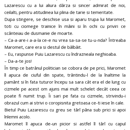
Lazarescu cu a lui aliura dârza si sincer admirat de noi,
ceilalti, pentru atitudinea lui plina de tarie si temeritate.
Dupa stingere, se deschise usa si aparu trupa lui Maromet,
toti cu ciomege trainice în mâini si în ochi cu priviri ce
scânteiau de dusmanie de moarte.
– Ca-a-are-i a-a-la ce-e nu vrea sa-sa-se tu-u-nda? Întreaba
Maromet, care era si destul de bâlbâit.
– Eu, raspunse Puiu Lazarescu cu îndrazneala neghioaba.
– Da-a-te jos!
În timp ce batrânul politician se cobora de pe prici, Maromet
îl apuca de ciuful din spate, trântindu-l de la înaltime la
pamânt si în fata tuturor începu sa sara cât era el de lung cu
cizmele pe acest om ajuns mai mult schelet decât ceea ce
poate fi numit trup. Îi sari pe fata cu cizmele, strivindu-i
obrazul cum ai strivi o coropisnita gretoasa ce-ti iese în cale.
Bietul Puiu Lazarescu cu greu se târî pâna sub prici si apoi
înlemni acolo.
Maromet îl apuca de-un picior si astfel îl târî cu capul