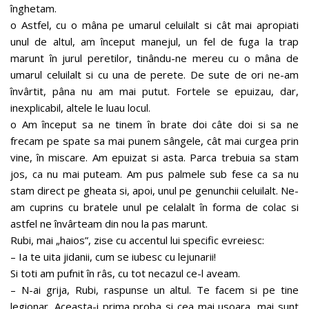
înghetam.
o Astfel, cu o mâna pe umarul celuilalt si cât mai apropiati
unul de altul, am început manejul, un fel de fuga la trap
marunt în jurul peretilor, tinându-ne mereu cu o mâna de
umarul celuilalt si cu una de perete. De sute de ori ne-am
învârtit, pâna nu am mai putut. Fortele se epuizau, dar,
inexplicabil, altele le luau locul.
o Am început sa ne tinem în brate doi câte doi si sa ne
frecam pe spate sa mai punem sângele, cât mai curgea prin
vine, în miscare. Am epuizat si asta. Parca trebuia sa stam
jos, ca nu mai puteam. Am pus palmele sub fese ca sa nu
stam direct pe gheata si, apoi, unul pe genunchii celuilalt. Ne-
am cuprins cu bratele unul pe celalalt în forma de colac si
astfel ne învârteam din nou la pas marunt.
Rubi, mai „haios”, zise cu accentul lui specific evreiesc:
– Ia te uita jidanii, cum se iubesc cu lejunarii!
Si toti am pufnit în râs, cu tot necazul ce-l aveam.
– N-ai grija, Rubi, raspunse un altul. Te facem si pe tine
legionar. Aceasta-i prima proba si cea mai usoara, mai sunt