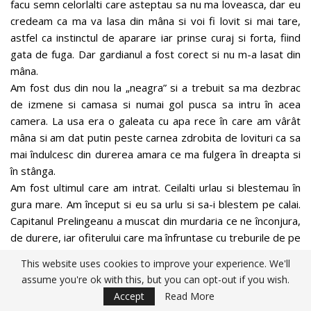
facu semn celorlalti care asteptau sa nu ma loveasca, dar eu
credeam ca ma va lasa din mâna si voi fi lovit si mai tare,
astfel ca instinctul de aparare iar prinse curaj si forta, fiind
gata de fuga. Dar gardianul a fost corect si nu m-a lasat din
mâna.
Am fost dus din nou la „neagra” si a trebuit sa ma dezbrac
de izmene si camasa si numai gol pusca sa intru în acea
camera. La usa era o galeata cu apa rece în care am vârât
mâna si am dat putin peste carnea zdrobita de lovituri ca sa
mai îndulcesc din durerea amara ce ma fulgera în dreapta si
în stânga.
Am fost ultimul care am intrat. Ceilalti urlau si blestemau în
gura mare. Am început si eu sa urlu si sa-i blestem pe calai.
Capitanul Prelingeanu a muscat din murdaria ce ne înconjura,
de durere, iar ofiterului care ma înfruntase cu treburile de pe
front, i-am platit-o, întrebându-l daca si pe front a fost ca
This website uses cookies to improve your experience. We'll
aici. Gemu, scrâsnind din dinti, si nu-mi raspunse.
assume you're ok with this, but you can opt-out if you wish.
Dintre toti cei de fata, eu si cu Nicu Bardac am fost cei mai
Accept
Read More
rezistenti si ne-am vaitat cel mai putin, desi eram cei mai