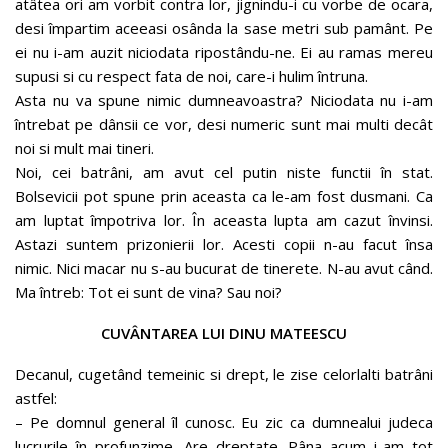
atâtea ori am vorbit contra lor, jignindu-i cu vorbe de ocara,
desi împartim aceeasi osânda la sase metri sub pamânt. Pe
ei nu i-am auzit niciodata ripostându-ne. Ei au ramas mereu
supusi si cu respect fata de noi, care-i hulim întruna.
Asta nu va spune nimic dumneavoastra? Niciodata nu i-am
întrebat pe dânsii ce vor, desi numeric sunt mai multi decât
noi si mult mai tineri.
Noi, cei batrâni, am avut cel putin niste functii în stat.
Bolsevicii pot spune prin aceasta ca le-am fost dusmani. Ca
am luptat împotriva lor. În aceasta lupta am cazut învinsi.
Astazi suntem prizonierii lor. Acesti copii n-au facut însa
nimic. Nici macar nu s-au bucurat de tinerete. N-au avut când.
Ma întreb: Tot ei sunt de vina? Sau noi?
CUVÂNTAREA LUI DINU MATEESCU
Decanul, cugetând temeinic si drept, le zise celorlalti batrâni
astfel:
– Pe domnul general îl cunosc. Eu zic ca dumnealui judeca
lucrurile în profunzime. Are dreptate. Pâna acum i-am tot