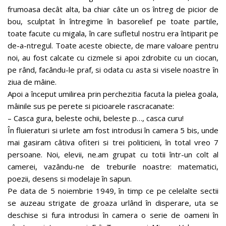
frumoasa decât alta, ba chiar câte un os întreg de picior de
bou, sculptat în întregime în basorelief pe toate partile,
toate facute cu migala, în care sufletul nostru era întiparit pe
de-a-ntregul. Toate aceste obiecte, de mare valoare pentru
noi, au fost calcate cu cizmele si apoi zdrobite cu un ciocan,
pe rând, facându-le praf, si odata cu asta si visele noastre în
ziua de mâine.
Apoi a început umilirea prin perchezitia facuta la pielea goala,
mâinile sus pe perete si picioarele rascracanate:
– Casca gura, beleste ochii, beleste p…, casca curu!
În fluieraturi si urlete am fost introdusi în camera 5 bis, unde
mai gasiram câtiva ofiteri si trei politicieni, în total vreo 7
persoane. Noi, elevii, ne.am grupat cu totii într-un colt al
camerei, vazându-ne de treburile noastre: matematici,
poezii, desens si modelaje în sapun.
Pe data de 5 noiembrie 1949, în timp ce pe celelalte sectii
se auzeau strigate de groaza urlând în disperare, uta se
deschise si fura introdusi în camera o serie de oameni în