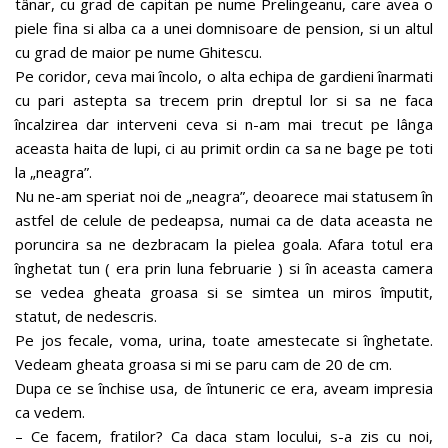
tânar, cu grad de capitan pe nume Prelingeanu, care avea o
piele fina si alba ca a unei domnisoare de pension, si un altul
cu grad de maior pe nume Ghitescu.
Pe coridor, ceva mai încolo, o alta echipa de gardieni înarmati
cu pari astepta sa trecem prin dreptul lor si sa ne faca
încalzirea dar interveni ceva si n-am mai trecut pe lânga
aceasta haita de lupi, ci au primit ordin ca sa ne bage pe toti
la „neagra”.
Nu ne-am speriat noi de „neagra”, deoarece mai statusem în
astfel de celule de pedeapsa, numai ca de data aceasta ne
poruncira sa ne dezbracam la pielea goala. Afara totul era
înghetat tun ( era prin luna februarie ) si în aceasta camera
se vedea gheata groasa si se simtea un miros împutit,
statut, de nedescris.
Pe jos fecale, voma, urina, toate amestecate si înghetate.
Vedeam gheata groasa si mi se paru cam de 20 de cm.
Dupa ce se închise usa, de întuneric ce era, aveam impresia
ca vedem.
– Ce facem, fratilor? Ca daca stam locului, s-a zis cu noi,