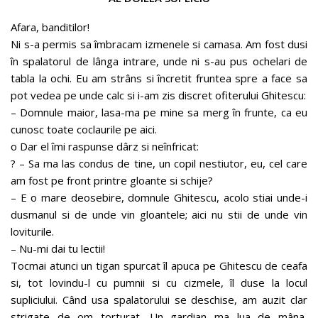
Afara, banditilor!
Ni s-a permis sa îmbracam izmenele si camasa. Am fost dusi
în spalatorul de lânga intrare, unde ni s-au pus ochelari de
tabla la ochi. Eu am strâns si încretit fruntea spre a face sa
pot vedea pe unde calc si i-am zis discret ofiterului Ghitescu:
– Domnule maior, lasa-ma pe mine sa merg în frunte, ca eu
cunosc toate coclaurile pe aici.
o Dar el îmi raspunse dârz si neînfricat:
? – Sa ma las condus de tine, un copil nestiutor, eu, cel care
am fost pe front printre gloante si schije?
– E o mare deosebire, domnule Ghitescu, acolo stiai unde-i
dusmanul si de unde vin gloantele; aici nu stii de unde vin
loviturile.
– Nu-mi dai tu lectii!
Tocmai atunci un tigan spurcat îl apuca pe Ghitescu de ceafa
si, tot lovindu-l cu pumnii si cu cizmele, îl duse la locul
supliciului. Când usa spalatorului se deschise, am auzit clar
strigate de om torturat. Un gardian ma lua de mâna,