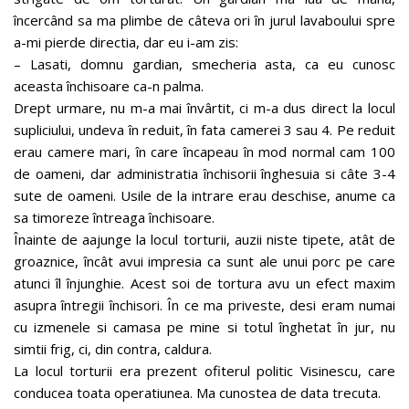
încercând sa ma plimbe de câteva ori în jurul lavaboului spre
a-mi pierde directia, dar eu i-am zis:
– Lasati, domnu gardian, smecheria asta, ca eu cunosc
aceasta închisoare ca-n palma.
Drept urmare, nu m-a mai învârtit, ci m-a dus direct la locul
supliciului, undeva în reduit, în fata camerei 3 sau 4. Pe reduit
erau camere mari, în care încapeau în mod normal cam 100
de oameni, dar administratia închisorii înghesuia si câte 3-4
sute de oameni. Usile de la intrare erau deschise, anume ca
sa timoreze întreaga închisoare.
Înainte de aajunge la locul torturii, auzii niste tipete, atât de
groaznice, încât avui impresia ca sunt ale unui porc pe care
atunci îl înjunghie. Acest soi de tortura avu un efect maxim
asupra întregii închisori. În ce ma priveste, desi eram numai
cu izmenele si camasa pe mine si totul înghetat în jur, nu
simtii frig, ci, din contra, caldura.
La locul torturii era prezent ofiterul politic Visinescu, care
conducea toata operatiunea. Ma cunostea de data trecuta.