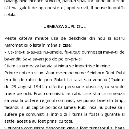
balanganind încoace si încolo, pâna-n spalator, unde au turnat
câteva galeti de apa peste el; apoi strivit, îl aduse înapoi în
celula.
URMEAZA SUPLICIUL
Peste câteva minute usa se deschide din nou si aparu
Maromet cu o lista în mâna si zise:
– Ca-are-ti a-au-uzi nu-umele, fu-u.tu.ti dumnezeii ma-a-tii de
ba-andit! Sa-a sa-ari jos de pe pr-pri-ici!
Stiam ca urmeaza bataia si inima se împietrise în mine.
Printre noi era si un tânar evreu pe nume Seinhorn Rubi. Rubi
era fiu de rabin de prin Galati. La tatal sau veneau ( înainte
de 23 august 1944 ) diferite persoane obscure, cu sepcile
trase pe ochi. Erau comunisti, iar rabi, care stia ca urmeaza
sa vina la putere regimul comunist, se punea bine din timp,
facându-si un capital politic ca lumea. Rubi, însa, nu putea sa-i
sufere pe comunisti si într-o zi îi turna la fosta Siguranta si
astfel acestia au fost prinsi cu totii.
Siguranta comunista descoperi cine a fost turnatorul si baga