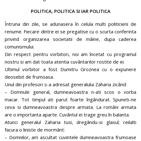
POLITICA, POLITICA SI IAR POLITICA
Întruna din zile, se adunasera în celula multi politicieni de
renume. Fiecare dintre ei se pregatise cu o scurta conferinta
privind organizarea societatii de mâine, dupa caderea
comunismului.
Din respect pentru vorbitori, noi am încetat cu programul
nostru si am dat toata atentia cuvântarilor rostite de ei.
Ultimul vorbitor a fost Dumitru Groznea cu o expunere
deosebit de frumoasa.
Unul din profesori s-a adresat generalului Zaharia zicând:
– Domnule general, dumneavoastra n-ati scos o vorba
macar. Tot timpul ati parut foarte îngândurat. Spuneti-ne
ceva si dumneavoastra despre armata. La români armata
are o importanta aparte. Cuvântul ei trage greu în balanta.
Atunci generalul Zaharia tusi, dregându-si glasul; ceilalti
facura o liniste de mormânt:
– Domnilor, am ascultat cuvintele dumneavoastra frumoase