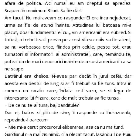
afara de politica. Aici numai eu am dreptul sa apreciez.
Scapam în maximum 3 luni. Sa fie clar!
Am tacut. Nu mai aveam ce raspunde. El era înca nejudecat,
urma sa fie de atunci înainte. Atitudinea lui batoasa mi-a
placut, doar fundamentul ei cu „ vin americanii” era subred. Si
totusi, a trebuit sa-l previn pe acest viteaz naiv sa fie atent,
sa nu vorbeasca orice, fiindca prin celule, peste tot, erau
turnatori si informatori ai administratiei, care, temându-te,
puteai da de mari nenorociri înainte de a sosi americanii ca sa
ne scape.
Batrânul era chelios. N-avea par decât în jurul cefei, dar
acesta era destul de lung si ar fi trebuit sa fie tuns. Intra în
camera un caraliu care, îndata ce-l vazu, se si lega de
interesanta lui frizura, care de mult trebuia sa fie tunsa.
– De ce nu te-ai tuns, ba, banditule?
Dar el, batos si plin de sine, îi raspunde cu îndrazneala,
repezindu-l oarecum:
– Mie mi-a cerut procurorul eliberarea, asa ca nu ma tund.
Gardianul n-a mai zis nimic, ci a plecat tacut, lasându-l pe Puiu