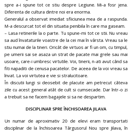
spre a-i spune tot ce stiu despre Legiune. Mi-a fosr jena.
Diferenta de cultura dintre noi era enorma.
Generalul a observat imediat sfiiciunea mea de a raspunda.
M-a descurcat tot el din situatia penibila în care ma gaseam.
– Lasa retinerile la o parte. Tu spune-mi tot ce stii. Nu vreau
sa aud învataturile voastre de la cei mai în vârsta. Vreau sa le
stiu numai de la tineri. Oricât de virtuos ar fi un om, cu timpul,
pe umerii sai se asaza un strat de pacate mai grele sau mai
usoare, care-i umbresc virtutile. Voi, tinerii, n-ati avut când sa
fiti napaditi de cenusa pacatelor. De aceea de la voi vreau sa
învat. La voi virtutea e vie si stralucitoare.
În discutii lungi si deosebit de placute am petrecut câteva
zile cu acest general atât de cult si cumsecade. Dar într-o zi
a trebuit sa ne facem bagajele si sa ne despartim.
DISCIPLINAR SPRE ÎNCHISOAREA JILAVA
Un numar de aproximativ 20 de elevi eram transportati
disciplinar de la închisoarea Târgusorul Nou spre Jilava, în