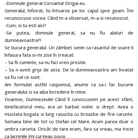
-Domnule general Coroama! Strigai eu.
Generalul, înfiorat, îsi întoarse pe loc capul spre geam. Îmi
recunoscuse vocea. Când m-a observat, m-a si recunoscut.
-Cum, si tu esti aici?
-Se putea, domnule general, sa nu fiu alaturi de
dumneavoastra?!
Se bucura generalul. Un zâmbet senin ca rasaritul de soare îi
înfasura fata si-mi zise în treacat:
– Sa fii cuminte, sa nu faci vreo prostie.
– Sa n-aveti grija de asta. De la dumneavoastra am învatat
sa fiu cel ce sunt.
Am formulat astfel raspunsul, anume ca sa-i fac bucurie
generalului si sa aiba încredere în mine.
Doamne, Dumnezeule! Când îl cunoscusem pe acest sfânt,
binefacatorul meu, era un barbat voinic si drept. Avea o
mustata bogata si lung rasucita cu broazbe de fire carunte.
Semana bine de tot cu Stefan cel Mare. Acum parea doar o
umbra carunta. Oricât de tare eram, fara sa vreau, ma trezii
ca lacrimile îmi curgeau suvoi.