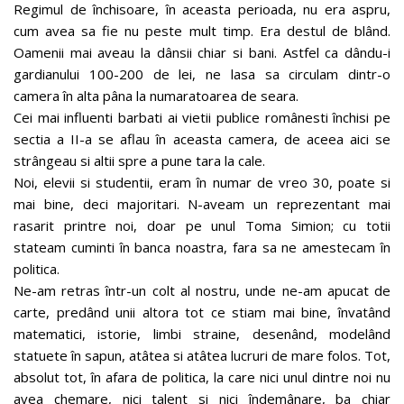
Regimul de închisoare, în aceasta perioada, nu era aspru,
cum avea sa fie nu peste mult timp. Era destul de blând.
Oamenii mai aveau la dânsii chiar si bani. Astfel ca dându-i
gardianului 100-200 de lei, ne lasa sa circulam dintr-o
camera în alta pâna la numaratoarea de seara.
Cei mai influenti barbati ai vietii publice românesti închisi pe
sectia a II-a se aflau în aceasta camera, de aceea aici se
strângeau si altii spre a pune tara la cale.
Noi, elevii si studentii, eram în numar de vreo 30, poate si
mai bine, deci majoritari. N-aveam un reprezentant mai
rasarit printre noi, doar pe unul Toma Simion; cu totii
stateam cuminti în banca noastra, fara sa ne amestecam în
politica.
Ne-am retras într-un colt al nostru, unde ne-am apucat de
carte, predând unii altora tot ce stiam mai bine, învatând
matematici, istorie, limbi straine, desenând, modelând
statuete în sapun, atâtea si atâtea lucruri de mare folos. Tot,
absolut tot, în afara de politica, la care nici unul dintre noi nu
avea chemare, nici talent si nici îndemânare, ba chiar