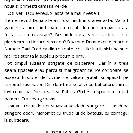
noua si primesti camasa verde.
– „Oi-vei”, facu evreul. Si asta ne.a mai înveselit.
De necrezut! Doua zile am fost tinuti în starea asta. Ma tot
gândesc acum, când toate au trecut, de unde am avut atâta
forta ca sa rezistam? De unde ne-a venit caldura ce o
pierdeam cu fiecare secunda? Doamne Dumnezeule, mare e
Numele Tau! Cred ca dintre toate vietatile lumii, nici una nu e
mai rezistenta la supliciu precum e omul.
Tot timpul auzeam strigate de disperare. Dar în a treia
seara tipatele erau parca si mai groaznice. Pe coridoare se
auzeau tropote de cizme ce calcau grabit si apasat pe
cimentul rasunator. Din dpartare se auzeau bubuituri, cum ai
lovi cu un par într-o saltea. Rubi si Ghitescu spuneau ca bat
oameni. Era ceva groaznic.
Pasii au trecut de noi si iarasi se dadu stingerea. Dar dupa
stingere aparu Maromet cu trupa lui de batausi, cu coimagul
la subtioara.
AL DOILEA SUPLICIU