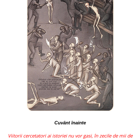
Cuvânt înainte
Viitorii cercetatori ai istoriei nu vor gasi, în zecile de mii de