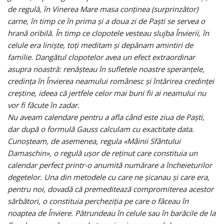
de regulă, în Vinerea Mare masa conținea (surprinzător)
carne, în timp ce în prima și a doua zi de Paști se servea o
hrană oribilă. În timp ce clopotele vesteau slujba Învierii, în
celule era liniște, toți meditam și depănam amintiri de
familie. Dangătul clopotelor avea un efect extraordinar
asupra noastră: renășteau în sufletele noastre speranțele,
credința în Învierea neamului românesc și întărirea credinței
creștine, ideea că jertfele celor mai buni fii ai neamului nu
vor fi făcute în zadar.
Nu aveam calendare pentru a afla când este ziua de Paști,
dar după o formulă Gauss calculam cu exactitate data.
Cunoșteam, de asemenea, regula «Mâinii Sfântului
Damaschin», o regulă ușor de reținut care constituia un
calendar perfect printr-o anumită numărare a încheieturilor
degetelor. Una din metodele cu care ne șicanau și care era,
pentru noi, dovadă că premeditează compromiterea acestor
sărbători, o constituia percheziția pe care o făceau în
noaptea de Înviere. Pătrundeau în celule sau în barăcile de la