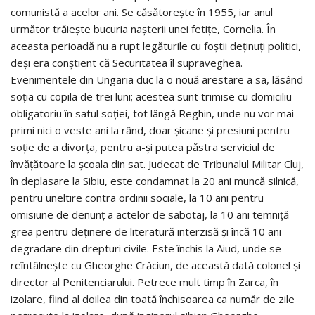
comunistă a acelor ani. Se căsătorește în 1955, iar anul
următor trăiește bucuria nașterii unei fetițe, Cornelia. În
aceasta perioadă nu a rupt legăturile cu foștii deținuți politici,
deși era conștient că Securitatea îl supraveghea.
Evenimentele din Ungaria duc la o nouă arestare a sa, lăsând
soția cu copila de trei luni; acestea sunt trimise cu domiciliu
obligatoriu în satul soției, tot lângă Reghin, unde nu vor mai
primi nici o veste ani la rând, doar șicane și presiuni pentru
soție de a divorța, pentru a-și putea păstra serviciul de
învățătoare la școala din sat. Judecat de Tribunalul Militar Cluj,
în deplasare la Sibiu, este condamnat la 20 ani muncă silnică,
pentru uneltire contra ordinii sociale, la 10 ani pentru
omisiune de denunț a actelor de sabotaj, la 10 ani temniță
grea pentru deținere de literatură interzisă și încă 10 ani
degradare din drepturi civile. Este închis la Aiud, unde se
reîntâlnește cu Gheorghe Crăciun, de această dată colonel și
director al Penitenciarului. Petrece mult timp în Zarca, în
izolare, fiind al doilea din toată închisoarea ca număr de zile