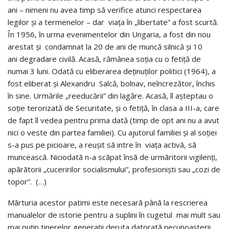
ani – nimeni nu avea timp să verifice atunci respectarea
legilor și a termenelor – dar viața în „libertate” a fost scurtă.
În 1956, în urma evenimentelor din Ungaria, a fost din nou
arestat și condamnat la 20 de ani de muncă silnică și 10
ani degradare civilă. Acasă, rămânea soția cu o fetiță de
numai 3 luni. Odată cu eliberarea deținuților politici (1964), a
fost eliberat și Alexandru Salcă, bolnav, neîncrezător, închis
în sine. Urmările „reeducării” din lagăre. Acasă, îl așteptau o
soție terorizată de Securitate, și o fetiță, în clasa a III-a, care
de fapt îl vedea pentru prima dată (timp de opt ani nu a avut
nici o veste din partea familiei). Cu ajutorul familiei și al soției
s-a pus pe picioare, a reușit sã intre în viața activã, sã
munceascã. Niciodatã n-a scãpat însã de urmãritorii vigilenți,
apãrãtorii „cuceririlor socialismului”, profesioniști sau „cozi de
topor”. (…)
Mãrturia acestor patimi este necesarã pânã la rescrierea
manualelor de istorie pentru a suplini în cugetul mai mult sau
mai puțin tinerelor generații deruta datoratã necunoașterii