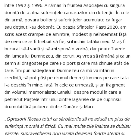
între 1992 și 1996. A rămas în fruntea Asociației cu singura
dorință de a alina suferințele camarazilor din detenție. În cele
din urmă, povara bolilor și suferințelor acumulate ca fugar
sau deținut l-au doborât. Cu ocazia Sfintelor Paști 2020, am
scris acest crampei de amintire, modest și neînsemnat față
de ceea ce ar fi trebuit să fie, și îl închin tatălui meu. M-aș fi
bucurat să-l vadă și să-mi spună o vorbă, dar poate îl vede
din lumea lui Dumnezeu, din ceruri. Aș vrea să rămână și ca un
semn al dragostei pe care i-o port și care mă chinuie atât de
tare. Îmi pun nădejdea în Dumnezeu că mă va întări în
credință, să pot păși pe drumul demn și luminos pe care tata
l-a deschis în mine. Iată, în cele ce urmează, și un fragment
din volumul memorialistic Canalul, despre modul în care a
petrecut Paștele într-unul dintre lagărele de pe cuprinsul
drumului fără pulbere dintre Dunăre și Mare.
„Opresorii făceau totul ca sărbătorile să ne aducă un plus de
suferință morală și fizică. Cu mai multe zile înainte se dublau
gărzile, supravegherea prin vizetă devenea foarte atentă și,