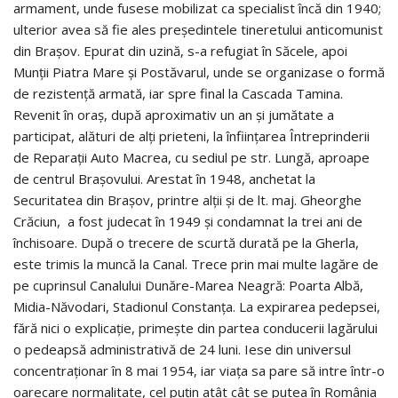
armament, unde fusese mobilizat ca specialist încă din 1940;
ulterior avea să fie ales președintele tineretului anticomunist
din Brașov. Epurat din uzină, s-a refugiat în Săcele, apoi
Munții Piatra Mare și Postăvarul, unde se organizase o formă
de rezistență armată, iar spre final la Cascada Tamina.
Revenit în oraș, după aproximativ un an și jumătate a
participat, alături de alți prieteni, la înființarea Întreprinderii
de Reparații Auto Macrea, cu sediul pe str. Lungă, aproape
de centrul Brașovului. Arestat în 1948, anchetat la
Securitatea din Brașov, printre alții și de lt. maj. Gheorghe
Crăciun, a fost judecat în 1949 și condamnat la trei ani de
închisoare. După o trecere de scurtă durată pe la Gherla,
este trimis la muncă la Canal. Trece prin mai multe lagăre de
pe cuprinsul Canalului Dunăre-Marea Neagră: Poarta Albă,
Midia-Năvodari, Stadionul Constanța. La expirarea pedepsei,
fără nici o explicație, primește din partea conducerii lagărului
o pedeapsă administrativă de 24 luni. Iese din universul
concentraționar în 8 mai 1954, iar viața sa pare să intre într-o
oarecare normalitate, cel puțin atât cât se putea în România