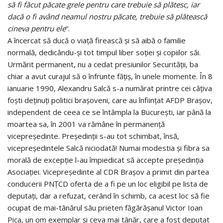
să fi făcut păcate grele pentru care trebuie să plătesc, iar
dacă o fi având neamul nostru păcate, trebuie să plătească
cineva pentru ele
”.
A încercat să ducă o viață firească și să aibă o familie
normală, dedicându-și tot timpul liber soției și copiilor săi.
Urmărit permanent, nu a cedat presiunilor Securității, ba
chiar a avut curajul să o înfrunte fățiș, în unele momente. În 8
ianuarie 1990, Alexandru Salcă s-a numărat printre cei câțiva
foști deținuți politici brașoveni, care au înființat AFDP Brașov,
independent de ceea ce se întâmpla la București, iar până la
moartea sa, în 2001 va rămâne în permanență
vicepreședinte. Președinții s-au tot schimbat, însă,
vicepreședintele Salcă niciodată! Numai modestia și fibra sa
morală de excepție l-au împiedicat să accepte președinția
Asociației. Vicepreședinte al CDR Brașov a primit din partea
conducerii PNȚCD oferta de a fi pe un loc eligibil pe lista de
deputați, dar a refuzat, cerând în schimb, ca acest loc să fie
ocupat de mai-tânărul său prieten făgărășanul Victor Ioan
Pica, un om exemplar și ceva mai tânăr, care a fost deputat