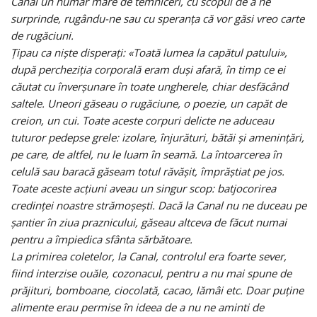
Canal un număr mare de temniceri, cu scopul de a ne
surprinde, rugându-ne sau cu speranța că vor găsi vreo carte
de rugăciuni.
Țipau ca niște disperați: «Toată lumea la capătul patului»,
după percheziția corporală eram duși afară, în timp ce ei
căutat cu înverșunare în toate ungherele, chiar desfăcând
saltele. Uneori găseau o rugăciune, o poezie, un capăt de
creion, un cui. Toate aceste corpuri delicte ne aduceau
tuturor pedepse grele: izolare, înjurături, bătăi și amenințări,
pe care, de altfel, nu le luam în seamă. La întoarcerea în
celulă sau baracă găseam totul răvășit, împrăștiat pe jos.
Toate aceste acțiuni aveau un singur scop: batjocorirea
credinței noastre strămoșești. Dacă la Canal nu ne duceau pe
șantier în ziua praznicului, găseau altceva de făcut numai
pentru a împiedica sfânta sărbătoare.
La primirea coletelor, la Canal, controlul era foarte sever,
fiind interzise ouăle, cozonacul, pentru a nu mai spune de
prăjituri, bomboane, ciocolată, cacao, lămâi etc. Doar puține
alimente erau permise în ideea de a nu ne aminti de