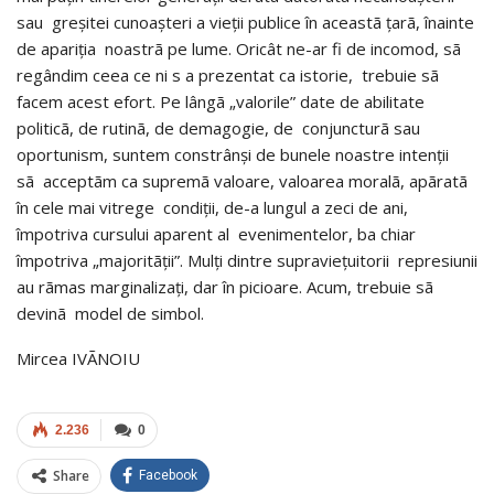
sau greșitei cunoașteri a vieții publice în aceastã țarã, înainte
de apariția noastrã pe lume. Oricât ne-ar fi de incomod, sã
regândim ceea ce ni s a prezentat ca istorie, trebuie sã
facem acest efort. Pe lângã „valorile” date de abilitate
politicã, de rutinã, de demagogie, de conjuncturã sau
oportunism, suntem constrânși de bunele noastre intenții
sã acceptãm ca supremã valoare, valoarea moralã, apãratã
în cele mai vitrege condiții, de-a lungul a zeci de ani,
împotriva cursului aparent al evenimentelor, ba chiar
împotriva „majoritãții”. Mulți dintre supraviețuitorii represiunii
au rãmas marginalizați, dar în picioare. Acum, trebuie sã
devinã model de simbol.
Mircea IVÃNOIU
2.236
0
Share
Facebook