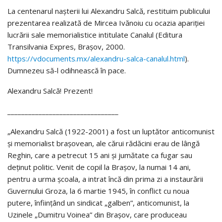
La centenarul nașterii lui Alexandru Salcă, restituim publicului
prezentarea realizată de Mircea Ivănoiu cu ocazia apariției
lucrării sale memorialistice intitulate Canalul (Editura
Transilvania Expres, Brașov, 2000.
https://vdocuments.mx/alexandru-salca-canalul.html
).
Dumnezeu să-l odihnească în pace.
Alexandru Salcă! Prezent!
________________________________
„Alexandru Salcă (1922-2001) a fost un luptător anticomunist
și memorialist brașovean, ale cărui rădăcini erau de lângă
Reghin, care a petrecut 15 ani și jumătate ca fugar sau
deținut politic. Venit de copil la Brașov, la numai 14 ani,
pentru a urma școala, a intrat încă din prima zi a instaurării
Guvernului Groza, la 6 martie 1945, în conflict cu noua
putere, înființând un sindicat „galben”, anticomunist, la
Uzinele „Dumitru Voinea” din Brașov, care produceau