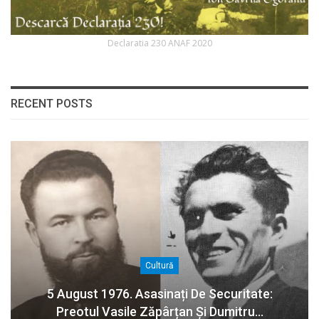
Declaratia 230 ANAF 2020
RECENT POSTS
Cultură
5 August 1976. Asasinați De Securitate:
Preotul Vasile Zăpârțan Și Dumitru…