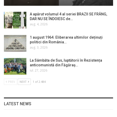
A apărut volumul 4 al seriei BRAZII SE FRÂNG,
DAR NU SE ÎNDOIESC de…
aug. 4, 2026
1 august 1964. Eliberarea ultimilor deținuți
politici din România…
aug. 3, 2026
La Sâmbăta de Sus, luptătorii în Rezistența
anticomunistă din Făgăraș…
iul. 27, 2026
PREV
NEXT
1 of 2.484
LATEST NEWS