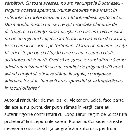
sărbători. Cu toate acestea, nu am renunțat la Dumnezeu –
singura noastră speranță. Numai credința ne-a întărit în
suferință: în multe ocazii am simțit într-adevăr ajutorul Lui.
Dușmanului nostru nu i-au reușit niciodată planurile de
distrugere a credinței strămoșești: nici carcera, nici arestul
nu ne-au îngeunchiat; ieșeam fermi din camerele de tortură,
lucru care îi dezarma pe torționari. Alături de noi erau și fețe
bisericești, preoți și călugări care nu au încetat o clipă
activitatea misionară. Cred că nu greșesc când afirm că erau
adevărați misionari în aceste condiții de prigoană sălbatică,
având curajul să oficieze sfânta liturghie, cu mijloace
adecvate locului. Oamenii erau spovediți și se împărtășeau
în locuri diferite.”
Autorul rândurilor de mai jos, dl. Alexandru Salcă, face parte
din aceia, nu puțini, dar puțini rămași în viață, care au
suferit rigorile confruntării cu „popularul” regim de „dictatură
proletară” la începuturile sale în România. Consider că este
necesară o scurtă schiță biografică a autorului, pentru a