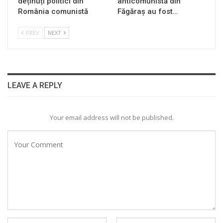
deținuți politici din
anticomunistă din
România comunistă
Făgăraș au fost…
PREV
NEXT
LEAVE A REPLY
Your email address will not be published.