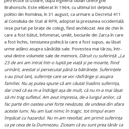
petrecute la izolare, după inginerul sibian Gheorghe
Brahonschi. Este eliberat în 1964, cu ultimul lot deținuți
politici din România, în 31 august, ca urmare a Decretul 411
al Consiliului de Stat al RPR, adoptat la presiunea occidentală.
Iese purtat pe brațe de colegi, fiind anchilozat. Anii de chin în
care a fost bătut, înfometat, umilit, beciurile din Zarca în care
a fost închis, tensiunea psihică la care a fost supus, au lăsat
urme adânci asupra sănătății sale. Povestea mai târziu, într-
unul dintre volumele sale de memorii,
Dăruit cu suferință
: „
La
23 de ani am intrat într-o luptă pe viață și pe moarte, fiind
urmărit, arestat si persecutat până la bătrânețe. Suferințele
s-au ținut lanț, suferințe care se vor răsfrânge și asupra
familiei. Nu aș putea spune că am căutat înadins suferința,
dar cred că ea m-a îndrăgit așa de mult, că nu m-a mai lăsat
să-mi trag sufletul. Am avut impresia, de-a lungul anilor, că
fac parte din oastea unei forțe nevăzute, de undeva din afara
acestei lumi. Nu am luat nimic în tragic. tot timpul eram
împăcat cu hazardul. Nu m-am revoltat; am primit suferința
ca pe ceva de la Dumnezeu. Ziceam că eu sunt prea tânăr ca