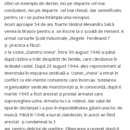
oferi un exemplu de destin, nici pe departe cel mai
concludent, nici pe departe cel mai chinuit, dar semnificativ
pentru ce i se putea întâmpla unui nesupus.
Acum aproape 54 de ani, foarte tânărul Alexandru Salcă
venea la Brașov pentru a se înscrie la o școală de meserii. A
urmat cursurile Școlii Industriale „Regele Ferdinand I”
și practica a fãcut-
o la Uzina „Dumitru Voina”. Între 30 august 1940 și până
după război a trăit despărțit de familie, care rămăsese în
Ardealul cedat. După 23 august 1944, ales reprezentant al
tineretului în mișcarea sindicală a Uzinei „Voina” a intrat în
conflict cu ele-mente comuniste care încercau tutelarea
organizațiilor sindicale muncitorești și, în consecință, după 6
martie 1945 a fost arestat și predat armatei care
supraveghea uzina. Armata nu l-a reținut, dar valul de
epurări declanșat l-a pus în imposibilitatea găsirii unui loc de
muncă. Până în 1948 a lucrat clandestin, în acest an fiind
arestat și condamnat la 3
ani, pentru delictul de uneltire. Eliberarea a revenit după 6