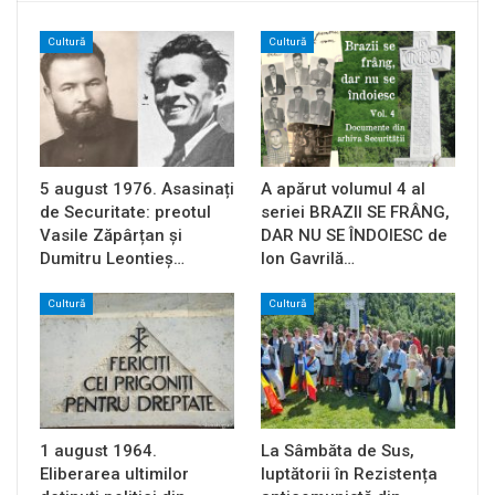
Cultură
Cultură
5 august 1976. Asasinați
A apărut volumul 4 al
de Securitate: preotul
seriei BRAZII SE FRÂNG,
Vasile Zăpârțan și
DAR NU SE ÎNDOIESC de
Dumitru Leontieș…
Ion Gavrilă…
Cultură
Cultură
1 august 1964.
La Sâmbăta de Sus,
Eliberarea ultimilor
luptătorii în Rezistența