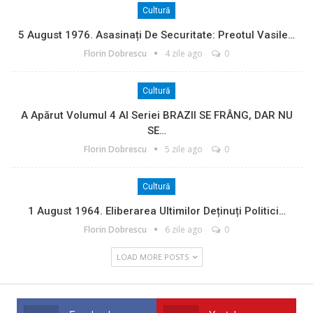
Cultură
5 August 1976. Asasinați De Securitate: Preotul Vasile…
Florin Dobrescu
4 zile ago
0
Cultură
A Apărut Volumul 4 Al Seriei BRAZII SE FRÂNG, DAR NU
SE…
Florin Dobrescu
5 zile ago
0
Cultură
1 August 1964. Eliberarea Ultimilor Deținuți Politici…
Florin Dobrescu
6 zile ago
0
LOAD MORE POSTS