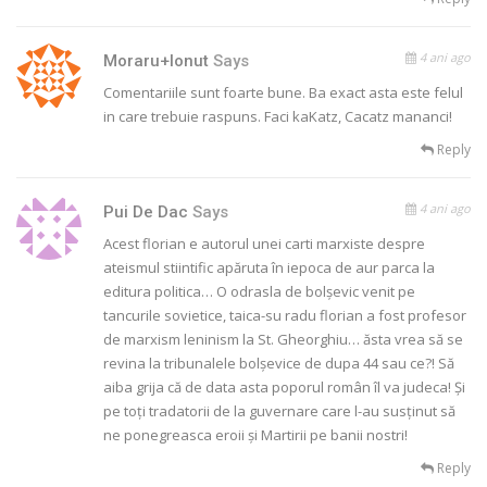
4 ani ago
Moraru+Ionut
Says
Comentariile sunt foarte bune. Ba exact asta este felul
in care trebuie raspuns. Faci kaKatz, Cacatz mananci!
Reply
4 ani ago
Pui De Dac
Says
Acest florian e autorul unei carti marxiste despre
ateismul stiintific apăruta în iepoca de aur parca la
editura politica… O odrasla de bolșevic venit pe
tancurile sovietice, taica-su radu florian a fost profesor
de marxism leninism la St. Gheorghiu… ăsta vrea să se
revina la tribunalele bolșevice de dupa 44 sau ce?! Să
aiba grija că de data asta poporul român îl va judeca! Și
pe toți tradatorii de la guvernare care l-au susținut să
ne ponegreasca eroii și Martirii pe banii nostri!
Reply