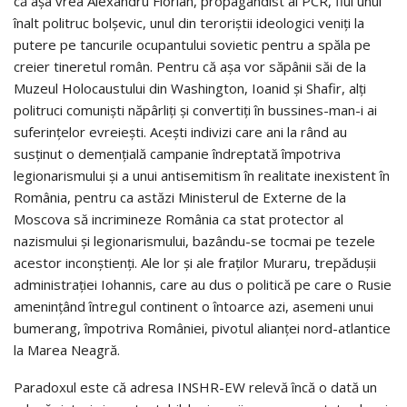
că așa vrea Alexandru Florian, propagandist al PCR, fiul unui
înalt politruc bolșevic, unul din teroriștii ideologici veniți la
putere pe tancurile ocupantului sovietic pentru a spăla pe
creier tineretul român. Pentru că așa vor săpânii săi de la
Muzeul Holocaustului din Washington, Ioanid și Shafir, alți
politruci comuniști năpârliți și convertiți în bussines-man-i ai
suferințelor evreiești. Acești indivizi care ani la rând au
susținut o demențială campanie îndreptată împotriva
legionarismului și a unui antisemitism în realitate inexistent în
România, pentru ca astăzi Ministerul de Externe de la
Moscova să incrimineze România ca stat protector al
nazismului și legionarismului, bazându-se tocmai pe tezele
acestor inconștienți. Ale lor și ale fraților Muraru, trepădușii
administrației Iohannis, care au dus o politică pe care o Rusie
amenințând întregul continent o întoarce azi, asemeni unui
bumerang, împotriva României, pivotul alianței nord-atlantice
la Marea Neagră.
Paradoxul este că adresa INSHR-EW relevă încă o dată un