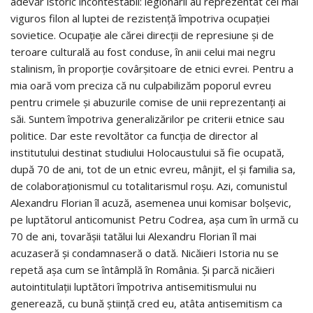
adevăr istoric incontestabil: legionarii au reprezentat cel mai
viguros filon al luptei de rezistență împotriva ocupației
sovietice. Ocupație ale cărei direcții de represiune și de
teroare culturală au fost conduse, în anii celui mai negru
stalinism, în proporție covârșitoare de etnici evrei. Pentru a
mia oară vom preciza că nu culpabilizăm poporul evreu
pentru crimele și abuzurile comise de unii reprezentanți ai
săi. Suntem împotriva generalizărilor pe criterii etnice sau
politice. Dar este revoltător ca funcția de director al
institutului destinat studiului Holocaustului să fie ocupată,
după 70 de ani, tot de un etnic evreu, mânjit, el și familia sa,
de colaboraționismul cu totalitarismul roșu. Azi, comunistul
Alexandru Florian îl acuză, asemenea unui komisar bolșevic,
pe luptătorul anticomunist Petru Codrea, așa cum în urmă cu
70 de ani, tovarășii tatălui lui Alexandru Florian îl mai
acuzaseră și condamnaseră o dată. Nicăieri Istoria nu se
repetă așa cum se întâmplă în România. Și parcă nicăieri
autointitulații luptători împotriva antisemitismului nu
generează, cu bună știință cred eu, atâta antisemitism ca