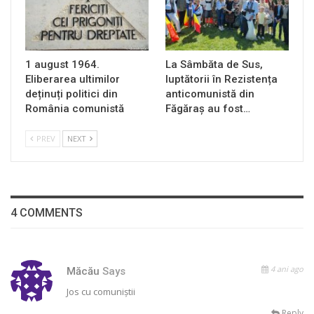
1 august 1964.
La Sâmbăta de Sus,
Eliberarea ultimilor
luptătorii în Rezistența
deținuți politici din
anticomunistă din
România comunistă
Făgăraș au fost…
PREV
NEXT
4 COMMENTS
4 ani ago
Măcău
Says
Jos cu comuniștii
Reply