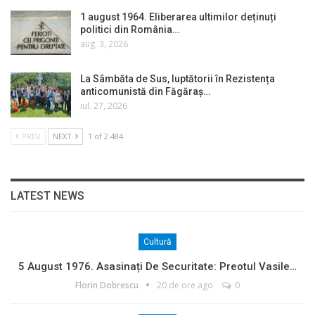
1 august 1964. Eliberarea ultimilor deținuți
politici din România…
aug. 3, 2026
La Sâmbăta de Sus, luptătorii în Rezistența
anticomunistă din Făgăraș…
iul. 27, 2026
PREV
NEXT
1 of 2.484
LATEST NEWS
Cultură
5 August 1976. Asasinați De Securitate: Preotul Vasile…
Florin Dobrescu
20 de ore ago
0