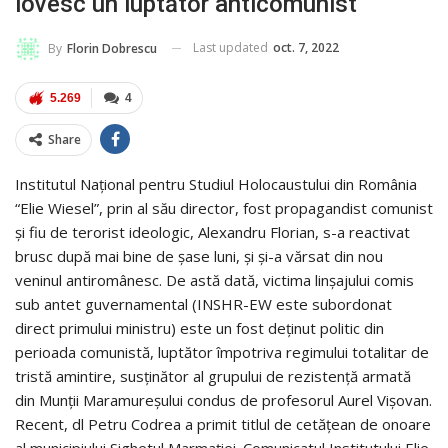
lovesc un luptător anticomunist
Last updated
oct. 7, 2022
By
Florin Dobrescu
5.269
4
Share
Institutul Național pentru Studiul Holocaustului din România
“Elie Wiesel”, prin al său director, fost propagandist comunist
și fiu de terorist ideologic, Alexandru Florian, s-a reactivat
brusc după mai bine de șase luni, și și-a vărsat din nou
veninul antiromânesc. De astă dată, victima linșajului comis
sub antet guvernamental (INSHR-EW este subordonat
direct primului ministru) este un fost deținut politic din
perioada comunistă, luptător împotriva regimului totalitar de
tristă amintire, susținător al grupului de rezistență armată
din Munții Maramureșului condus de profesorul Aurel Vișovan.
Recent, dl Petru Codrea a primit titlul de cetățean de onoare
al municipiului Sighetul Marmației. Comunicatul Institutului Elie