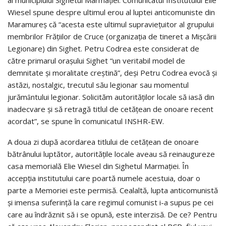
Wiesel spune despre ultimul erou al luptei anticomuniste din
Maramureș că “acesta este ultimul supraviețuitor al grupului
membrilor Frățiilor de Cruce (organizația de tineret a Mișcării
Legionare) din Sighet. Petru Codrea este considerat de
către primarul orașului Sighet “un veritabil model de
demnitate și moralitate creștină”, deși Petru Codrea evocă și
astăzi, nostalgic, trecutul său legionar sau momentul
jurămȃntului legionar. Solicităm autorităților locale să iasă din
inadecvare și să retragă titlul de cetățean de onoare recent
acordat”, se spune în comunicatul INSHR-EW.
A doua zi după acordarea titlului de cetățean de onoare
bătrânului luptător, autoritățile locale aveau să reinaugureze
casa memorială Elie Wiesel din Sighetul Marmației. În
accepția institutului care poartă numele acestuia, doar o
parte a Memoriei este permisă. Cealaltă, lupta anticomunistă
și imensa suferință la care regimul comunist i-a supus pe cei
care au îndrăznit să i se opună, este interzisă. De ce? Pentru