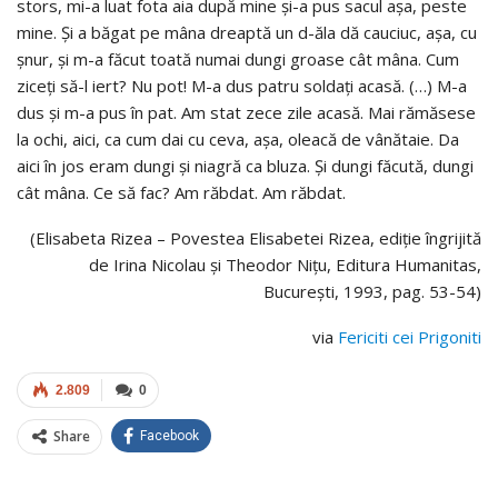
stors, mi-a luat fota aia după mine şi-a pus sacul aşa, peste
mine. Şi a băgat pe mâna dreaptă un d-ăla dă cauciuc, aşa, cu
şnur, şi m-a făcut toată numai dungi groase cât mâna. Cum
ziceți să-l iert? Nu pot! M-a dus patru soldați acasă. (…) M-a
dus și m-a pus în pat. Am stat zece zile acasă. Mai rămăsese
la ochi, aici, ca cum dai cu ceva, așa, oleacă de vânătaie. Da
aici în jos eram dungi și niagră ca bluza. Și dungi făcută, dungi
cât mâna. Ce să fac? Am răbdat. Am răbdat.
(Elisabeta Rizea – Povestea Elisabetei Rizea, ediție îngrijită
de Irina Nicolau și Theodor Nițu, Editura Humanitas,
București, 1993, pag. 53-54)
via
Fericiti cei Prigoniti
2.809
0
Share
Facebook