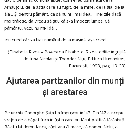
Arnăuţoiu, de la ăştia care au fugit, de la mine, de la ăla, de la
ăla… Şi pentru pământ, ca să nu ni-l mai dea… Trei zile dacă
mai trăiesc, da vreau să ştiu că s-a limpezit lumea. Că
pământu, vezi, nu mi-l dă…
Ieu cried că v-a luat numărul de la maşină, aşa cried.
(Elisabeta Rizea – Povestea Elisabetei Rizea, ediție îngrijită
de Irina Nicolau și Theodor Nițu, Editura Humanitas,
București, 1993, pag. 19-23)
Ajutarea partizanilor din munți
și arestarea
Pe unchiu Gheorghe Şuţa l-a împuşcat în ’47. Din ’47 a-nceput
vrajba de a băgat frica în ăştia care au făcut politică ţărănistă.
Băiatu lui domn Iancu, căpitanu ăl mare, că domnu Neluţ a