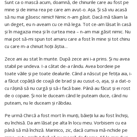
Sunt ca o mască acum, doamnă, de chinurile care au fost pe
mine şi de inima rea pe care am avut-o. Aşa. Şi să viu acasă
să nu mai găsesc nimic!! Nimic n-am găsit. Dacă mă tăiam la
un deget, eu n-aveam cu ce mă lega. Tot ce-am lăsat în casă
şi în magazia mea şi în curtea mea – n-am mai găsit nimic. Nu
mai pot să-mi spun tot amaru care a fost în mine şi tot chinu
cu care m-a chinuit hoţii ăştia…
Zece ani au stat în munte. După zece ani i-a prins. Şi nu avea
stabil pe undeva. I-a cătat de-a rându. Avea bordeie pe
toate văile şi pe toate dealurile. Când a născut pe fetiţa aia, i-
a făcut copăiţă de coajă de brad şi au cusut-o, aşa, şi a dat-o
cu răşină să nu curgă şi să-i facă baie. Până au făcut şi ei rost
de o copaie. Şi noi le duceam când le puteam duce, când nu
puteam, nu le duceam şi răbdau.
Pe urmă Chircă a fost mort în munţi, băieţii lui au fost închişi,
eu închisă. Da am lăsat pe alta în locu meu. Vorbisem cu ea
până să mă închiză. Marinico, zic, dacă cumva mă-nchide pe