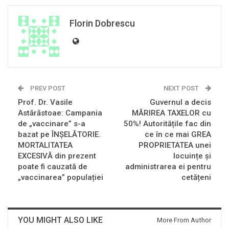
Florin Dobrescu
PREV POST
NEXT POST
Prof. Dr. Vasile
Guvernul a decis
Astărăstoae: Campania
MĂRIREA TAXELOR cu
de „vaccinare” s-a
50%! Autoritățile fac din
bazat pe ÎNȘELĂTORIE.
ce în ce mai GREA
MORTALITATEA
PROPRIETATEA unei
EXCESIVĂ din prezent
locuințe și
poate fi cauzată de
administrarea ei pentru
„vaccinarea” populației
cetățeni
YOU MIGHT ALSO LIKE
More From Author