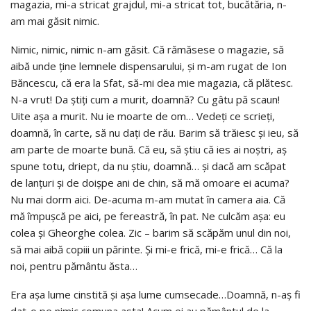
magazia, mi-a stricat grajdul, mi-a stricat tot, bucătăria, n-
am mai găsit nimic.
Nimic, nimic, nimic n-am găsit. Că rămăsese o magazie, să
aibă unde ţine lemnele dispensarului, şi m-am rugat de Ion
Băncescu, că era la Sfat, să-mi dea mie magazia, că plătesc.
N-a vrut! Da ştiţi cum a murit, doamnă? Cu gâtu pă scaun!
Uite aşa a murit. Nu ie moarte de om… Vedeţi ce scrieţi,
doamnă, în carte, să nu daţi de rău. Barim să trăiesc şi ieu, să
am parte de moarte bună. Că eu, să ştiu că ies ai noştri, aş
spune totu, driept, da nu ştiu, doamnă… şi dacă am scăpat
de lanţuri şi de doişpe ani de chin, să mă omoare ei acuma?
Nu mai dorm aici. De-acuma m-am mutat în camera aia. Că
mă împuşcă pe aici, pe fereastră, în pat. Ne culcăm aşa: eu
colea şi Gheorghe colea. Zic – barim să scăpăm unul din noi,
să mai aibă copiii un părinte. Şi mi-e frică, mi-e frică… Că la
noi, pentru pământu ăsta…
Era aşa lume cinstită şi aşa lume cumsecade…Doamnă, n-aş fi
dat-o pe nimic comuna asta! Acum ei au pământul de la