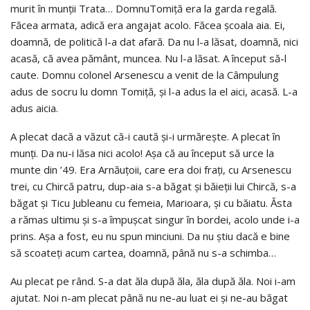
murit în munţii Trata… DomnuTomiţă era la garda regală.
Făcea armata, adică era angajat acolo. Făcea şcoala aia. Ei,
doamnă, de politică l-a dat afară. Da nu l-a lăsat, doamnă, nici
acasă, că avea pământ, muncea. Nu l-a lăsat. A început să-l
caute. Domnu colonel Arsenescu a venit de la Câmpulung
adus de socru lu domn Tomiţă, şi l-a adus la el aici, acasă. L-a
adus aicia.
A plecat dacă a văzut că-i caută şi-i urmăreşte. A plecat în
munţi. Da nu-i lăsa nici acolo! Aşa că au început să urce la
munte din ’49. Era Arnăuţoii, care era doi fraţi, cu Arsenescu
trei, cu Chircă patru, dup-aia s-a băgat şi băieţii lui Chircă, s-a
băgat şi Ticu Jubleanu cu femeia, Marioara, şi cu băiatu. Ăsta
a rămas ultimu şi s-a împuşcat singur în bordei, acolo unde i-a
prins. Aşa a fost, eu nu spun minciuni. Da nu ştiu dacă e bine
să scoateţi acum cartea, doamnă, până nu s-a schimba…
Au plecat pe rând. S-a dat ăla după ăla, ăla după ăla. Noi i-am
ajutat. Noi n-am plecat până nu ne-au luat ei şi ne-au băgat