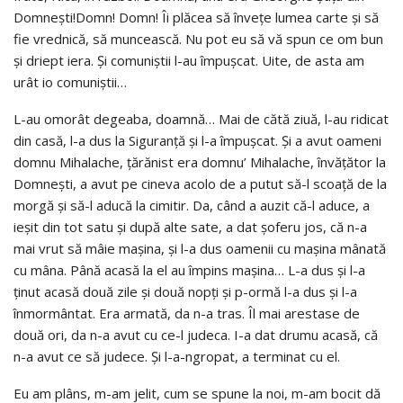
Domneşti!Domn! Domn! Îi plăcea să înveţe lumea carte şi să
fie vrednică, să muncească. Nu pot eu să vă spun ce om bun
şi driept iera. Şi comuniştii l-au împuşcat. Uite, de asta am
urât io comuniştii…
L-au omorât degeaba, doamnă… Mai de cătă ziuă, l-au ridicat
din casă, l-a dus la Siguranţă şi l-a împuşcat. Şi a avut oameni
domnu Mihalache, ţărănist era domnu’ Mihalache, învăţător la
Domneşti, a avut pe cineva acolo de a putut să-l scoaţă de la
morgă şi să-l aducă la cimitir. Da, când a auzit că-l aduce, a
ieşit din tot satu şi după alte sate, a dat şoferu jos, că n-a
mai vrut să mâie maşina, şi l-a dus oamenii cu maşina mânată
cu mâna. Până acasă la el au împins maşina… L-a dus şi l-a
ţinut acasă două zile şi două nopţi şi p-ormă l-a dus şi l-a
înmormântat. Era armată, da n-a tras. Îl mai arestase de
două ori, da n-a avut cu ce-l judeca. I-a dat drumu acasă, că
n-a avut ce să judece. Şi l-a-ngropat, a terminat cu el.
Eu am plâns, m-am jelit, cum se spune la noi, m-am bocit dă