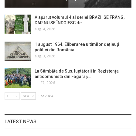
A apărut volumul 4 al seriei BRAZII SE FRÂNG,
DAR NU SE ÎNDOIESC de…
aug. 4, 2026
1 august 1964. Eliberarea ultimilor deținuți
politici din România…
aug. 3, 2026
La Sâmbăta de Sus, luptătorii în Rezistența
anticomunistă din Făgăraș…
iul. 27, 2026
PREV
NEXT
1 of 2.484
LATEST NEWS