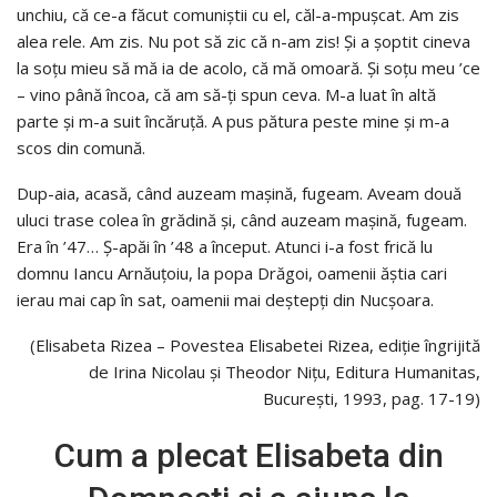
unchiu, că ce-a făcut comuniştii cu el, căl-a-mpuşcat. Am zis
alea rele. Am zis. Nu pot să zic că n-am zis! Şi a şoptit cineva
la soţu mieu să mă ia de acolo, că mă omoară. Şi soţu meu ’ce
– vino până încoa, că am să-ţi spun ceva. M-a luat în altă
parte şi m-a suit încăruţă. A pus pătura peste mine şi m-a
scos din comună.
Dup-aia, acasă, când auzeam maşină, fugeam. Aveam două
uluci trase colea în grădină şi, când auzeam maşină, fugeam.
Era în ’47… Ş-apăi în ’48 a început. Atunci i-a fost frică lu
domnu Iancu Arnăuţoiu, la popa Drăgoi, oamenii ăştia cari
ierau mai cap în sat, oamenii mai deştepţi din Nucşoara.
(Elisabeta Rizea – Povestea Elisabetei Rizea, ediție îngrijită
de Irina Nicolau și Theodor Nițu, Editura Humanitas,
București, 1993, pag. 17-19)
Cum a plecat Elisabeta din