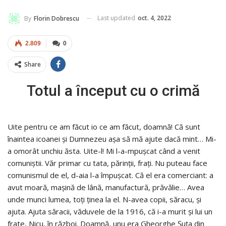
Last updated
oct. 4, 2022
By
Florin Dobrescu
2.809
0
Share
Totul a început cu o crimă
Uite pentru ce am făcut io ce am făcut, doamnă! Că sunt
înaintea icoanei şi Dumnezeu aşa să mă ajute dacă mint… Mi-
a omorât unchiu ăsta. Uite-l! Mi l-a-mpuşcat când a venit
comuniştii. Văr primar cu tata, părinţii, fraţi. Nu puteau face
comunismul de el, d-aia l-a împuşcat. Că el era comerciant: a
avut moară, maşină de lână, manufactură, prăvălie… Avea
unde munci lumea, toţi ţinea la el. N-avea copii, săracu, şi
ajuta. Ajuta săracii, văduvele de la 1916, că i-a murit şi lui un
frate, Nicu, în război. Doamnă, unu era Gheorghe Şuţa din