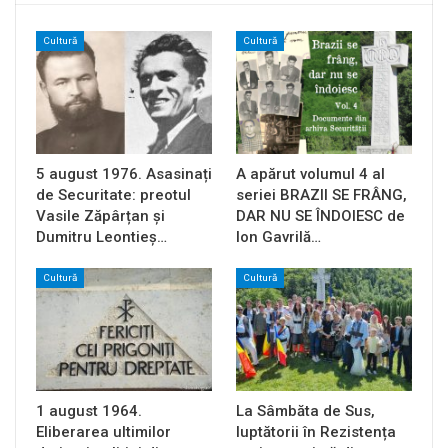
Cultură
Cultură
5 august 1976. Asasinați
A apărut volumul 4 al
de Securitate: preotul
seriei BRAZII SE FRÂNG,
Vasile Zăpârțan și
DAR NU SE ÎNDOIESC de
Dumitru Leontieș…
Ion Gavrilă…
Cultură
Cultură
1 august 1964.
La Sâmbăta de Sus,
Eliberarea ultimilor
luptătorii în Rezistența