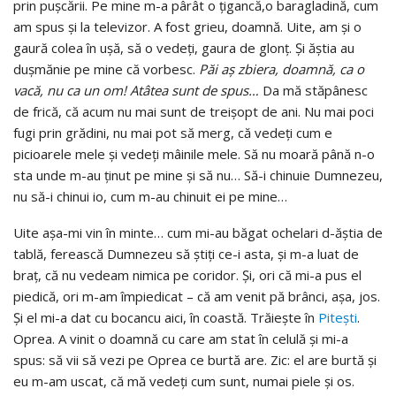
prin puşcării. Pe mine m-a pârât o ţigancă,o baragladină, cum
am spus şi la televizor. A fost grieu, doamnă. Uite, am şi o
gaură colea în uşă, să o vedeţi, gaura de glonţ. Şi ăştia au
duşmănie pe mine că vorbesc.
Păi aş zbiera, doamnă, ca o
vacă, nu ca un om! Atâtea sunt de spus…
Da mă stăpânesc
de frică, că acum nu mai sunt de treişopt de ani. Nu mai poci
fugi prin grădini, nu mai pot să merg, că vedeţi cum e
picioarele mele şi vedeţi mâinile mele. Să nu moară până n-o
sta unde m-au ţinut pe mine şi să nu… Să-i chinuie Dumnezeu,
nu să-i chinui io, cum m-au chinuit ei pe mine…
Uite aşa-mi vin în minte… cum mi-au băgat ochelari d-ăştia de
tablă, ferească Dumnezeu să ştiţi ce-i asta, şi m-a luat de
braţ, că nu vedeam nimica pe coridor. Şi, ori că mi-a pus el
piedică, ori m-am împiedicat – că am venit pă brânci, aşa, jos.
Şi el mi-a dat cu bocancu aici, în coastă. Trăieşte în
Piteşti
.
Oprea. A vinit o doamnă cu care am stat în celulă şi mi-a
spus: să vii să vezi pe Oprea ce burtă are. Zic: el are burtă şi
eu m-am uscat, că mă vedeţi cum sunt, numai piele şi os.