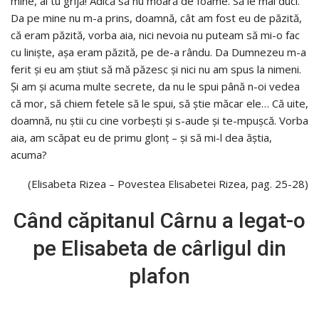
mine, ai tu grijă! Adică să nu moară de foame. Să le mai duci.
Da pe mine nu m-a prins, doamnă, cât am fost eu de păzită,
că eram păzită, vorba aia, nici nevoia nu puteam să mi-o fac
cu linişte, aşa eram păzită, pe de-a rându. Da Dumnezeu m-a
ferit şi eu am ştiut să mă păzesc şi nici nu am spus la nimeni.
Şi am şi acuma multe secrete, da nu le spui până n-oi vedea
că mor, să chiem fetele să le spui, să ştie măcar ele… Că uite,
doamnă, nu ştii cu cine vorbeşti şi s-aude şi te-mpuşcă. Vorba
aia, am scăpat eu de primu glonţ – şi să mi-l dea ăştia,
acuma?
(Elisabeta Rizea – Povestea Elisabetei Rizea, pag. 25-28)
Când căpitanul Cârnu a legat-o
pe Elisabeta de cârligul din
plafon