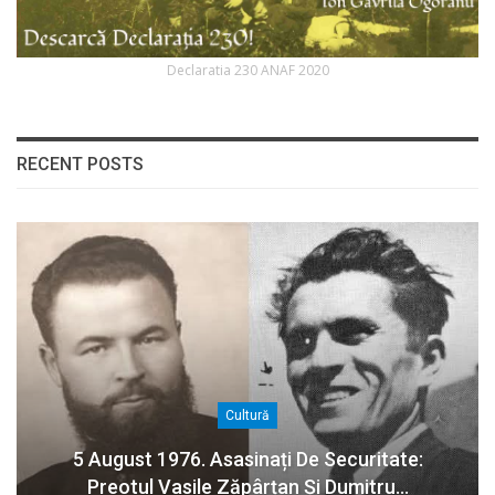
Declaratia 230 ANAF 2020
RECENT POSTS
Cultură
5 August 1976. Asasinați De Securitate:
Preotul Vasile Zăpârțan Și Dumitru…