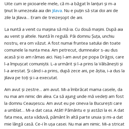
Uite cum ie picioarele mele, că m-a băgat în lanţuri şi m-a
ţinut în umezeala aia din
Jilava
. Nu e puţin să stai doi ani de
zile la Jilava… Eram de treizeşopt de ani.
La nuntă a venit cu maşina să mă ia. Cu două maşini. După aia
au venit şi altele. Nuntă în regulă. Păi domnu Şuţa, unchiu
nostru, era om văzut. A fost numai fruntea satului din toate
comunele la nunta mea. Am petrecut, dumnealor s-au dus
acasă şi io am rămas aici. Naş l-am avut pe popa Drăgoi, care
l-a împuşcat comuniştii. L-a urmărit şi l-a prins la Vâlsăneşti şi
l-a arestat. Şi când i-a prins, după zece ani, pe ăştia, i-a dus la
Jilava pe toţi şi i-a executat.
Am avut şi zestre… am avut. Mi-a îmbrăcat mama casele, da
nu mai am nimic din alea. Ca să ajung unde mă vedeţi am fost
la domnu Ceauşescu. Am avut eu pe cineva la Bucureşti care
a umblat… Mi-a dat casa. Atât! Pământu e şi astăzi la ei. A dat
fata mea, asta văduvă, pământ în altă parte unuia şi mi-a dat
mie lângă casă. Ce-i în uşa casei. Nu mai am nimic. Mi-a stricat