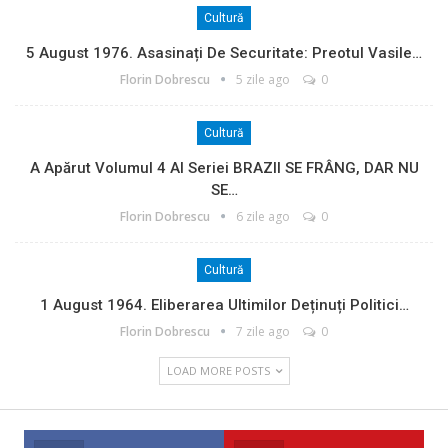
Cultură
5 August 1976. Asasinați De Securitate: Preotul Vasile…
Florin Dobrescu
5 zile ago
0
Cultură
A Apărut Volumul 4 Al Seriei BRAZII SE FRÂNG, DAR NU
SE…
Florin Dobrescu
6 zile ago
0
Cultură
1 August 1964. Eliberarea Ultimilor Deținuți Politici…
Florin Dobrescu
7 zile ago
0
LOAD MORE POSTS