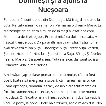
Domneşti şi a ajuns la
Nucşoara
Eu, doamnă, sunt de loc din Domneşti. Mă trag din neamu lu
Şuţa. Pe tata mieu îl chiema Ion. Pe mama o chiema Maria. La
treizeşopt de ani tata a murit de inimăşi a lăsat opt copii.
Mama era de treizeşase. Era mai mică cu doi ani ca tata. A
născut treişpe copii. Da pă ăilalţi morţi nu-i ştiu, îi ştiu numai
p-ăi de-a trăit: Ion Şuţa, Gheorghe Şuţa, Petre Şuţa, vedeţi,
Şuţa ne zice nouă, Nicu laie Şuţa şi Luca Şuţa. Băieţii. Şi fetele:
Ileana, Maria şi Elisabeta, ieu, Tuţa îmi zice, dar sunt scrisă
Elisabeta. Aşa ie mai serios…
Am învăţat şapte clase primare, nu mai multe, că n-a fost
posibilitatea să merg eu la şcoală, că n-avea mama cu ce.
Eram opt copii, doamnă, săraci, da ne-a crescut mama cu
frica lui Dumnezeu, cu cinste, şi n-am supărat-o pe mama
niciodată. Ori încotro m-a trimes, acolo m-am dus. La vaci, la
vaci. La porci, la porci. Unde m-a trimes, acolo m-am dus. Ne-