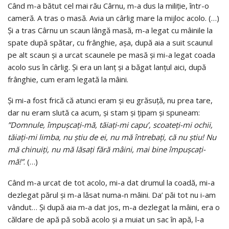
Când m-a bătut cel mai rău Cârnu, m-a dus la miliţie, într-o
cameră. A tras o masă. Avia un cârlig mare la mijloc acolo. (…)
Și a tras Cârnu un scaun lângă masă, m-a legat cu mâinile la
spate după spătar, cu frânghie, aşa, după aia a suit scaunul
pe alt scaun şi a urcat scaunele pe masă şi mi-a legat coada
acolo sus în cârlig. Şi era un lanţ şi a băgat lanțul aici, după
frânghie, cum eram legată la mâini.
Şi mi-a fost frică că atunci eram și eu grăsuță, nu prea tare,
dar nu eram slută ca acum, și stam şi ţipam şi spuneam:
”Domnule, împuşcaţi-mă, tăiaţi-mi capu’, scoateţi-mi ochii,
tăiaţi-mi limba, nu ştiu de ei, nu mă întrebaţi, că nu ştiu! Nu
mă chinuiți, nu mă lăsați fără mâini, mai bine împușcați-
mă!”
. (…)
Când m-a urcat de tot acolo, mi-a dat drumul la coadă, mi-a
dezlegat părul şi m-a lăsat numa-n mâini. Da’ păi tot nu i-am
vândut… Şi după aia m-a dat jos, m-a dezlegat la mâini, era o
căldare de apă pă sobă acolo şi a muiat un sac în apă, l-a