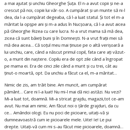
a mai ajutat şi unchiu Gheorghe Şuţa. El n-a avut copii şi ne-a
crescut pă noi, copiii lui văr-so. A cumpărat şi un munte să ni-l
dea, da l-a cumpărat degeaba, că l-a luat statul. Şi tot el m-a
măritat la opşpe ani şi m-a adus în Nucşoara, că l-a avut aicea
pă Gheorghe Rizea cu care lucra. N-a vrut mama să mă dea,
zicea că sunt băieţi buni şi în Domneşti. N-a vrut fraţii mei să
mă dea aicea… Că soţul meu mai ţinuse pe o altă verişoară a
lui unchiu, care, când a născut primul copil, fata care aţi văzut-
o, a murit din naştere. Copilu era de opt zile când a îngropat
pe mama ei. Era de cinci zile când a murit şi cu trei, cât au
ţinut-o moartă, opt. Da unchiu a făcut ca el, m-a măritat…
Nimic de zis, am trăit bine. Am muncit, am cumpărat
pământ… Care ni l-a luat! Nu mi-l mai dă nici astăzi. Nu vezi?
Mi-a luat tot, doamnă. Mi-a stricat grajdu, magazii,tot ce-am
avut. Nu mai am nimic. Am făcut noi o ţârde grajduri, da cu
ce… Amândoi ologi. Eu nu poci de picioare, uitaţi-vă şi
dumneavoastră cum ie picioarele mele. Uite! Ie! Le pui
drepte. Uitaţi-vă cum mi s-au făcut mie picioarele, doamnă…