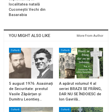
localitatea natală
Cuconeștii Vechi din
Basarabia
YOU MIGHT ALSO LIKE
More From Author
Cultură
Cultură
5 august 1976. Asasinați
A apărut volumul 4 al
de Securitate: preotul
seriei BRAZII SE FRÂNG,
Vasile Zăpârțan și
DAR NU SE ÎNDOIESC de
Dumitru Leontieș…
Ion Gavrilă…
Cultură
Cultură