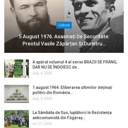
Cultură
5 August 1976. Asasinați De Securitate:
Preotul Vasile Zăpârțan Și Dumitru…
A apărut volumul 4 al seriei BRAZII SE FRÂNG,
DAR NU SE ÎNDOIESC de…
aug. 4, 2026
1 august 1964. Eliberarea ultimilor deținuți
politici din România…
aug. 3, 2026
La Sâmbăta de Sus, luptătorii în Rezistența
anticomunistă din Făgăraș…
iul. 27, 2026