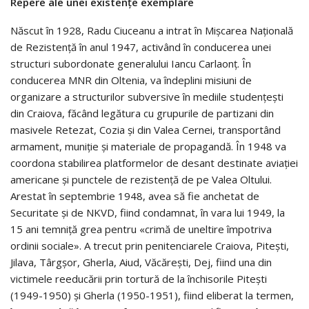
Repere ale unei existențe exemplare
Născut în 1928, Radu Ciuceanu a intrat în Mișcarea Națională
de Rezistență în anul 1947, activând în conducerea unei
structuri subordonate generalului Iancu Carlaonț. În
conducerea MNR din Oltenia, va îndeplini misiuni de
organizare a structurilor subversive în mediile studențești
din Craiova, făcând legătura cu grupurile de partizani din
masivele Retezat, Cozia și din Valea Cernei, transportând
armament, muniție și materiale de propagandă. În 1948 va
coordona stabilirea platformelor de desant destinate aviației
americane și punctele de rezistență de pe Valea Oltului.
Arestat în septembrie 1948, avea să fie anchetat de
Securitate și de NKVD, fiind condamnat, în vara lui 1949, la
15 ani temniță grea pentru «crimă de uneltire împotriva
ordinii sociale». A trecut prin penitenciarele Craiova, Pitești,
Jilava, Târgșor, Gherla, Aiud, Văcărești, Dej, fiind una din
victimele reeducării prin tortură de la închisorile Pitești
(1949-1950) și Gherla (1950-1951), fiind eliberat la termen,