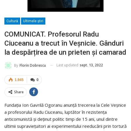
Cultură
Ultimele ştiri
COMUNICAT. Profesorul Radu
Ciuceanu a trecut în Veșnicie. Gânduri
la despărțirea de un prieten și camarad
Last updated
sept. 13, 2022
By
Florin Dobrescu
1.945
0
Share
Fundația Ion Gavrilă Ogoranu anunță trecerea la Cele Veșnice
a profesorului Radu Ciuceanu, luptător în rezistența
anticomunistă și deținut politic timp de 15 ani, unul dintre
ultimii supraviețuitori ai experimentului reeducării prin tortură