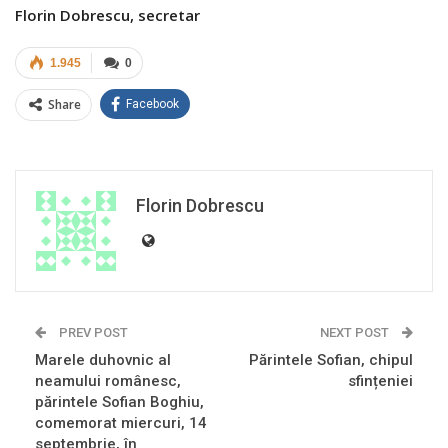
Florin Dobrescu, secretar
1.945
0
Share
Facebook
Florin Dobrescu
PREV POST
NEXT POST
Marele duhovnic al
Părintele Sofian, chipul
neamului românesc,
sfințeniei
părintele Sofian Boghiu,
comemorat miercuri, 14
septembrie, în