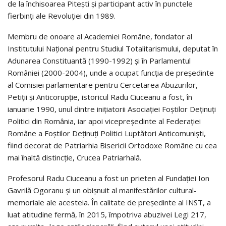
de la închisoarea Pitești și participant activ în punctele
fierbinți ale Revoluției din 1989.
Membru de onoare al Academiei Române, fondator al
Institutului Național pentru Studiul Totalitarismului, deputat în
Adunarea Constituantă (1990-1992) și în Parlamentul
României (2000-2004), unde a ocupat funcția de președinte
al Comisiei parlamentare pentru Cercetarea Abuzurilor,
Petiții și Anticorupție, istoricul Radu Ciuceanu a fost, în
ianuarie 1990, unul dintre inițiatorii Asociației Foștilor Deținuți
Politici din România, iar apoi vicepreședinte al Federației
Române a Foștilor Deținuți Politici Luptători Anticomuniști,
fiind decorat de Patriarhia Bisericii Ortodoxe Române cu cea
mai înaltă distincție, Crucea Patriarhală.
Profesorul Radu Ciuceanu a fost un prieten al Fundației Ion
Gavrilă Ogoranu și un obișnuit al manifestărilor cultural-
memoriale ale acesteia. În calitate de președinte al INST, a
luat atitudine fermă, în 2015, împotriva abuzivei Legi 217,