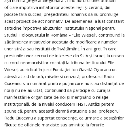
așa numita „lege antilegionară”, fiind autorul unei atitudini
oficiale împotriva inițiatorilor acestei legi și cerând, din
păcate fără succes, președintelui Iohannis să nu promulge
acest proiect de act normativ. De asemenea, a luat constant
atitudine împotriva abuzurilor Institutului Național pentru
Studiul Holocaustului în România – “Elie Wiesel”, contribuind la
zădărnicirea inițiativelor acestuia de modificare a numelor
unor străzi sau instituții de învățământ. În anii grei, în care
presiunile unor cercuri de interese din SUA și Israel, la unison
cu corul neomarxiștilor cocoțați la tribuna Institutului Elie
Wiesel, au ridicat în jurul Fundației Ion Gavrilă Ogoranu un
adevărat zid de ură, mișelie și cenzură, profesorul Radu
Ciuceanu s-a numărat printre puținii care nu s-au distanțat de
noi și nu ne-au uitat, continuând să participe cu curaj la
manifestările organizate de noi și menținând o relație
instituțională, de la nivelul conducerii INST. Astăzi putem
spune că, pentru această demnă atitudine a sa, profesorul
Radu Ciuceanu a suportat consecințe, ca urmare a sesizărilor
făcute de oficinele marxiste sus amintite la forurile