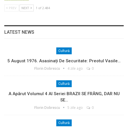
PREV
NEXT
1 of 2.484
LATEST NEWS
Cultură
5 August 1976. Asasinați De Securitate: Preotul Vasile…
Florin Dobrescu
4 zile ago
0
Cultură
A Apărut Volumul 4 Al Seriei BRAZII SE FRÂNG, DAR NU
SE…
Florin Dobrescu
5 zile ago
0
Cultură