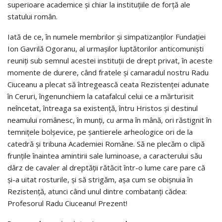
superioare academice și chiar la instituțiile de forță ale
statului român.
Iată de ce, în numele membrilor și simpatizanților Fundației
Ion Gavrilă Ogoranu, al urmașilor luptătorilor anticomuniști
reuniți sub semnul acestei instituții de drept privat, în aceste
momente de durere, când fratele și camaradul nostru Radu
Ciuceanu a plecat să întregească ceata Rezistenței adunate
în Ceruri, îngenunchiem la catafalcul celui ce a mărturisit
neîncetat, întreaga sa existență, întru Hristos și destinul
neamului românesc, în munți, cu arma în mână, ori răstignit în
temnițele bolșevice, pe șantierele arheologice ori de la
catedră și tribuna Academiei Române. Să ne plecăm o clipă
frunțile înaintea amintirii sale luminoase, a caracterului său
dârz de cavaler al dreptății rătăcit într-o lume care pare că
și-a uitat rosturile, și să strigăm, așa cum se obișnuia în
Rezistență, atunci când unul dintre combatanți cădea:
Profesorul Radu Ciuceanu! Prezent!