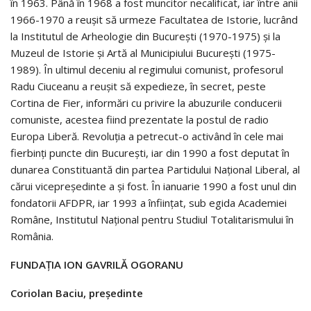
în 1963. Până în 1968 a fost muncitor necalificat, iar între anii
1966-1970 a reușit să urmeze Facultatea de Istorie, lucrând
la Institutul de Arheologie din București (1970-1975) și la
Muzeul de Istorie și Artă al Municipiului București (1975-
1989). În ultimul deceniu al regimului comunist, profesorul
Radu Ciuceanu a reușit să expedieze, în secret, peste
Cortina de Fier, informări cu privire la abuzurile conducerii
comuniste, acestea fiind prezentate la postul de radio
Europa Liberă. Revoluția a petrecut-o activând în cele mai
fierbinți puncte din București, iar din 1990 a fost deputat în
dunarea Constituantă din partea Partidului Național Liberal, al
cărui vicepreședinte a și fost. În ianuarie 1990 a fost unul din
fondatorii AFDPR, iar 1993 a înființat, sub egida Academiei
Române, Institutul Național pentru Studiul Totalitarismului în
România.
FUNDAȚIA ION GAVRILĂ OGORANU
Coriolan Baciu, președinte