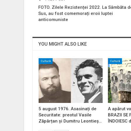
FOTO. Zilele Rezistenței 2022. La Sâmbăta d
Sus, au fost comemorați eroii luptei
anticomuniste
YOU MIGHT ALSO LIKE
Cultură
Cultură
5 august 1976. Asasinați de
A apărut vo
Securitate: preotul Vasile
BRAZII SE
Zăpârțan și Dumitru Leontieș…
ÎNDOIESC d