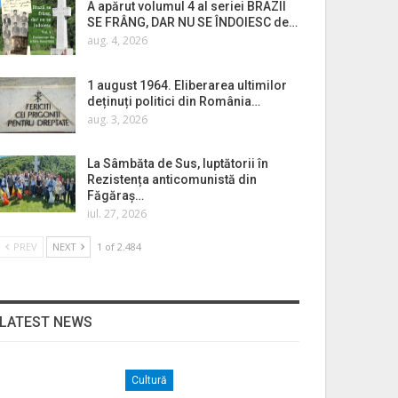
A apărut volumul 4 al seriei BRAZII
SE FRÂNG, DAR NU SE ÎNDOIESC de…
aug. 4, 2026
1 august 1964. Eliberarea ultimilor
deținuți politici din România…
aug. 3, 2026
La Sâmbăta de Sus, luptătorii în
Rezistența anticomunistă din
Făgăraș…
iul. 27, 2026
PREV
NEXT
1 of 2.484
LATEST NEWS
Cultură