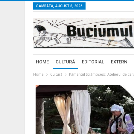
SÂMBĂTĂ, AUGUST 8, 2026
HOME
CULTURĂ
EDITORIAL
EXTERN
Home
Cultură
Pământul Strămoșesc: Atelierul de cer