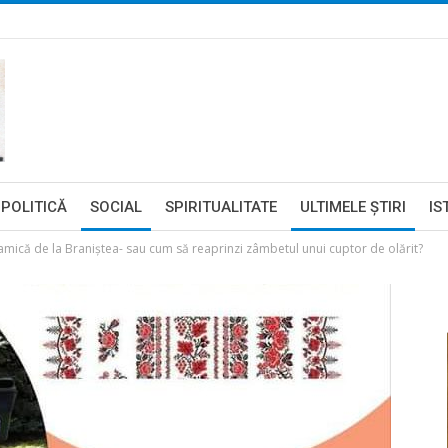
POLITICĂ
SOCIAL
SPIRITUALITATE
ULTIMELE ŞTIRI
IS
amică de la Braniştea- sau cum să reaprinzi zâmbetul unui cuptor de olărit?