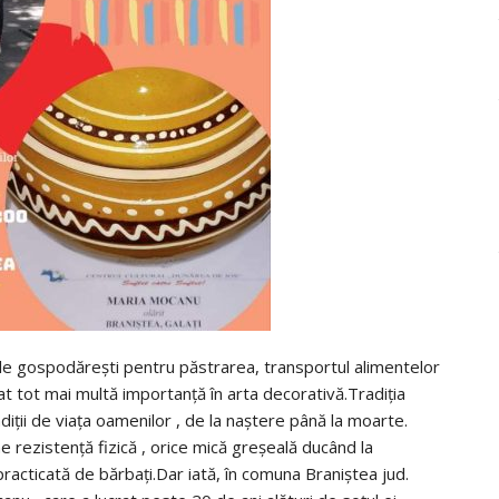
ctele gospodăreşti pentru păstrarea, transportul alimentelor
at tot mai multă importanţă în arta decorativă.Tradiţia
radiţii de viaţa oamenilor , de la naştere până la moarte.
 rezistenţă fizică , orice mică greşeală ducând la
racticată de bărbaţi.Dar iată, în comuna Braniştea jud.