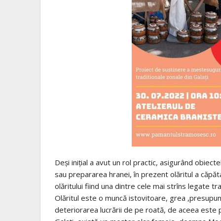
Deşi iniţial a avut un rol practic, asigurând obie
sau prepararea hranei, în prezent olăritul a căpăt
olăritului fiind una dintre cele mai strîns legate t
Olăritul este o muncă istovitoare, grea ,presupune
deteriorarea lucrării de pe roată, de aceea este p