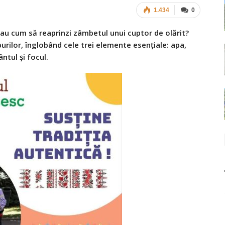
1.434
0
sau cum să reaprinzi zâmbetul unui cuptor de olărit?
urilor, înglobând cele trei elemente esenţiale: apa,
ntul şi focul.