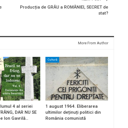
e
Producția de GRÂU a ROMÂNIEI, SECRET de
stat?
More From Author
Cultură
lumul 4 al seriei
1 august 1964. Eliberarea
 FRÂNG, DAR NU SE
ultimilor deținuți politici din
e Ion Gavrilă…
România comunistă