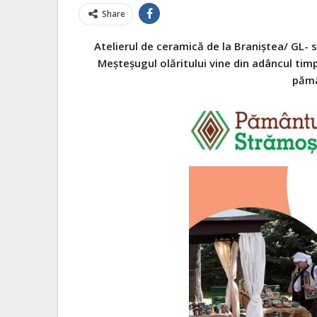
Share
Atelierul de ceramică de la Braniştea/ GL- 
Meşteşugul olăritului vine din adâncul timp
pămâ