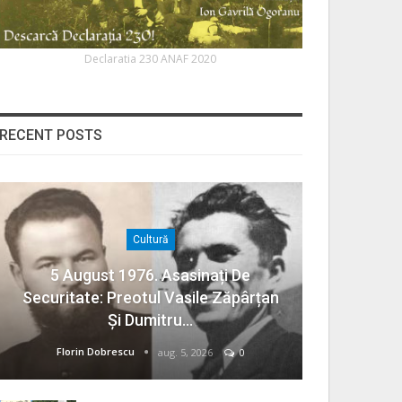
Declaratia 230 ANAF 2020
RECENT POSTS
Cultură
5 August 1976. Asasinați De
Securitate: Preotul Vasile Zăpârțan
Și Dumitru…
Florin Dobrescu
aug. 5, 2026
0