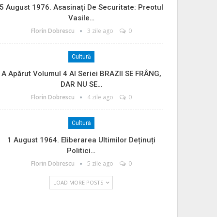
5 August 1976. Asasinați De Securitate: Preotul
Vasile…
Florin Dobrescu
3 zile ago
0
Cultură
A Apărut Volumul 4 Al Seriei BRAZII SE FRÂNG,
DAR NU SE…
Florin Dobrescu
4 zile ago
0
Cultură
1 August 1964. Eliberarea Ultimilor Deținuți
Politici…
Florin Dobrescu
5 zile ago
0
LOAD MORE POSTS