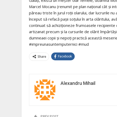
Galaţi, există un meşter olar femeie, doamna Mocan
Marcel Mocanu (renumit pe plan naţional cât şi in
păreau triste în jurul roţii olarului, dar lucrurile 
început să refacă paşii soţului în arta olăritului, 
continuat să achiziţioneze frumoasele recipiente di
artizanat precum şi la cursurile de olărit împărtăşite
dumneaei copii şi nepoţi practică această meser
#impreunasuntemputernici #mud
Share
Facebook
Alexandru Mihail
PREV POST