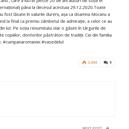
u , care a lucrat peste 20 de ani alături de soţul ei
ternaţional) pâna la decesul acestuia 29.12.2020.Toate
nu au fost lăsate în valurile durerii, aşa ca doamna Mocanu a
având la final ca premiu zâmbetul de admiraţie, a celor ce au
n lut. Pe soţia renumitului olar o găsim în tărgurile de
 copiiilor, doritorilor păstrători de tradiţii. Cei din familia
ie. #cumpanaromaniei #vasedelut
1.434
0
NEXT POST