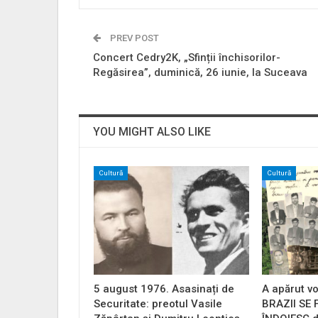
PREV POST
Concert Cedry2K, „Sfinții închisorilor-
Regăsirea”, duminică, 26 iunie, la Suceava
YOU MIGHT ALSO LIKE
Cultură
Cultură
5 august 1976. Asasinați de
A apărut vo
Securitate: preotul Vasile
BRAZII SE