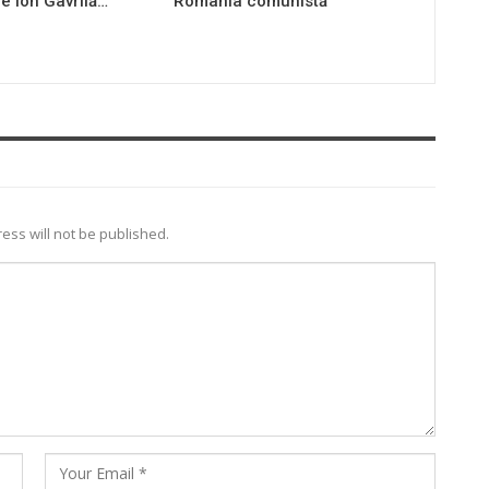
e Ion Gavrilă…
România comunistă
ess will not be published.