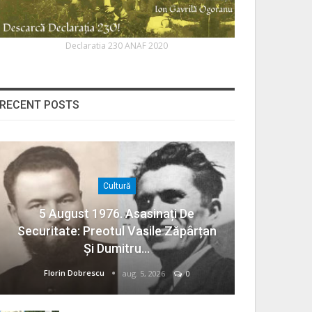
Declaratia 230 ANAF 2020
RECENT POSTS
Cultură
5 August 1976. Asasinați De
Securitate: Preotul Vasile Zăpârțan
Și Dumitru…
Florin Dobrescu
aug. 5, 2026
0