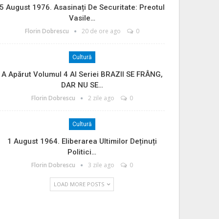
5 August 1976. Asasinați De Securitate: Preotul
Vasile…
Florin Dobrescu
20 de ore ago
0
Cultură
A Apărut Volumul 4 Al Seriei BRAZII SE FRÂNG,
DAR NU SE…
Florin Dobrescu
2 zile ago
0
Cultură
1 August 1964. Eliberarea Ultimilor Deținuți
Politici…
Florin Dobrescu
3 zile ago
0
LOAD MORE POSTS