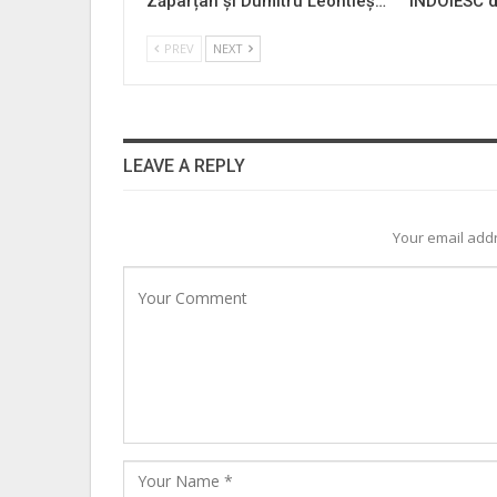
Zăpârțan și Dumitru Leontieș…
ÎNDOIESC d
PREV
NEXT
LEAVE A REPLY
Your email addr