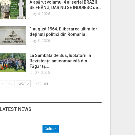
A apărut volumul 4 al seriei BRAZII
SE FRÂNG, DAR NU SE ÎNDOIESC de…
aug. 4, 2026
1 august 1964. Eliberarea ultimilor
deținuți politici din România…
aug. 3, 2026
La Sâmbăta de Sus, luptătorii în
Rezistența anticomunistă din
Făgăraș…
iul. 27, 2026
PREV
NEXT
1 of 2.484
LATEST NEWS
Cultură