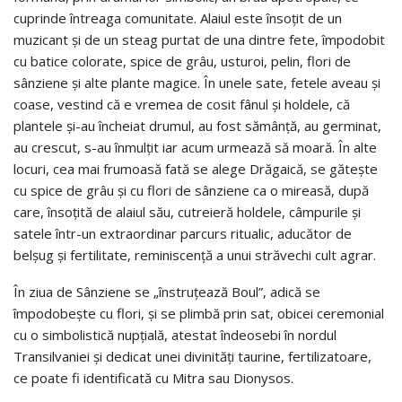
cuprinde întreaga comunitate. Alaiul este însoțit de un
muzicant și de un steag purtat de una dintre fete, împodobit
cu batice colorate, spice de grâu, usturoi, pelin, flori de
sânziene și alte plante magice. În unele sate, fetele aveau și
coase, vestind că e vremea de cosit fânul și holdele, că
plantele și-au încheiat drumul, au fost sămânță, au germinat,
au crescut, s-au înmulțit iar acum urmează să moară. În alte
locuri, cea mai frumoasă fată se alege Drăgaică, se gătește
cu spice de grâu și cu flori de sânziene ca o mireasă, după
care, însoțită de alaiul său, cutreieră holdele, câmpurile și
satele într-un extraordinar parcurs ritualic, aducător de
belșug și fertilitate, reminiscență a unui străvechi cult agrar.
În ziua de Sânziene se „înstruțează Boul”, adică se
împodobește cu flori, și se plimbă prin sat, obicei ceremonial
cu o simbolistică nupțială, atestat îndeosebi în nordul
Transilvaniei și dedicat unei divinități taurine, fertilizatoare,
ce poate fi identificată cu Mitra sau Dionysos.