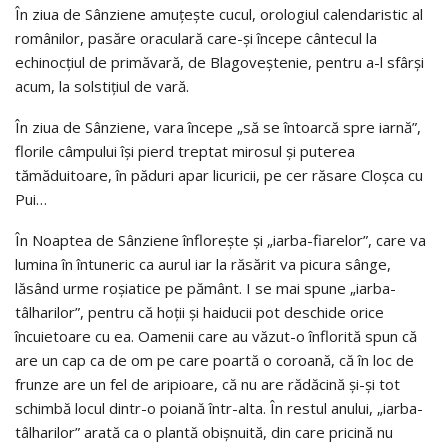
În ziua de Sânziene amuțește cucul, orologiul calendaristic al
românilor, pasăre oraculară care-și începe cântecul la
echinocțiul de primăvară, de Blagoveștenie, pentru a-l sfârși
acum, la solstițiul de vară.
În ziua de Sânziene, vara începe „să se întoarcă spre iarnă”,
florile câmpului își pierd treptat mirosul și puterea
tămăduitoare, în păduri apar licuricii, pe cer răsare Cloșca cu
Pui…
În Noaptea de Sânziene înflorește și „iarba-fiarelor”, care va
lumina în întuneric ca aurul iar la răsărit va picura sânge,
lăsând urme roșiatice pe pământ. I se mai spune „iarba-
tâlharilor”, pentru că hoții și haiducii pot deschide orice
încuietoare cu ea. Oamenii care au văzut-o înflorită spun că
are un cap ca de om pe care poartă o coroană, că în loc de
frunze are un fel de aripioare, că nu are rădăcină și-și tot
schimbă locul dintr-o poiană într-alta. În restul anului, „iarba-
tâlharilor” arată ca o plantă obișnuită, din care pricină nu