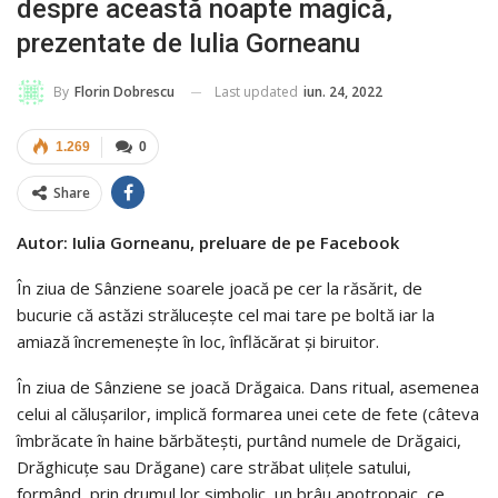
despre această noapte magică,
prezentate de Iulia Gorneanu
Last updated
iun. 24, 2022
By
Florin Dobrescu
1.269
0
Share
Autor: Iulia Gorneanu, preluare de pe Facebook
În ziua de Sânziene soarele joacă pe cer la răsărit, de
bucurie că astăzi strălucește cel mai tare pe boltă iar la
amiază încremenește în loc, înflăcărat și biruitor.
În ziua de Sânziene se joacă Drăgaica. Dans ritual, asemenea
celui al călușarilor, implică formarea unei cete de fete (câteva
îmbrăcate în haine bărbătești, purtând numele de Drăgaici,
Drăghicuțe sau Drăgane) care străbat ulițele satului,
formând, prin drumul lor simbolic, un brâu apotropaic, ce