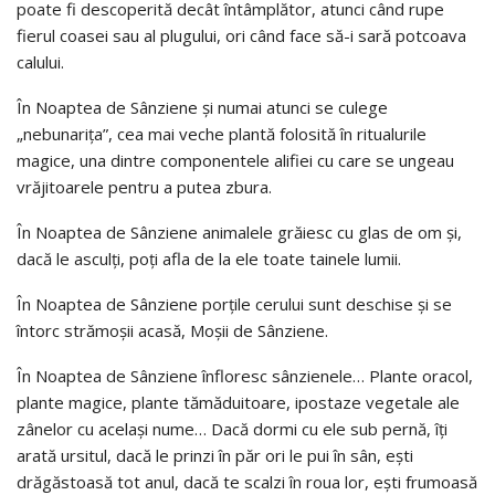
poate fi descoperită decât întâmplător, atunci când rupe
fierul coasei sau al plugului, ori când face să-i sară potcoava
calului.
În Noaptea de Sânziene și numai atunci se culege
„nebunariţa”, cea mai veche plantă folosită în ritualurile
magice, una dintre componentele alifiei cu care se ungeau
vrăjitoarele pentru a putea zbura.
În Noaptea de Sânziene animalele grăiesc cu glas de om și,
dacă le asculți, poți afla de la ele toate tainele lumii.
În Noaptea de Sânziene porţile cerului sunt deschise și se
întorc strămoșii acasă, Moșii de Sânziene.
În Noaptea de Sânziene înfloresc sânzienele… Plante oracol,
plante magice, plante tămăduitoare, ipostaze vegetale ale
zânelor cu același nume… Dacă dormi cu ele sub pernă, îți
arată ursitul, dacă le prinzi în păr ori le pui în sân, ești
drăgăstoasă tot anul, dacă te scalzi în roua lor, ești frumoasă