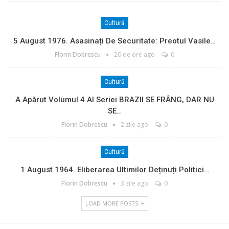
Cultură
5 August 1976. Asasinați De Securitate: Preotul Vasile…
Florin Dobrescu
20 de ore ago
0
Cultură
A Apărut Volumul 4 Al Seriei BRAZII SE FRÂNG, DAR NU
SE…
Florin Dobrescu
2 zile ago
0
Cultură
1 August 1964. Eliberarea Ultimilor Deținuți Politici…
Florin Dobrescu
3 zile ago
0
LOAD MORE POSTS