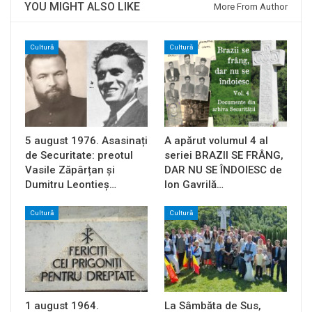
YOU MIGHT ALSO LIKE
More From Author
Cultură
Cultură
5 august 1976. Asasinați
A apărut volumul 4 al
de Securitate: preotul
seriei BRAZII SE FRÂNG,
Vasile Zăpârțan și
DAR NU SE ÎNDOIESC de
Dumitru Leontieș…
Ion Gavrilă…
Cultură
Cultură
1 august 1964.
La Sâmbăta de Sus,