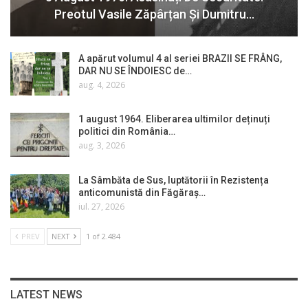
Preotul Vasile Zăpârțan Și Dumitru…
A apărut volumul 4 al seriei BRAZII SE FRÂNG,
DAR NU SE ÎNDOIESC de…
aug. 4, 2026
1 august 1964. Eliberarea ultimilor deținuți
politici din România…
aug. 3, 2026
La Sâmbăta de Sus, luptătorii în Rezistența
anticomunistă din Făgăraș…
iul. 27, 2026
PREV
NEXT
1 of 2.484
LATEST NEWS