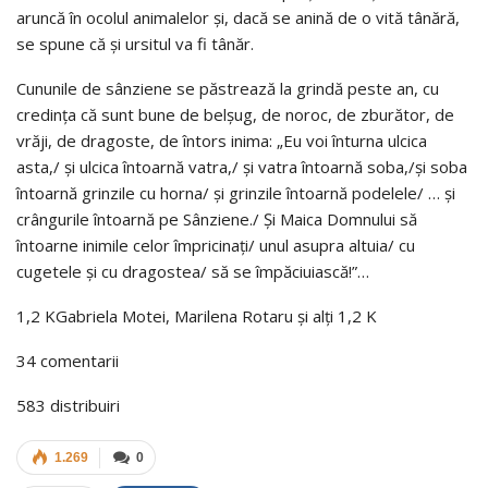
aruncă în ocolul animalelor și, dacă se anină de o vită tânără,
se spune că și ursitul va fi tânăr.
Cununile de sânziene se păstrează la grindă peste an, cu
credința că sunt bune de belșug, de noroc, de zburător, de
vrăji, de dragoste, de întors inima: „Eu voi înturna ulcica
asta,/ și ulcica întoarnă vatra,/ și vatra întoarnă soba,/și soba
întoarnă grinzile cu horna/ și grinzile întoarnă podelele/ … și
crângurile întoarnă pe Sânziene./ Și Maica Domnului să
întoarne inimile celor împricinați/ unul asupra altuia/ cu
cugetele și cu dragostea/ să se împăciuiască!”…
1,2 KGabriela Motei, Marilena Rotaru şi alţi 1,2 K
34 comentarii
583 distribuiri
1.269
0