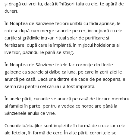
și dragă cui vrei tu, dacă îți înfășori talia cu ele, te apără de
dureri.
În Noaptea de Sânziene feciorii umblă cu făclii aprinse, le
rotesc după cum merge soarele pe cer, înconjoară cu ele
curțile și grădinile într-un ritual solar de purificare și
fertilizare, după care le împlântă, în mijlocul holdelor și al
livezilor, păzindu-le până se sting.
În Noaptea de Sânziene fetele fac coronițe din florile
galbene ca soarele și dalbe ca luna, pe care în zorii zilei le
aruncă pe casă. Dacă una dintre ele cade de pe acoperiș, e
semn rău pentru cel căruia i-a fost împletită.
În unele părți, cununile se aruncă pe casă de fiecare membru
al familiei în parte, pentru a vedea ce noroc are până la
Sânzienele anului ce vine.
Cununile bărbaților sunt împletite în formă de cruce iar cele
ale fetelor, în formă de cerc. În alte părți, coronițele se