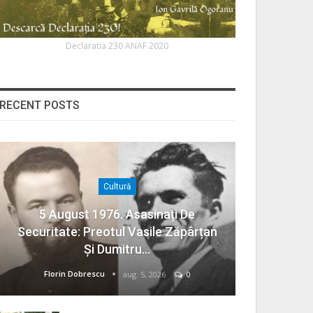
Declaratia 230 ANAF 2020
RECENT POSTS
Cultură
5 August 1976. Asasinați De
Securitate: Preotul Vasile Zăpârțan
Și Dumitru…
Florin Dobrescu
aug. 5, 2026
0