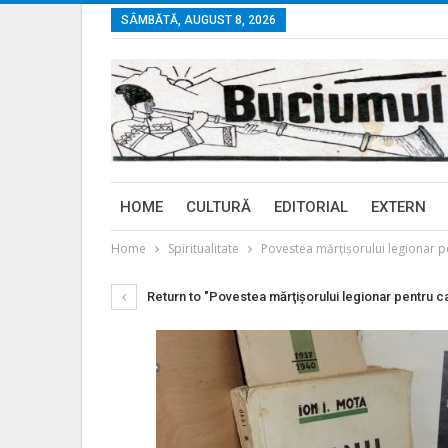
SÂMBĂTĂ, AUGUST 8, 2026
HOME
CULTURĂ
EDITORIAL
EXTERN
Home
Spiritualitate
Povestea mărţişorului legionar pen
Return to "Povestea mărţişorului legionar pentru car