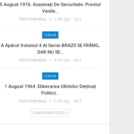
5 August 1976. Asasinați De Securitate: Preotul
Vasile…
Florin Dobrescu
3 zile ago
0
Cultură
A Apărut Volumul 4 Al Seriei BRAZII SE FRÂNG,
DAR NU SE…
Florin Dobrescu
4 zile ago
0
Cultură
1 August 1964. Eliberarea Ultimilor Deținuți
Politici…
Florin Dobrescu
5 zile ago
0
LOAD MORE POSTS