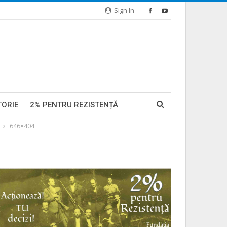
Sign In
TORIE
2% PENTRU REZISTENȚĂ
646×404