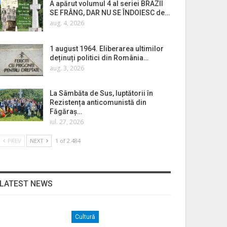
A apărut volumul 4 al seriei BRAZII
SE FRÂNG, DAR NU SE ÎNDOIESC de…
aug. 4, 2026
1 august 1964. Eliberarea ultimilor
deținuți politici din România…
aug. 3, 2026
La Sâmbăta de Sus, luptătorii în
Rezistența anticomunistă din
Făgăraș…
iul. 27, 2026
PREV
NEXT
1 of 2.484
LATEST NEWS
Cultură