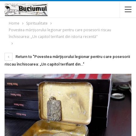
Home
Spiritualitate
Povestea mărţişorului legionar pentru care posesorii riscau
închisoarea: „Un capitol terifiant din istoria recentă“
Return to "Povestea mărţişorului legionar pentru care posesorii
riscau închisoarea: „Un capitol terifiant din…"