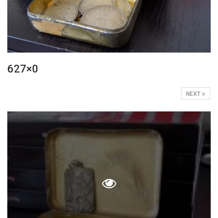
627×0
NEXT