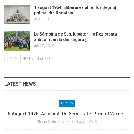
1 august 1964. Eliberarea ultimilor deținuți
politici din România…
aug. 3, 2026
La Sâmbăta de Sus, luptătorii în Rezistența
anticomunistă din Făgăraș…
iul. 27, 2026
PREV
NEXT
1 of 2.484
LATEST NEWS
Cultură
5 August 1976. Asasinați De Securitate: Preotul Vasile…
Florin Dobrescu
o zi ago
0