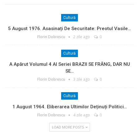
Cultură
5 August 1976. Asasinați De Securitate: Preotul Vasile…
Florin Dobrescu
2 zile ago
0
Cultură
A Apărut Volumul 4 Al Seriei BRAZII SE FRÂNG, DAR NU
SE…
Florin Dobrescu
3 zile ago
0
Cultură
1 August 1964. Eliberarea Ultimilor Deținuți Politici…
Florin Dobrescu
4 zile ago
0
LOAD MORE POSTS