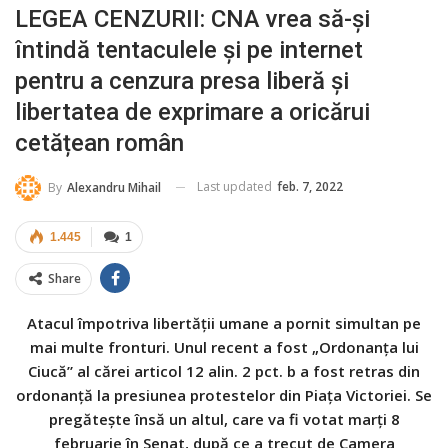
LEGEA CENZURII: CNA vrea să-și
întindă tentaculele și pe internet
pentru a cenzura presa liberă și
libertatea de exprimare a oricărui
cetățean român
Last updated
feb. 7, 2022
By
Alexandru Mihail
1.445
1
Share
Atacul împotriva libertății umane a pornit simultan pe
mai multe fronturi. Unul recent a fost „Ordonanța lui
Ciucă” al cărei articol 12 alin. 2 pct. b a fost retras din
ordonanță la presiunea protestelor din Piața Victoriei. Se
pregătește însă un altul, care va fi votat marți 8
februarie în Senat, după ce a trecut de Camera