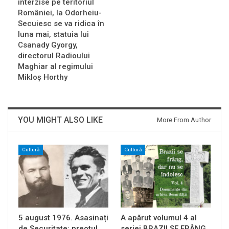
interzise pe teritoriul
României, la Odorheiu-
Secuiesc se va ridica în
luna mai, statuia lui
Csanady Gyorgy,
directorul Radioului
Maghiar al regimului
Mikloș Horthy
YOU MIGHT ALSO LIKE
More From Author
Cultură
Cultură
5 august 1976. Asasinați
A apărut volumul 4 al
de Securitate: preotul
seriei BRAZII SE FRÂNG,