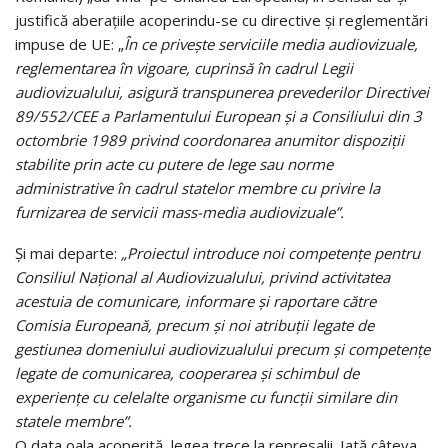
justifică aberațiile acoperindu-se cu directive și reglementări
impuse de UE: „
În ce privește serviciile media audiovizuale,
reglementarea în vigoare, cuprinsă în cadrul Legii
audiovizualului, asigură transpunerea prevederilor Directivei
89/552/CEE a Parlamentului European și a Consiliului din 3
octombrie 1989 privind coordonarea anumitor dispoziții
stabilite prin acte cu putere de lege sau norme
administrative în cadrul statelor membre cu privire la
furnizarea de servicii mass-media audiovizuale”.
Și mai departe:
„Proiectul introduce noi competențe pentru
Consiliul Național al Audiovizualului, privind activitatea
acestuia de comunicare, informare și raportare către
Comisia Europeană, precum și noi atribuții legate de
gestiunea domeniului audiovizualului precum și competențe
legate de comunicarea, cooperarea și schimbul de
experiențe cu celelalte organisme cu funcții similare din
statele membre”.
O data oala acoperită, legea trece la represalii. Iată câteva