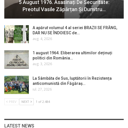
5 August 1976. Asasinați De Securitate:
Preotul Vasile Zăpârțan Și Dumitru…
A apărut volumul 4 al seriei BRAZII SE FRÂNG,
DAR NU SE ÎNDOIESC de…
aug. 4, 2026
1 august 1964. Eliberarea ultimilor deținuți
politici din România…
aug. 3, 2026
La Sâmbăta de Sus, luptătorii în Rezistența
anticomunistă din Făgăraș…
iul. 27, 2026
PREV
NEXT
1 of 2.484
LATEST NEWS