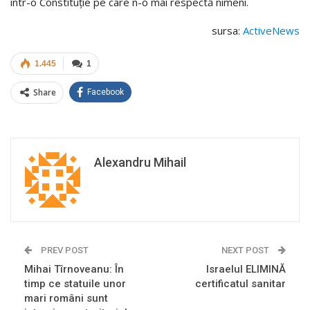
într-o Constituție pe care n-o mai respectă nimeni.
sursa:
ActiveNews
1.445
1
Share
Facebook
Alexandru Mihail
PREV POST
NEXT POST
Mihai Tîrnoveanu: În
Israelul ELIMINĂ
timp ce statuile unor
certificatul sanitar
mari români sunt