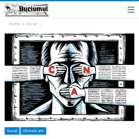
Home
Social
Social
Ultimele ştiri