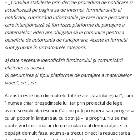
– „Consiliul stabilește prin decizie procedura de notificare și
actualizează pe pagina sa de internet formularul-tip al
notificării, cuprinzând informațiile pe care orice persoană
care intenționează să furnizeze platforme de partajare a
materialelor video are obligația să le comunice pentru a
beneficia de autorizația de funcționare. Aceste in formații
sunt grupate în următoarele categorii:
a) date necesare identificării furnizorului și comunicării
eficiente cu acesta;
b) denumirea și tipul platformei de partajare a materialelor
video”, etc., etc.
Aceasta este una din multele fațete ale „statului eșuat”, cum
îl numea chiar președintele lui. Iar prin proiectul de lege,
avem și explicația eșuării. Căci nu poți prospera sau progresa
cu un popor în lanțuri sau cu botniță – la propriu. Nu se mai
poate vorbi nici măcar de un simulacru al democrației, s-a
depășit demult faza, acum s-a trecut direct la resuscitarea