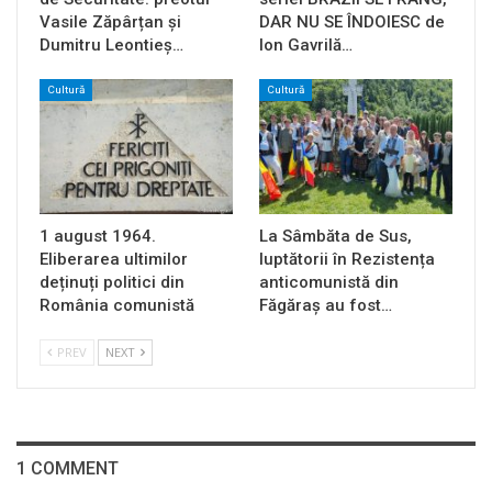
Vasile Zăpârțan și
DAR NU SE ÎNDOIESC de
Dumitru Leontieș…
Ion Gavrilă…
Cultură
Cultură
1 august 1964.
La Sâmbăta de Sus,
Eliberarea ultimilor
luptătorii în Rezistența
deținuți politici din
anticomunistă din
România comunistă
Făgăraș au fost…
PREV
NEXT
1 COMMENT