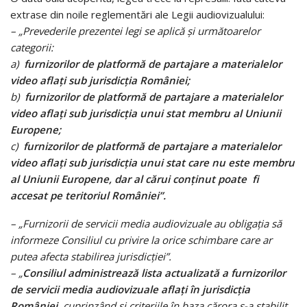
extrase din noile reglementări ale Legii audiovizualului:
– „Prevederile prezentei legi se aplică și următoarelor
categorii:
a)
furnizorilor de platformă de partajare a materialelor
video aflați sub jurisdicția României;
b)
furnizorilor de platformă de partajare a materialelor
video aflați sub jurisdicția unui stat membru al Uniunii
Europene;
c)
furnizorilor de platformă de partajare a materialelor
video aflați sub jurisdicția unui stat care nu este membru
al Uniunii Europene, dar al cărui conținut poate fi
accesat pe teritoriul României”.
– „Furnizorii de servicii media audiovizuale au obligația să
informeze Consiliul cu privire la orice schimbare care ar
putea afecta stabilirea jurisdicției”.
– „
Consiliul administrează lista actualizată a furnizorilor
de servicii media audiovizuale aflați în jurisdicția
României,
cuprinzând și criteriile în baza cărora s-a stabilit