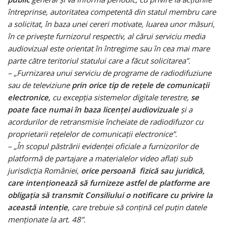
întreprinse, autoritatea competentă din statul membru care
a solicitat, în baza unei cereri motivate, luarea unor măsuri,
în ce privește furnizorul respectiv, al cărui serviciu media
audiovizual este orientat în întregime sau în cea mai mare
parte către teritoriul statului care a făcut solicitarea”.
– „Furnizarea unui serviciu de programe de radiodifuziune
sau de televiziune
prin orice tip de rețele de comunicații
electronice,
cu excepția sistemelor digitale terestre,
se
poate face numai în baza licenței audiovizuale
și a
acordurilor de retransmisie încheiate de radiodifuzor cu
proprietarii rețelelor de comunicații electronice”.
– „În scopul păstrării evidenței oficiale a furnizorilor de
platformă de partajare a materialelor video aflați sub
jurisdicția României,
orice persoană fizică sau juridică,
care intenționează să furnizeze astfel de platforme are
obligația să transmit Consiliului o notificare cu privire la
această intenție
, care trebuie să conțină cel puțin datele
menționate la art. 48”.