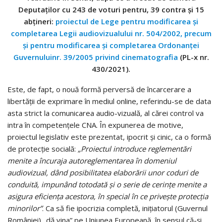
Deputaților cu 243 de voturi pentru, 39 contra și 15
abțineri:
proiectul de Lege pentru modificarea și
completarea Legii audiovizualului nr. 504/2002, precum
și pentru modificarea și completarea Ordonanței
Guvernuluinr. 39/2005 privind cinematografia
(PL-x nr.
430/2021).
Este, de fapt, o nouă formă perversă de încarcerare a
libertății de exprimare în mediul online, referindu-se de data
asta strict la comunicarea audio-vizuală, al cărei control va
intra în competențele CNA. În expunerea de motive,
proiectul legislativ este prezentat, ipocrit și cinic, ca o formă
de protecție socială:
„Proiectul introduce reglementări
menite a încuraja autoreglementarea în domeniul
audiovizual, dând posibilitatea elaborării unor coduri de
conduită, impunând totodată și o serie de cerințe menite a
asigura eficiența acestora, în special în ce privește protecția
minorilor”
. Ca să fie ipocrizia completă, inițiatorul (Guvernul
României) „dă vina” pe Uniunea Europeană, în sensul că-și