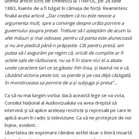
ultimul articol scris de Eminescu la TIMPUL, pe 28 iunie
1883, înainte de a fi băgat în cămașa de forță. Reamintesc
finalul acelui articol:
„Dar credem că nu este nevoie a
argumenta mult, spre a convinge despre urâta pornire a
guvernului asupra presei. Trebuie să-l așteptăm de acum la
alte măsuri și mai odioase, pentru că panta este alunecoasă
și nu are piedică până-n prăpastie. Cât pentru presă, am
putea să-l asigurăm pe regim că, oricât de cumplite ar fi
actele sale de răzbunare, nu va fi în stare nici el a abate
unele caractere tari ce se găsesc într-însa, și teamă ne e că,
căutând victoria peste tot, va pierde și pe cea déjà câștigată,
în monstruoasa sa pornire de a-și subjuga și presa”…
Ca să nu mai lungim vorba: dacă această lege se va vota,
Consiliul Național al Audiovizualului va avea dreptul să
intervină și să aplice aceleași restricții și represalii pe care le
aplică acum în radio și televiziune. Ca să ne protejeze de noi
înșine, evident…
Libertatea de exprimare rămâne astfel doar o literă moartă