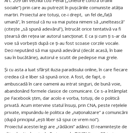
Art. 209 din vechiul cod Penal („Uneltire contra ordinii
sociale”) prin care au putrezit în pușcăriile comuniste atâția
martiri. Proiectul are totuși, ce-i drept, un fel de„față
umană”, în sensul că nu va mai putea nimeni să „uneltească”
(citește „să spună adevărul”), întrucât orice tentativă va fi
ștearsă din rețea iar autorul sancționat. E ca și cum ți s-ar da
voie să vorbești după ce ți-au fost scoase corzile vocale.
Deci neputând să mai spună adevărul (decât acasă, în baie
sau în bucătărie), autorul e scutit de pedepse mai grele.
Și cu asta a luat sfârșit iluzia paradisului online, în care fiecare
credea că e liber să spună orice. A fost, de fapt, o
ambuscadă în care oamenii au intrat singuri, de bună voie,
abandonând formele clasice de comunicare. Ce s-a întâmplat
pe Facebook știm, dar acolo e vorba, totuși, de o politică
privată. Acum intervine statul însuși, prin CNA, peste rețelele
private, impunându-le politica de „naționalizare” a comunicării
(după principiul „ești liber să spui ce vrem noi”).
Proiectul acestei legi are „rădăcini” adânci. El reamintește de