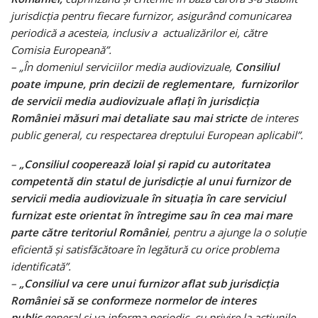
jurisdicția pentru fiecare furnizor, asigurând comunicarea
periodică a acesteia, inclusiv a actualizărilor ei, către
Comisia Europeană”.
– „În domeniul serviciilor media audiovizuale,
Consiliul
poate impune, prin decizii de reglementare, furnizorilor
de servicii media audiovizuale aflați în jurisdicția
României măsuri mai detaliate sau mai stricte
de interes
public general, cu respectarea dreptului European aplicabil”.
–
„Consiliul cooperează loial și rapid cu autoritatea
competentă din statul de jurisdicție al unui furnizor de
servicii media audiovizuale în situația în care serviciul
furnizat este orientat în întregime sau în cea mai mare
parte către teritoriul României
, pentru a ajunge la o soluție
eficientă și satisfăcătoare în legătură cu orice problema
identificată”.
–
„Consiliul va cere unui furnizor aflat sub jurisdicția
României să se conformeze normelor de interes
public
general și va informa periodic, cu privire la acțiunile