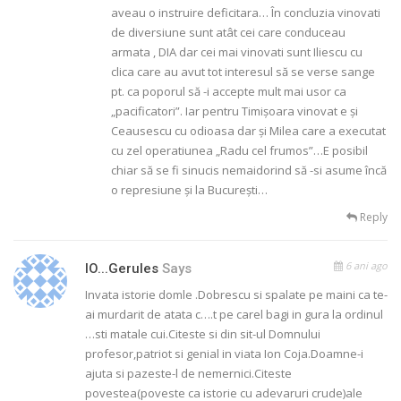
aveau o instruire deficitara… În concluzia vinovati
de diversiune sunt atât cei care conduceau
armata , DIA dar cei mai vinovati sunt Iliescu cu
clica care au avut tot interesul să se verse sange
pt. ca poporul să -i accepte mult mai usor ca
„pacificatori”. Iar pentru Timișoara vinovat e și
Ceausescu cu odioasa dar și Milea care a executat
cu zel operatiunea „Radu cel frumos”…E posibil
chiar să se fi sinucis nemaidorind să -si asume încă
o represiune și la București…
Reply
6 ani ago
IO...gerules
Says
Invata istorie domle .Dobrescu si spalate pe maini ca te-
ai murdarit de atata c….t pe carel bagi in gura la ordinul
…sti matale cui.Citeste si din sit-ul Domnului
profesor,patriot si genial in viata Ion Coja.Doamne-i
ajuta si pazeste-l de nemernici.Citeste
povestea(poveste ca istorie cu adevaruri crude)ale