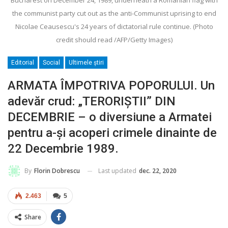
the communist party cut out as the anti-Communist uprising to end
Nicolae Ceausescu's 24 years of dictatorial rule continue. (Photo
credit should read /AFP/Getty Images)
Editorial
Social
Ultimele ştiri
ARMATA ÎMPOTRIVA POPORULUI. Un
adevăr crud: „TERORIŞTII” DIN
DECEMBRIE – o diversiune a Armatei
pentru a-şi acoperi crimele dinainte de
22 Decembrie 1989.
Last updated
dec. 22, 2020
By
Florin Dobrescu
2.463
5
Share