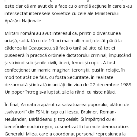
este clar că am avut de a face cu o amplă acţiune în care s-au
intersectat interesele sovietice cu cele ale Ministerului
Apărării Naţionale.
Militarii români au avut interesul ca, printr-o diversiunea
uriaşă, soldată cu de 10 ori mai mulţi morţi decât până la
căderea lui Ceauşescu, să facă o ţară să uite că tot ei
puseseră în practică ordinele dictatorului criminal, împuşcând
şi strivind sub şenile civili, tineri, femei şi copii… A fost
confecţionat un inamic imaginar: teroriştii, puşi în relaţie, în
mod tot atât de fals, cu fosta Securitate, în realitate
dezarmată şi intrată în unităţi din ziua de 22 decembrie 1989.
Un popor întreg s-a luptat, zile la rând, cu nişte năluci.
În final, Armata a apărut ca salvatoarea poporului, alături de
„salvatorii” din FSN, în cap cu Iliescu, Brukner, Roman-
Neulander, Bârlădeanu şi toţi ceilalţi. Şi împărţind cu ei
beneficiile noului regim, cosmetizat în formule democratice.
Generalul Milea, care a coordonat personal represiunea la