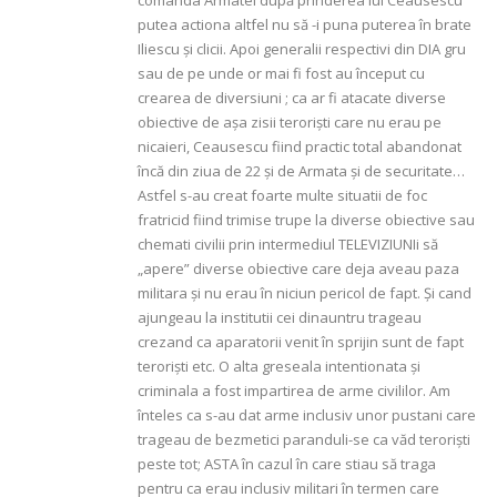
putea actiona altfel nu să -i puna puterea în brate
Iliescu și clicii. Apoi generalii respectivi din DIA gru
sau de pe unde or mai fi fost au început cu
crearea de diversiuni ; ca ar fi atacate diverse
obiective de așa zisii teroriști care nu erau pe
nicaieri, Ceausescu fiind practic total abandonat
încă din ziua de 22 și de Armata și de securitate…
Astfel s-au creat foarte multe situatii de foc
fratricid fiind trimise trupe la diverse obiective sau
chemati civilii prin intermediul TELEVIZIUNIi să
„apere” diverse obiective care deja aveau paza
militara și nu erau în niciun pericol de fapt. Și cand
ajungeau la institutii cei dinauntru trageau
crezand ca aparatorii venit în sprijin sunt de fapt
teroriști etc. O alta greseala intentionata și
criminala a fost impartirea de arme civililor. Am
înteles ca s-au dat arme inclusiv unor pustani care
trageau de bezmetici paranduli-se ca văd teroriști
peste tot; ASTA în cazul în care stiau să traga
pentru ca erau inclusiv militari în termen care