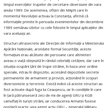
timpul exerciţiilor trupelor de cercetare-diversiune din vara
anului 1989. De asemenea, ofiţeri din MApN care în
momentul Revoluţiei activau la Constanţa, afirmă că
informaţiile primite în perioada evenimentelor din decembrie
1989 semănau izbitor cu cele folosite în timpul aplicaţiilor din
vara aceluiaşi an.
Structuri ultrasecrete ale Direcţiei de Informaţii a Ministerului
Apărării Naţionale, arondate formal Securităţii, aceste
formaţiuni erau alcătuite din persoane care altminteri
aveau o viaţă obişnuită în rândul celorlalţi cetăţeni, dar care în
situaţia ocupării ţării de trupe străine, în baza unor ordine
speciale, intrau în dispozitiv, accesând depozitele secrete
permanente de armament şi provizii, acţionând în scopuri
diversioniste şi teroriste. Există indicii că aceste structuri au
fost activate după fuga lui Ceauşescu, iar în condiţiile în care
în ţară pătrunseseră zeci de mii de agenţi GRU şi KGB
camuflaţi în turişti străini, iar conducerea Armatei fusese
predată practic unui agent activ GRU – generalul Militaru,