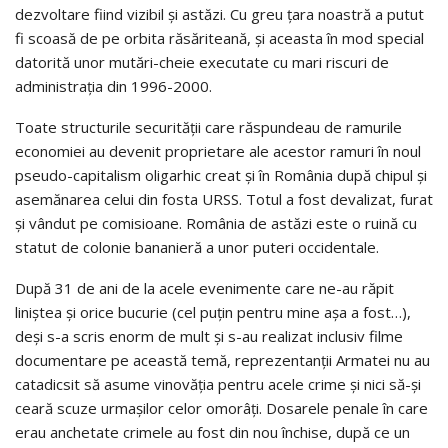
dezvoltare fiind vizibil şi astăzi. Cu greu ţara noastră a putut
fi scoasă de pe orbita răsăriteană, şi aceasta în mod special
datorită unor mutări-cheie executate cu mari riscuri de
administraţia din 1996-2000.
Toate structurile securităţii care răspundeau de ramurile
economiei au devenit proprietare ale acestor ramuri în noul
pseudo-capitalism oligarhic creat şi în România după chipul şi
asemănarea celui din fosta URSS. Totul a fost devalizat, furat
şi vândut pe comisioane. România de astăzi este o ruină cu
statut de colonie bananieră a unor puteri occidentale.
După 31 de ani de la acele evenimente care ne-au răpit
liniştea şi orice bucurie (cel puţin pentru mine aşa a fost…),
deşi s-a scris enorm de mult şi s-au realizat inclusiv filme
documentare pe această temă, reprezentanţii Armatei nu au
catadicsit să asume vinovăţia pentru acele crime şi nici să-şi
ceară scuze urmaşilor celor omorâţi. Dosarele penale în care
erau anchetate crimele au fost din nou închise, după ce un