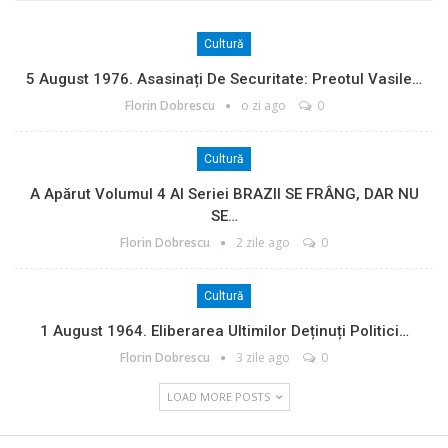
Cultură
5 August 1976. Asasinați De Securitate: Preotul Vasile…
Florin Dobrescu
o zi ago
0
Cultură
A Apărut Volumul 4 Al Seriei BRAZII SE FRÂNG, DAR NU
SE…
Florin Dobrescu
2 zile ago
0
Cultură
1 August 1964. Eliberarea Ultimilor Deținuți Politici…
Florin Dobrescu
3 zile ago
0
LOAD MORE POSTS