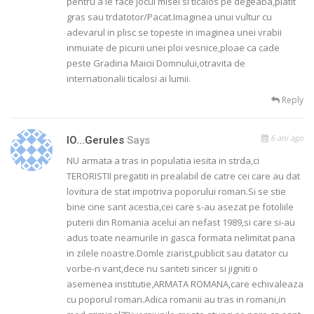
pentru a le face jocul misel si ticalos pe degeaba,platit
gras sau trdatotor/Pacat.Imaginea unui vultur cu
adevarul in plisc se topeste in imaginea unei vrabii
inmuiate de picurii unei ploi vesnice,ploae ca cade
peste Gradina Maicii Domnului,otravita de
internationalii ticalosi ai lumii.
Reply
6 ani ago
IO...gerules
Says
NU armata a tras in populatia iesita in strda,ci
TERORISTII pregatiti in prealabil de catre cei care au dat
lovitura de stat impotriva poporului roman.Si se stie
bine cine sant acestia,cei care s-au asezat pe fotoliile
puterii din Romania acelui an nefast 1989,si care si-au
adus toate neamurile in gasca formata nelimitat pana
in zilele noastre.Domle ziarist,publicit sau datator cu
vorbe-n vant,dece nu santeti sincer si jigniti o
asemenea institutie,ARMATA ROMANA,care echivaleaza
cu poporul roman.Adica romanii au tras in romani,in