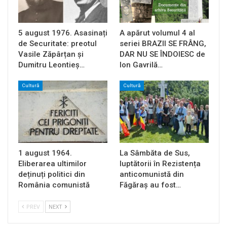
5 august 1976. Asasinați
A apărut volumul 4 al
de Securitate: preotul
seriei BRAZII SE FRÂNG,
Vasile Zăpârțan și
DAR NU SE ÎNDOIESC de
Dumitru Leontieș…
Ion Gavrilă…
Cultură
Cultură
1 august 1964.
La Sâmbăta de Sus,
Eliberarea ultimilor
luptătorii în Rezistența
deținuți politici din
anticomunistă din
România comunistă
Făgăraș au fost…
PREV
NEXT