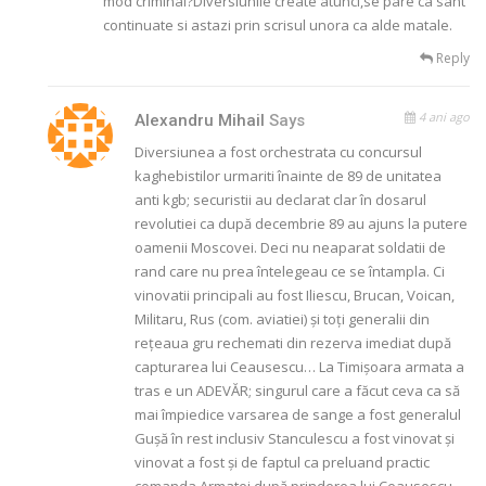
mod criminal?Diversiunile create atunci,se pare ca sant
continuate si astazi prin scrisul unora ca alde matale.
Reply
4 ani ago
Alexandru Mihail
Says
Diversiunea a fost orchestrata cu concursul
kaghebistilor urmariti înainte de 89 de unitatea
anti kgb; securistii au declarat clar în dosarul
revolutiei ca după decembrie 89 au ajuns la putere
oamenii Moscovei. Deci nu neaparat soldatii de
rand care nu prea întelegeau ce se întampla. Ci
vinovatii principali au fost Iliescu, Brucan, Voican,
Militaru, Rus (com. aviatiei) și toți generalii din
rețeaua gru rechemati din rezerva imediat după
capturarea lui Ceausescu… La Timișoara armata a
tras e un ADEVĂR; singurul care a făcut ceva ca să
mai împiedice varsarea de sange a fost generalul
Gușă în rest inclusiv Stanculescu a fost vinovat și
vinovat a fost și de faptul ca preluand practic
comanda Armatei după prinderea lui Ceausescu