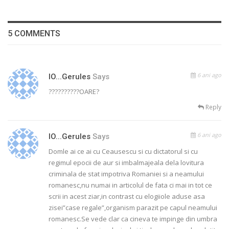
5 COMMENTS
6 ani ago
IO...gerules
Says
??????????OARE?
Reply
6 ani ago
IO...gerules
Says
Domle ai ce ai cu Ceausescu si cu dictatorul si cu
regimul epocii de aur si imbalmajeala dela lovitura
criminala de stat impotriva Romaniei si a neamului
romanesc,nu numai in articolul de fata ci mai in tot ce
scrii in acest ziar,in contrast cu elogiiole aduse asa
zisei”case regale”,organism parazit pe capul neamului
romanesc.Se vede clar ca cineva te impinge din umbra