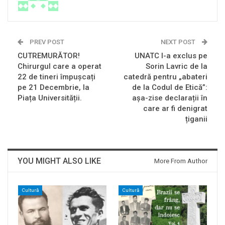
PREV POST
NEXT POST
CUTREMURĂTOR!
UNATC l-a exclus pe
Chirurgul care a operat
Sorin Lavric de la
22 de tineri împușcați
catedră pentru „abateri
pe 21 Decembrie, la
de la Codul de Etică”:
Piața Universității.
așa-zise declarații în
care ar fi denigrat
țiganii
YOU MIGHT ALSO LIKE
More From Author
Cultură
Cultură