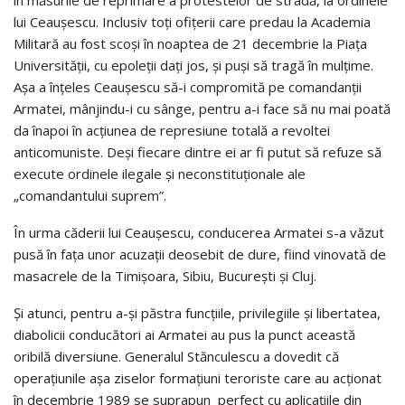
în măsurile de reprimare a protestelor de stradă, la ordinele
lui Ceauşescu. Inclusiv toţi ofiţerii care predau la Academia
Militară au fost scoşi în noaptea de 21 decembrie la Piaţa
Universităţii, cu epoleţii daţi jos, şi puşi să tragă în mulţime.
Aşa a înţeles Ceauşescu să-i compromită pe comandanţii
Armatei, mânjindu-i cu sânge, pentru a-i face să nu mai poată
da înapoi în acţiunea de represiune totală a revoltei
anticomuniste. Deşi fiecare dintre ei ar fi putut să refuze să
execute ordinele ilegale şi neconstituţionale ale
„comandantului suprem”.
În urma căderii lui Ceauşescu, conducerea Armatei s-a văzut
pusă în faţa unor acuzaţii deosebit de dure, fiind vinovată de
masacrele de la Timişoara, Sibiu, Bucureşti şi Cluj.
Şi atunci, pentru a-şi păstra funcţiile, privilegiile şi libertatea,
diabolicii conducători ai Armatei au pus la punct această
oribilă diversiune. Generalul Stănculescu a dovedit că
operaţiunile aşa ziselor formaţiuni teroriste care au acţionat
în decembrie 1989 se suprapun perfect cu aplicaţiile din