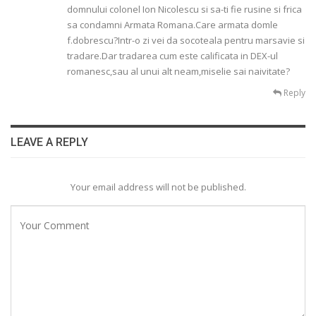
domnului colonel Ion Nicolescu si sa-ti fie rusine si frica
sa condamni Armata Romana.Care armata domle
f.dobrescu?Intr-o zi vei da socoteala pentru marsavie si
tradare.Dar tradarea cum este calificata in DEX-ul
romanesc,sau al unui alt neam,miselie sai naivitate?
Reply
LEAVE A REPLY
Your email address will not be published.