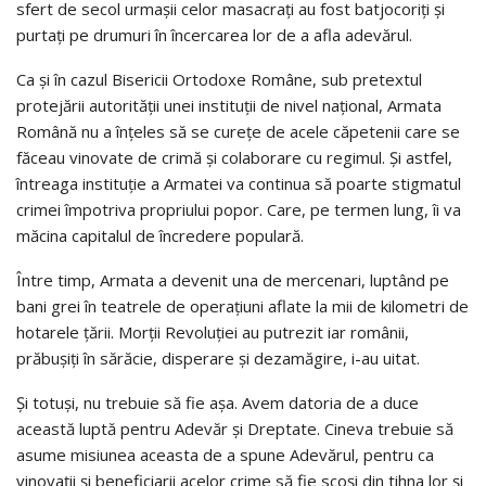
sfert de secol urmaşii celor masacraţi au fost batjocoriţi şi
purtaţi pe drumuri în încercarea lor de a afla adevărul.
Ca şi în cazul Bisericii Ortodoxe Române, sub pretextul
protejării autorităţii unei instituţii de nivel naţional, Armata
Română nu a înţeles să se cureţe de acele căpetenii care se
făceau vinovate de crimă şi colaborare cu regimul. Şi astfel,
întreaga instituţie a Armatei va continua să poarte stigmatul
crimei împotriva propriului popor. Care, pe termen lung, îi va
măcina capitalul de încredere populară.
Între timp, Armata a devenit una de mercenari, luptând pe
bani grei în teatrele de operaţiuni aflate la mii de kilometri de
hotarele ţării. Morţii Revoluţiei au putrezit iar românii,
prăbuşiţi în sărăcie, disperare şi dezamăgire, i-au uitat.
Şi totuşi, nu trebuie să fie aşa. Avem datoria de a duce
această luptă pentru Adevăr şi Dreptate. Cineva trebuie să
asume misiunea aceasta de a spune Adevărul, pentru ca
vinovaţii şi beneficiarii acelor crime să fie scoşi din tihna lor şi