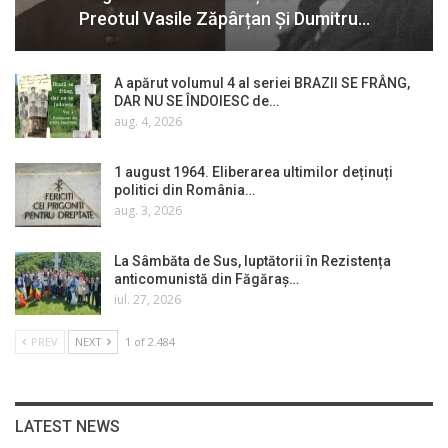
Preotul Vasile Zăpârțan Și Dumitru…
A apărut volumul 4 al seriei BRAZII SE FRÂNG,
DAR NU SE ÎNDOIESC de…
aug. 4, 2026
1 august 1964. Eliberarea ultimilor deținuți
politici din România…
aug. 3, 2026
La Sâmbăta de Sus, luptătorii în Rezistența
anticomunistă din Făgăraș…
iul. 27, 2026
PREV
NEXT
1 of 2.484
LATEST NEWS