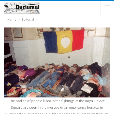
Home
Editorial
The bodies of people killed in the fightings at the Royal Palace
Square are seen in the morgue of an emergency hospital in
Bucharest on December 24, 1989, underneath a Romanian flag with