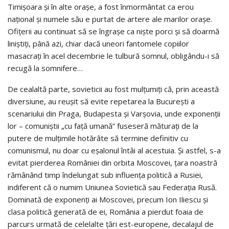
Timişoara şi în alte oraşe, a fost înmormântat ca erou
naţional şi numele său e purtat de artere ale marilor oraşe.
Ofiţerii au continuat să se îngraşe ca nişte porci şi să doarmă
liniştiţi, până azi, chiar dacă uneori fantomele copiilor
masacraţi în acel decembrie le tulbură somnul, obligându-i să
recugă la somnifere…
De cealaltă parte, sovieticii au fost mulţumiţi că, prin această
diversiune, au reuşit să evite repetarea la Bucureşti a
scenariului din Praga, Budapesta şi Varşovia, unde exponenţii
lor – comuniştii „cu faţă umană” fuseseră măturaţi de la
putere de mulţimile hotărâte să termine definitiv cu
comunismul, nu doar cu eşalonul întâi al acestuia. Şi astfel, s-a
evitat pierderea României din orbita Moscovei, ţara noastră
rămânând timp îndelungat sub influenţa politică a Rusiei,
indiferent că o numim Uniunea Sovietică sau Federaţia Rusă.
Dominată de exponenţi ai Moscovei, precum Ion Iliescu şi
clasa politică generată de ei, România a pierdut foaia de
parcurs urmată de celelalte ţări est-europene, decalajul de