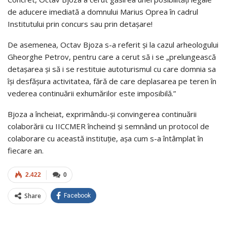
de aducere imediată a domnului Marius Oprea în cadrul
Institutului prin concurs sau prin detaşare!
De asemenea, Octav Bjoza s-a referit și la cazul arheologului
Gheorghe Petrov, pentru care a cerut să i se „prelungească
detaşarea şi să i se restituie autoturismul cu care domnia sa
îşi desfăşura activitatea, fără de care deplasarea pe teren în
vederea continuării exhumărilor este imposibilă.”
Bjoza a încheiat, exprimându-și convingerea continuării
colaborării cu IICCMER încheind şi semnând un protocol de
colaborare cu această instituție, așa cum s-a întâmplat în
fiecare an.
2.422
0
Share
Facebook