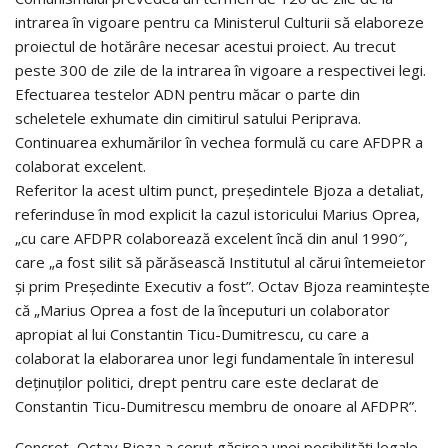
intrarea în vigoare pentru ca Ministerul Culturii să elaboreze
proiectul de hotărâre necesar acestui proiect. Au trecut
peste 300 de zile de la intrarea în vigoare a respectivei legi.
Efectuarea testelor ADN pentru măcar o parte din
scheletele exhumate din cimitirul satului Periprava.
Continuarea exhumărilor în vechea formulă cu care AFDPR a
colaborat excelent.
Referitor la acest ultim punct, președintele Bjoza a detaliat,
referinduse în mod explicit la cazul istoricului Marius Oprea,
„cu care AFDPR colaborează excelent încă din anul 1990″,
care „a fost silit să părăsească Institutul al cărui întemeietor
şi prim Preşedinte Executiv a fost”. Octav Bjoza reamintește
că „Marius Oprea a fost de la începuturi un colaborator
apropiat al lui Constantin Ticu-Dumitrescu, cu care a
colaborat la elaborarea unor legi fundamentale în interesul
deţinuţilor politici, drept pentru care este declarat de
Constantin Ticu-Dumitrescu membru de onoare al AFDPR”.
Concret, Octav Bjoza a cerut găsirea unei posibilități legale