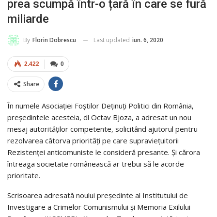
prea scumpă într-o țară în care se fură
miliarde
Last updated
iun. 6, 2020
By
Florin Dobrescu
2.422
0
Share
În numele Asociației Foștilor Deținuți Politici din România,
președintele acesteia, dl Octav Bjoza, a adresat un nou
mesaj autorităților competente, solicitând ajutorul pentru
rezolvarea câtorva priorități pe care supraviețuitorii
Rezistenței anticomuniste le consideră presante. Și cărora
întreaga societate românească ar trebui să le acorde
prioritate.
Scrisoarea adresată noului președinte al Institutului de
Investigare a Crimelor Comunismului și Memoria Exilului