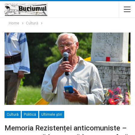
Home
Cultură
Cultură
Politică
Ultimele ştiri
Memoria Rezistenței anticomuniste –