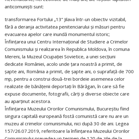
anticomuniști sunt:
transformarea Fortului „13” Jilava într-un obiectiv vizitabil,
fără a deranja activitatea penitenciarului și măsuri pentru
evacuarea apelor care inundă monumentul istoric;
Înființarea unui Centru Internațional de Studiere a Crimelor
Comunismului și realizarea în Republica Moldova, în comuna
Mereni, la Muzeul Ocupației Sovietice, a unei secțiuni
dedicate României, acolo unde țara noastră a primit, de
șapte ani, România a primit, de șapte ani, o suprafață de 700
mp, pentru a construi două-trei bordeie asemenea celor
realizate de bănățenii deportați în Bărăgan, în care să fie
expuse documente, fotografii, cărți și diverse obiecte care
au aparținut acestora.
Înființarea Muzeului Ororilor Comunismului, Bucureștiu fiind
singura capitală europeană fostă comunistă care nu are un
muzeu al crimelor comunismului, nici după 30 de ani. Legea
157/26.07.2019, referitoare la înființarea Muzeului Ororilor
Comunismului prevedea un termen de 120 de zile de la