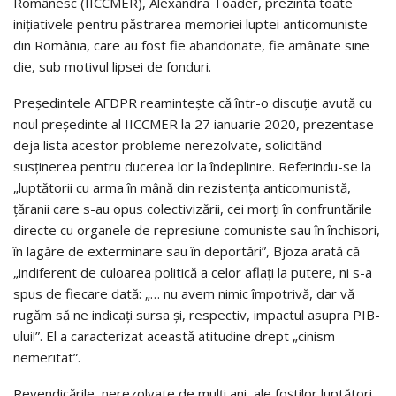
Românesc (IICCMER), Alexandra Toader, prezintă toate
inițiativele pentru păstrarea memoriei luptei anticomuniste
din România, care au fost fie abandonate, fie amânate sine
die, sub motivul lipsei de fonduri.
Președintele AFDPR reamintește că într-o discuție avută cu
noul președinte al IICCMER la 27 ianuarie 2020, prezentase
deja lista acestor probleme nerezolvate, solicitând
susținerea pentru ducerea lor la îndeplinire. Referindu-se la
„luptătorii cu arma în mână din rezistenţa anticomunistă,
ţăranii care s-au opus colectivizării, cei morţi în confruntările
directe cu organele de represiune comuniste sau în închisori,
în lagăre de exterminare sau în deportări”, Bjoza arată că
„indiferent de culoarea politică a celor aflaţi la putere, ni s-a
spus de fiecare dată: „… nu avem nimic împotrivă, dar vă
rugăm să ne indicați sursa și, respectiv, impactul asupra PIB-
ului!”. El a caracterizat această atitudine drept „cinism
nemeritat”.
Revendicările, nerezolvate de mulți ani, ale foștilor luptători