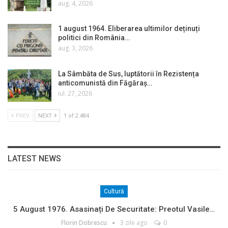
aug. 4, 2026
1 august 1964. Eliberarea ultimilor deținuți
politici din România…
aug. 3, 2026
La Sâmbăta de Sus, luptătorii în Rezistența
anticomunistă din Făgăraș…
iul. 27, 2026
PREV
NEXT
1 of 2.484
LATEST NEWS
Cultură
5 August 1976. Asasinați De Securitate: Preotul Vasile…
Florin Dobrescu
3 zile ago
0