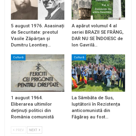
5 august 1976. Asasinați
A apărut volumul 4 al
de Securitate: preotul
seriei BRAZII SE FRÂNG,
Vasile Zăpârțan și
DAR NU SE ÎNDOIESC de
Dumitru Leontieș…
Ion Gavrilă…
Cultură
Cultură
1 august 1964.
La Sâmbăta de Sus,
Eliberarea ultimilor
luptătorii în Rezistența
deținuți politici din
anticomunistă din
România comunistă
Făgăraș au fost…
PREV
NEXT