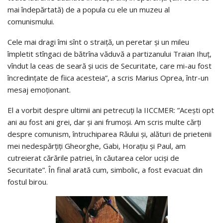
mai îndepărtată) de a popula cu ele un muzeu al
comunismului.
Cele mai dragi îmi sînt o straiță, un peretar și un mileu
împletit stîngaci de bătrîna văduvă a partizanului Traian Ihuț,
vîndut la ceas de seară și ucis de Securitate, care mi-au fost
încredințate de fiica acesteia”, a scris Marius Oprea, într-un
mesaj emoționant.
El a vorbit despre ultimii ani petrecuți la IICCMER: ”Acești opt
ani au fost ani grei, dar și ani frumoși. Am scris multe cărți
despre comunism, întruchiparea Răului și, alături de prietenii
mei nedespărțiți Gheorghe, Gabi, Horațiu și Paul, am
cutreierat cărările patriei, în căutarea celor uciși de
Securitate”. În final arată cum, simbolic, a fost evacuat din
fostul birou.