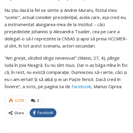
Nu știu dacă la fel se simte și Andrei Muraru, fostul meu
”ucenic”, actual consilier prezidențial, acela care, așa cred eu,
a instrumentat alungarea mea de la Institut – căci
președintele Johannis și Alexandra Toader, cea pe care a
delegat-o să-l reprezinte la CNSAS și apoi să preia IICCMER-
ul sînt, în tot acest scenariu, actori secundari.
”Am greșit, vînzînd sînge nevinovat” (Matei, 27, 4), plînge
Iuda în Joia Neagră. Eu nu sînt Iisus. Dar n-aș băga mîna în foc
că, în rest, nu există comparație. Dumnezeu să-i ierte, căci și
eu i-am iertat! Și să aibă și ei un Paște fericit. Dacă cred în
Înviere”, a scris, pe pagina sa de
Facebook
, Marius Oprea.
1.715
2
Share
Facebook