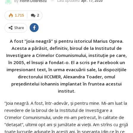
Last updated
apr. 17, 2020
By
Florin Dobrescu
1.715
2
Share
A fost ”joia neagră” și pentru istoricul Marius Oprea.
Acesta a părăsit, definitiv, biroul de la Institutul de
Investigare a Crimelor Comunismului, instituție pe care,
în 2005, el însuși a fondat-o. El a scris pe Facebook un
impresionant text, în urma evacuării sale, la dispozițiile
directorului IICCMER, Alexandra Toader, omul
președintelui Iohannis implantat în fruntea acestui
institut.
”Joia neagră. A fost, într-adevăr, și pentru mine. Mi-am luat la
revedere de la biroul de la Institutul de Investigare a
Crimelor Comunismului, unde mi-am petrecut, în calitate de
”detașat”, ultimii opt ani și jumătate ai vieții. Am strîns cu grijă
toate lucrurile adunate în acești ani, în speranța (din ce în ce