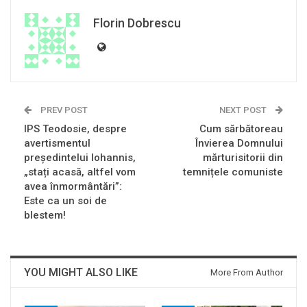
Florin Dobrescu
PREV POST
NEXT POST
IPS Teodosie, despre
Cum sărbătoreau
avertismentul
Învierea Domnului
președintelui Iohannis,
mărturisitorii din
„stați acasă, altfel vom
temnițele comuniste
avea înmormântări”:
Este ca un soi de
blestem!
YOU MIGHT ALSO LIKE
More From Author