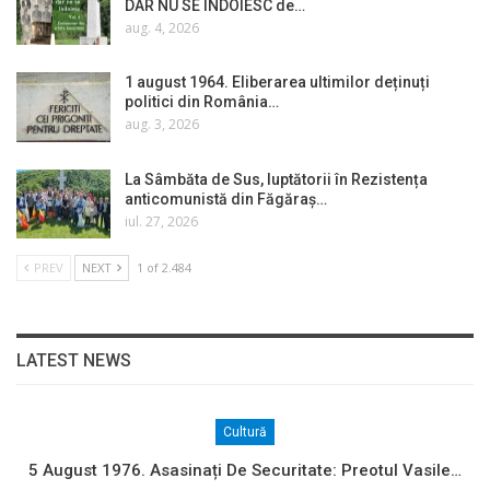
DAR NU SE ÎNDOIESC de…
aug. 4, 2026
1 august 1964. Eliberarea ultimilor deținuți
politici din România…
aug. 3, 2026
La Sâmbăta de Sus, luptătorii în Rezistența
anticomunistă din Făgăraș…
iul. 27, 2026
PREV
NEXT
1 of 2.484
LATEST NEWS
Cultură
5 August 1976. Asasinați De Securitate: Preotul Vasile…