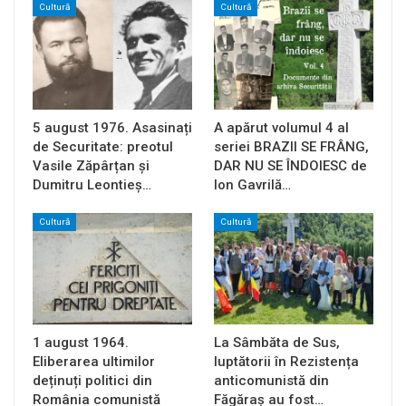
Cultură
Cultură
5 august 1976. Asasinați
A apărut volumul 4 al
de Securitate: preotul
seriei BRAZII SE FRÂNG,
Vasile Zăpârțan și
DAR NU SE ÎNDOIESC de
Dumitru Leontieș…
Ion Gavrilă…
Cultură
Cultură
1 august 1964.
La Sâmbăta de Sus,
Eliberarea ultimilor
luptătorii în Rezistența
deținuți politici din
anticomunistă din
România comunistă
Făgăraș au fost…