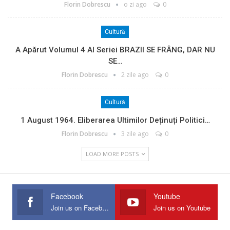
Florin Dobrescu
o zi ago
0
Cultură
A Apărut Volumul 4 Al Seriei BRAZII SE FRÂNG, DAR NU
SE…
Florin Dobrescu
2 zile ago
0
Cultură
1 August 1964. Eliberarea Ultimilor Deținuți Politici…
Florin Dobrescu
3 zile ago
0
LOAD MORE POSTS
Facebook
Youtube
Join us on Facebook
Join us on Youtube