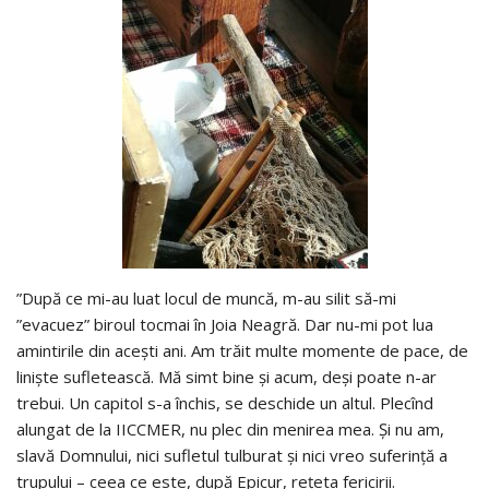
”După ce mi-au luat locul de muncă, m-au silit să-mi
”evacuez” biroul tocmai în Joia Neagră. Dar nu-mi pot lua
amintirile din acești ani. Am trăit multe momente de pace, de
liniște sufletească. Mă simt bine și acum, deși poate n-ar
trebui. Un capitol s-a închis, se deschide un altul. Plecînd
alungat de la IICCMER, nu plec din menirea mea. Și nu am,
slavă Domnului, nici sufletul tulburat și nici vreo suferință a
trupului – ceea ce este, după Epicur, rețeta fericirii.