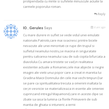
protipendada cu minte si sufelete minuscule aciuite la
carmele poporului roman.
Reply
6 ani ago
IO...gerules
Says
Cu mare durere in suflet se vede vidul unei emulatii
nationale.Patriotii,care mai svacnesc printre bicele
nevazute ale unei minoritati ce rupe din trupul si
sufletul neamului nostru,se macina in singuratate
pentru salvarea neamului sau de sub copita bifurcata a
diavolului.Cu amara tristete se vad,in realitatea
existentei actuale a Romaniei,cele mai abjecte si negre
imagini ale vietii unui popor care a creat in maretia lui
Gradina Maicii Domnului din cele mai vechi timpuri.Dar
se pare ca spiritualitatea trecuta a omenirii inaltata la
cer,in vesnicie se materializeaza in esente ale omeniei
cuprinzand intregul Mapamond,care in aceste clipe se
zbate sa iasa la lumina ca florile Primaverii de sub
mantia de ghiata si intuneric a iernii