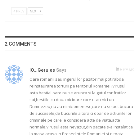
PREV
NEXT
2 COMMENTS
6 ani ago
IO...gerules
Says
Oare romanii sau ingerul lor pazitor mai pot rabda
reinstaurarea torturii pe teritoriul Romaniei?Virusul
asta bestial oare nu se arunca si la gatul confratilor
sai,bestiile cu doua picioare care n-au nici un
Dumnezeu,nu au nimic omenesc,care nu se pot bucura
de succesele,de bucuriile altora ci doar de actiunile lor
criminale pe care le considera acte de viata,acte
normale.Virusul asta nevazut,din pacate s-a instalat ca
la masa acasa in Presedintele Romaniei si-n toata