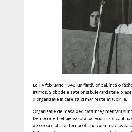
La 14 februarie 1948 lua fiinţă, oficial, încă o fă
frumos. Slobodele satelor şi bulevardistele oraşel
o organizaţie în care să-şi manifeste atitudinile.
Organizaţie de masă dedicată înregimentării şi înd
Democrate trebuie văzută oarecum ca o continuar
de onoare al acestei noi oficine comuniste avea 