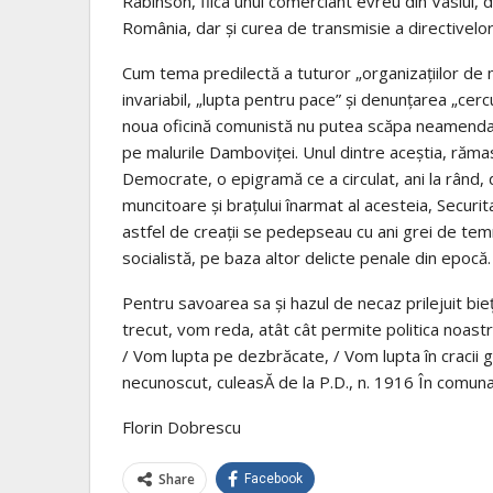
Rabinson, fiica unui comerciant evreu din Vaslui, d
România, dar şi curea de transmisie a directivelor
Cum tema predilectă a tuturor „organizaţiilor de m
invariabil, „lupta pentru pace” şi denunţarea „cerc
noua oficină comunistă nu putea scăpa neamendată 
pe malurile Damboviţei. Unul dintre aceştia, răma
Democrate, o epigramă ce a circulat, ani la rând, d
muncitoare şi braţului înarmat al acesteia, Secur
astfel de creaţii se pedepseau cu ani grei de temn
socialistă, pe baza altor delicte penale din epocă.
Pentru savoarea sa şi hazul de necaz prilejuit bieţil
trecut, vom reda, atât cât permite politica noast
/ Vom lupta pe dezbrăcate, / Vom lupta în cracii g
necunoscut, culeasĂ de la P.D., n. 1916 În comu
Florin Dobrescu
Share
Facebook