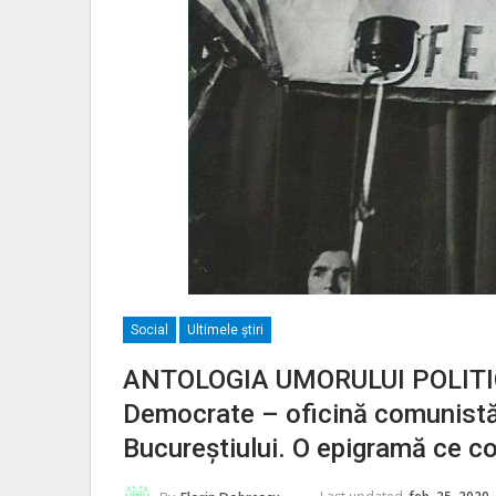
Social
Ultimele ştiri
ANTOLOGIA UMORULUI POLITIC
Democrate – oficină comunistă ş
Bucureştiului. O epigramă ce co