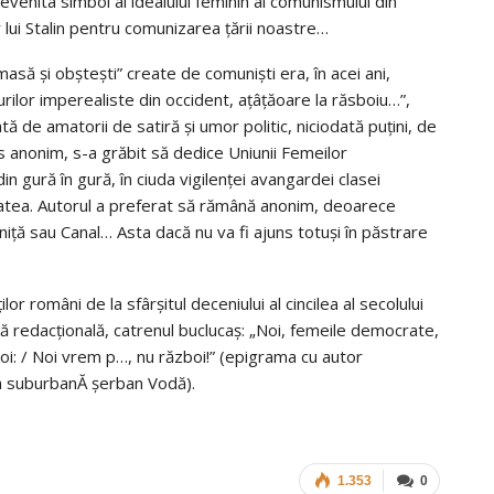
evenita simbol al idealului feminin al comunismului din
 lui Stalin pentru comunizarea ţării noastre…
asă şi obşteşti” create de comunişti era, în acei ani,
urilor imperealiste din occident, aţâţăoare la răsboiu…”,
de amatorii de satiră şi umor politic, niciodată puţini, de
s anonim, s-a grăbit să dedice Uniunii Femeilor
in gură în gură, în ciuda vigilenţei avangardei clasei
itatea. Autorul a preferat să rămână anonim, deoarece
iţă sau Canal… Asta dacă nu va fi ajuns totuşi în păstrare
or români de la sfârşitul deceniului al cincilea al secolului
ră redacţională, catrenul buclucaş: „Noi, femeile democrate,
oi: /
Noi vrem p…, nu război!” (epigrama cu autor
na suburbanĂ șerban Vodă).
1.353
0