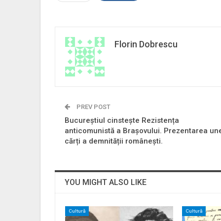
Florin Dobrescu
PREV POST
Bucureștiul cinstește Rezistența
anticomunistă a Brașovului. Prezentarea un
cărți a demnității românești.
YOU MIGHT ALSO LIKE
Cultură
Cultură