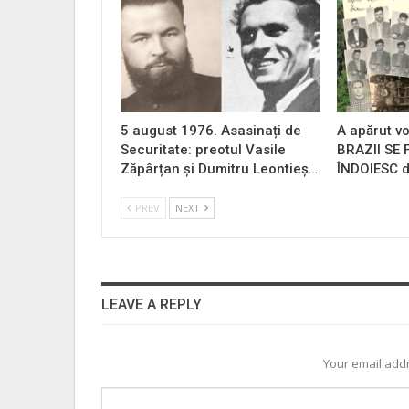
5 august 1976. Asasinați de
A apărut vo
Securitate: preotul Vasile
BRAZII SE
Zăpârțan și Dumitru Leontieș…
ÎNDOIESC d
PREV
NEXT
LEAVE A REPLY
Your email addr