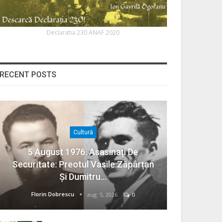
Declaratia 230 ANAF 2020
RECENT POSTS
Cultură
5 August 1976. Asasinați De
Securitate: Preotul Vasile Zăpârțan
Și Dumitru…
Florin Dobrescu
aug. 5, 2026
0