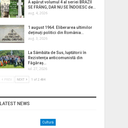
A apărut volumul 4 al seriei BRAZII
SE FRÂNG, DAR NU SE ÎNDOIESC de…
aug. 4, 2026
1 august 1964. Eliberarea ultimilor
deținuți politici din România…
aug. 3, 2026
La Sâmbăta de Sus, luptătorii în
Rezistența anticomunistă din
Făgăraș…
iul. 27, 2026
PREV
NEXT
1 of 2.484
LATEST NEWS
Cultură