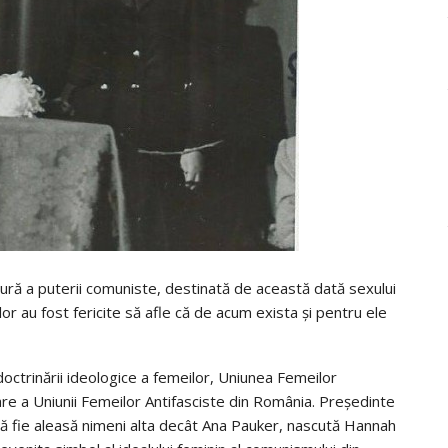
cătură a puterii comuniste, destinată de această dată sexului
or au fost fericite să afle că de acum exista şi pentru ele
octrinării ideologice a femeilor, Uniunea Femeilor
e a Uniunii Femeilor Antifasciste din România. Preşedinte
să fie aleasă nimeni alta decât Ana Pauker, nascută Hannah