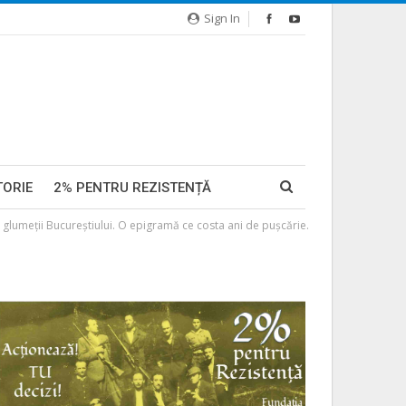
Sign In
TORIE
2% PENTRU REZISTENȚĂ
umeţii Bucureştiului. O epigramă ce costa ani de puşcărie.