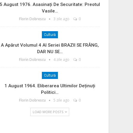
5 August 1976. Asasinați De Securitate: Preotul
Vasile…
Florin Dobrescu
3 zile ago
0
Cultură
A Apărut Volumul 4 Al Seriei BRAZII SE FRÂNG,
DAR NU SE…
Florin Dobrescu
4 zile ago
0
Cultură
1 August 1964. Eliberarea Ultimilor Deținuți
Politici…
Florin Dobrescu
5 zile ago
0
LOAD MORE POSTS