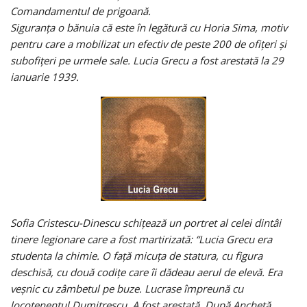
Comandamentul de prigoană.
Siguranţa o bănuia că este în legătură cu Horia Sima, motiv
pentru care a mobilizat un efectiv de peste 200 de ofiţeri şi
subofiţeri pe urmele sale. Lucia Grecu a fost arestată la 29
ianuarie 1939.
Sofia Cristescu-Dinescu schiţează un portret al celei dintâi
tinere legionare care a fost martirizată: “Lucia Grecu era
studenta la chimie. O faţă micuţa de statura, cu figura
deschisă, cu două codiţe care îi dădeau aerul de elevă. Era
veşnic cu zâmbetul pe buze. Lucrase împreună cu
locotenentul Dumitrescu. A fost arestată. După Anchetă