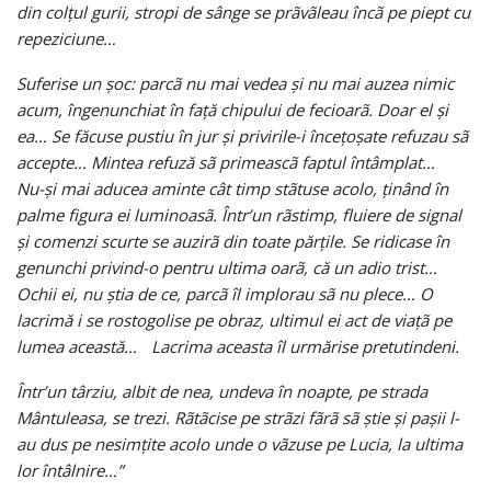
din colţul gurii, stropi de sânge se prãvãleau încã pe piept cu
repeziciune…
Suferise un şoc: parcã nu mai vedea şi nu mai auzea nimic
acum, îngenunchiat în faţă chipului de fecioarã. Doar el şi
ea… Se făcuse pustiu în jur şi privirile-i înceţoşate refuzau sã
accepte… Mintea refuză sã primeascã faptul întâmplat…
Nu-şi mai aducea aminte cât timp stãtuse acolo, ţinând în
palme figura ei luminoasã. Într’un rãstimp, fluiere de signal
şi comenzi scurte se auzirã din toate părţile. Se ridicase în
genunchi privind-o pentru ultima oarã, că un adio trist…
Ochii ei, nu ştia de ce, parcã îl implorau sã nu plece… O
lacrimă i se rostogolise pe obraz, ultimul ei act de viaţã pe
lumea această… Lacrima aceasta îl urmărise pretutindeni.
Într’un târziu, albit de nea, undeva în noapte, pe strada
Mântuleasa, se trezi. Rãtãcise pe strãzi fãrã sã ştie şi paşii l-
au dus pe nesimţite acolo unde o vãzuse pe Lucia, la ultima
lor întâlnire…”