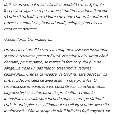
făţã, că un semnal mistic, îşi fãcu deodatã cruce. Spiritele
încep sã se agite cu repeziciune şi mulţimea adunatã începe
sã urle că turbatã spre clãdirea de unde chipuri în uniformã
privesc ostentativ la gloată adunatã, neînţelegând nici ele
ceea ce se petrece:
-Asasinilor!… Criminalilor!…
Un spectacol oribil la care ea, mulţimea, asistase involuntar
şi care o revoltase peste mãsurã. N’a ştiut şi nici simţit când
deodatã, pe sus parcã, se trezise în faţa corpului plin de
sânge. Se trase un pas înapoi, tresãrînd la vederea
cadavrului… Credea cã viseazã, cã totul nu este decât un vis
urît, nicidecum ceea ce avea acum în faţă privirilor. O
recunoscuse imediat: era ea, Lucia Grecu, cu ochii imobili,
larg deschişi şi senini, pironiţi spre înaltul cerului, în
imensitatea astralã, spre locul de popas etern pe tãrâmul
christic unde plecase şi Căpitanul cu ceilalţi şi unde avea sã-i
intalneascã… Câteva şuviţe de pãr îi brãzdau faţă angelicã, iar