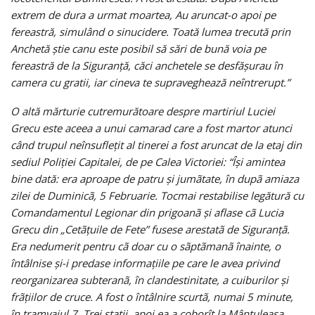
extrem de dura a urmat moartea, Au aruncat-o apoi pe
fereastră, simulând o sinucidere. Toată lumea trecută prin
Anchetă ştie canu este posibil să sări de bună voia pe
fereastră de la Siguranţă, căci anchetele se desfăşurau în
camera cu gratii, iar cineva te supraveghează neîntrerupt.”
O altă mărturie cutremurătoare despre martiriul Luciei
Grecu este aceea a unui camarad care a fost martor atunci
când trupul neînsufleţit al tinerei a fost aruncat de la etaj din
sediul Poliţiei Capitalei, de pe Calea Victoriei: “Îşi amintea
bine dată: era aproape de patru şi jumãtate, în dupã amiaza
zilei de Duminicã, 5 Februarie. Tocmai restabilise legătură cu
Comandamentul Legionar din prigoanã şi aflase cã Lucia
Grecu din „Cetãţuile de Fete” fusese arestatã de Siguranţã.
Era nedumerit pentru cã doar cu o sãptãmanã înainte, o
întâlnise şi-i predase informaţiile pe care le avea privind
reorganizarea subteranã, în clandestinitate, a cuiburilor şi
frãţiilor de cruce. A fost o întâlnire scurtã, numai 5 minute,
în tramvaiul 7. Trei staţii, apoi ea a coborît la Mântuleasa,