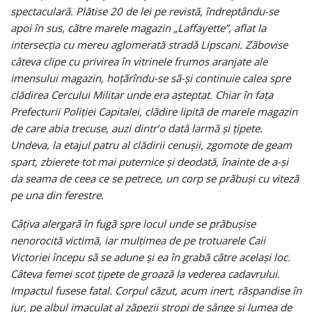
spectacularã. Plătise 20 de lei pe revistã, îndreptându-se
apoi în sus, cãtre marele magazin „Laffayette”, aflat la
intersecţia cu mereu aglomerată stradă Lipscani. Zãbovise
câteva clipe cu privirea în vitrinele frumos aranjate ale
imensului magazin, hoţãrîndu-se sã-şi continuie calea spre
clădirea Cercului Militar unde era aşteptat. Chiar în faţa
Prefecturii Poliţiei Capitalei, clãdire lipitã de marele magazin
de care abia trecuse, auzi dintr’o dată larmã şi ţipete.
Undeva, la etajul patru al clădirii cenuşii, zgomote de geam
spart, zbierete tot mai puternice şi deodată, înainte de a-şi
da seama de ceea ce se petrece, un corp se prãbuşi cu vitezã
pe una din ferestre.
Câţiva alergarã în fugã spre locul unde se prãbuşise
nenorocită victimã, iar mulţimea de pe trotuarele Caii
Victoriei începu sã se adune şi ea în grabã cãtre acelaşi loc.
Câteva femei scot ţipete de groazã la vederea cadavrului.
Impactul fusese fatal. Corpul cãzut, acum inert, rãspandise în
jur, pe albul imaculat al zãpezii stropi de sânge şi lumea de