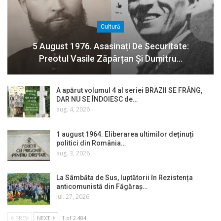
Cultură
5 August 1976. Asasinați De Securitate:
Preotul Vasile Zăpârțan Și Dumitru…
A apărut volumul 4 al seriei BRAZII SE FRÂNG,
DAR NU SE ÎNDOIESC de…
aug. 4, 2026
1 august 1964. Eliberarea ultimilor deținuți
politici din România…
aug. 3, 2026
La Sâmbăta de Sus, luptătorii în Rezistența
anticomunistă din Făgăraș…
iul. 27, 2026
PREV
NEXT
1 of 2.484