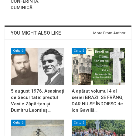
CONFERINȚĂ,
DUMINICĂ.
YOU MIGHT ALSO LIKE
More From Author
Cultură
Cultură
5 august 1976. Asasinați
A apărut volumul 4 al
de Securitate: preotul
seriei BRAZII SE FRÂNG,
Vasile Zăpârțan și
DAR NU SE ÎNDOIESC de
Dumitru Leontieș…
Ion Gavrilă…
Cultură
Cultură