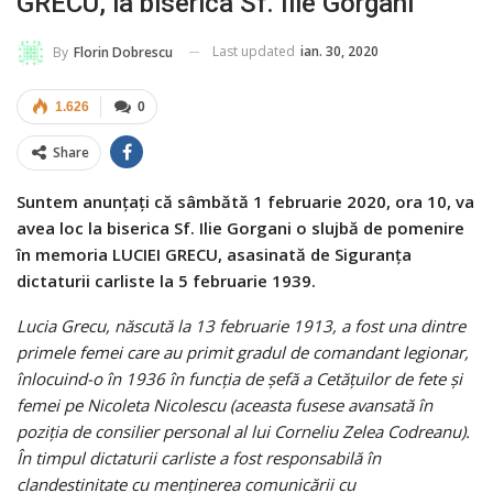
GRECU, la biserica Sf. Ilie Gorgani
Last updated
ian. 30, 2020
By
Florin Dobrescu
1.626
0
Share
Suntem anunțați că sâmbătă 1 februarie 2020, ora 10, va
avea loc la biserica Sf. Ilie Gorgani o slujbă de pomenire
în memoria LUCIEI GRECU, asasinată de Siguranța
dictaturii carliste la 5 februarie 1939.
Lucia Grecu, născută la 13 februarie 1913, a fost una dintre
primele femei care au primit gradul de comandant legionar,
înlocuind-o în 1936 în funcția de șefă a Cetățuilor de fete și
femei pe Nicoleta Nicolescu (aceasta fusese avansată în
poziţia de consilier personal al lui Corneliu Zelea Codreanu).
În timpul dictaturii carliste a fost responsabilă în
clandestinitate cu menţinerea comunicării cu