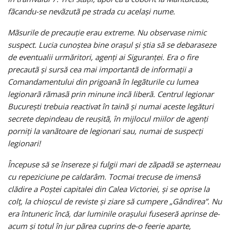
fãcandu-se nevãzutã pe strada cu acelaşi nume.
Mãsurile de precauţie erau extreme. Nu observase nimic
suspect. Lucia cunoştea bine oraşul şi ştia sã se debaraseze
de eventualii urmăritori, agenţi ai Siguranţei. Era o fire
precautã şi sursă cea mai importantã de informaţii a
Comandamentului din prigoanã în legãturile cu lumea
legionarã rãmasã prin minune incã liberã. Centrul legionar
Bucureşti trebuia reactivat în tainã şi numai aceste legături
secrete depindeau de reuşitã, în mijlocul miilor de agenţi
porniţi la vanãtoare de legionari sau, numai de suspecţi
legionari!
Începuse să se însereze şi fulgii mari de zãpadã se aşterneau
cu repeziciune pe caldarâm. Tocmai trecuse de imensă
clădire a Poştei capitalei din Calea Victoriei, şi se oprise la
colţ, la chioşcul de reviste şi ziare să cumpere „Gândirea”. Nu
era întuneric încă, dar luminile oraşului fuseseră aprinse de-
acum şi totul în jur pãrea cuprins de-o feerie aparte,