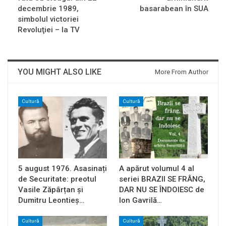
decembrie 1989,
basarabean în SUA
simbolul victoriei
Revoluţiei – la TV
YOU MIGHT ALSO LIKE
More From Author
Cultură
Cultură
5 august 1976. Asasinați
A apărut volumul 4 al
de Securitate: preotul
seriei BRAZII SE FRÂNG,
Vasile Zăpârțan și
DAR NU SE ÎNDOIESC de
Dumitru Leontieș…
Ion Gavrilă…
Cultură
Cultură