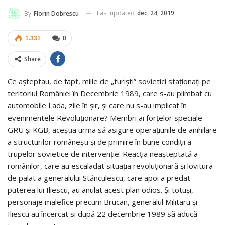
Last updated
dec. 24, 2019
By
Florin Dobrescu
1.331
0
Share
Ce așteptau, de fapt, miile de „turiști” sovietici staționați pe
teritoriul României în Decembrie 1989, care s-au plimbat cu
automobile Lada, zile în șir, și care nu s-au implicat în
evenimentele Revoluționare? Membri ai forțelor speciale
GRU și KGB, aceștia urma să asigure operațiunile de anihilare
a structurilor românești și de primire în bune condiții a
trupelor sovietice de intervenție. Reacția neașteptată a
românilor, care au escaladat situația revoluționară și lovitura
de palat a generalului Stănculescu, care apoi a predat
puterea lui Iliescu, au anulat acest plan odios. Și totuși,
personaje malefice precum Brucan, generalul Militaru și
Iliescu au încercat si după 22 decembrie 1989 să aducă