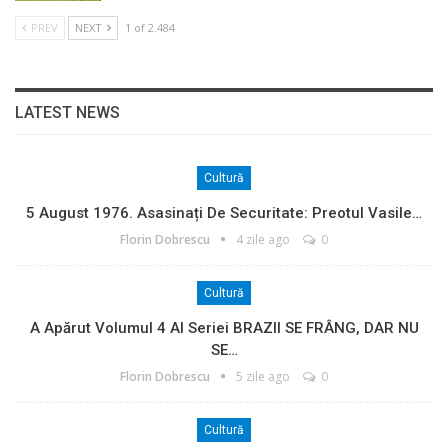
PREV
NEXT
1 of 2.484
LATEST NEWS
Cultură
5 August 1976. Asasinați De Securitate: Preotul Vasile…
Florin Dobrescu
4 zile ago
0
Cultură
A Apărut Volumul 4 Al Seriei BRAZII SE FRÂNG, DAR NU
SE…
Florin Dobrescu
5 zile ago
0
Cultură