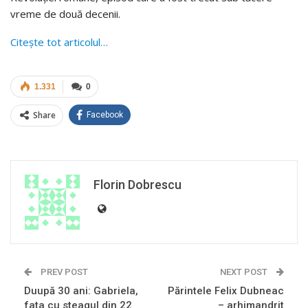
vreme de două decenii.
Citește tot articolul…
1.331
0
Share
Facebook
Florin Dobrescu
PREV POST
NEXT POST
Duupă 30 ani: Gabriela,
Părintele Felix Dubneac
fata cu steagul din 22
– arhimandrit