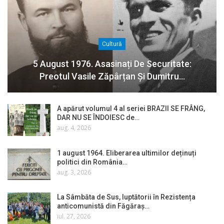
Cultură
5 August 1976. Asasinați De Securitate:
Preotul Vasile Zăpârțan Și Dumitru…
A apărut volumul 4 al seriei BRAZII SE FRÂNG,
DAR NU SE ÎNDOIESC de…
aug. 4, 2026
1 august 1964. Eliberarea ultimilor deținuți
politici din România…
aug. 3, 2026
La Sâmbăta de Sus, luptătorii în Rezistența
anticomunistă din Făgăraș…
iul. 27, 2026