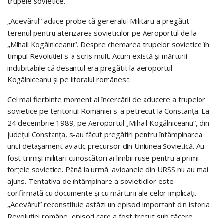
trupele sovietice.
„Adevărul“ aduce probe că generalul Militaru a pregătit
terenul pentru aterizarea sovieticilor pe Aeroportul de la
„Mihail Kogălniceanu“. Despre chemarea trupelor sovietice în
timpul Revoluţiei s-a scris mult. Acum există și mărturii
indubitabile că desantul era pregătit la aeroportul
Kogălniceanu și pe litoralul românesc.
Cel mai fierbinte moment al încercării de aducere a trupelor
sovietice pe teritoriul României s-a petrecut la Constanţa. La
24 decembrie 1989, pe Aeroportul „Mihail Kogălniceanu”, din
judeţul Constanţa, s-au făcut pregătiri pentru întâmpinarea
unui detaşament aviatic precursor din Uniunea Sovietică. Au
fost trimişi militari cunoscători ai limbii ruse pentru a primi
forţele sovietice. Până la urmă, avioanele din URSS nu au mai
ajuns. Tentativa de întâmpinare a sovieticilor este
confirmată cu documente şi cu mărturii ale celor implicaţi.
„Adevărul” reconstituie astăzi un episod important din istoria
Revoluţiei române, episod care a fost trecut sub tăcere