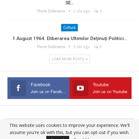
SE…
Florin Dobrescu
2 zile ago
0
Cultură
1 August 1964. Eliberarea Ultimilor Deținuți Politici…
Florin Dobrescu
3 zile ago
0
LOAD MORE POSTS
Facebook
Youtube
Join us on Facebook
Join us on Youtube
This website uses cookies to improve your experience. We'll
© 2025 - All Rights Reserved.
assume you're ok with this, but you can opt-out if you wish.
Website Design:
Buciumul