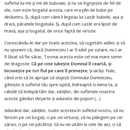
sufletul lui mii şi mii de buboaie, şi nu se îngrijeşte de fel de
ele, cum este bogatul acesta, care era plin de bube pe
dinăuntru. Şi, după cum câinii îi lingeau lui Lazăr bubele, aşa şi
dracii, păcatele bogatului. Şi, după cum Lazăr era lipsit de
hrană, aşa şi bogatul, de orice faptă de virtute.
Cunoscându-le dar pe toate acestea, să cugetăm adânc şi să
nu spunem că, dacă Dumnezeu l-ar fi iubit pe cutare, nu l-ar
fi lăsat să fie sărac. Tocmai acesta este cel mai mare semn
de dragoste.
Că pe cine iubeşte Domnul îl ceartă, şi
biciuieşte pe tot fiul pe care îl primeşte
; şi iarăşi: Fiule,
când vrei să te apropii să slujeşti Domnului Dumnezeu,
găteşte-ţi sufletul tău spre ispită, îndreaptă-ti inima ta, şi
rabdă! Să îndepărtăm dar, iubiţilor, din sufletele noastre
aceste gânduri deşarte şi adunate din popor! (…)
Adunând dar, iubiţilor, toate acestea în sufletul nostru, să nu
fericim pe cei bogaţi, ci pe cei virtuoşi, să nu plângem pe cei
săraci, ci pe cei păcătoşi. Să nu ne uităm la cele de aici, ci să