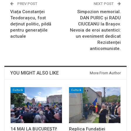
PREV POST
NEXT POST
Viața Constanței
Simpozion memorial.
Teodorașcu, fost
DAN PURIC și RADU
deținut politic, pildă
CIUCEANU la Brașov.
pentru generațiile
Nevoia de eroi autentici:
actuale
un eveniment dedicat
Rezistenței
anticomuniste.
YOU MIGHT ALSO LIKE
More From Author
Cultură
Cultură
14 MAI LA BUCUREȘTI!
Replica Fundației