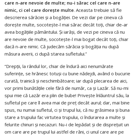
care n-are nevoie de multe; nu-i sărac cel care n-are
nimic, ci cel care doreşte multe
. Aceasta trebuie să fie
descrierea sărăciei şi a bogăţiei. De vezi dar pe cineva că
doreşte multe, socoteşte-l mai sărac decât toţi, chiar de-ar
avea bogăţiile pământului. Şi iarăşi, de vezi pe cineva că nu
are nevoie de multe, socoteşte-l mai bogat decât toţi, chiar
dacă n-are nimic. Că judecăm sărăcia şi bogăţia nu după
măsura averii, ci după starea sufletului.”
“Drepţii, la rândul lor, chiar de îndură aici nenumărate
suferinţe, se hrănesc totuşi cu bune nădejdi, având o bucurie
curată, trainică şi neschimbătoare; iar după plecarea de aici,
vor primi bunătăţile cele fără de număr, ca şi Lazăr. Să nu-mi
spui mie că Lazăr era plin de bube! Priveşte înlăuntrul său, la
sufletul pe care îl avea mai de preţ decât aurul; dar, mai bine
spus, nu numai sufletul, ci şi trupul lui, că nu grăsimea şi buna
stare a trupului fac virtutea trupului, ci îndurarea a multe şi
felurite chinuri şi necazuri. Nu-i de lepădat şi de dispreţuit un
om care are pe trupul lui astfel de răni, ci unul care are pe