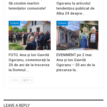
Să cinstim martirii
Ogoranu la articolul
temnițelor comuniste!
tendențios publicat de
Alba 24 despre…
Cultură
Cultură
FOTO. Ana și Ion Gavrilă
EVENIMENT pe 2 mai:
Ogoranu, comemorați la
Ana și Ion Gavrilă
20 de ani de la trecerea
Ogoranu – 20 ani de la
la Domnul.…
plecarea la…
PREV
NEXT
LEAVE A REPLY