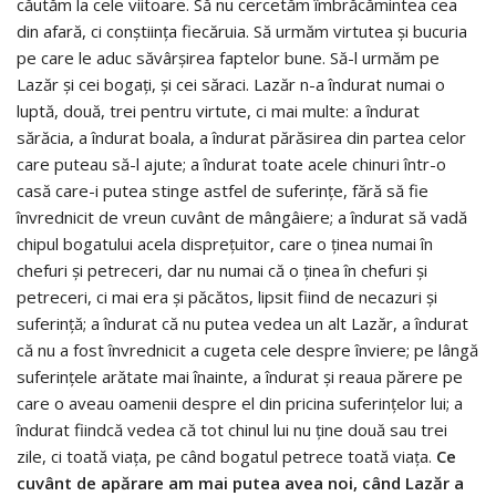
căutăm la cele viitoare. Să nu cercetăm îmbrăcămintea cea
din afară, ci conştiinţa fiecăruia. Să urmăm virtutea şi bucuria
pe care le aduc săvârşirea faptelor bune. Să-l urmăm pe
Lazăr şi cei bogaţi, şi cei săraci. Lazăr n-a îndurat numai o
luptă, două, trei pentru virtute, ci mai multe: a îndurat
sărăcia, a îndurat boala, a îndurat părăsirea din partea celor
care puteau să-l ajute; a îndurat toate acele chinuri într-o
casă care-i putea stinge astfel de suferinţe, fără să fie
învrednicit de vreun cuvânt de mângâiere; a îndurat să vadă
chipul bogatului acela dispreţuitor, care o ţinea numai în
chefuri şi petreceri, dar nu numai că o ţinea în chefuri şi
petreceri, ci mai era şi păcătos, lipsit fiind de necazuri şi
suferinţă; a îndurat că nu putea vedea un alt Lazăr, a îndurat
că nu a fost învrednicit a cugeta cele despre înviere; pe lângă
suferinţele arătate mai înainte, a îndurat şi reaua părere pe
care o aveau oamenii despre el din pricina suferinţelor lui; a
îndurat fiindcă vedea că tot chinul lui nu ţine două sau trei
zile, ci toată viaţa, pe când bogatul petrece toată viaţa.
Ce
cuvânt de apărare am mai putea avea noi, când Lazăr a