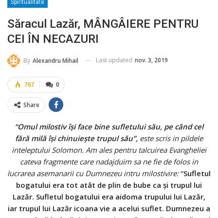
Spiritualitate
Săracul Lazăr, MÂNGÂIERE PENTRU
CEI ÎN NECAZURI
Last updated
nov. 3, 2019
By
Alexandru Mihail
767
0
Share
“Omul milostiv îşi face bine sufletului său, pe când cel
fără milă îşi chinuieşte trupul său”,
este scris in pildele
inteleptului Solomon. Am ales pentru talcuirea Evangheliei
cateva fragmente care nadajduim sa ne fie de folos in
lucrarea asemanarii cu Dumnezeu intru milostivire:
“Sufletul
bogatului era tot atât de plin de bube ca şi trupul lui
Lazăr. Sufletul bogatului era aidoma trupului lui Lazăr,
iar trupul lui Lazăr icoana vie a acelui suflet. Dumnezeu a