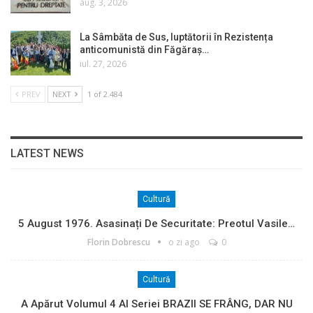
aug. 3, 2026
La Sâmbăta de Sus, luptătorii în Rezistența
anticomunistă din Făgăraș…
iul. 27, 2026
PREV
NEXT
1 of 2.484
LATEST NEWS
Cultură
5 August 1976. Asasinați De Securitate: Preotul Vasile…
Florin Dobrescu
o zi ago
0
Cultură
A Apărut Volumul 4 Al Seriei BRAZII SE FRÂNG, DAR NU