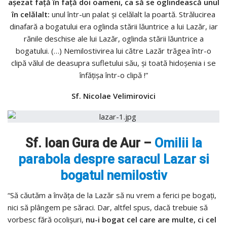
aşezat faţă în faţă doi oameni, ca să se oglindească unul
în celălalt:
unul într-un palat şi celălalt la poartă. Strălucirea
dinafară a bogatului era oglinda stării lăuntrice a lui Lazăr, iar
rănile deschise ale lui Lazăr, oglinda stării lăuntrice a
bogatului. (…) Nemilostivirea lui către Lazăr trăgea într-o
clipă vălul de deasupra sufletului său, şi toată hidoşenia i se
înfăţişa într-o clipă !”
Sf. Nicolae Velimirovici
Sf. Ioan Gura de Aur –
Omilii la
parabola despre saracul Lazar si
bogatul nemilostiv
“Să căutăm a învăţa de la Lazăr să nu vrem a ferici pe bogaţi,
nici să plângem pe săraci. Dar, altfel spus, dacă trebuie să
vorbesc fără ocolişuri,
nu-i bogat cel care are multe, ci cel