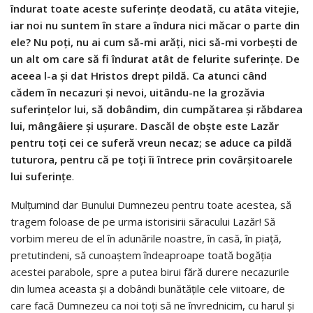
îndurat toate aceste suferinţe deodată, cu atâta vitejie,
iar noi nu suntem în stare a îndura nici măcar o parte din
ele?
Nu poţi, nu ai cum să-mi arăţi, nici să-mi vorbeşti de
un alt om care să fi îndurat atât de felurite suferinţe. De
aceea l-a şi dat Hristos drept pildă.
Ca atunci când
cădem în necazuri şi nevoi, uitându-ne la grozăvia
suferinţelor lui, să dobândim, din cumpătarea şi răbdarea
lui, mângâiere şi uşurare. Dascăl de obşte este Lazăr
pentru toţi cei ce suferă vreun necaz; se aduce ca pildă
tuturora, pentru că pe toţi îi întrece prin covârşitoarele
lui suferinţe
.
Mulţumind dar Bunului Dumnezeu pentru toate acestea, să
tragem foloase de pe urma istorisirii săracului Lazăr! Să
vorbim mereu de el în adunările noastre, în casă, în piaţă,
pretutindeni, să cunoaştem îndeaproape toată bogăţia
acestei parabole, spre a putea birui fără durere necazurile
din lumea aceasta şi a dobândi bunătăţile cele viitoare, de
care facă Dumnezeu ca noi toţi să ne învrednicim, cu harul şi