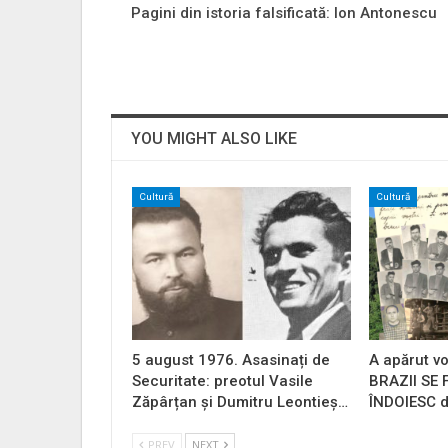
Pagini din istoria falsificată: Ion Antonescu
YOU MIGHT ALSO LIKE
Cultură
Cultură
5 august 1976. Asasinați de
A apărut vo
Securitate: preotul Vasile
BRAZII SE
Zăpârțan și Dumitru Leontieș…
ÎNDOIESC d
PREV
NEXT