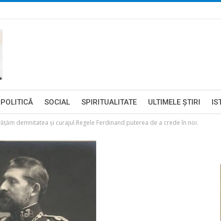
POLITICĂ
SOCIAL
SPIRITUALITATE
ULTIMELE ŞTIRI
IS
vățăm demnitatea și curajul.Regele Ferdinand puterea de a crede în noi.