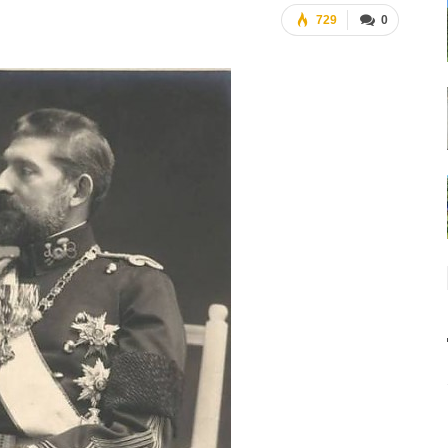
729
0