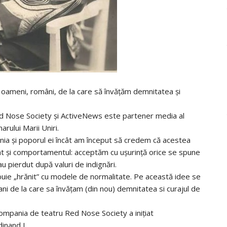
oameni, români, de la care să învățăm demnitatea și
ed Nose Society și ActiveNews este partener media al
rului Marii Uniri.
nia și poporul ei încât am început să credem că acestea
mbat și comportamentul: acceptăm cu ușurință orice se spune
u pierdut după valuri de indignări.
ebuie „hrănit” cu modele de normalitate. Pe această idee se
ani de la care sa învățam (din nou) demnitatea si curajul de
compania de teatru Red Nose Society a inițiat
dinand I