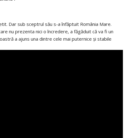
etit. Dar sub sceptrul său s-a înfăptuit România Mare.
are nu prezenta nici o încredere, a făgăduit că va fi un
noastră a ajuns una dintre cele mai puternice și stabile