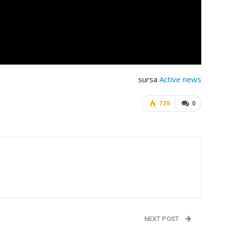
sursa
Active news
729
0
NEXT POST