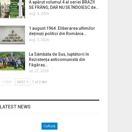
A apărut volumul 4 al seriei BRAZII
SE FRÂNG, DAR NU SE ÎNDOIESC de…
aug. 4, 2026
1 august 1964. Eliberarea ultimilor
deținuți politici din România…
aug. 3, 2026
La Sâmbăta de Sus, luptătorii în
Rezistența anticomunistă din
Făgăraș…
iul. 27, 2026
PREV
NEXT
1 of 2.484
LATEST NEWS
Cultură