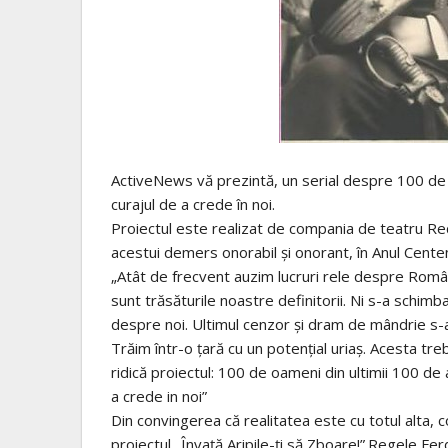
ActiveNews vă prezintă, un serial despre 100 de 
curajul de a crede în noi.
Proiectul este realizat de compania de teatru R
acestui demers onorabil și onorant, în Anul Centena
„Atât de frecvent auzim lucruri rele despre Româ
sunt trăsăturile noastre definitorii. Ni s-a schi
despre noi. Ultimul cenzor și dram de mândrie s-a
Trăim într-o țară cu un potențial uriaș. Acesta tr
ridică proiectul: 100 de oameni din ultimii 100 de 
a crede in noi”
Din convingerea că realitatea este cu totul alta, 
proiectul „Învață Aripile-ți să Zboare!”.Regele Fer