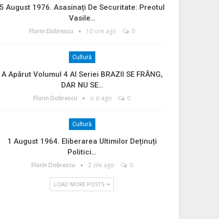
5 August 1976. Asasinați De Securitate: Preotul
Vasile…
Florin Dobrescu
10 ore ago
0
Cultură
A Apărut Volumul 4 Al Seriei BRAZII SE FRÂNG,
DAR NU SE…
Florin Dobrescu
o zi ago
0
Cultură
1 August 1964. Eliberarea Ultimilor Deținuți
Politici…
Florin Dobrescu
2 zile ago
0
LOAD MORE POSTS