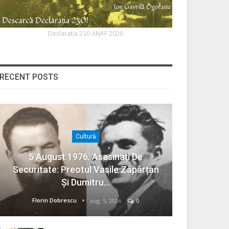
Declaratia 230 ANAF 2020
RECENT POSTS
Cultură
5 August 1976. Asasinați De
Securitate: Preotul Vasile Zăpârțan
Și Dumitru…
Florin Dobrescu
aug. 5, 2026
0