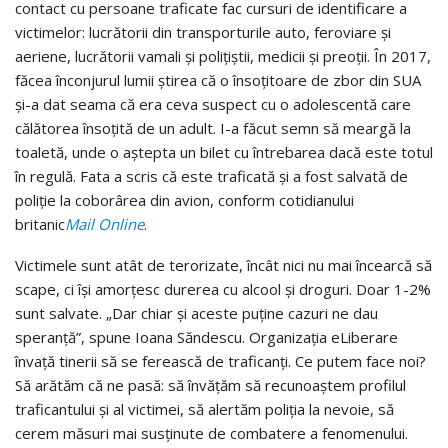
contact cu persoane traficate fac cursuri de identificare a
victimelor: lucrătorii din transporturile auto, feroviare și
aeriene, lucrătorii vamali și polițiștii, medicii și preoții. În 2017,
făcea înconjurul lumii știrea că o însoțitoare de zbor din SUA
și-a dat seama că era ceva suspect cu o adolescentă care
călătorea însoțită de un adult. I-a făcut semn să meargă la
toaletă, unde o aștepta un bilet cu întrebarea dacă este totul
în regulă. Fata a scris că este traficată și a fost salvată de
poliție la coborârea din avion, conform cotidianului
britanic
Mail Online
.
Victimele sunt atât de terorizate, încât nici nu mai încearcă să
scape, ci își amorțesc durerea cu alcool și droguri. Doar 1-2%
sunt salvate. „Dar chiar și aceste puține cazuri ne dau
speranță”, spune Ioana Săndescu. Organizația eLiberare
învață tinerii să se ferească de traficanți. Ce putem face noi?
Să arătăm că ne pasă: să învățăm să recunoaștem profilul
traficantului și al victimei, să alertăm poliția la nevoie, să
cerem măsuri mai susținute de combatere a fenomenului.