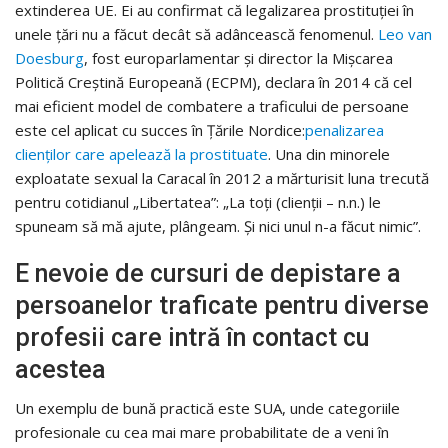
extinderea UE. Ei au confirmat că legalizarea prostituției în
unele țări nu a făcut decât să adâncească fenomenul.
Leo van
Doesburg
, fost europarlamentar și director la Mișcarea
Politică Creștină Europeană (ECPM), declara în 2014 că cel
mai eficient model de combatere a traficului de persoane
este cel aplicat cu succes în Țările Nordice:
penalizarea
clienților care apelează la prostituate
. Una din minorele
exploatate sexual la Caracal în 2012 a mărturisit luna trecută
pentru cotidianul „Libertatea”: „La toți (clienții – n.n.) le
spuneam să mă ajute, plângeam. Și nici unul n-a făcut nimic”.
E nevoie de cursuri de depistare a
persoanelor traficate pentru diverse
profesii care intră în contact cu
acestea
Un exemplu de bună practică este SUA, unde categoriile
profesionale cu cea mai mare probabilitate de a veni în