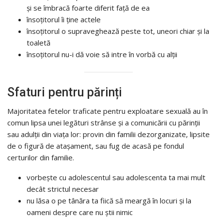
și se îmbracă foarte diferit față de ea
însoțitorul îi ține actele
însoțitorul o supraveghează peste tot, uneori chiar și la
toaletă
însoțitorul nu-i dă voie să intre în vorbă cu alții
Sfaturi pentru părinți
Majoritatea fetelor traficate pentru exploatare sexuală au în
comun lipsa unei legături strânse și a comunicării cu părinții
sau adulții din viața lor: provin din familii dezorganizate, lipsite
de o figură de atașament, sau fug de acasă pe fondul
certurilor din familie.
vorbește cu adolescentul sau adolescenta ta mai mult
decât strictul necesar
nu lăsa o pe tânăra ta fiică să meargă în locuri și la
oameni despre care nu știi nimic