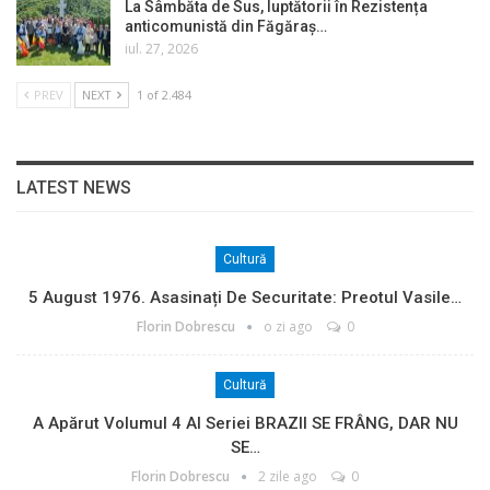
La Sâmbăta de Sus, luptătorii în Rezistența
anticomunistă din Făgăraș…
iul. 27, 2026
PREV
NEXT
1 of 2.484
LATEST NEWS
Cultură
5 August 1976. Asasinați De Securitate: Preotul Vasile…
Florin Dobrescu
o zi ago
0
Cultură
A Apărut Volumul 4 Al Seriei BRAZII SE FRÂNG, DAR NU
SE…
Florin Dobrescu
2 zile ago
0