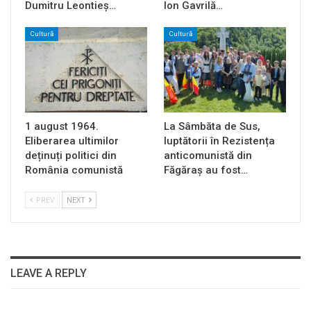
Dumitru Leontieș…
Ion Gavrilă…
Cultură
Cultură
1 august 1964.
La Sâmbăta de Sus,
Eliberarea ultimilor
luptătorii în Rezistența
deținuți politici din
anticomunistă din
România comunistă
Făgăraș au fost…
PREV
NEXT
LEAVE A REPLY