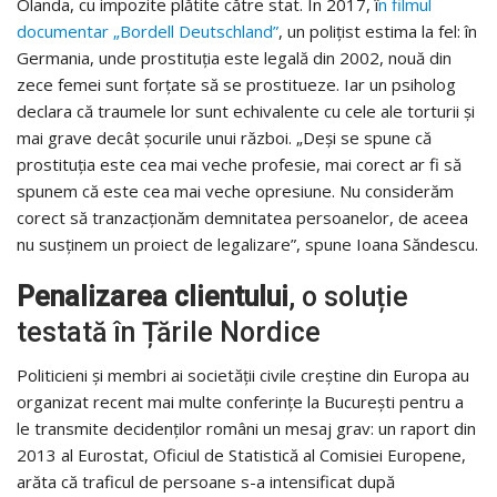
Olanda, cu impozite plătite către stat. În 2017, î
n filmul
documentar „Bordell Deutschland”
, un polițist estima la fel: în
Germania, unde prostituția este legală din 2002, nouă din
zece femei sunt forțate să se prostitueze. Iar un psiholog
declara că traumele lor sunt echivalente cu cele ale torturii și
mai grave decât șocurile unui război. „Deși se spune că
prostituția este cea mai veche profesie, mai corect ar fi să
spunem că este cea mai veche opresiune. Nu considerăm
corect să tranzacționăm demnitatea persoanelor, de aceea
nu susținem un proiect de legalizare”, spune Ioana Săndescu.
Penalizarea clientului
, o soluție
testată în Țările Nordice
Politicieni și membri ai societății civile creștine din Europa au
organizat recent mai multe conferințe la București pentru a
le transmite decidenților români un mesaj grav: un raport din
2013 al Eurostat, Oficiul de Statistică al Comisiei Europene,
arăta că traficul de persoane s-a intensificat după