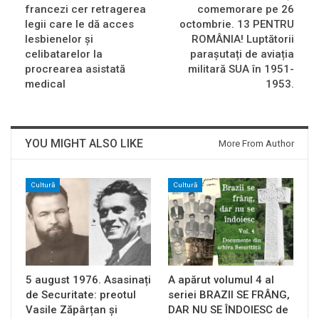
francezi cer retragerea
comemorare pe 26
legii care le dă acces
octombrie. 13 PENTRU
lesbienelor și
ROMÂNIA! Luptătorii
celibatarelor la
parașutați de aviația
procrearea asistată
militară SUA în 1951-
medical
1953.
YOU MIGHT ALSO LIKE
More From Author
Cultură
Cultură
5 august 1976. Asasinați
A apărut volumul 4 al
de Securitate: preotul
seriei BRAZII SE FRÂNG,
Vasile Zăpârțan și
DAR NU SE ÎNDOIESC de