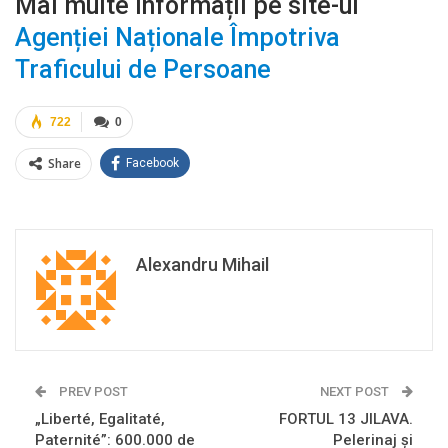
Mai multe informații pe site-ul
Agenției Naționale Împotriva
Traficului de Persoane
722
0
Share
Facebook
Alexandru Mihail
PREV POST
NEXT POST
„Liberté, Egalitaté,
FORTUL 13 JILAVA.
Paternité”: 600.000 de
Pelerinaj și