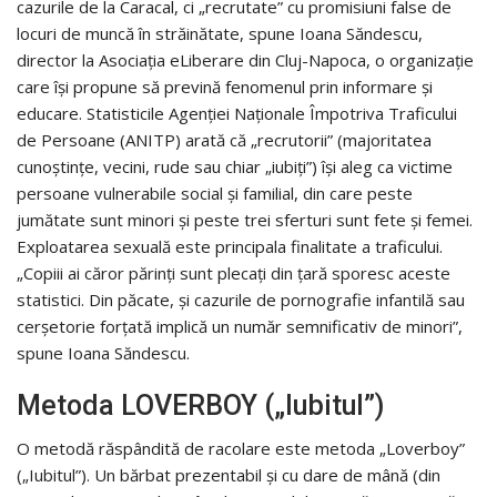
cazurile de la Caracal, ci „recrutate” cu promisiuni false de
locuri de muncă în străinătate, spune Ioana Săndescu,
director la Asociația eLiberare din Cluj-Napoca, o organizație
care își propune să prevină fenomenul prin informare și
educare. Statisticile Agenției Naționale Împotriva Traficului
de Persoane (ANITP) arată că „recrutorii” (majoritatea
cunoștin­țe, vecini, rude sau chiar „iubiți”) își aleg ca victime
persoane vulnerabile social și familial, din care peste
jumătate sunt minori și peste trei sferturi sunt fete și femei.
Exploatarea sexuală este principala finalitate a traficului.
„Copiii ai căror părinți sunt plecați din țară sporesc aceste
statistici. Din păcate, și cazurile de pornografie infantilă sau
cerșetorie forțată implică un număr semnificativ de minori”,
spune Ioana Săndescu.
Metoda LOVERBOY („Iubitul”)
O metodă răspândită de racolare este metoda „Loverboy”
(„Iubitul”). Un bărbat prezentabil și cu dare de mână (din