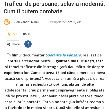
Traficul de persoane, sclavia modernă.
Cum îl putem combate
Last updated
oct. 8, 2019
By
Alexandru Mihail
722
0
Share
În filmul documentar
Speranțe la vânzare
, realizat de
Centrul Parteneriat pentru Egalitate din București, fete
și femei traficate din întreaga țară dau mărturie despre
experiența lor. Camelia avea 16 ani când a mers la cineva
acasă cu o „prietenă”. Aceasta din urmă a plecat, dar ea
a rămas sechestrată opt luni, alături de alte
adolescente. Erau permanent supravegheate și obligate
să se prostitueze. „Stăpânul” casei purta pistol și ținea
actele lor în portofel. Într-o noapte și-a înfrânt teama și
a fugit doar în maieu și șort. După violurile și agresiunile