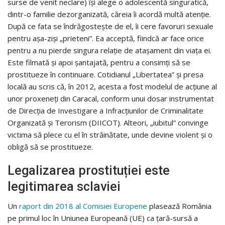
surse de venit neclare) își alege o adolescentă singuratică,
dintr-o familie dezorganizată, căreia îi acordă multă atenție.
După ce fata se îndrăgostește de el, îi cere favoruri sexuale
pentru așa-ziși „prieteni”. Ea acceptă, fiindcă ar face orice
pentru a nu pierde singura relație de atașament din viața ei.
Este filmată și apoi șantajată, pentru a consimți să se
prostitueze în continuare. Cotidianul „Libertatea” și presa
locală au scris că, în 2012, acesta a fost modelul de acțiune al
unor proxeneți din Caracal, conform unui dosar instrumentat
de Direcția de Investigare a Infracțiunilor de Criminalitate
Organizată și Terorism (DIICOT). Alteori, „iubitul” convinge
victima să plece cu el în străinătate, unde devine violent și o
obligă să se prostitueze.
Legalizarea prostituției este
legitimarea sclaviei
Un
raport din 2018 al Comisiei Europene
plasează România
pe primul loc în Uniunea Europeană (UE) ca țară-sursă a