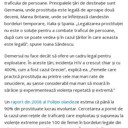
traficului de persoane. Principalele țări de destinație sunt
Germania, unde prostituția este legală de aproape două
decenii, Marea Britanie, unde se înființează clandestin
bordeluri temporare, Italia și Spania. „Legalizarea prostituției
nu este o soluție pentru a combate traficul de persoane,
după cum se poate vedea și în cazul țărilor în care aceasta
este legală”, spune Ioana Săndescu.
Demersul nu face decât să ofere un cadru legal pentru
exploatare. În aceste țări, incidența HIV a crescut chiar și cu
400%, cum a fost cazul Greciei”, explică ea. „Femeile care
practică prostituția au printre cele mai mari rate de
sinucidere, au șanse considerabil mai mari să moară în
sărăcie și experimentează violența repetată și extremă.”
Un
raport din 2008 al Poliției olandez
e estima că până la
90% din prostituate lucrau involuntar. Cercetarea a pornit de
la cazul unei rețele de traficanți care exploatau și supuneau la
violențe extreme peste 100 de femei în bordeluri legale din