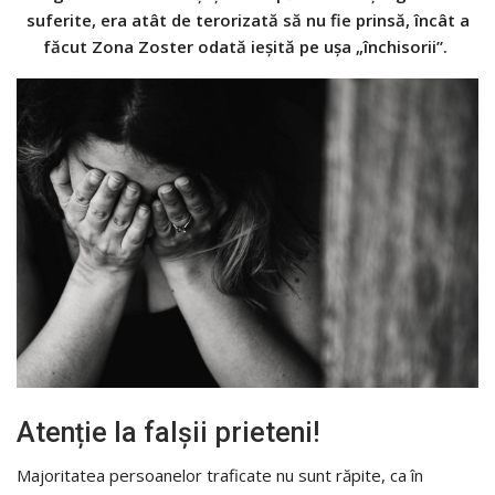
suferite, era atât de terorizată să nu fie prinsă, încât a
făcut Zona Zoster odată ieșită pe ușa „închisorii”.
Atenție la falșii prieteni!
Majoritatea persoanelor traficate nu sunt răpite, ca în