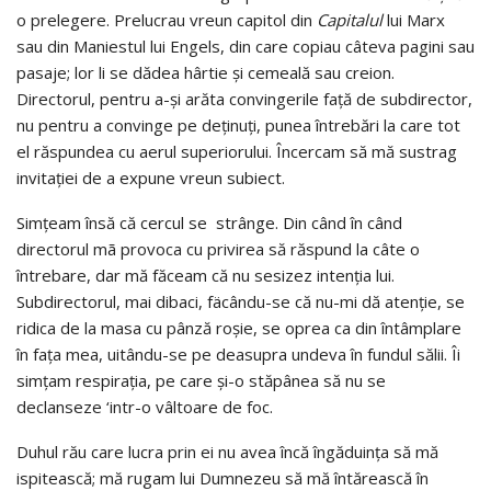
o prelegere. Prelucrau vreun capitol din
Capitalul
lui Marx
sau din Maniestul lui Engels, din care copiau câteva pagini sau
pasaje; lor li se dădea hârtie şi cemeală sau creion.
Directorul, pentru a-şi arăta convingerile faţă de subdirector,
nu pentru a convinge pe deţinuţi, punea întrebări la care tot
el răspundea cu aerul superiorului. Încercam să mă sustrag
invitaţiei de a expune vreun subiect.
Simţeam însă că cercul se strânge. Din când în când
directorul mã provoca cu privirea să răspund la câte o
întrebare, dar mă făceam că nu sesizez intenţia lui.
Subdirectorul, mai dibaci, fäcându-se că nu-mi dă atenţie, se
ridica de la masa cu pânză roşie, se oprea ca din întâmplare
în faţa mea, uitându-se pe deasupra undeva în fundul sălii. Îi
simţam respiraţia, pe care şi-o stăpânea să nu se
declanseze ‘intr-o vâltoare de foc.
Duhul rău care lucra prin ei nu avea încă îngăduinţa să mă
ispitească; mă rugam lui Dumnezeu să mă întărească în