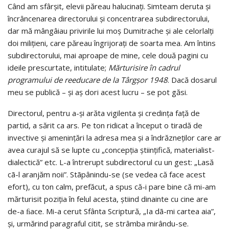
Când am sfârşit, elevii păreau halucinaţi. Simteam deruta şi
încrâncenarea directorului şi concentrarea subdirectorului,
dar mă mângâiau privirile lui moş Dumitrache şi ale celorlalţi
doi miliţieni, care păreau îngrijoraţi de soarta mea. Am întins
subdirectorului, mai aproape de mine, cele două pagini cu
ideile prescurtate, intitulate;
Mărturisire în cadrul
programului de reeducare de la Târgşor 1948
. Dacă dosarul
meu se publică – şi aş dori acest lucru – se pot găsi.
Directorul, pentru a-şi arăta vigilenta şi credinţa faţă de
partid, a sărit ca ars. Pe ton ridicat a început o tiradă de
invective şi ameninţări la adresa mea şi a îndrăzneţilor care ar
avea curajul să se lupte cu „concepţia ştiinţifică, materialist-
dialectică” etc. L-a întrerupt subdirectorul cu un gest: „Lasă
cã-l aranjăm noii”. Stãpânindu-se (se vedea că face acest
efort), cu ton calm, prefăcut, a spus că-i pare bine că mi-am
mărturisit poziţia în felul acesta, ştiind dinainte cu cine are
de-a ﬁace. Mi-a cerut Sfânta Scriptură, „Ia dã-mi cartea aia”,
şi, urmărind paragraful citit, se strâmba mirându-se.