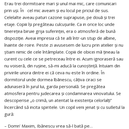
Erau trei dormitoare mari şi unul mai mic, care comunicari
prin uşi. În cel mic aveam şi eu locul pe priciul de sus.
Celelalte aveau paturi cazone suprapuse, pe douã şi trei
etaje. Copiii îşi pregăteau culcuşurile. Ca in orice loc unde
tinereţea biruie grija suferinţei, era o atmosferă de bună
dispoziţie. Aveai impresia că te aﬂi într-un stup de albine,
înainte de roire. Peste zi avusesem de lucru prin atelier şi nu
ştiam nimic de cele întâmplate. Copiii de obicei mã ţineau la
curent cu cele ce se petreceau între ei. Acum ignoraseră sau
nu voiseră, din ruşine, să-mi aducă la cunoştinţă. lntuiam din
privirile unora dintre ei că ceva nu este în ordine. În
dormitorul unde dormea lbãnescu, câţiva ciraci se
adunaseră în jurul lui, garda personală. Se pregătea
atmosfera pentru judecarea şi condamnarea vinovatului. Se
descoperise „o crimă, un atentat la existenţa celorlalţi”
încercând să incita spiritele. Un copil veni jenat şi cu suﬂetul la
gură:
– Domn’ Maxim, Ibănescu vrea să-l bată pe…