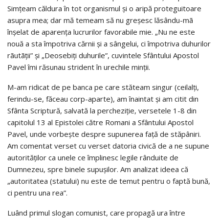
Simţeam căldura în tot organismul şi o aripă proteguitoare
asupra mea; dar mă temeam să nu greşesc lăsându-mã
înşelat de aparenţa lucrurilor favorabile mie. „Nu ne este
nouă a sta împotriva cărnii şi a sângelui, ci împotriva duhurilor
rãutãţii” şi „Deosebiţi duhurile”, cuvintele Sfântului Apostol
Pavel îmi răsunau strident în urechile minţii.
M-am ridicat de pe banca pe care stăteam singur (ceilalţi,
ferindu-se, făceau corp-aparte), am înaintat şi am citit din
Sfânta Scriptură, salvată la percheziţie, versetele 1-8 din
capitolul 13 al Epistolei către Romani a Sfântului Apostol
Pavel, unde vorbeşte despre supunerea faţă de stăpâniri.
Am comentat verset cu verset datoria civică de a ne supune
autorităţilor ca unele ce împlinesc legile rânduite de
Dumnezeu, spre binele supuşilor. Am analizat ideea că
„autoritatea (statului) nu este de temut pentru o faptă bună,
ci pentru una rea”.
Luând primul slogan comunist, care propagă ura între