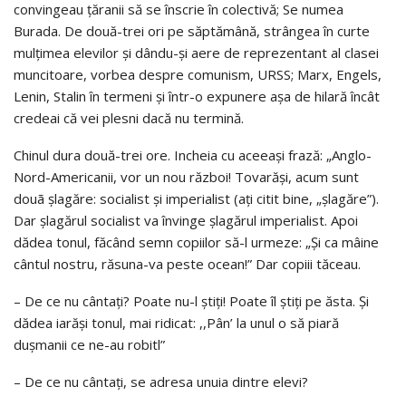
convingeau ţăranii să se înscrie în colectivă; Se numea
Burada. De două-trei ori pe săptămână, strângea în curte
mulţimea elevilor şi dându-şi aere de reprezentant al clasei
muncitoare, vorbea despre comunism, URSS; Marx, Engels,
Lenin, Stalin în termeni şi într-o expunere aşa de hilară încât
credeai că vei plesni dacă nu termină.
Chinul dura două-trei ore. Incheia cu aceeaşi frază: „Anglo-
Nord-Americanii, vor un nou război! Tovarăşi, acum sunt
douã şlagăre: socialist şi imperialist (aţi citit bine, „şlagăre”).
Dar şlagărul socialist va învinge şlagărul imperialist. Apoi
dădea tonul, făcând semn copiilor să-l urmeze: „Şi ca mâine
cântul nostru, răsuna-va peste ocean!” Dar copiii tăceau.
– De ce nu cântaţi? Poate nu-l ştiţi! Poate îl ştiţi pe ăsta. Şi
dădea iarăşi tonul, mai ridicat: ,,Pân’ la unul o să piară
duşmanii ce ne-au robitl”
– De ce nu cântaţi, se adresa unuia dintre elevi?