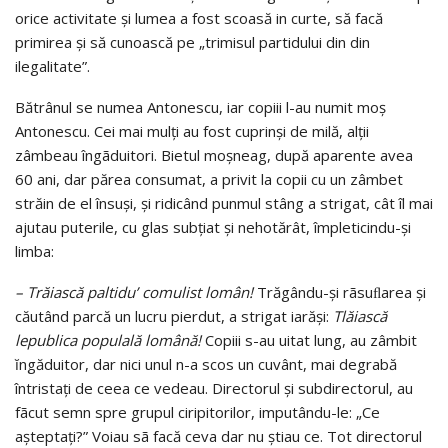
orice activitate şi lumea a fost scoasă in curte, să facă
primirea şi să cunoască pe „trimisul partidului din din
ilegalitate”.
Bătrânul se numea Antonescu, iar copiii l-au numit moş
Antonescu. Cei mai mulţi au fost cuprinşi de milă, alţii
zâmbeau îngãduitori. Bietul moşneag, după aparente avea
60 ani, dar părea consumat, a privit la copii cu un zâmbet
străin de el însuşi, şi ridicând punmul stâng a strigat, cât îl mai
ajutau puterile, cu glas subţiat şi nehotărât, împleticindu-şi
limba:
– Trăiască paltidu’ comulist lomân!
Trăgându-şi rãsuﬂarea şi
căutând parcă un lucru pierdut, a strigat iarăşi:
Tlăiască
lepublica populală lomână!
Copiii s-au uitat lung, au zâmbit
ĭngăduitor, dar nici unul n-a scos un cuvânt, mai degrabă
întristaţi de ceea ce vedeau. Directorul şi subdirectorul, au
fãcut semn spre grupul ciripitorilor, imputându-le: „Ce
aşteptaţi?” Voiau sã facă ceva dar nu ştiau ce. Tot directorul