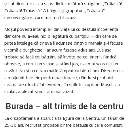
şi subdirectorul i-au scos din încurcătură strigând: „Trăiască!
Trăiască! Trăiască!” A bâiguit şi grupul un „Trăiască”
neconvingător, care mai mult îi acuza.
Moşul povesti întâmplări din viaţa lui cu destulă incoerenţă –
dar care nu aveau nici o legătură cu partidul, – din care se
putea înţelege că cineva îl adunase dintr-o mahala şi-l făcuse
victimă a burgheziei, iar acum fusese adus aici, „Că aşa
trebuie să facă cei bătrâni, să înveţe pe cei tineri”. Fiindcă
obosise, a cerut un scaun şi stând jos, n-a mai scos nici un
cuvânt. Nu ştiu ce s-a mai întâmplat cu bietul om. Directorul i-
a mulţumit fariseic pentru participare, dându-şi probabil
seama de efectul întrevederii, în suﬂetul copiilor. Moşul s-a
sculat, a plecat şi nu l-am mai văzut.
Burada – alt trimis de la centru
La o săptămână a apărut altă ﬁgură de la Centru. Un tânăr de
25-30 ani, recrutat probabil dintre bătăuşii cu care comuniştii