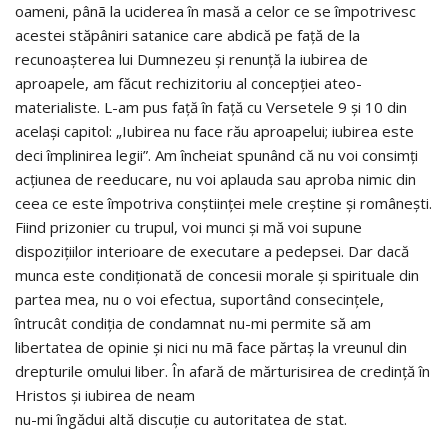
oameni, pânã la uciderea în masă a celor ce se împotrivesc
acestei stăpâniri satanice care abdică pe faţă de la
recunoaşterea lui Dumnezeu şi renunţă la iubirea de
aproapele, am făcut rechizitoriu al concepţiei ateo-
materialiste. L-am pus faţă în faţă cu Versetele 9 şi 10 din
acelaşi capitol: „Iubirea nu face rău aproapelui; iubirea este
deci împlinirea legii”. Am încheiat spunând că nu voi consimţi
acţiunea de reeducare, nu voi aplauda sau aproba nimic din
ceea ce este împotriva conştiinţei mele creştine şi româneşti.
Fiind prizonier cu trupul, voi munci şi mă voi supune
dispoziţiilor interioare de executare a pedepsei. Dar dacă
munca este condiţionată de concesii morale şi spirituale din
partea mea, nu o voi efectua, suportând consecinţele,
întrucât condiţia de condamnat nu-mi permite să am
libertatea de opinie şi nici nu mã face părtaş la vreunul din
drepturile omului liber. În afară de mărturisirea de credinţă în
Hristos şi iubirea de neam
nu-mi îngădui altă discuţie cu autoritatea de stat.