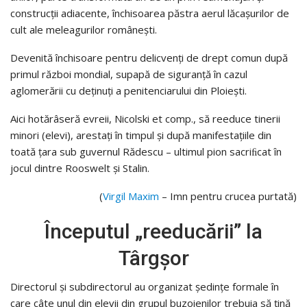
construcţii adiacente, închisoarea păstra aerul lăcaşurilor de
cult ale meleagurilor româneşti.
Devenită închisoare pentru delicvenţi de drept comun după
primul război mondial, supapă de siguranţă în cazul
aglomerării cu deţinuţi a penitenciarului din Ploieşti.
Aici hotărâseră evreii, Nicolski et comp., să reeduce tinerii
minori (elevi), arestaţi în timpul şi după manifestaţiile din
toată ţara sub guvernul Rădescu – ultimul pion sacriﬁcat în
jocul dintre Rooswelt şi Stalin.
(
Virgil Maxim
– Imn pentru crucea purtată)
Începutul „reeducării” la
Târgşor
Directorul şi subdirectorul au organizat şedinţe formale în
care câte unul din elevii din grupul buzoienilor trebuia să ţină