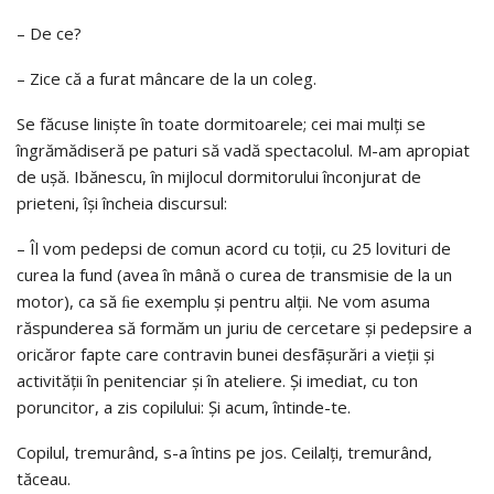
– De ce?
– Zice că a furat mâncare de la un coleg.
Se făcuse linişte în toate dormitoarele; cei mai mulţi se
îngrămădiseră pe paturi să vadă spectacolul. M-am apropiat
de uşă. Ibănescu, în mijlocul dormitorului înconjurat de
prieteni, îşi încheia discursul:
– Îl vom pedepsi de comun acord cu toţii, cu 25 lovituri de
curea la fund (avea în mână o curea de transmisie de la un
motor), ca să ﬁe exemplu şi pentru alţii. Ne vom asuma
răspunderea să formăm un juriu de cercetare şi pedepsire a
oricăror fapte care contravin bunei desfãşurări a vieţii şi
activităţii în penitenciar şi în ateliere. Şi imediat, cu ton
poruncitor, a zis copilului: Şi acum, întinde-te.
Copilul, tremurând, s-a întins pe jos. Ceilalţi, tremurând,
tăceau.