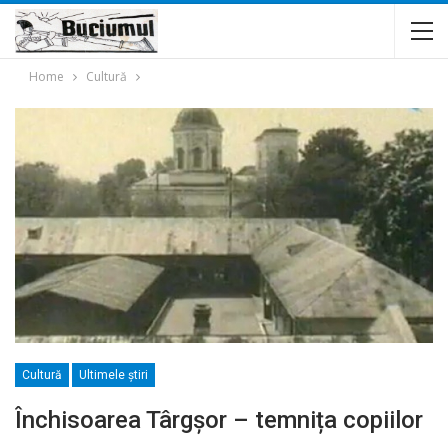
Home
Cultură
Cultură
Ultimele ştiri
Închisoarea Târgșor – temnița copiilor