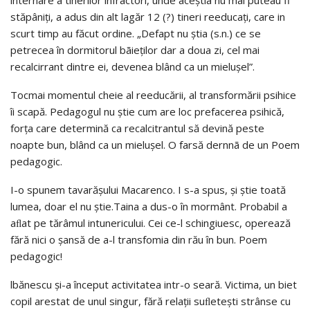
stăpâniţi, a adus din alt lagăr 12 (?) tineri reeducaţi, care in
scurt timp au făcut ordine. „Defapt nu ştia (s.n.) ce se
petrecea în dormitorul bãieţilor dar a doua zi, cel mai
recalcirrant dintre ei, devenea blând ca un mieluşel”.
Tocmai momentul cheie al reeducării, al transformării psihice
îi scapă. Pedagogul nu ştie cum are loc prefacerea psihică,
forţa care determină ca recalcitrantul să devină peste
noapte bun, blând ca un mieluşel. O farsă dernnã de un Poem
pedagogic.
I-o spunem tavarăşului Macarenco. I s-a spus, şi ştie toată
lumea, doar el nu ştie.Taina a dus-o în mormânt. Probabil a
aﬂat pe tărâmul intunericului. Cei ce-l schingiuesc, operează
fără nici o şansă de a-l transfomia din rău în bun. Poem
pedagogic!
lbănescu şi-a început activitatea intr-o seară. Victima, un biet
copil arestat de unul singur, fără relaţii suﬂeteşti strânse cu