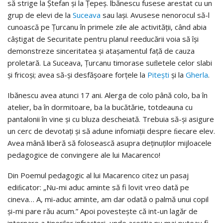
să strige la Ştefan şi la Ţepeş. lbănescu fusese arestat cu un
grup de elevi de la
Suceava
sau laşi. Avusese nenorocul să-l
cunoască pe Ţurcanu în primele zile ale activităţii, când abia
câştigat de Securitate pentru planul reeducării voia să îşi
demonstreze sinceritatea şi ataşamentul faţă de cauza
proletară. La Suceava, Ţurcanu timorase suﬂetele celor slabi
şi fricoşi; avea să-şi desfăşoare forţele la
Piteşti
şi la
Gherla
.
Ibănescu avea atunci 17 ani. Alerga de colo până colo, ba în
atelier, ba în dormitoare, ba la bucătărie, totdeauna cu
pantalonii în vine şi cu bluza descheiată. Trebuia să-şi asigure
un cerc de devotaţi şi să adune infomiaţii despre ﬁecare elev.
Avea mână liberă să folosească asupra deţinuţilor mijloacele
pedagogice de convingere ale lui Macarenco!
Din Poemul pedagogic al lui Macarenco citez un pasaj
ediﬁcator: „Nu-mi aduc aminte să fi lovit vreo dată pe
cineva… A, mi-aduc aminte, am dar odată o palmă unui copil
şi-mi pare rău acum.” Apoi povesteşte că int-un lagăr de
internare a tinerilor infractori, unde aceştia nu mai puteau fi