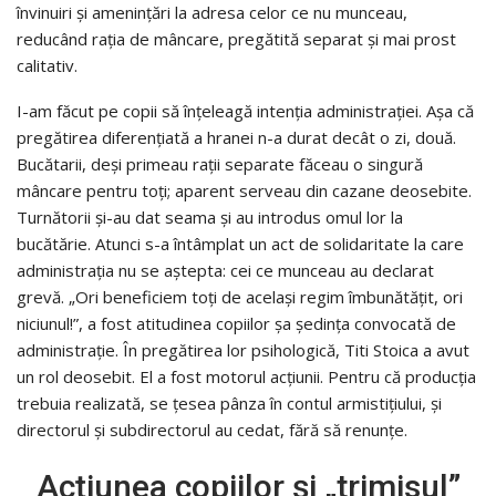
învinuiri şi ameninţări la adresa celor ce nu munceau,
reducând raţia de mâncare, pregătită separat şi mai prost
calitativ.
I-am făcut pe copii să înţeleagă intenţia administraţiei. Aşa că
pregătirea diferenţiată a hranei n-a durat decât o zi, două.
Bucătarii, deşi primeau raţii separate făceau o singură
mâncare pentru toţi; aparent serveau din cazane deosebite.
Turnătorii şi-au dat seama şi au introdus omul lor la
bucătărie. Atunci s-a întâmplat un act de solidaritate la care
administraţia nu se aştepta: cei ce munceau au declarat
grevă. „Ori beneficiem toţi de acelaşi regim îmbunătăţit, ori
niciunul!”, a fost atitudinea copiilor şa şedinţa convocată de
administraţie. În pregătirea lor psihologică, Titi Stoica a avut
un rol deosebit. El a fost motorul acţiunii. Pentru că producţia
trebuia realizată, se ţesea pânza în contul armistiţiului, şi
directorul şi subdirectorul au cedat, fără să renunţe.
Acţiunea copiilor şi „trimisul”