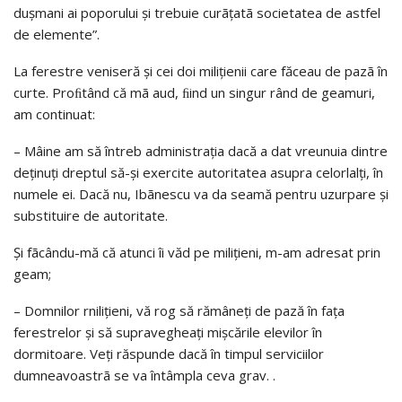
duşmani ai poporului şi trebuie curãţatã societatea de astfel
de elemente”.
La ferestre veniseră şi cei doi miliţienii care făceau de pazã în
curte. Proﬁtând că mã aud, ﬁind un singur rând de geamuri,
am continuat:
– Mâine am să întreb administraţia dacă a dat vreunuia dintre
deţinuţi dreptul să-şi exercite autoritatea asupra celorlalţi, în
numele ei. Dacă nu, Ibãnescu va da seamă pentru uzurpare şi
substituire de autoritate.
Şi fãcându-mă că atunci îi văd pe miliţieni, m-am adresat prin
geam;
– Domnilor rniliţieni, vă rog să rămâneţi de pază în faţa
ferestrelor şi să supravegheaţi mişcările elevilor în
dormitoare. Veţi răspunde dacă în timpul serviciilor
dumneavoastrã se va întâmpla ceva grav. .