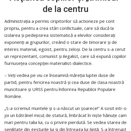
de la centru
Administraţia a permis ciripitorilor să actioneze pe cont
propriu, pentru a crea stări conﬂictuale, care să ducă la
izolarea şi pedepsirea sistematică a elevilor consideraţi
exponenţi ai grupurilor, creând o stare de timorare şi de
interes material, egoist, pentru zeloşi. De la centru s-a cerut
un reprezentant, comunist şi ilegalist, care să expună copiilor
fiurnuseţea concepţiei materialist-dialectice.
– Veţi vedea pe viu ce înseamnă măreţia luptei duse de
partid, pentru fericirea noastră şi cea duse de clasa noastră
muncitoare şi URSS pentru înﬂorirea Republicii Populare
Române.
„S-a scremut muntele şi s-a născut un şoarece!” A sosit intr-o
joi un bătrânel micuţ de statură, îmbrăcat în nişte hăinuţe cam
mari pentru talia lui, cu o privire pierdută. Se vedea starea de
senilitate din gesturile lui şi din întreaga lui ﬁinţã. S-a întrerupt