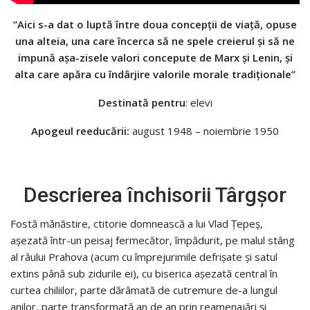
”Aici s-a dat o luptă între doua concepții de viață, opuse
una alteia, una care încerca să ne spele creierul și să ne
impună așa-zisele valori concepute de Marx și Lenin, și
alta care apăra cu îndârjire valorile morale tradiționale”
Destinată pentru
: elevi
Apogeul reeducării:
august 1948 – noiembrie 1950
Descrierea închisorii Târgşor
Fostă mănăstire, ctitorie domnească a lui Vlad Ţepeş,
aşezată într-un peisaj fermecător, împădurit, pe malul stâng
al râului Prahova (acum cu împrejurimile defrişate şi satul
extins până sub zidurile ei), cu biserica aşezată central în
curtea chiliilor, parte dărâmată de cutremure de-a lungul
anilor, parte transformată an de an prin reamenajări şi