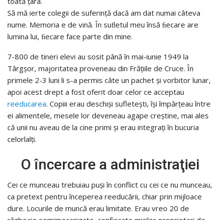
toată ţara.
Să mă ierte colegii de suferinţă dacă am dat numai câteva
nume. Memoria e de vină. În suﬂetul meu însă ﬁecare are
lumina lui, ﬁecare face parte din mine.
7-800 de tineri elevi au sosit până în mai-iunie 1949 la
Târgşor, majoritatea proveneau din Frăţiile de Cruce. În
primele 2-3 luni li s-a permis câte un pachet şi vorbitor lunar,
apoi acest drept a fost oferit doar celor ce acceptau
reeducarea
. Copiii erau deschişi sufleteşti, îşi împărţeau între
ei alimentele, mesele lor deveneau agape creştine, mai ales
că unii nu aveau de la cine primi şi erau integraţi în bucuria
celorlalţi.
O încercare a administraţiei
Cei ce munceau trebuiau puşi în conflict cu cei ce nu munceau,
ca pretext pentru începerea reeducării, chiar prin mijloace
dure. Locurile de muncă erau limitate. Erau vreo 20 de
războaie semimecanizate, confiscate micilor proprietari de