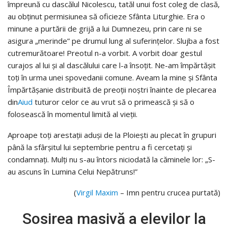
împreună cu dascălul Nicolescu, tatăl unui fost coleg de clasă,
au obţinut permisiunea să oficieze Sfânta Liturghie. Era o
minune a purtării de grijă a lui Dumnezeu, prin care ni se
asigura „merinde” pe drumul lung al suferinţelor. Slujba a fost
cutremurătoare! Preotul n-a vorbit. A vorbit doar gestul
curajos al lui şi al dascălului care l-a însoţit. Ne-am împărtăşit
toţi în urma unei spovedanii comune. Aveam la mine şi Sfânta
Împărtăşanie distribuită de preoţii noştri înainte de plecarea
din
Aiud
tuturor celor ce au vrut să o primească şi să o
folosească în momentul limită al vieţii.
Aproape toţi arestaţii aduşi de la Ploieşti au plecat în grupuri
până la sfârşitul lui septembrie pentru a fi cercetaţi şi
condamnaţi. Mulţi nu s-au întors niciodată la căminele lor: „S-
au ascuns în Lumina Celui Nepătruns!”
(
Virgil Maxim
– Imn pentru crucea purtată)
Sosirea masivă a elevilor la