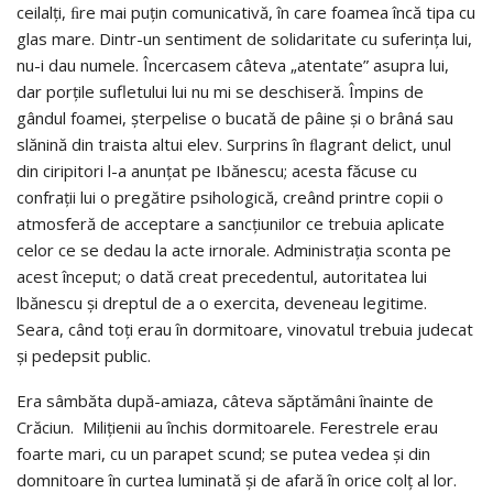
ceilalţi, ﬁre mai puţin comunicativă, în care foamea încă tipa cu
glas mare. Dintr-un sentiment de solidaritate cu suferinţa lui,
nu-i dau numele. Încercasem câteva „atentate” asupra lui,
dar porţile sufletului lui nu mi se deschiseră. Împins de
gândul foamei, şterpelise o bucată de pâine şi o brâná sau
slănină din traista altui elev. Surprins în ﬂagrant delict, unul
din ciripitori l-a anunţat pe Ibănescu; acesta făcuse cu
confraţii lui o pregătire psihologică, creând printre copii o
atmosferă de acceptare a sancţiunilor ce trebuia aplicate
celor ce se dedau la acte irnorale. Administraţia sconta pe
acest început; o dată creat precedentul, autoritatea lui
lbănescu şi dreptul de a o exercita, deveneau legitime.
Seara, când toţi erau în dormitoare, vinovatul trebuia judecat
şi pedepsit public.
Era sâmbăta după-amiaza, câteva săptămâni înainte de
Crăciun. Miliţienii au închis dormitoarele. Ferestrele erau
foarte mari, cu un parapet scund; se putea vedea şi din
domnitoare în curtea luminată şi de afară în orice colţ al lor.