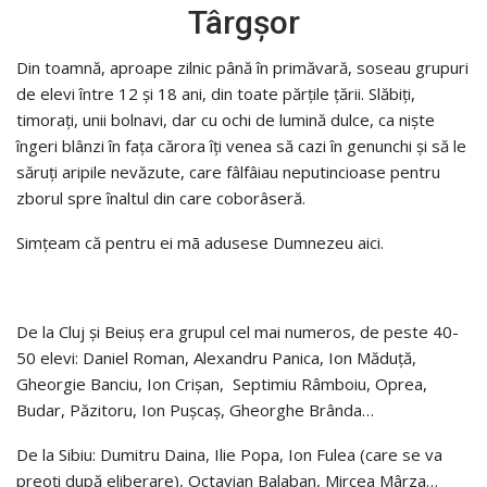
Târgşor
Din toamnă, aproape zilnic până în primăvară, soseau grupuri
de elevi între 12 şi 18 ani, din toate părţile ţării. Slăbiţi,
timoraţi, unii bolnavi, dar cu ochi de lumină dulce, ca nişte
îngeri blânzi în faţa cărora îţi venea să cazi în genunchi şi să le
săruţi aripile nevăzute, care fâlfâiau neputincioase pentru
zborul spre înaltul din care coborâseră.
Simţeam că pentru ei mã adusese Dumnezeu aici.
De la Cluj şi Beiuş era grupul cel mai numeros, de peste 40-
50 elevi: Daniel Roman, Alexandru Panica, Ion Măduţă,
Gheorgie Banciu, Ion Crişan, Septimiu Râmboiu, Oprea,
Budar, Păzitoru, Ion Puşcaş, Gheorghe Brânda…
De la Sibiu: Dumitru Daina, Ilie Popa, Ion Fulea (care se va
preoţi după eliberare), Octavian Balaban, Mircea Mârza…