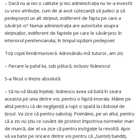
– Dacă nu ai nici o calitate şi nici administraţia nu te-a investit
cu vreo atribuţie, cum de ai avut cutezanţă să judeci şi să
pedepseşti un alt deţinut, indiferent de fapta pe care a
săvârşit-o? Numai administraţia are autoritate asupra
deţinuţilor, indiferent de faptele pe care le săvârşesc în
interiorul penitenciarului, în timpul ispăşirii pedepsei!
Toţi copiii înmãrmuriseră. Adresându-mă tuturor, am zis:
– Fiecare la patul lui, sub pătură, inclusiv Ibãnescu!
S-a fãcut o linişte absolută.
– Să nu vă lăsaţi înşelaţi. Ibănescu avea să bată în seara
aceasta pe unui dintre voi, pentru o faptă imorala. Mâine pe
altul pentru că din neglijenţă a rupt o spată la războiul de
ţesut. Va zice că pentru sabotaj. Poimâine, pe un altul, pentru
că a zis nu ştiu ce cuvânt de protest împotriva normelor mari
de muncã, dar el va zice că pentru instigaţie la revoltă. Apoi
vă va bate pe oricare dintre voi pentru că „Sunteţi bandiţi,