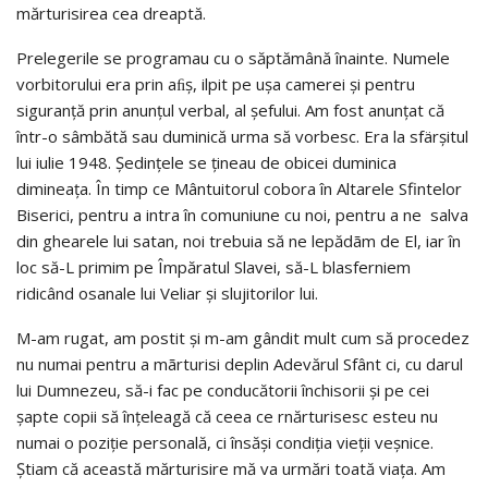
mărturisirea cea dreaptă.
Prelegerile se programau cu o săptămână înainte. Numele
vorbitorului era prin aﬁş, ilpit pe uşa camerei şi pentru
siguranţă prin anunţul verbal, al şefului. Am fost anunţat că
într-o sâmbătă sau duminică urma să vorbesc. Era la sfärşitul
lui iulie 1948. Şedinţele se ţineau de obicei duminica
dimineaţa. În timp ce Mântuitorul cobora în Altarele Sfintelor
Biserici, pentru a intra în comuniune cu noi, pentru a ne salva
din ghearele lui satan, noi trebuia să ne lepădãm de El, iar în
loc să-L primim pe Împăratul Slavei, să-L blasferniem
ridicând osanale lui Veliar şi slujitorilor lui.
M-am rugat, am postit şi m-am gândit mult cum să procedez
nu numai pentru a mãrturisi deplin Adevărul Sfânt ci, cu darul
lui Dumnezeu, să-i fac pe conducătorii închisorii şi pe cei
şapte copii să înţeleagă că ceea ce rnărturisesc esteu nu
numai o poziţie personală, ci însăşi condiţia vieţii veşnice.
Ştiam că această mărturisire mă va urmări toată viaţa. Am