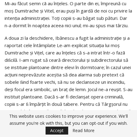
Mi-au făcut semn cã au înţeles. O parte din ei, împreună cu
moş Dumitrache şi Vitel, erau puşi în gardă de noi cu privire la
intenţia administraţiei. Toţi copiii s-au băgat sub pături. Dar
n-a dormit în noaptea aceea nici unul; mi-au spus mai târziu.
A doua zi la deschidere, Ibănescu a fugit la administraţie şi a
raportat cele întâmplate Le-am explicat situaţia lui moş
Dumitrache şi Viţel, care au înţeles că s-a intrat într-o fazã
diﬁcilă. I-am rugat să ceară directorului şi subdirectorului să
se instituie plantoane dintre elevi în dormitoare; în cazul unei
acţiuni neprevăzute aceştia să dea alarma sub pretext că
sobele ﬁind foarte vechi, sã nu se declanseze un incendiu,
deşi focul era simbolic, un braţ de lemn. Jocul ne-a reuşit. S-au
instituit plantoane. Dacă s-ar fi declanşat opera criminală,
copiii s-ar ﬁ împărţit în două tabere. Pentru că Târgşorul nu
avea celule în care să poată ﬁ izolaţi deţinuţii, puteau chiar să
This website uses cookies to improve your experience. We'll
se ucidă.
assume you're ok with this, but you can opt-out if you wish.
Accept
Read More
Subdirectorul m-a chemat chiar în după amiaza aceleiaşi zile.