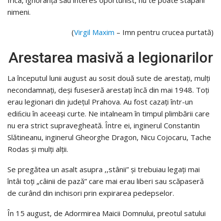
nimeni.
(
Virgil Maxim
– Imn pentru crucea purtată)
Arestarea masivă a legionarilor
La începutul lunii august au sosit două sute de arestaţi, mulţi
necondamnaţi, deşi fuseseră arestaţi încă din mai 1948. Toţi
erau legionari din judeţul Prahova. Au fost cazaţi într-un
ediﬁciu în aceeaşi curte. Ne intalneam în timpul plimbării care
nu era strict supravegheată. Între ei, inginerul Constantin
Slătineanu, inginerul Gheorghe Dragon, Nicu Cojocaru, Tache
Rodas şi mulţi alţii.
Se pregătea un asalt asupra ,,stânii” şi trebuiau legaţi mai
întâi toţi „câinii de pază” care mai erau liberi sau scăpaseră
de curând din inchisori prin expirarea pedepselor.
În 15 august, de Adormirea Maicii Domnului, preotul satului