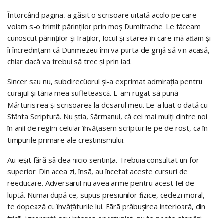
Întorcând pagina, a găsit o scrisoare uitată acolo pe care
voiam s-o trimit părinţilor prin moş Dumitrache. Le făceam
cunoscut părinţilor şi fraţilor, locul şi starea în care mă aﬂam şi
îi încredinţam că Dunmezeu îmi va purta de grijă să vin acasă,
chiar dacă va trebui să trec şi prin iad.
Sincer sau nu, subdirecüorul şi-a exprimat admiraţia pentru
curajul şi tăria mea sufletească. L-am rugat să pună
Mărturisirea şi scrisoarea la dosarul meu. Le-a luat o dată cu
Sfânta Scriptură. Nu ştia, Sărmanul, că cei mai mulţi dintre noi
în anii de regim celular învăţasem scripturile pe de rost, ca în
timpurile primare ale creştinismului.
Au ieşit fără să dea nicio sentinţã. Trebuia consultat un for
superior. Din acea zi, însã, au încetat aceste cursuri de
reeducare. Adversarul nu avea arme pentru acest fel de
luptă. Numai după ce, supus presiunilor ﬁzice, cedezi moral,
te dopează cu învăţăturile lui. Fãrã prăbuşirea interioară, din
fricã, ignoranţă sau interes oportunist, nu te poate stapâni