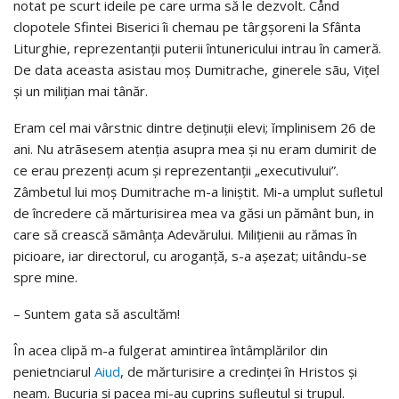
notat pe scurt ideile pe care urma să le dezvolt. Cånd
clopotele Sfintei Biserici îi chemau pe târgşoreni la Sfânta
Liturghie, reprezentanţii puterii întunericului intrau în cameră.
De data aceasta asistau moş Dumitrache, ginerele sãu, Viţel
şi un miliţian mai tânăr.
Eram cel mai vârstnic dintre deţinuţii elevi; ĭmplinisem 26 de
ani. Nu atrãsesem atenţia asupra mea şi nu eram dumirit de
ce erau prezenţi acum şi reprezentanţii „executivului”.
Zâmbetul lui moş Dumitrache m-a liniştit. Mi-a umplut suﬂetul
de încredere că mărturisirea mea va găsi un pământ bun, in
care să crească sãmânţa Adevărului. Miliţienii au rămas în
picioare, iar directorul, cu aroganţă, s-a aşezat; uitându-se
spre mine.
– Suntem gata să ascultăm!
În acea clipă m-a fulgerat amintirea întâmplărilor din
penietnciarul
Aiud
, de mărturisire a credinţei în Hristos şi
neam. Bucuria şi pacea mi-au cuprins suﬂeutul şi trupul.