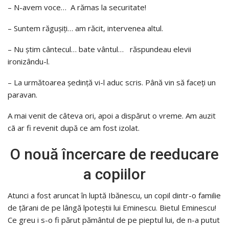
– N-avem voce… A rămas la securitate!
– Suntem răguşiţi… am răcit, intervenea altul.
– Nu ştim cântecul… bate vântul… răspundeau elevii
ironizându-l.
– La următoarea şedinţă vi-l aduc scris. Până vin să faceţi un
paravan.
A mai venit de câteva ori, apoi a dispărut o vreme. Am auzit
cã ar fi revenit după ce am fost izolat.
O nouă încercare de reeducare
a copiilor
Atunci a fost aruncat în luptă Ibănescu, un copil dintr-o familie
de ţărani de pe lângă lpoteştii lui Eminescu. Bietul Eminescu!
Ce greu i s-o fi părut pământul de pe pieptul lui, de n-a putut