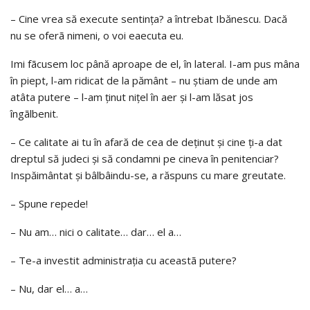
– Cine vrea să execute sentinţa? a întrebat Ibănescu. Dacă
nu se oferã nimeni, o voi eaecuta eu.
Imi fãcusem loc până aproape de el, în lateral. I-am pus mâna
în piept, l-am ridicat de la pământ – nu ştiam de unde am
atâta putere – l-am ţinut niţel în aer şi l-am lăsat jos
îngãlbenit.
– Ce calitate ai tu în afară de cea de deţinut şi cine ţi-a dat
dreptul să judeci şi să condamni pe cineva în penitenciar?
Inspăimântat şi bâlbâindu-se, a răspuns cu mare greutate.
– Spune repede!
– Nu am… nici o calitate… dar… el a…
– Te-a investit administraţia cu aceastã putere?
– Nu, dar el… a…