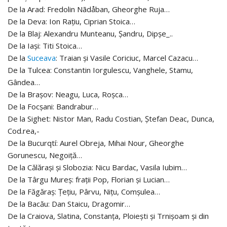
De la Arad: Fredolin Nãdåban, Gheorghe Ruja…
De la Deva: Ion Raţiu, Ciprian Stoica…
De la Blaj: Alexandru Munteanu, Şandru, Dipşe_..
De la Iaşi: Titi Stoica…
De la
Suceava
: Traian şi Vasile Coriciuc, Marcel Cazacu…
De la Tulcea: Constantin Iorgulescu, Vanghele, Stamu,
Gândea…
De la Braşov: Neagu, Luca, Roşca…
De la Focşani: Bandrabur…
De la Sighet: Nistor Man, Radu Costian, Ştefan Deac, Dunca,
Cod.rea,-
De la Bucurqtí: Aurel Obreja, Mihai Nour, Gheorghe
Gorunescu, Negoiţă…
De la Călăraşi şi Slobozia: Nicu Bardac, Vasila Iubim…
De la Târgu Mureş: fraţii Pop, Florian şi Lucian…
De la Făgăraş: Ţeţiu, Pârvu, Niţu, Comşulea…
De la Bacău: Dan Staicu, Dragomir…
De la Craiova, Slatina, Constanţa, Ploieşti şi Trnişoam şi din