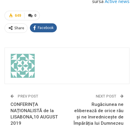
sursa
Active news
649
0
Share
Facebook
PREV POST
NEXT POST
CONFERINȚA
Rugăciunea ne
NAȚIONALISTĂ de la
eliberează de orice rău
LISABONA,10 AUGUST
și ne învrednicește de
2019
Împărăția lui Dumnezeu