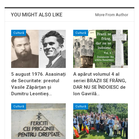
YOU MIGHT ALSO LIKE
More From Author
Cultură
Cultură
5 august 1976. Asasinați
A apărut volumul 4 al
de Securitate: preotul
seriei BRAZII SE FRÂNG,
Vasile Zăpârțan și
DAR NU SE ÎNDOIESC de
Dumitru Leontieș…
Ion Gavrilă…
Cultură
Cultură