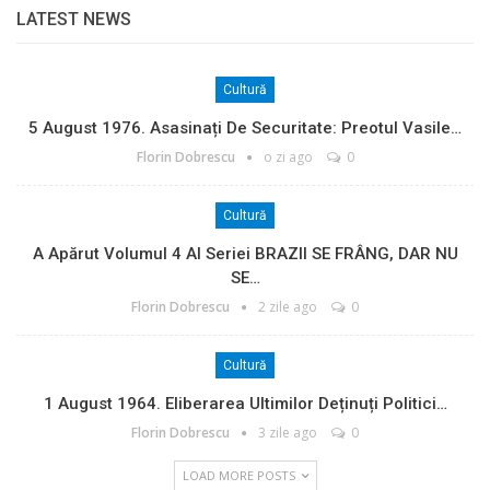
LATEST NEWS
Cultură
5 August 1976. Asasinați De Securitate: Preotul Vasile…
Florin Dobrescu
o zi ago
0
Cultură
A Apărut Volumul 4 Al Seriei BRAZII SE FRÂNG, DAR NU
SE…
Florin Dobrescu
2 zile ago
0
Cultură
1 August 1964. Eliberarea Ultimilor Deținuți Politici…
Florin Dobrescu
3 zile ago
0
LOAD MORE POSTS