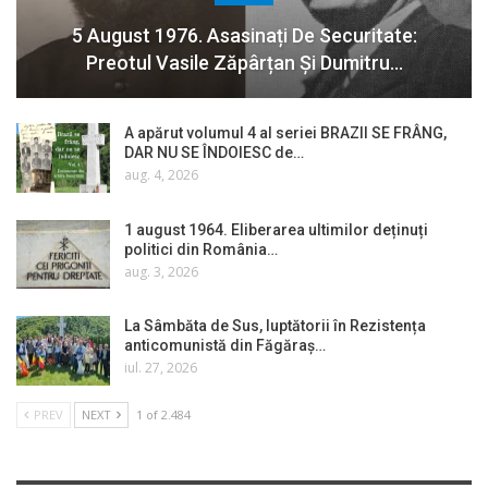
5 August 1976. Asasinați De Securitate:
Preotul Vasile Zăpârțan Și Dumitru…
A apărut volumul 4 al seriei BRAZII SE FRÂNG,
DAR NU SE ÎNDOIESC de…
aug. 4, 2026
1 august 1964. Eliberarea ultimilor deținuți
politici din România…
aug. 3, 2026
La Sâmbăta de Sus, luptătorii în Rezistența
anticomunistă din Făgăraș…
iul. 27, 2026
PREV
NEXT
1 of 2.484