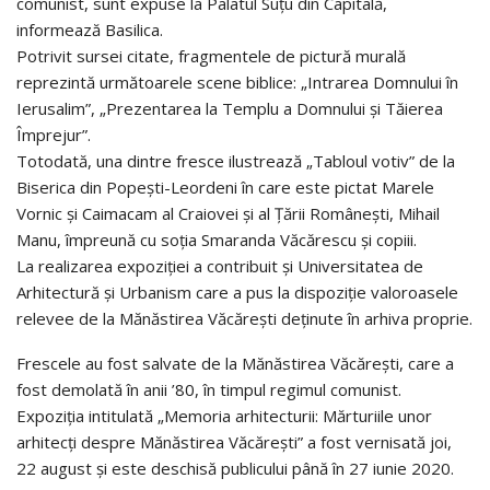
comunist, sunt expuse la Palatul Suțu din Capitală,
informează Basilica.
Potrivit sursei citate, fragmentele de pictură murală
reprezintă următoarele scene biblice: „Intrarea Domnului în
Ierusalim”, „Prezentarea la Templu a Domnului și Tăierea
Împrejur”.
Totodată, una dintre fresce ilustrează „Tabloul votiv” de la
Biserica din Popești-Leordeni în care este pictat Marele
Vornic și Caimacam al Craiovei și al Țării Românești, Mihail
Manu, împreună cu soția Smaranda Văcărescu și copiii.
La realizarea expoziției a contribuit și Universitatea de
Arhitectură și Urbanism care a pus la dispoziție valoroasele
relevee de la Mănăstirea Văcărești deținute în arhiva proprie.
Frescele au fost salvate de la Mănăstirea Văcărești, care a
fost demolată în anii ’80, în timpul regimul comunist.
Expoziția intitulată „Memoria arhitecturii: Mărturiile unor
arhitecți despre Mănăstirea Văcărești” a fost vernisată joi,
22 august și este deschisă publicului până în 27 iunie 2020.