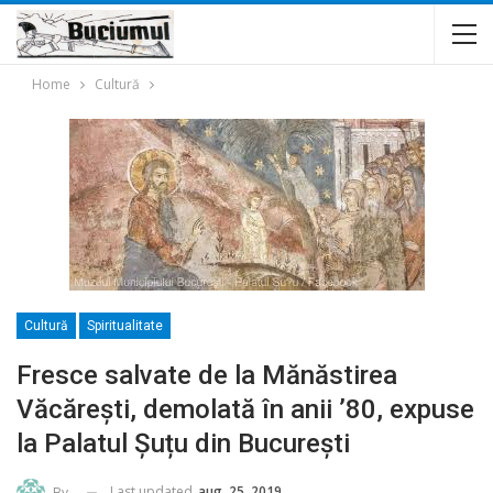
Home
Cultură
Cultură
Spiritualitate
Fresce salvate de la Mănăstirea
Văcărești, demolată în anii ’80, expuse
la Palatul Șuțu din București
Last updated
aug. 25, 2019
By