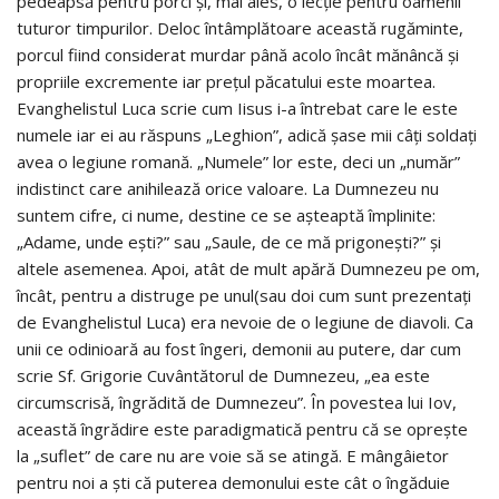
pedeapsă pentru porci şi, mai ales, o lecţie pentru oamenii
tuturor timpurilor. Deloc întâmplătoare această rugăminte,
porcul fiind considerat murdar până acolo încât mănâncă şi
propriile excremente iar prețul păcatului este moartea.
Evanghelistul Luca scrie cum Iisus i-a întrebat care le este
numele iar ei au răspuns „Leghion”, adică şase mii câţi soldaţi
avea o legiune romană. „Numele” lor este, deci un „număr”
indistinct care anihilează orice valoare. La Dumnezeu nu
suntem cifre, ci nume, destine ce se așteaptă împlinite:
„Adame, unde eşti?” sau „Saule, de ce mă prigoneşti?” şi
altele asemenea. Apoi, atât de mult apără Dumnezeu pe om,
încât, pentru a distruge pe unul(sau doi cum sunt prezentaţi
de Evanghelistul Luca) era nevoie de o legiune de diavoli. Ca
unii ce odinioară au fost îngeri, demonii au putere, dar cum
scrie Sf. Grigorie Cuvântătorul de Dumnezeu, „ea este
circumscrisă, îngrădită de Dumnezeu”. În povestea lui Iov,
această îngrădire este paradigmatică pentru că se opreşte
la „suflet” de care nu are voie să se atingă. E mângâietor
pentru noi a şti că puterea demonului este cât o îngăduie