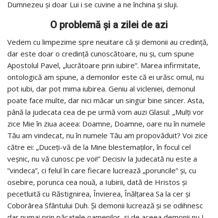
Dumnezeu şi doar Lui i se cuvine a ne închina şi sluji.
O problemă şi a zilei de azi
Vedem cu limpezime spre neuitare că şi demonii au credinţă,
dar este doar o credinţă cunoscătoare, nu şi, cum spune
Apostolul Pavel, „lucrătoare prin iubire”. Marea infirmitate,
ontologică am spune, a demonilor este că ei urăsc omul, nu
pot iubi, dar pot mima iubirea. Geniu al vicleniei, demonul
poate face multe, dar nici măcar un singur bine sincer. Asta,
până la judecata cea de pe urmă vom auzi Glasul: „Mulţi vor
zice Mie în ziua aceea: Doamne, Doamne, oare nu în numele
Tău am vindecat, nu în numele Tău am propovăduit? Voi zice
către ei: „Duceţi-vă de la Mine blestemaţilor, în focul cel
veşnic, nu vă cunosc pe voi!” Decisiv la Judecată nu este a
”vindeca”, ci felul în care fiecare lucrează „poruncile” şi, cu
osebire, porunca cea nouă, a Iubirii, dată de Hristos şi
pecetluită cu Răstignirea, Învierea, Înălţarea Sa la cer şi
Coborârea Sfântului Duh. Și demonii lucrează şi se odihnesc
dar numai prin păcatele oamenilor, şi de aceea demonii nu I-