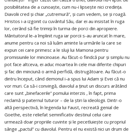
posibilitatea de a cunoaşte, cum nu-i lipseşte nici credinţa.
Diavolii cred şi chiar „cutremură”, şi cum vedem, se şi roagă.
Hristos i-a izgonit cu cuvântul Său, dar ei au insistat în ruga
lor, cerând să fie trimişi în turma de porci din apropiere.
Mântuitorul le-a împlinit ruga iar porcii s-au aruncat în mare,
anume pentru ca noi să luăm aminte la urmările la care se
expun cei care primesc a le sluji lui Mamona pentru
promisiunile lor mincinoase. Au făcut-o fiindcă pur și simplu nu
pot face altceva, ei aduc moartea în cele mai diferite chipuri
şi fac din minciună o armă perfidă, distrugătoare. Au făcut-o
dintru început, când demonul i-a spus lui Adam şi Evei că nu
vor muri. Ca să-i convingă, diavolul a ţinut un discurs arătând
care sunt „binefacerile” pomului interzis , în fapt, prima
reclamă şi paternul tuturor – de la ştiri la ideologii. Dintr-o
altă perspectivă, în legenda lui Faust, recreată genial de
Goethe, este reliefat semnificativ destinul celui care
urmează doar propriile cuvinte şi le pecetluieşte cu propriul
sânge „pactul” cu diavolul. Pentru el nu există nici un drum de