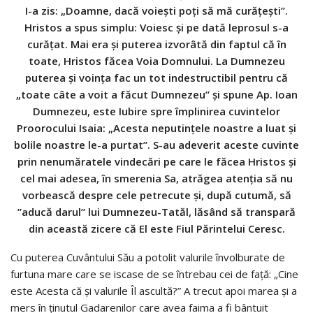
I-a zis: „Doamne, dacă voieşti poţi să mă curăţeşti”.
Hristos a spus simplu: Voiesc şi pe dată leprosul s-a
curăţat. Mai era şi puterea izvorâtă din faptul că în
toate, Hristos făcea Voia Domnului. La Dumnezeu
puterea şi voinţa fac un tot indestructibil pentru că
„toate câte a voit a făcut Dumnezeu” și spune Ap. Ioan
Dumnezeu, este Iubire spre împlinirea cuvintelor
Proorocului Isaia: „Acesta neputinţele noastre a luat şi
bolile noastre le-a purtat”. S-au adeverit aceste cuvinte
prin nenumăratele vindecări pe care le făcea Hristos și
cel mai adesea, în smerenia Sa, atrăgea atenţia să nu
vorbească despre cele petrecute şi, după cutumă, să
”aducă darul” lui Dumnezeu-Tatăl, lăsând să transpară
din această zicere că El este Fiul Părintelui Ceresc.
Cu puterea Cuvântului Său a potolit valurile învolburate de
furtuna mare care se iscase de se întrebau cei de faţă: „Cine
este Acesta că şi valurile Îl ascultă?” A trecut apoi marea şi a
mers în ţinutul Gadarenilor care avea faima a fi bântuit