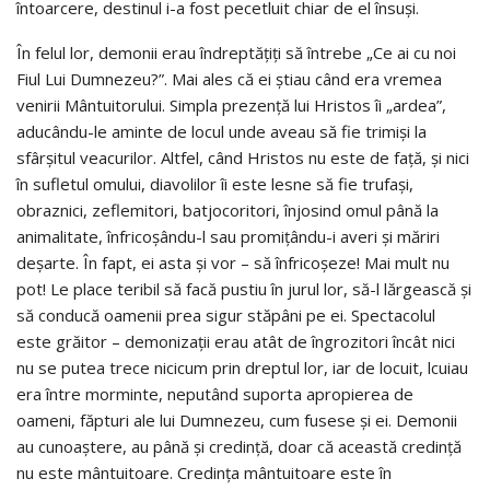
întoarcere, destinul i-a fost pecetluit chiar de el însuși.
În felul lor, demonii erau îndreptăţiţi să întrebe „Ce ai cu noi
Fiul Lui Dumnezeu?”. Mai ales că ei ştiau când era vremea
venirii Mântuitorului. Simpla prezenţă lui Hristos îi „ardea”,
aducându-le aminte de locul unde aveau să fie trimişi la
sfârşitul veacurilor. Altfel, când Hristos nu este de faţă, şi nici
în sufletul omului, diavolilor îi este lesne să fie trufaşi,
obraznici, zeflemitori, batjocoritori, înjosind omul până la
animalitate, înfricoşându-l sau promiţându-i averi şi măriri
deşarte. În fapt, ei asta şi vor – să înfricoşeze! Mai mult nu
pot! Le place teribil să facă pustiu în jurul lor, să-l lărgească şi
să conducă oamenii prea sigur stăpâni pe ei. Spectacolul
este grăitor – demonizaţii erau atât de îngrozitori încât nici
nu se putea trece nicicum prin dreptul lor, iar de locuit, lcuiau
era între morminte, neputând suporta apropierea de
oameni, făpturi ale lui Dumnezeu, cum fusese şi ei. Demonii
au cunoaştere, au până şi credinţă, doar că această credinţă
nu este mântuitoare. Credinţa mântuitoare este în