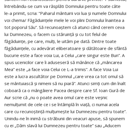
întrebându-se cum va răsplăti Domnului pentru toate câte
le-a primit, scria: “Paharul mântuirii voi lua şi numele Domnului
voi chema/ Făgăduinţele mele le voi plini Domnului înaintea a
tot poporul Său”. Să recunoaştem că atunci când cerem ceva
lui Dumnezeu, o facem cu stăruință și cu tot felul de
făgăduinţe, pe care, mulţi, le uităm pe dată. Dintre toate
făgăduinţele, cu adevărat eliberatoare şi dătătoare de sfântă
bucurie este a face voia Lui, a Celui „care singur este Bun”. A
spus ucenicilor care îi aduseseră să mănânce că „mâncarea
Mea” este „a face voia Celui ce L-a trimis”. A face Voia Lui
este a lucra ascultător pe Domnul „care vrea ca tot omul să
se mântuiască şi nimeni să nu piară”. Atunci simţi cum din înalt
coboară ca o mângâiere Pacea despre care Sf. Ioan Gură de
Aur scrie că „nu o poate avea omul care este veşnic
nemulţumit de cele ce i se întâmplă în viaţă, ci numai acela
care cu recunoştinţă mulţumeşte lui Dumnezeu pentru toate”.
Unindu-ne în inimă cu străbunii din veacuri apuse, să spunem
cu ei „Dăm slavă lui Dumnezeu pentru toate” sau „Aducem