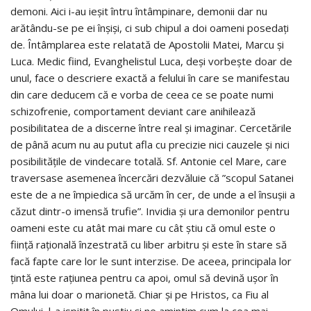
demoni. Aici i-au ieșit întru întâmpinare, demonii dar nu
arătându-se pe ei înșiși, ci sub chipul a doi oameni posedați
de. Întâmplarea este relatată de Apostolii Matei, Marcu şi
Luca. Medic fiind, Evanghelistul Luca, deși vorbește doar de
unul, face o descriere exactă a felului în care se manifestau
din care deducem că e vorba de ceea ce se poate numi
schizofrenie, comportament deviant care anihilează
posibilitatea de a discerne între real şi imaginar. Cercetările
de până acum nu au putut afla cu precizie nici cauzele şi nici
posibilităţile de vindecare totală. Sf. Antonie cel Mare, care
traversase asemenea încercări dezvăluie că ”scopul Satanei
este de a ne împiedica să urcăm în cer, de unde a el însușii a
căzut dintr-o imensă trufie”. Invidia și ura demonilor pentru
oameni este cu atât mai mare cu cât știu că omul este o
ființă rațională înzestrată cu liber arbitru și este în stare să
facă fapte care lor le sunt interzise. De aceea, principala lor
țintă este rațiunea pentru ca apoi, omul să devină ușor în
mâna lui doar o marionetă. Chiar și pe Hristos, ca Fiu al