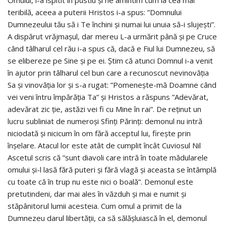
Omului, l-a ispitit în pustiu și ne amintim cum la cea mai
teribilă, aceea a puterii Hristos i-a spus: ”Domnului
Dumnezeului tău să i Te închini și numai lui unuia să-i slujești”.
A dispărut vrăjmașul, dar mereu L-a urmărit până și pe Cruce
când tâlharul cel rău i-a spus că, dacă e Fiul lui Dumnezeu, să
se elibereze pe Sine și pe ei. Știm că atunci Domnul i-a venit
în ajutor prin tâlharul cel bun care a recunoscut nevinovăția
Sa și vinovăția lor și s-a rugat: ”Pomenește-mă Doamne când
vei veni întru împărăția Ta” și Hristos a răspuns ”Adevărat,
adevărat zic ție, astăzi vei fi cu Mine în rai”. De reținut un
lucru subliniat de numeroși Sfinți Părinți: demonul nu intră
niciodată și nicicum în om fără acceptul lui, firește prin
înșelare. Atacul lor este atât de cumplit încât Cuviosul Nil
Ascetul scris că ”sunt diavoli care intră în toate mădularele
omului și-l lasă fără puteri și fără vlagă și aceasta se întâmplă
cu toate că în trup nu este nici o boală”. Demonul este
pretutindeni, dar mai ales în văzduh și mai e numit și
stăpânitorul lumii acesteia. Cum omul a primit de la
Dumnezeu darul libertății, ca să sălășluiască în el, demonul