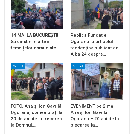
14 MAI LA BUCUREȘTI!
Replica Fundației
Să cinstim martirii
Ogoranu la articolul
temnițelor comuniste!
tendențios publicat de
Alba 24 despre…
Cultură
Cultură
FOTO. Ana și Ion Gavrilă
EVENIMENT pe 2 mai:
Ogoranu, comemorați la
Ana și Ion Gavrilă
20 de ani de la trecerea
Ogoranu – 20 ani de la
la Domnul.…
plecarea la…