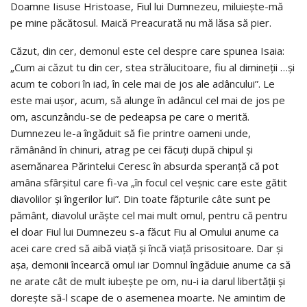
Doamne Iisuse Hristoase, Fiul lui Dumnezeu, miluieşte-mă
pe mine păcătosul. Maică Preacurată nu mă lăsa să pier.
Căzut, din cer, demonul este cel despre care spunea Isaia:
„Cum ai căzut tu din cer, stea strălucitoare, fiu al dimineţii …şi
acum te cobori în iad, în cele mai de jos ale adâncului”. Le
este mai uşor, acum, să alunge în adâncul cel mai de jos pe
om, ascunzându-se de pedeapsa pe care o merită.
Dumnezeu le-a îngăduit să fie printre oameni unde,
rămânând în chinuri, atrag pe cei făcuţi după chipul şi
asemănarea Părintelui Ceresc în absurda speranţă că pot
amâna sfârşitul care fi-va „în focul cel veşnic care este gătit
diavolilor şi îngerilor lui”. Din toate făpturile câte sunt pe
pământ, diavolul urăşte cel mai mult omul, pentru că pentru
el doar Fiul lui Dumnezeu s-a făcut Fiu al Omului anume ca
acei care cred să aibă viaţă şi încă viaţă prisositoare. Dar şi
aşa, demonii încearcă omul iar Domnul îngăduie anume ca să
ne arate cât de mult iubeşte pe om, nu-i ia darul libertății şi
doreşte să-l scape de o asemenea moarte. Ne amintim de