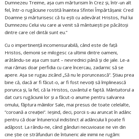
Dumnezeu Treime, aşa cum mărturisim în Crez şi, într-un alt
fel, într-o rugăciune rostită înaintea Sfintei Împărtăşanii: Cred
Doamne şi mărturisesc că tu eşti cu adevărat Hristos, Fiul lui
Dumnezeu Celui viu care ai venit să mântuieşti pe păcătoşi
dintre care cel dintâi sunt eu.”
Cu o impertinenţă incomensurabilă, când este de faţă
Hristos, demonii se milogesc ca ultimii dintre oameni,
arătându-se aşa cum sunt – nevrednici până şi de jale. Le-a
mai rămas doar perfidia cu care încercau, zadarnic să se
apere. Aşa se rugau zicând „Să nu le poruncească”. Ştiau prea
bine că, dacă ar fi făcut-o, ar fi fost nevoiţi să împlinească
porunca și, la fel, că la Hristos, cuvântul e faptă. Mântuitorul a
dat curs rugăciunii lor și a făcut-o anume pentru salvarea
omului, făptura mâinilor Sale, mai presus de toate celelalte,
”coroană a creației”. Ieşind, deci, porcii s-au aruncat în adânc
pentru că doar întunericul indistinct al adâncului îi poate fi
adăpost. La rându-ne, când gânduri necuvioase ne vin din
cine ştie ce străfunduri de întuneric ale inimii ne rugăm: