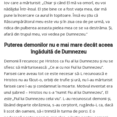
Iov care a mărturisit: „Chiar şi când El mă va omorî, eu voi
nădăjdui Într-însul. El ştie bine ce a fost viaţa mea, dar mă
pune la încercare ca aurul în topitoare. Însă eu ştiu că
Răscumpărătorul meu este viu şi în ziua cea de pe urmă, va
ridica din pulberea aceasta pielea mea ce se va destrăma. Şi,
afară din trupul meu, voi vedea pe Dumnezeu.”
Puterea demonilor nu e mai mare decât aceea
îngăduită de Dumnezeu
Demonii îl recunosc pe Hristos ca Fiu al lui Dumnezeu şi nu se
sfiesc să mărturisească: „Ce ai cu noi Fiul lui Dumnezeu”.
Fariseii care aveau tot ce este necesar să-L recunoască e
Hristos nu au făcut-o, orbiți de trufie și ură, nu l-au mărturisit
fariseii care l-au şi condamnat la moarte. Motivul inventat era
unul șubred – Hristos nu s-a ”numit Fiu al lui Dumnezeu”, El
este
„Fiul lui Dumnezeu celui viu”. L-au recunoscut demonii şi,
lăsând departe obrăznicia, s-au cerşitorit, rugându-L ca, dacă
îi scot din oameni, să-i trimită în turma de porci. E o