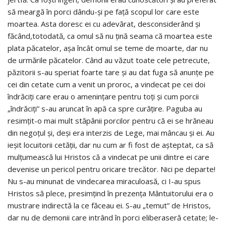
să meargă în porci dându-și pe față scopul lor care este
moartea. Asta doresc ei cu adevărat, desconsiderând şi
făcând,totodată, ca omul să nu ţină seama că moartea este
plata păcatelor, așa încât omul se teme de moarte, dar nu
de urmările păcatelor. Când au văzut toate cele petrecute,
păzitorii s-au speriat foarte tare şi au dat fuga să anunţe pe
cei din cetate cum a venit un proroc, a vindecat pe cei doi
îndrăciţi care erau o ameninţare pentru toţi şi cum porcii
„îndrăciţi” s-au aruncat în apă ca spre curăţire. Paguba au
resimţit-o mai mult stăpânii porcilor pentru că ei se hrăneau
din negoţul şi, deşi era interzis de Lege, mai mâncau şi ei. Au
ieşit locuitorii cetăţii, dar nu cum ar fi fost de așteptat, ca să
mulţumească lui Hristos că a vindecat pe unii dintre ei care
devenise un pericol pentru oricare trecător. Nici pe departe!
Nu s-au minunat de vindecarea miraculoasă, ci I-au spus
Hristos să plece, presimțind în prezenţa Mântuitorului era o
mustrare indirectă la ce făceau ei. S-au „temut” de Hristos,
dar nu de demonii care intrând în porci eliberaseră cetate; le-