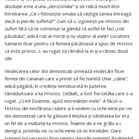
disoluţie este a una „derizoriului” şi se ridică mustrător
întrebarea: „Ce-i foloseşte omului să câştige lumea întreagă
dacă-şi pierde sufletul?” Cum să-L izgoneşti pe Hristos din
suflet fără să te cutremuri la gândul că astfel te faci „rob
păcatului”, adică rob al morţii şi nu slujitor al vieţii? Locuitorii
Samarei doar pentru că femeia păcătoasă a spus de Hristos
că este proroc, L-au rugat să rămână la ei şi a rămas două
zile.
Vindecarea celor doi demonizaţi urmează vindecării fiicei
femeii din Cananan care a primit să fie numită chiar „câine”,
adică păgână, în credinţa nemăsurată în puterea
tămăduitoare a lui Hristos. Celălalt, a fost fiul tatălui care s-a
rugat: „Cred Doamne, ajută necredinţei mele”. A făcut-o
Hristos din nesfârşita-i iubire şi îi vedem cu ochii inimii pe cei
doi demonizaţi care îşi găsiseră liniştea şi sănătatea lor era
un fel de a mulţumii lui Hristos. Înainte de a ne grăbi a-i
denigra, privindu-ne cu ochii inimii să ne întrebăm: Oare
suntem noi recunoscători pentru darurile primite? Psalmistul,