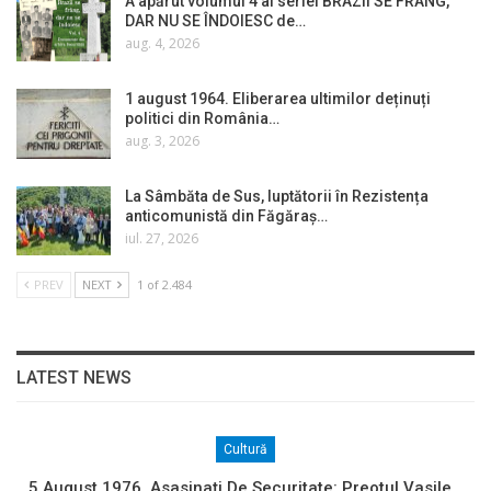
A apărut volumul 4 al seriei BRAZII SE FRÂNG,
DAR NU SE ÎNDOIESC de…
aug. 4, 2026
1 august 1964. Eliberarea ultimilor deținuți
politici din România…
aug. 3, 2026
La Sâmbăta de Sus, luptătorii în Rezistența
anticomunistă din Făgăraș…
iul. 27, 2026
PREV
NEXT
1 of 2.484
LATEST NEWS
Cultură
5 August 1976. Asasinați De Securitate: Preotul Vasile…