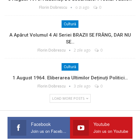
Florin Dobrescu
o zi ago
0
Cultură
A Apărut Volumul 4 Al Seriei BRAZII SE FRÂNG, DAR NU
SE…
Florin Dobrescu
2 zile ago
0
Cultură
1 August 1964. Eliberarea Ultimilor Deținuți Politici…
Florin Dobrescu
3 zile ago
0
LOAD MORE POSTS
Facebook
Youtube
Join us on Facebook
Join us on Youtube