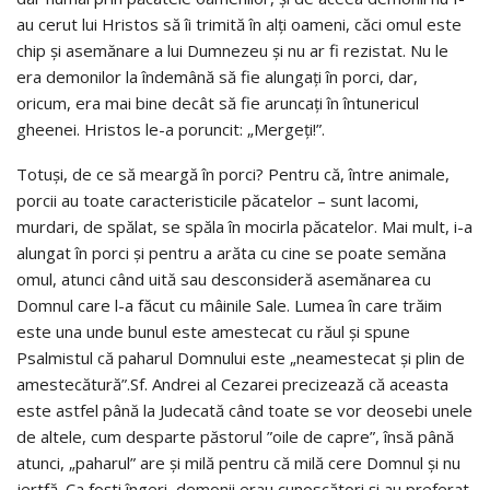
au cerut lui Hristos să îi trimită în alţi oameni, căci omul este
chip şi asemănare a lui Dumnezeu și nu ar fi rezistat. Nu le
era demonilor la îndemână să fie alungaţi în porci, dar,
oricum, era mai bine decât să fie aruncaţi în întunericul
gheenei. Hristos le-a poruncit: „Mergeţi!”.
Totuşi, de ce să meargă în porci? Pentru că, între animale,
porcii au toate caracteristicile păcatelor – sunt lacomi,
murdari, de spălat, se spăla în mocirla păcatelor. Mai mult, i-a
alungat în porci şi pentru a arăta cu cine se poate semăna
omul, atunci când uită sau desconsideră asemănarea cu
Domnul care l-a făcut cu mâinile Sale. Lumea în care trăim
este una unde bunul este amestecat cu răul și spune
Psalmistul că paharul Domnului este „neamestecat şi plin de
amestecătură”.Sf. Andrei al Cezarei precizează că aceasta
este astfel până la Judecată când toate se vor deosebi unele
de altele, cum desparte păstorul ”oile de capre”, însă până
atunci, „paharul” are şi milă pentru că milă cere Domnul şi nu
jertfă. Ca foşti îngeri, demonii erau cunoscători şi au preferat