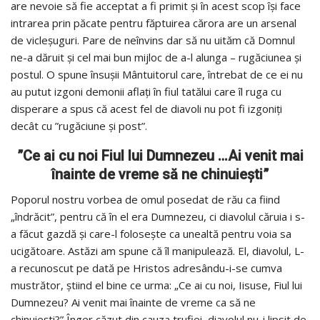
are nevoie să fie acceptat a fi primit și în acest scop își face
intrarea prin păcate pentru făptuirea cărora are un arsenal
de vicleșuguri. Pare de neînvins dar să nu uităm că Domnul
ne-a dăruit și cel mai bun mijloc de a-l alunga – rugăciunea și
postul. O spune însușii Mântuitorul care, întrebat de ce ei nu
au putut izgoni demonii aflați în fiul tatălui care îl ruga cu
disperare a spus că acest fel de diavoli nu pot fi izgoniți
decât cu ”rugăciune și post”.
”
Ce ai cu noi Fiul lui Dumnezeu …Ai venit mai
înainte de vreme să ne chinuiești”
Poporul nostru vorbea de omul posedat de rău ca fiind
„îndrăcit”, pentru că în el era Dumnezeu, ci diavolul căruia i s-
a făcut gazdă și care-l foloseşte ca unealtă pentru voia sa
ucigătoare. Astăzi am spune că îl manipulează. El, diavolul, L-
a recunoscut pe dată pe Hristos adresându-i-se cumva
mustrător, ştiind el bine ce urma: „Ce ai cu noi, Iisuse, Fiul lui
Dumnezeu? Ai venit mai înainte de vreme ca să ne
chinuieşti?” Înger căzut din cauza trufiei, diavolul nu-i lipsit de