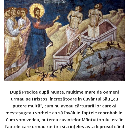
După Predica după Munte, mulţime mare de oameni
urmau pe Hristos, încrezătoare în Cuvântul Său „cu
putere multă”, cum nu aveau cărturarii lor care-şi
meşteşugeau vorbele ca să învăluie faptele reprobabile.
Cum vom vedea, puterea cuvintelor Mântuitorului era în
faptele care urmau rostirii şi a înţeles asta leprosul când