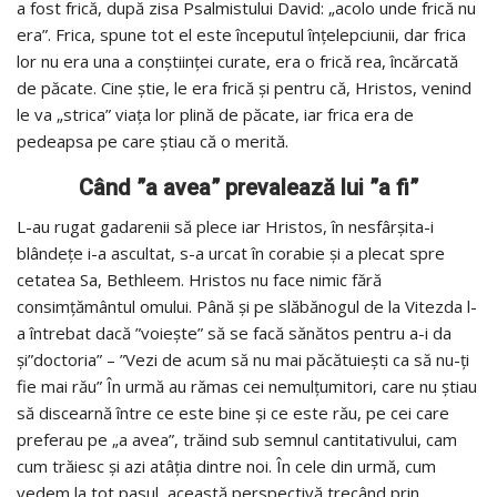
a fost frică, după zisa Psalmistului David: „acolo unde frică nu
era”. Frica, spune tot el este începutul înţelepciunii, dar frica
lor nu era una a conştiinţei curate, era o frică rea, încărcată
de păcate. Cine ştie, le era frică şi pentru că, Hristos, venind
le va „strica” viaţa lor plină de păcate, iar frica era de
pedeapsa pe care ştiau că o merită.
Când ”a avea” prevalează lui ”a fi”
L-au rugat gadarenii să plece iar Hristos, în nesfârşita-i
blândeţe i-a ascultat, s-a urcat în corabie şi a plecat spre
cetatea Sa, Bethleem. Hristos nu face nimic fără
consimțământul omului. Până și pe slăbănogul de la Vitezda l-
a întrebat dacă ”voiește” să se facă sănătos pentru a-i da
și”doctoria” – ”Vezi de acum să nu mai păcătuiești ca să nu-ți
fie mai rău” În urmă au rămas cei nemulţumitori, care nu ştiau
să discearnă între ce este bine şi ce este rău, pe cei care
preferau pe „a avea”, trăind sub semnul cantitativului, cam
cum trăiesc şi azi atâţia dintre noi. În cele din urmă, cum
vedem la tot pasul, această perspectivă trecând prin