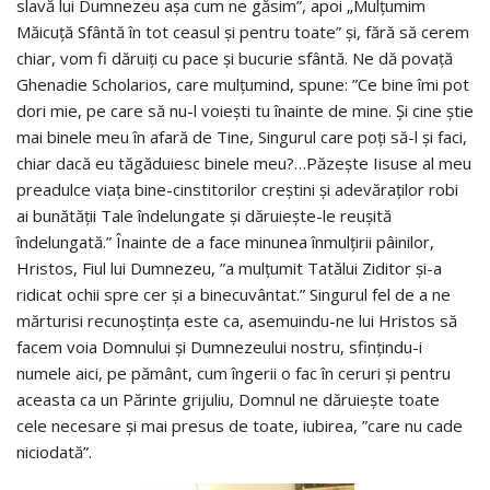
slavă lui Dumnezeu aşa cum ne găsim”, apoi „Mulţumim
Măicuţă Sfântă în tot ceasul și pentru toate” şi, fără să cerem
chiar, vom fi dăruiţi cu pace şi bucurie sfântă. Ne dă povață
Ghenadie Scholarios, care mulțumind, spune: ”Ce bine îmi pot
dori mie, pe care să nu-l voiești tu înainte de mine. Și cine știe
mai binele meu în afară de Tine, Singurul care poți să-l și faci,
chiar dacă eu tăgăduiesc binele meu?…Păzește Iisuse al meu
preadulce viața bine-cinstitorilor creștini și adevăraților robi
ai bunătății Tale îndelungate și dăruiește-le reușită
îndelungată.” Înainte de a face minunea înmulțirii pâinilor,
Hristos, Fiul lui Dumnezeu, ”a mulțumit Tatălui Ziditor și-a
ridicat ochii spre cer și a binecuvântat.” Singurul fel de a ne
mărturisi recunoștința este ca, asemuindu-ne lui Hristos să
facem voia Domnului și Dumnezeului nostru, sfințindu-i
numele aici, pe pământ, cum îngerii o fac în ceruri și pentru
aceasta ca un Părinte grijuliu, Domnul ne dăruiește toate
cele necesare și mai presus de toate, iubirea, ”care nu cade
niciodată”.