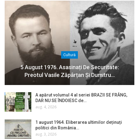
Cultură
5 August 1976. Asasinați De Securitate:
Preotul Vasile Zăpârțan Și Dumitru…
A apărut volumul 4 al seriei BRAZII SE FRÂNG,
DAR NU SE ÎNDOIESC de…
aug. 4, 2026
1 august 1964. Eliberarea ultimilor deținuți
politici din România…
aug. 3, 2026