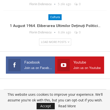
Florin Dobrescu
5 zile ago
0
Cultură
1 August 1964. Eliberarea Ultimilor Deținuți Politici…
Florin Dobrescu
6 zile ago
0
LOAD MORE POSTS
Facebook
Youtube
Join us on Facebook
Join us on Youtube
This website uses cookies to improve your experience. We'll
© 2025 - All Rights Reserved.
assume you're ok with this, but you can opt-out if you wish.
Website Design:
Buciumul
Accept
Read More