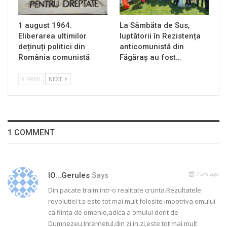
1 august 1964.
La Sâmbăta de Sus,
Eliberarea ultimilor
luptătorii în Rezistența
deținuți politici din
anticomunistă din
România comunistă
Făgăraș au fost…
PREV
NEXT
1 COMMENT
7 ani ago
IO...gerules
Says
Din pacate traim intr-o realitate crunta.Rezultatele
revolutiei t.s este tot mai mult folosite impotriva omului
ca fiinta de omenie,adica a omului dorit de
Dumnezeu.Internetul,din zi in zi,este tot mai mult