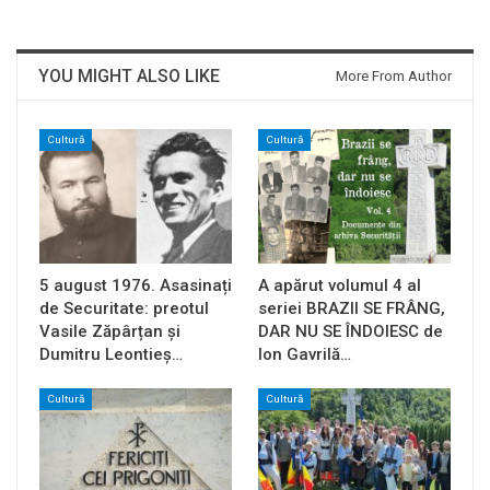
YOU MIGHT ALSO LIKE
More From Author
Cultură
Cultură
5 august 1976. Asasinați
A apărut volumul 4 al
de Securitate: preotul
seriei BRAZII SE FRÂNG,
Vasile Zăpârțan și
DAR NU SE ÎNDOIESC de
Dumitru Leontieș…
Ion Gavrilă…
Cultură
Cultură