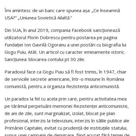
Îmi amintesc de un banc care spunea așa: „Ce înseamnă
USA?” „Uniunea Sovietică Ailaltă.”
Din SUA, în anul 2019, compania Facebook sancționează
utilizatorul Florin Dobrescu pentru postarea pe pagina
Fundației Ion Gavrilă Ogoranu a unei postări cu biografia lui
Gogu Puiu. Atât. Un articol cu caracter eminamente istoric.
Sancțiunea: blocarea contului pt 30 zile.
Paradoxul face ca Gogu Puiu să fi fost trimis, în 1947, chiar
de serviciile secrete americane, într-o misiune în România
comunistă, pentru a organiza Rezistența anticomunistă.
Un paradox la fel cu acela prin care, pentru activitatea mea
pe tărâmul perpetuării memoriei Rezistenței anticomuniste,
de ani de zile, sunt marginalizat, izolat, blocat pe plan
profesional, interzis la televiziuni, interzis în sălile publice ale
Primăriei Capitalei, evitat cu prudență de instituțiile statului,
supus unei campanii de denigrare, fiind acuzat fără temei de