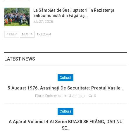
La Sâmbăta de Sus, luptătorii în Rezistența
anticomunistă din Făgăraș…
iul. 27, 2026
PREV
NEXT
1 of 2.484
LATEST NEWS
Cultură
5 August 1976. Asasinați De Securitate: Preotul Vasile…
Florin Dobrescu
4 zile ago
0
Cultură
A Apărut Volumul 4 Al Seriei BRAZII SE FRÂNG, DAR NU
SE…