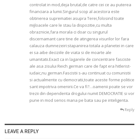
controlat in mod,deja brutal,de catre cei ce au puterea
financiara a lumii.Singurul scop al acestora este
obtinerea suprematiei asupra Terei,folosind toate
mijloacele care le stau la dispozitie,cu multa
obraznicie,fara morala ci doar cu singurul
discernamant care tine de atingerea visurilor lor fara
calauza dumnezeiri:stapanirea totala a planetei in care
ei sa aibe deciziile de viata si de moarte ale
umanitatii.Exact ca in lagarele de concentrare fasciste
ale asa zisului Reich german care de fapt era hitlerist-
iudaic,nu german.Fascistii s-au continuat cu comunistii
si actualmente cu democratii,toate aceste forme politice
sant impotriva omenirii.Ce va fi?…oamenii poate se vor
trezii din dependenta drogului numit DEMOCRATIE si vor
pune in mod serios mana pe bata sau pe inteligenta.
Reply
LEAVE A REPLY