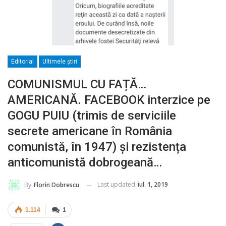
Editorial
Ultimele ştiri
COMUNISMUL CU FAȚĂ…
AMERICANĂ. FACEBOOK interzice pe
GOGU PUIU (trimis de serviciile
secrete americane în România
comunistă, în 1947) și rezistența
anticomunistă dobrogeană…
Last updated
iul. 1, 2019
By
Florin Dobrescu
1.114
1