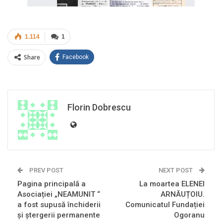
1.114
1
Share
Facebook
Florin Dobrescu
PREV POST
NEXT POST
Pagina principală a
La moartea ELENEI
Asociației „NEAMUNIT “
ARNĂUȚOIU.
a fost supusă închiderii
Comunicatul Fundației
și ștergerii permanente
Ogoranu