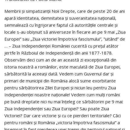
Membrii și simpatizanții Noii Drepte, care de peste 20 de ani
apară identitatea, demnitatea și suveranitatea națională,
semnalează cu îngrijorare faptul că autorităţile centrale și
locale s-au obişnuit să aniverseze în fiecare an pe 9 mai „Ziua
Europei” sau „Ziua victoriei împotriva fascismului”, ”uitând” de
… – Ziua Independenţei României cucerită cu preţul atâtor
jertfe în Războiul de Independenţă din anii 1877-1878.
Observăm deci cum an de an această zi excepţională din
istoria noastră a românilor, este maculată de Ziua Europei,
sărbătorită la aceeaşi dată. Vedem cum Guvernul dar și
primari de municipii din România alocă sume exorbitante
pentru sărbătorirea Zilei Europei şi niciun leu pentru Ziua
Independenţei noastre naţionale! Vedem cum mulţi români
pe bună dreptate nici nu mai înţeleg ce sărbătorim pe 9 mai:
Ziua Independenţei sau Ziua Europei? Sau poate Ziua
Victoriei? Dar care victorie şi cu ce pierderi teritoriale? Căci
pentru români şi România „victoria împotriva fascismului” a
însemnat în fapt pierderea unei treimi din teritoriul naţional şi