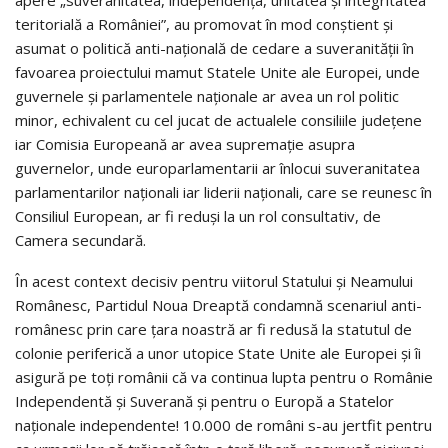
apere „suveranitatea, independenţa, unitatea şi integritatea
teritorială a României”, au promovat în mod conștient și
asumat o politică anti-naţională de cedare a suveranităţii în
favoarea proiectului mamut Statele Unite ale Europei, unde
guvernele şi parlamentele naţionale ar avea un rol politic
minor, echivalent cu cel jucat de actualele consiliile judeţene
iar Comisia Europeană ar avea supremaţie asupra
guvernelor, unde europarlamentarii ar înlocui suveranitatea
parlamentarilor naţionali iar liderii naţionali, care se reunesc în
Consiliul European, ar fi reduşi la un rol consultativ, de
Camera secundară.
În acest context decisiv pentru viitorul Statului şi Neamului
Românesc, Partidul Noua Dreaptă condamnă scenariul anti-
românesc prin care ţara noastră ar fi redusă la statutul de
colonie periferică a unor utopice State Unite ale Europei şi îi
asigură pe toţi românii că va continua lupta pentru o Românie
Independentă şi Suverană şi pentru o Europă a Statelor
naţionale independente! 10.000 de români s-au jertfit pentru