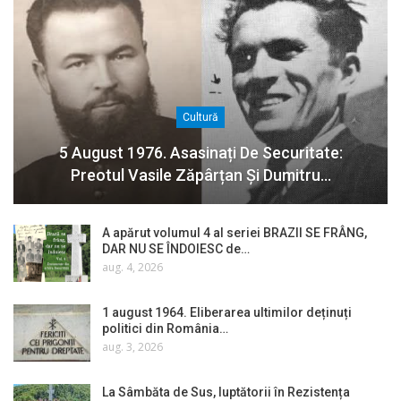
Cultură
5 August 1976. Asasinați De Securitate:
Preotul Vasile Zăpârțan Și Dumitru…
A apărut volumul 4 al seriei BRAZII SE FRÂNG,
DAR NU SE ÎNDOIESC de…
aug. 4, 2026
1 august 1964. Eliberarea ultimilor deținuți
politici din România…
aug. 3, 2026
La Sâmbăta de Sus, luptătorii în Rezistența