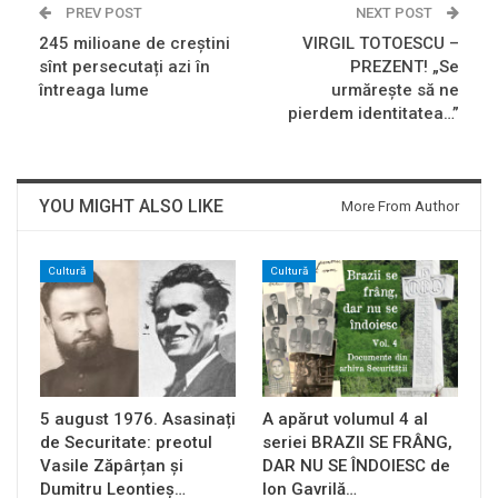
PREV POST
NEXT POST
245 milioane de creștini
VIRGIL TOTOESCU –
sînt persecutați azi în
PREZENT! „Se
întreaga lume
urmăreşte să ne
pierdem identitatea…”
YOU MIGHT ALSO LIKE
More From Author
Cultură
Cultură
5 august 1976. Asasinați
A apărut volumul 4 al
de Securitate: preotul
seriei BRAZII SE FRÂNG,
Vasile Zăpârțan și
DAR NU SE ÎNDOIESC de
Dumitru Leontieș…
Ion Gavrilă…