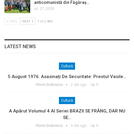
anticomunistă din Făgăraș…
iul. 27, 2026
PREV
NEXT
1 of 2.484
LATEST NEWS
Cultură
5 August 1976. Asasinați De Securitate: Preotul Vasile…
Florin Dobrescu
2 zile ago
0
Cultură
A Apărut Volumul 4 Al Seriei BRAZII SE FRÂNG, DAR NU
SE…
Florin Dobrescu
3 zile ago
0