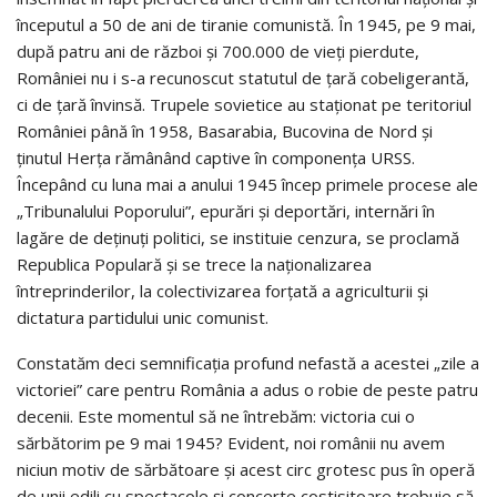
începutul a 50 de ani de tiranie comunistă. În 1945, pe 9 mai,
după patru ani de război şi 700.000 de vieţi pierdute,
României nu i s-a recunoscut statutul de ţară cobeligerantă,
ci de ţară învinsă. Trupele sovietice au staţionat pe teritoriul
României până în 1958, Basarabia, Bucovina de Nord şi
ţinutul Herţa rămânând captive în componenţa URSS.
Începând cu luna mai a anului 1945 încep primele procese ale
„Tribunalului Poporului”, epurări şi deportări, internări în
lagăre de deţinuţi politici, se instituie cenzura, se proclamă
Republica Populară şi se trece la naţionalizarea
întreprinderilor, la colectivizarea forţată a agriculturii şi
dictatura partidului unic comunist.
Constatăm deci semnificaţia profund nefastă a acestei „zile a
victoriei” care pentru România a adus o robie de peste patru
decenii. Este momentul să ne întrebăm: victoria cui o
sărbătorim pe 9 mai 1945? Evident, noi românii nu avem
niciun motiv de sărbătoare şi acest circ grotesc pus în operă
de unii edili cu spectacole şi concerte costisitoare trebuie să