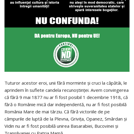
Tuturor acestor eroi, unii fără morminte şi cruci la căpătâi, le
aprindem în suflete candela recunoştinţei. Avem convingerea
că fără 9 mai 1877 nu ar fi fost posibil 1 decembrie 1918, că
fără o Românie mică dar independentă, nu ar fi fost posibilă
România Mare de mai târziu. Că fără victoriile de pe
câmpurile de luptă de la Plevna, Griviţa, Opanez, Smârdan şi
Vidin nu ar fi fost posibilă unirea Basarabiei, Bucovinei şi
Transilvaniei cu Patria Mamă.