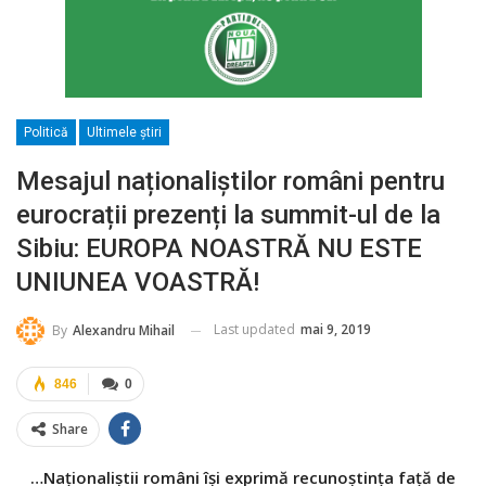
Politică
Ultimele ştiri
Mesajul naționaliștilor români pentru
eurocrații prezenți la summit-ul de la
Sibiu: EUROPA NOASTRĂ NU ESTE
UNIUNEA VOASTRĂ!
Last updated
mai 9, 2019
By
Alexandru Mihail
846
0
Share
…Naționaliștii români îşi exprimă recunoştinţa faţă de