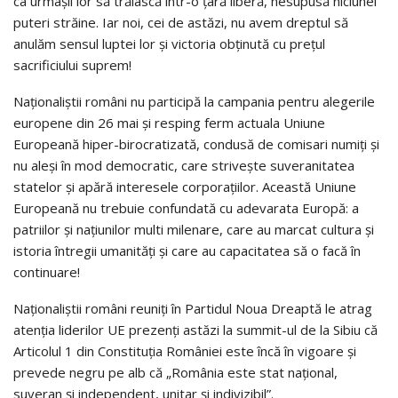
ca urmaşii lor să trăiască într-o ţară liberă, nesupusă niciunei
puteri străine. Iar noi, cei de astăzi, nu avem dreptul să
anulăm sensul luptei lor şi victoria obţinută cu preţul
sacrificiului suprem!
Naționaliștii români nu participă la campania pentru alegerile
europene din 26 mai și resping ferm actuala Uniune
Europeană hiper-birocratizată, condusă de comisari numiți și
nu aleși în mod democratic, care strivește suveranitatea
statelor și apără interesele corporațiilor. Această Uniune
Europeană nu trebuie confundată cu adevarata Europă: a
patriilor și națiunilor multi milenare, care au marcat cultura și
istoria întregii umanități și care au capacitatea să o facă în
continuare!
Naționaliștii români reuniți în Partidul Noua Dreaptă le atrag
atenția liderilor UE prezenți astăzi la summit-ul de la Sibiu că
Articolul 1 din Constituţia României este încă în vigoare şi
prevede negru pe alb că „România este stat naţional,
suveran şi independent, unitar şi indivizibil”.