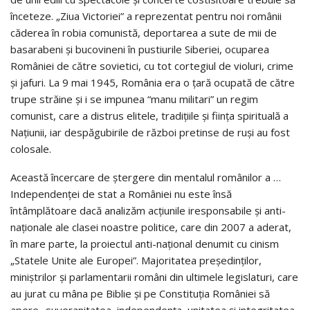
înceteze. „Ziua Victoriei” a reprezentat pentru noi românii
căderea în robia comunistă, deportarea a sute de mii de
basarabeni şi bucovineni în pustiurile Siberiei, ocuparea
României de către sovietici, cu tot cortegiul de violuri, crime
şi jafuri. La 9 mai 1945, România era o ţară ocupată de către
trupe străine şi i se impunea “manu militari” un regim
comunist, care a distrus elitele, tradiţiile şi fiinţa spirituală a
Naţiunii, iar despăgubirile de război pretinse de ruşi au fost
colosale.
Această încercare de ştergere din mentalul românilor a …
Independenţei de stat a României nu este însă
întâmplătoare dacă analizăm acţiunile iresponsabile şi anti-
naţionale ale clasei noastre politice, care din 2007 a aderat,
în mare parte, la proiectul anti-naţional denumit cu cinism
„Statele Unite ale Europei”. Majoritatea președinților,
miniștrilor și parlamentarii români din ultimele legislaturi, care
au jurat cu mâna pe Biblie şi pe Constituţia României să