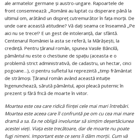
ale armatelor germane și austro-ungare. Rapoartele de
front consemnează: „Românii au luptat cu disperare până la
ultimul om, arătând un dispreț cutremurător în fața morții. De
unde oare această atitudine? Vă dați seama ce înseamnă „Pe
aici nu se trece!? E un gest de intoleranță, dar sfântă.
Centenarul României la asta se referă, la Mărășești, la
credință. Pentru țăranul român, spunea Vasile Băncilă,
pământul nu este o chestiune de spațiu (aceasta e o
problemă strict administrativă, de cadastru, un hectar, cinci
pogoane…), ci pentru sufletul lui reprezintă „timp frământat
de strămoși. Țăranul român având această intuiție
îngenunchează, sărută pământul, apoi pleacă puternic în
prezent și fără frică de moarte în viitor.
Moartea este cea care ridică ființei cele mai mari întrebări.
Moartea este aceea care îl confruntă pe om cu cea mai mare
dramă a sa. Ea ne obligă involuntar să simțim deșertăciunea
acestei vieți. Viața este trecătoare, dar de moarte nu poate
fugi nimeni. Important este ce sens îi dăm morții. Cum vă