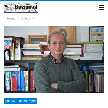
Home
Cultură
Cultură
Ultimele ştiri