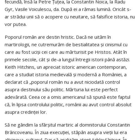
fecundă, însă la Petre Țuțea, la Constantin Noica, la Radu
Gyr, Vasile Voiculescu, da. După ei a rămas lumină. Oricât s-
ar strădui unii să o acopere cu neuitare, să falsifice istoria, nu
vor putea.
Poporul român are destin hristic. Dacă ne uităm în
martirologii, ne cutremurăm de bestialitatea și cinismul cu
care au fost uciși cei care au mărturisit pe Hristos. Atât în
primele secole, cât și de-a lungul întregii istorii până astăzi.
Keith Hitchins, un apreciat istoric american contemporan,
care a studiat istoria medievală și modernă a României, a
declarat că „poporul român nu a avut niciodată control
asupra destinului său politic. Mărturia lui este perfect
adevărată. Ceea ce a omis americanul să spună este faptul
că, în lipsa controlului politic, românii au avut control absolut
asupra credinței lor.
Să ne gândim la sfârșitul martiric al domnitorului Constantin
Brâncoveanu. În ziua execuției, stăpân asupra vieții lui era
altcineva, sultanul. Dar să analizăm atent tabloul întreg. În