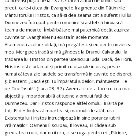
cu aceeași pușcă de la 1877, stătea alături de umilul său
preot, care-i citea din Evanghelie fragmente din Pătimirile
Mântuitorului Hristos, ca să-și dea seama cât a suferit Fiul lui
Dumnezeu Întrupat pentru omenire și astfel să biruiască
teama de moarte. Îmbărbătare mai puternică decât auzirea
cuvintelor Evangheliei nu exista în acele momente.
Asemenea acelor soldați, mă pregătesc și eu pentru învierea
mea. Merg pe stradă și mă gândesc la Drumul Calvarului, la
trădarea lui Hristos din partea ucenicului Iuda. Dacă, de Florii,
Hristos este aclamat și primit cu osanale în oraș, peste
numai câteva zile laudele se transformă în cuvinte de dispreț
și blestem: „Dacă ești Tu împăratul iudeilor, mântuiește-Te
pe Tine însuți!ˮ (Luca 23, 37). Avem aici de-a face cu cea mai
abjectă și impardonabilă atitudine a omului față de
Dumnezeu. Dar Hristos răspunde altfel omului. Îi iartă pe
toți. El desființează moartea și, mai mult de atât, ura.
Existența lui Hristos întruchipează în sine porunca iubirii
vrăjmașilor. Oamenii Îl scuipau, Îl loveau, El cădea sub
greutatea crucii, dar nu îi ura, ci se ruga pentru ei: „Părinte,