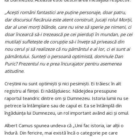
„Acești români fantastici are puține personaje, doar patru,
dar discursul fiecăruia este atent construit. Jucați rolul Morții,
dar al unei morți blânde, care nu vine să sperie pe nimeni, ci
doar încearcă să-i trezească pe cei pierduți în mundan, pe cei
mutilați sufletește de corupție să-i învețe să privească din
nou cerul și să realizeze că nu pământul e al lor, ci ei sunt ai
pământului. Sunteți o persoană optimistă, domnule Dan
Puric? Prezentul nu e prea încurajator pentru asemenea
atitudine.
Creștinii nu sunt optimiști și nici pesimiști. Ei trăiesc în alt
registru al ființei. Ei nădăjduiesc. Nădejdea presupune
raportul teandric dintre om și Dumnezeu. Istoria lumii nu se
petrece la întâmplare sau de capul ei. Ea se întâmplă din
îngăduința lui Dumnezeu, un rol important având aici și omul.
Albert Camus spunea undeva că „Unii fac istoria, iar alții o
îndură. Din fericire, mai există încă o categorie pe care