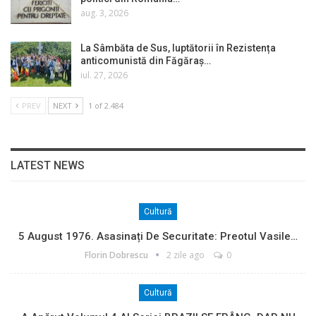
aug. 3, 2026
La Sâmbăta de Sus, luptătorii în Rezistența
anticomunistă din Făgăraș…
iul. 27, 2026
PREV
NEXT
1 of 2.484
LATEST NEWS
Cultură
5 August 1976. Asasinați De Securitate: Preotul Vasile…
Florin Dobrescu
2 zile ago
0
Cultură