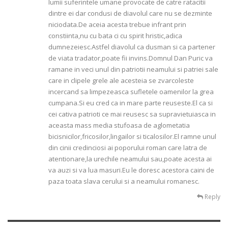
lumii suferintele umane provocate de catre ratacitii
dintre ei dar condusi de diavolul care nu se dezminte
niciodata.De aceia acesta trebue infrant prin
constiinta,nu cu bata ci cu spirit hristic,adica
dumnezeiesc.Astfel diavolul ca dusman si ca partener
de viata tradator,poate fii invins.Domnul Dan Puric va
ramane in veci unul din patriotii neamului si patriei sale
care in clipele grele ale acesteia se zvarcoleste
incercand sa limpezeasca sufletele oamenilor la grea
cumpana.Si eu cred ca in mare parte reuseste.El ca si
cei cativa patrioti ce mai reusesc sa supravietuiasca in
aceasta mass media stufoasa de aglometatia
bicisnicilor,fricosilor,lingailor si ticalosilor.El ramne unul
din cinii credinciosi ai poporului roman care latra de
atentionare,la urechile neamului sau,poate acesta ai
va auzi si va lua masuri.Eu le doresc acestora caini de
paza toata slava cerului si a neamului romanesc.
Reply