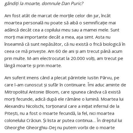
gândiți la moarte, domnule Dan Puric?
Am fost atât de marcat de morțile celor din jur, încât
moartea personală nu poate să aibă o semnificație mai
adâncă decât cea a copilului meu sau a mamei mele. Sunt
morți mai importante decât a mea, așa simt. Asta nu
înseamnă că sunt nepăsător, că nu există o frică biologică în
ceea ce mă privește. Am 60 de ani și am trecut până acum
prin multe. M-am electrocutat la 20.000 volți, am trecut pe
lângă moarte și prin moarte.
Am suferit imens când a plecat părintele Iustin Pârvu, pe
care l-am cunoscut și sufăr în continuare. Îmi aduc aminte de
Mitropolitul Antonie Bloom, care spunea cândva că există
morți fecunde, adică după ele rămâne o lumină. Moartea lui
Alexandru Nicolschi, torționarul care a inițiat infernul de la
Pitești, nu a fost o moarte fecundă, la fel, nici moartea
colonelului Crăciun. Și lista ar putea continua… În dreptul lui
Gheorghe Gheorghiu-Dej nu putem vorbi de o moarte