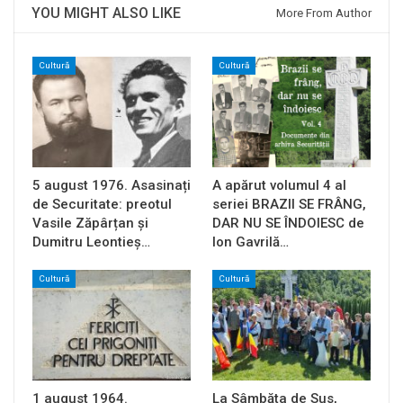
YOU MIGHT ALSO LIKE
More From Author
Cultură
Cultură
5 august 1976. Asasinați
A apărut volumul 4 al
de Securitate: preotul
seriei BRAZII SE FRÂNG,
Vasile Zăpârțan și
DAR NU SE ÎNDOIESC de
Dumitru Leontieș…
Ion Gavrilă…
Cultură
Cultură
1 august 1964.
La Sâmbăta de Sus,