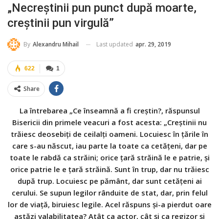
„Necreștinii pun punct după moarte,
creștinii pun virgulă”
Last updated
apr. 29, 2019
By
Alexandru Mihail
622
1
Share
La întrebarea „Ce înseamnă a fi creștin?, răspunsul
Bisericii din primele veacuri a fost acesta: „Creștinii nu
trăiesc deosebiți de ceilalți oameni. Locuiesc în țările în
care s-au născut, iau parte la toate ca cetățeni, dar pe
toate le rabdă ca străini; orice țară străină le e patrie, și
orice patrie le e țară străină. Sunt în trup, dar nu trăiesc
după trup. Locuiesc pe pământ, dar sunt cetățeni ai
cerului. Se supun legilor rânduite de stat, dar, prin felul
lor de viață, biruiesc legile. Acel răspuns și-a pierdut oare
astăzi valabilitatea? Atât ca actor, cât și ca regizor și