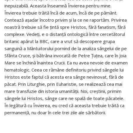
inepuizabilă. Aceasta înseamnă Învierea pentru mine.
Învierea trebuie trăită încă de acum, încă de pe pământ.
Contează așadar încotro privim și la ce ne raportăm. Privirea
noastră trebuie să fie țintă spre Hristos, fără fanatism, fără
complexe. Vedeți, e o distanță ontologică între cercetătorul
britanic apărut la BBC, care a vrut să descopere grupa
sanguină a Mântuitorului pornind de la analiza sângelui de pe
Sfânta Cruce, și bătrâna invocată de Petre Țuțea, care în Joia
Mare se închină înaintea Crucii. Ea nu avea nevoie de examen
hematologic. Ceea ce rămâne definitoriu privind sângele lui
Hristos este faptul că acesta era sânge nevinovat, fără de
păcat. Prin Liturghie, prin Euharistie, se realizează cea mai
mare transfuzie din istoria umanității. Noi, creștinii, primim
sângele lui Hristos, sânge care ne spală de toate păcatele.
În legătură cu Învierea, eu cred că aceasta trebuie trăită ca
permanență, nu doar în cele trei zile ale sărbătorii.