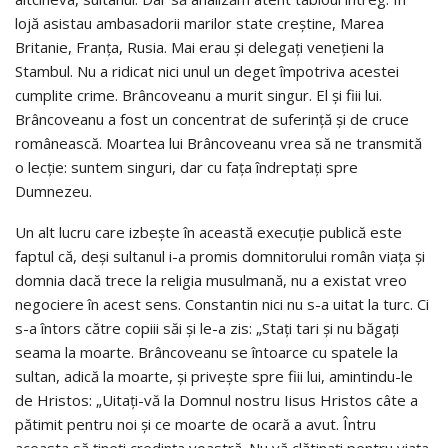
lojă asistau ambasadorii marilor state creștine, Marea
Britanie, Franța, Rusia. Mai erau și delegați venețieni la
Stambul. Nu a ridicat nici unul un deget împotriva acestei
cumplite crime. Brâncoveanu a murit singur. El și fiii lui.
Brâncoveanu a fost un concentrat de suferință și de cruce
românească. Moartea lui Brâncoveanu vrea să ne transmită
o lecție: suntem singuri, dar cu fața îndreptați spre
Dumnezeu.
Un alt lucru care izbește în această execuție publică este
faptul că, deși sultanul i-a promis domnitorului român viața și
domnia dacă trece la religia musulmană, nu a existat vreo
negociere în acest sens. Constantin nici nu s-a uitat la turc. Ci
s-a întors către copiii săi și le-a zis: „Stați tari și nu băgați
seama la moarte. Brâncoveanu se întoarce cu spatele la
sultan, adică la moarte, și privește spre fiii lui, amintindu-le
de Hristos: „Uitați-vă la Domnul nostru Iisus Hristos câte a
pătimit pentru noi și ce moarte de ocară a avut. Întru