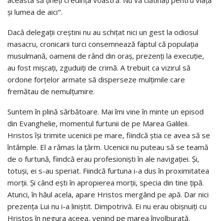
aceasta să țineți credința voastră. Nu vă clătinați pentru viața
și lumea de aiciˮ.
Dacă delegații creștini nu au schițat nici un gest la odiosul
masacru, cronicarii turci consemnează faptul că populația
musulmană, oamenii de rând din oraș, prezenți la execuție,
au fost mișcați, zguduiți de crimă. A trebuit ca vizirul să
ordone forțelor armate să disperseze mulțimile care
fremătau de nemulțumire.
Suntem în plină sărbătoare. Mai îmi vine în minte un episod
din Evanghelie, momentul furtunii de pe Marea Galileii.
Hristos își trimite ucenicii pe mare, fiind­că știa ce avea să se
întâmple. El a rămas la țărm. Ucenicii nu puteau să se teamă
de o furtună, fiindcă erau profesioniști în ale navigației. Și,
totuși, ei s-au speriat. Fiindcă furtuna i-a dus în proximitatea
morții. Și când ești în apropierea morții, specia din tine țipă.
Atunci, în hăul acela, apare Hristos mergând pe apă. Dar nici
prezența Lui nu i-a liniștit. Dimpotrivă. Ei nu erau obișnuiți cu
Hristos în negura aceea, venind pe marea învolburată.