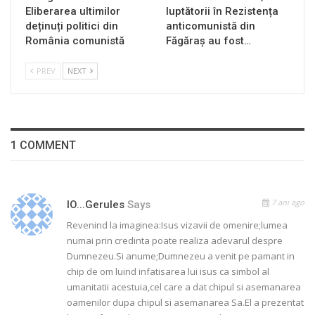
Eliberarea ultimilor
luptătorii în Rezistența
deținuți politici din
anticomunistă din
România comunistă
Făgăraș au fost…
PREV
NEXT
1 COMMENT
7 ani ago
IO...gerules
Says
Revenind la imaginea:Isus vizavii de omenire;lumea
numai prin credinta poate realiza adevarul despre
Dumnezeu.Si anume;Dumnezeu a venit pe pamant in
chip de om luind infatisarea lui isus ca simbol al
umanitatii acestuia,cel care a dat chipul si asemanarea
oamenilor dupa chipul si asemanarea Sa.El a prezentat