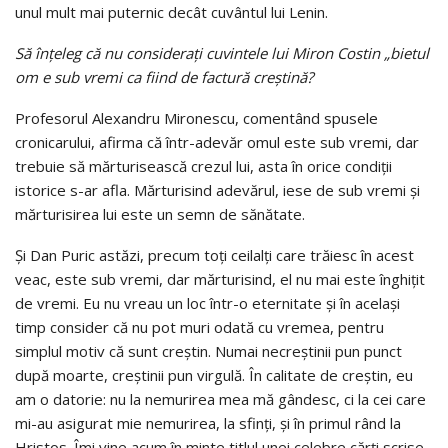
unul mult mai puternic decât cuvântul lui Lenin.
Să înțeleg că nu considerați cuvintele lui Miron Costin „bietul
om e sub vremi ca fiind de factură creștină?
Profesorul Alexandru Mironescu, comentând spusele
cronicarului, afirma că într-adevăr omul este sub vremi, dar
trebuie să mărturisească crezul lui, asta în orice condiții
istorice s-ar afla. Mărturisind adevărul, iese de sub vremi și
mărturisirea lui este un semn de sănătate.
Și Dan Puric astăzi, precum toți ceilalți care trăiesc în acest
veac, este sub vremi, dar mărturisind, el nu mai este înghițit
de vremi. Eu nu vreau un loc într-o eternitate și în același
timp consider că nu pot muri odată cu vremea, pentru
simplul motiv că sunt creștin. Numai necreștinii pun punct
după moarte, creștinii pun virgulă. În calitate de creștin, eu
am o datorie: nu la nemurirea mea mă gândesc, ci la cei care
mi-au asigurat mie nemurirea, la sfinți, și în primul rând la
Hristos. Îmi vine acum în minte titlul unei celebre cărți scrise