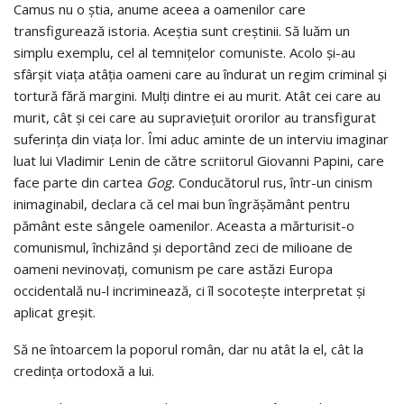
Camus nu o știa, anume aceea a oamenilor care
transfigurează istoria. Aceștia sunt creștinii. Să luăm un
simplu exemplu, cel al temnițelor comuniste. Acolo și-au
sfârșit viața atâția oameni care au îndurat un regim criminal și
tortură fără margini. Mulți dintre ei au murit. Atât cei care au
murit, cât și cei care au supra­viețuit ororilor au transfigurat
suferința din viața lor. Îmi aduc aminte de un interviu imaginar
luat lui Vladimir Lenin de către scriitorul Giovanni Papini, care
face parte din cartea
Gog.
Conducătorul rus, într-un cinism
inimaginabil, declara că cel mai bun îngrășământ pentru
pământ este sângele oamenilor. Aceasta a mărturisit-o
comunismul, închizând și deportând zeci de milioane de
oameni nevinovați, comunism pe care astăzi Europa
occidentală nu-l incriminează, ci îl socotește interpretat și
aplicat greșit.
Să ne întoarcem la poporul român, dar nu atât la el, cât la
credința ortodoxă a lui.