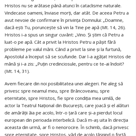
Hristos nu se arătase până atunci în cataclisme naturale.
Vindecase oameni, înviase morți, dar atât. De aceea Petru a
avut nevoie de confirmare în privința Domnului: „Doamne,
dacă ești Tu, poruncește să vin la Tine pe apă (Mt. 14, 26).
Hristos i-a spus un singur cuvânt: „Vino. Și știm că Petru a
luat-o pe apă. Cât a privit la Hristos Petru a pășit fără
probleme pe valul mării. Când a privit la sine și la furtună,
Apostolul a început să se scufunde. Dar l-a agățat Hristos de
mână și i-a zis: „Puțin credinciosule, pentru ce te-ai îndoit?
(Mt. 14, 31).
Avem fiecare din noi posibilitatea unei alegeri. Fie aleg să
privesc spre neamul meu, spre Brâncoveanu, spre
eternitate, spre Hristos, fie spre condiția mea umilă, de
actor la Teatrul Național din București, care joacă și el alături
de amărâții ăia pe acolo, într-o țară care şi-a pierdut locul
european din perioada interbelică. Dacă m-aș uita în direcția
aceasta din urmă, ar fi o nenorocire. În schimb, dacă privesc
spre eternitate, spre Hristos, văd de acolo țâșnind o forță