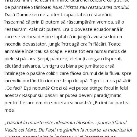
de părintele Stăniloae:
Iisus Hristos sau restaurarea omului
.
Dacă Dumnezeu ne-a oferit capacitatea restaurării,
înseamnă că prin El putem să răscumpărăm vremea, să o
restaurăm. Atât cât putem. Era o poveste ecuadoriană în
care se vorbea despre faptul că în junglă avusese loc un
incendiu devastator. Jungla întreagă era în flăcări. Toate
animalele încercau să scape. Peste tot era numai miros de
piele și păr ars. Șerpi, pantere, elefanți alergau disperați,
căutând salvarea. Un tigru cu blana pe jumătate arsă
întâlnește o pasăre colibri care făcea drumul de la fluviu spre
incendiu purtând în cioc un strop de apă. Tigrul i-a zis păsării:
„Ce faci? Ești nebună? Crezi că vei putea stinge focul în felul
acesta? Răspunsul păsării ar putea deveni paradigmatic
pentru fiecare om din societatea noastră: „Eu îmi fac partea
mea.
„Gândul la moarte este adevărata filosofie, spunea Sfântul
Vasile cel Mare. De Paști ne gândim la moarte, la moartea lui