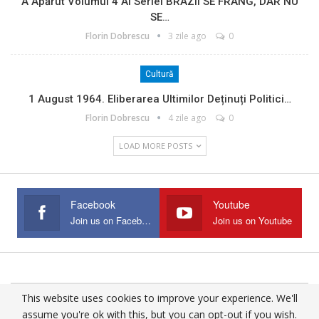
A Apărut Volumul 4 Al Seriei BRAZII SE FRÂNG, DAR NU
SE…
Florin Dobrescu
3 zile ago
0
Cultură
1 August 1964. Eliberarea Ultimilor Deținuți Politici…
Florin Dobrescu
4 zile ago
0
LOAD MORE POSTS
Facebook
Youtube
Join us on Facebook
Join us on Youtube
This website uses cookies to improve your experience. We'll
© 2025 - All Rights Reserved.
assume you're ok with this, but you can opt-out if you wish.