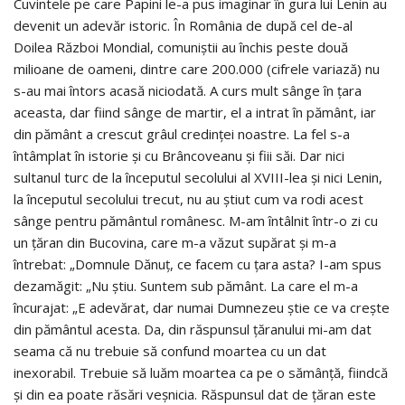
Cuvintele pe care Papini le-a pus imaginar în gura lui Lenin au
devenit un adevăr istoric. În România de după cel de-al
Doilea Război Mondial, comuniștii au închis peste două
milioane de oameni, dintre care 200.000 (cifrele variază) nu
s-au mai întors acasă niciodată. A curs mult sânge în țara
aceasta, dar fiind sânge de martir, el a intrat în pământ, iar
din pământ a crescut grâul credinței noastre. La fel s-a
întâmplat în istorie și cu Brâncoveanu și fiii săi. Dar nici
sultanul turc de la începutul secolului al XVIII-lea și nici Lenin,
la începutul secolului trecut, nu au știut cum va rodi acest
sânge pentru pământul românesc. M-am întâlnit într-o zi cu
un țăran din Bucovina, care m-a văzut supărat și m-a
întrebat: „Domnule Dănuț, ce facem cu țara asta? I-am spus
dezamăgit: „Nu știu. Suntem sub pământ. La care el m-a
încurajat: „E adevărat, dar numai Dumnezeu știe ce va crește
din pământul acesta. Da, din răspunsul țăranului mi-am dat
seama că nu trebuie să confund moartea cu un dat
inexorabil. Trebuie să luăm moartea ca pe o sămânță, fiindcă
și din ea poate răsări veșnicia. Răspunsul dat de țăran este