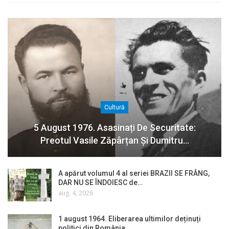
Cultură
5 August 1976. Asasinați De Securitate:
Preotul Vasile Zăpârțan Și Dumitru…
A apărut volumul 4 al seriei BRAZII SE FRÂNG,
DAR NU SE ÎNDOIESC de…
aug. 4, 2026
1 august 1964. Eliberarea ultimilor deținuți
politici din România…