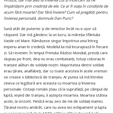
Hristos, dar mai ales la Învierea Lui și încercăm să ne
împărtășim prin credință de ele. Ce ar fi viața în condițiile de
acum fără moarte? Dar fără înviere? Cum vă pregătiți pentru
învierea personală, domnule Dan Puric?
Sună atât de puternic și de nimicitor încât nu e ușor să
răspund. Dar mă gândesc la un lucru, la măreția Sfântului
Vasile cel Mare. Rămăsese singur împotriva unui întreg
imperiu arian în credință. Modelul lui mă încurajează în fiecare
zi. Să revenim. În timpul Primului Război Mondial, preoții care
slujeau pe front, deși nu erau combatanți, totuși coborau în
tranșee alături de soldații noștri. Majoritatea dintre soldați
erau țărani, analfabeți, dar cu toate acestea în acele vremuri
se crease o bibliotecă de tranșeu. Ar putea să mă întrebe
cineva ce legătură are aceasta cu moartea și învierea
personale. Ostașii români știau că la suprafață, pe câmpul de
luptă, ieșind din tranșeu, îi aștepta moartea. Moartea stătea
acolo, la orizont. Fiindcă erau zeci de mii de soldați inamici.
Țăranul nostru amărât, care nu avea nici echipament și lupta