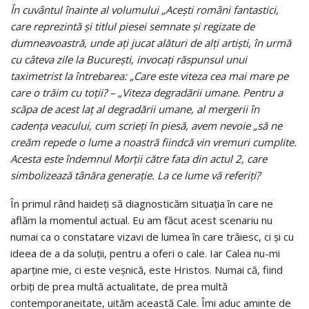
În cuvântul înainte al volumului „Acești români fantastici,
care reprezintă și titlul piesei semnate și regizate de
dumneavoastră, unde ați jucat alături de alți artiști, în urmă
cu câteva zile la București, invocați răspunsul unui
taximetrist la întrebarea: „Care este viteza cea mai mare pe
care o trăim cu toții? – „Viteza de­gra­dării umane. Pentru a
scăpa de acest laț al degradării umane, al mergerii în
cadența veacului, cum scrieți în piesă, avem nevoie „să ne
creăm repede o lume a noastră fiindcă vin vremuri cumplite.
Acesta este îndemnul Morții către fata din actul 2, care
simbolizează tânăra generație. La ce lume vă referiți?
În primul rând haideți să diagnosticăm situația în care ne
aflăm la momentul actual. Eu am făcut acest scenariu nu
numai ca o constatare vizavi de lumea în care trăiesc, ci și cu
ideea de a da soluții, pentru a oferi o cale. Iar Calea nu-mi
aparține mie, ci este veșnică, este Hristos. Numai că, fiind
orbiți de prea multă actualitate, de prea multă
contemporaneitate, uităm această Cale. Îmi aduc aminte de