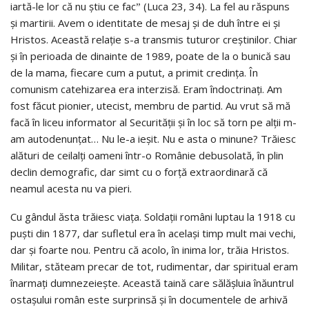
iartă-le lor că nu știu ce facˮ (Luca 23, 34). La fel au răspuns
și martirii. Avem o identitate de mesaj și de duh între ei și
Hristos. Această relație s-a transmis tuturor creștinilor. Chiar
și în perioada de dinainte de 1989, poate de la o bunică sau
de la mama, fiecare cum a putut, a primit credința. În
comunism catehizarea era interzisă. Eram îndoctrinați. Am
fost făcut pionier, utecist, membru de partid. Au vrut să mă
facă în liceu informator al Securității și în loc să torn pe alții m-
am autodenunțat… Nu le-a ieșit. Nu e asta o minune? Trăiesc
alături de ceilalți oameni într-o Românie debusolată, în plin
declin demografic, dar simt cu o forță extraordinară că
neamul acesta nu va pieri.
Cu gândul ăsta trăiesc viața. Soldații români luptau la 1918 cu
puști din 1877, dar sufletul era în același timp mult mai vechi,
dar și foarte nou. Pentru că acolo, în inima lor, trăia Hristos.
Militar, stăteam precar de tot, rudimentar, dar spiritual eram
înarmați dumnezeiește. Această taină care sălășluia înăuntrul
ostașului român este surprinsă și în documentele de arhivă