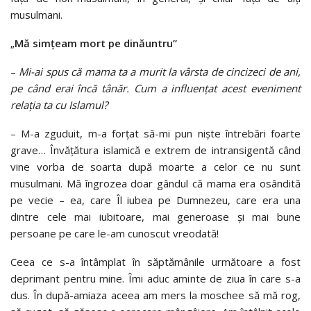
musulmani.
„
Mă simțeam mort
pe dinăuntru”
–
Mi-ai spus că mama ta a murit la vârsta de cincizeci de ani,
pe când erai încă tânăr. Cum a influențat acest eveniment
relația ta cu Islamul?
–
M-a zguduit, m-a forțat să-mi pun niște întrebări foarte
grave… Învățătura islamică e extrem de intransigentă când
vine vorba de soarta după moarte a celor ce nu sunt
musulmani. Mă îngrozea doar gândul că mama era osândită
pe vecie – ea, care Îl iubea pe Dumnezeu, care era una
dintre cele mai iubitoare, mai generoase și mai bune
persoane pe care le-am cunoscut vreodată!
Ceea ce s-a întâmplat în săptămânile următoare a fost
deprimant pentru mine. Îmi aduc aminte de ziua în care s-a
dus. În după-amiaza aceea am mers la moschee să mă rog,