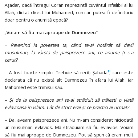
Așadar, dacă întregul Coran reprezintă cuvântul infailibil al lui
Allah, dictat direct lui Mohamed, cum ar putea fi definitoriu
doar pentru o anumită epocă?
„
Voiam să fiu mai
aproape de Dumnezeu”
–
Revenind la povestea ta, când te-ai hotărât să devii
musulman, la vârsta de paisprezece ani, ce anume ți s-a
cerut?
1
–
A fost foarte simplu. Trebuie să reciți Șahada
, care este
declarația că nu există alt Dumnezeu în afara lui Allah, iar
Mahomed este trimisul său.
–
Și de la paisprezece ani te-ai străduit să trăiești o viață
evlavioasă în Islam. Cât de strict erai și ce practici ai urmat?
–
Da, aveam paisprezece ani. Nu m-am considerat niciodată
un musulman evlavios. Mă străduiam să fiu evlavios. Voiam
să fiu mai aproape de Dumnezeu. Pot să spun că eram mult