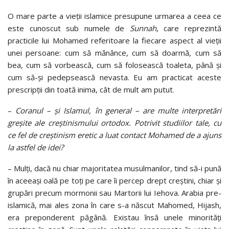
O mare parte a vieții islamice presupune urmarea a ceea ce
este cunoscut sub numele de
Sunnah
, care reprezintă
practicile lui Mohamed referitoare la fiecare aspect al vieții
unei persoane: cum să mănânce, cum să doarmă, cum să
bea, cum să vorbească, cum să folosească toaleta, până și
cum să-și pedepsească nevasta. Eu am practicat aceste
prescripții din toată inima, cât de mult am putut.
–
Coranul – și Islamul, în general – are multe interpretări
greșite ale creștinismului ortodox. Potrivit studiilor tale, cu
ce fel de creștinism eretic a luat contact Mohamed de a ajuns
la astfel de idei?
–
Mulți, dacă nu chiar majoritatea musulmanilor, tind să-i pună
în aceeași oală pe toți pe care îi percep drept creștini, chiar și
grupări precum mormonii sau Martorii lui Iehova. Arabia pre-
islamică, mai ales zona în care s-a născut Mahomed, Hijash,
era preponderent păgână. Existau însă unele minorități