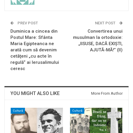
PREV POST
NEXT POST
Duminica a cincea din
Convertirea unui
Postul Mare: Sfânta
musulman la ortodoxie:
Maria Egipteanca ne
„IISUSE, DACĂ EXIȘTI,
arată cum să devenim
AJUTĂ-MĂ!” (II)
cetăţeni „cu acte în
regulă” ai Ierusalimului
ceresc
YOU MIGHT ALSO LIKE
More From Author
Cultură
Cultură