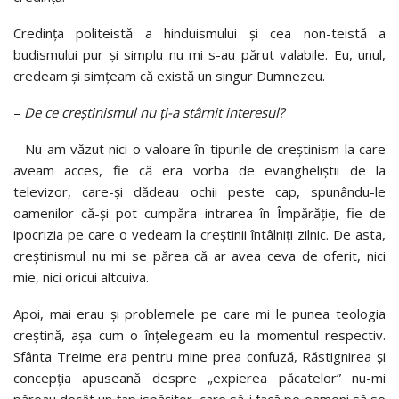
Credința politeistă a hinduismului și cea non-teistă a
budismului pur și simplu nu mi s-au părut valabile. Eu, unul,
credeam și simțeam că există un singur Dumnezeu.
–
De ce creștinismul nu ți-a stârnit interesul?
–
Nu am văzut nici o valoare în tipurile de creștinism la care
aveam acces, fie că era vorba de evangheliștii de la
televizor, care-și dădeau ochii peste cap, spunându-le
oamenilor că-și pot cumpăra intrarea în Împărăție, fie de
ipocrizia pe care o vedeam la creștinii întâlniți zilnic. De asta,
creștinismul nu mi se părea că ar avea ceva de oferit, nici
mie, nici oricui altcuiva.
Apoi, mai erau și problemele pe care mi le punea teologia
creștină, așa cum o înțelegeam eu la momentul respectiv.
Sfânta Treime era pentru mine prea confuză, Răstignirea și
concepția apuseană despre „expierea păcatelor” nu-mi
păreau decât un țap ispășitor, care să-i facă pe oameni să se