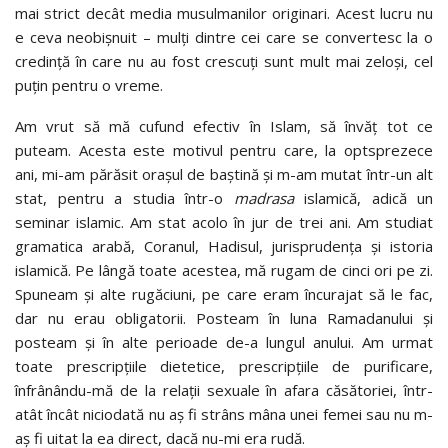
mai strict decât media musulmanilor originari. Acest lucru nu
e ceva neobișnuit – mulți dintre cei care se convertesc la o
credință în care nu au fost crescuți sunt mult mai zeloși, cel
puțin pentru o vreme.
Am vrut să mă cufund efectiv în Islam, să învăț tot ce
puteam. Acesta este motivul pentru care, la optsprezece
ani, mi-am părăsit orașul de baștină și m-am mutat într-un alt
stat, pentru a studia într-o
madrasa
islamică, adică un
seminar islamic. Am stat acolo în jur de trei ani. Am studiat
gramatica arabă, Coranul, Hadisul, jurisprudența și istoria
islamică. Pe lângă toate acestea, mă rugam de cinci ori pe zi.
Spuneam și alte rugăciuni, pe care eram încurajat să le fac,
dar nu erau obligatorii. Posteam în luna Ramadanului și
posteam și în alte perioade de-a lungul anului. Am urmat
toate prescripțiile dietetice, prescripțiile de purificare,
înfrânându-mă de la relații sexuale în afara căsătoriei, într-
atât încât niciodată nu aș fi strâns mâna unei femei sau nu m-
aș fi uitat la ea direct, dacă nu-mi era rudă.