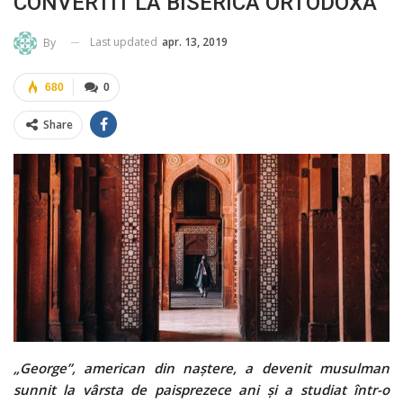
CONVERTIT LA BISERICA ORTODOXĂ
Last updated
apr. 13, 2019
By
680
0
Share
„
George”, american din naștere, a devenit musulman
sunnit la vârsta de paisprezece ani și a studiat într-o