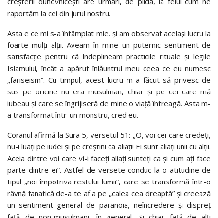
creșterii duhovnicești are urmări, de pildă, la felul cum ne
raportăm la cei din jurul nostru.
Asta e ce mi s-a întâmplat mie, și am observat același lucru la
foarte mulți alții. Aveam în mine un puternic sentiment de
satisfacție pentru că îndeplineam practicile rituale și legile
Islamului, încât a apărut înlăuntrul meu ceea ce eu numesc
„fariseism”. Cu timpul, acest lucru m-a făcut să privesc de
sus pe oricine nu era musulman, chiar și pe cei care mă
iubeau și care se îngrijiseră de mine o viață întreagă. Asta m-
a transformat într-un monstru, cred eu.
Coranul afirmă la Sura 5, versetul 51: „O, voi cei care credeți,
nu-i luați pe iudei și pe creștini ca aliați! Ei sunt aliați unii cu alții.
Aceia dintre voi care vi-i faceți aliați sunteți ca și cum ați face
parte dintre ei”. Astfel de versete conduc la o atitudine de
tipul „noi împotriva restului lumii”, care se transformă într-o
râvnă fanatică de-a te afla pe „calea cea dreaptă” și creează
un sentiment general de paranoia, neîncredere și dispreț
față de non-musulmani, în general, și chiar față de alți