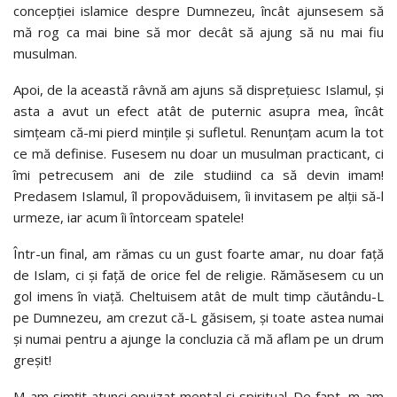
concepției islamice despre Dumnezeu, încât ajunsesem să
mă rog ca mai bine să mor decât să ajung să nu mai fiu
musulman.
Apoi, de la această râvnă am ajuns să disprețuiesc Islamul, și
asta a avut un efect atât de puternic asupra mea, încât
simțeam că-mi pierd mințile și sufletul. Renunțam acum la tot
ce mă definise. Fusesem nu doar un musulman practicant, ci
îmi petrecusem ani de zile studiind ca să devin imam!
Predasem Islamul, îl propovăduisem, îi invitasem pe alții să-l
urmeze, iar acum îi întorceam spatele!
Într-un final, am rămas cu un gust foarte amar, nu doar față
de Islam, ci și față de orice fel de religie. Rămăsesem cu un
gol imens în viață. Cheltuisem atât de mult timp căutându-L
pe Dumnezeu, am crezut că-L găsisem, și toate astea numai
și numai pentru a ajunge la concluzia că mă aflam pe un drum
greșit!
M-am simțit atunci epuizat mental și spiritual. De fapt, m-am