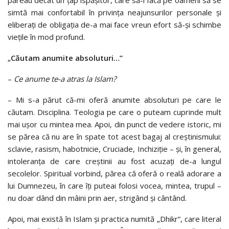
simtă mai confortabil în privința neajunsurilor personale și
eliberați de obligația de-a mai face vreun efort să-și schimbe
viețile în mod profund.
„
Căutam anumite
absoluturi…”
–
Ce anume te-a atras la Islam?
–
Mi s-a părut că-mi oferă anumite absoluturi pe care le
căutam. Disciplina. Teologia pe care o puteam cuprinde mult
mai ușor cu mintea mea. Apoi, din punct de vedere istoric, mi
se părea că nu are în spate tot acest bagaj al creștinismului:
sclavie, rasism, habotnicie, Cruciade, Inchiziție – și, în general,
intoleranța de care creștinii au fost acuzați de-a lungul
secolelor. Spiritual vorbind, părea că oferă o reală adorare a
lui Dumnezeu, în care îți puteai folosi vocea, mintea, trupul –
nu doar dând din mâini prin aer, strigând și cântând.
Apoi, mai există în Islam și practica numită „Dhikr”, care literal