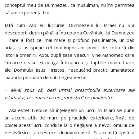
conceptul meu de Dumnezeu, ca musulman, nu îmi permitea
să am experiența Lui.
Iată cum văd eu lucrurile: Dumnezeul lui Israel nu S-a
descoperit deplin până la Întruparea Cuvântului lui Dumnezeu
– care a fost cel mai mare și profund pas înainte, un pas
uriaș, și aș spune cel mai important punct de cotitură din
istoria omenirii. Apoi, după șase veacuri, vine Mahomed care
întoarce ceasul și neagă Întruparea și faptele mântuitoare
ale Domnului Iisus Hristos, readucând practic umanitatea
înapoi la perioada de sub Legea Veche.
–
Mi-ai spus că, deși urmai prescripțiile exterioare ale
Islamului, te simțeai ca un „monstru” pe dinlăuntru…
–
Așa este! Trebuie să înțelegem un lucru: în Islam se pune
un accent atât de mare pe practicile exterioare, încât de
obicei acest lucru conduce la o neglijare a nevoii omului de
desăvârșire și creștere duhovnicească. Și această lipsă a