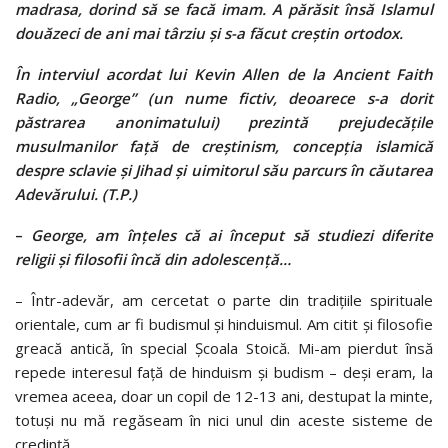
madrasa, dorind să se facă imam. A părăsit însă Islamul
douăzeci de ani mai târziu și s-a făcut creștin ortodox.
În interviul acordat lui Kevin Allen de la Ancient Faith
Radio, „George” (un nume fictiv, deoarece s-a dorit
păstrarea anonimatului) prezintă prejudecățile
musulmanilor față de creștinism, concepția islamică
despre sclavie și Jihad și uimitorul său parcurs în căutarea
Adevărului.
(T.P.)­
–
George, am înțeles că ai început să studiezi diferite
religii și filosofii încă din adolescență…
–
Într-adevăr, am cercetat o parte din tradițiile spirituale
orientale, cum ar fi budismul și hinduismul. Am citit și filosofie
greacă antică, în special Școala Stoică. Mi-am pierdut însă
repede interesul față de hinduism și budism – deși eram, la
vremea aceea, doar un copil de 12-13 ani, destupat la minte,
totuși nu mă regăseam în nici unul din aceste sisteme de
credință.