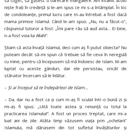
să cuget, să găsesc o oarecare mângâiere. Am întâlnit acolo
niște frați în credință și le-am spus ce mi s-a întâmplat. În loc
de condoleanțe, primul lucru care m-au întrebat a fost dacă
mama primise Islamul. Când le-am spus: „Nu, nu a făcut-o”,
răspunsul tuturor a fost: „Îmi pare rău să aud asta… Ei bine,
n-a fost voia lui Allah!”.
Știam că asta învață Islamul, deci cum aș fi putut obiecta? Nu
puteam decât să-mi spun că trebuie să fie ceva în neregulă
cu mine, pentru că începusem să mă îndoiesc de Islam. M-am
luptat cu aceste gânduri, dar ele persistau, oricât de
stăruitor încercam să le înlătur.
–
Și ai început să te îndepărtezi de Islam…
–
Da, dar nu a fost ca și cum m-aș fi sculat într-o bună zi și
mi-aș fi spus: „Uită toate astea și renunță cu totul la
practicarea Islamului!”. A fost un proces treptat, care mi-a
luat ani de zile. Atâta timp văzusem viața prin „ochelarii”
Islamului, mă dăruisem din tot sufletul învățăturilor și