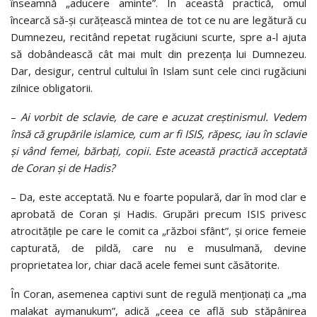
înseamnă „aducere aminte”. În această practică, omul
încearcă să-și curățească mintea de tot ce nu are legătură cu
Dumnezeu, recitând repetat rugăciuni scurte, spre a-l ajuta
să dobândească cât mai mult din prezența lui Dumnezeu.
Dar, desigur, centrul cultului în Islam sunt cele cinci rugăciuni
zilnice obligatorii.
–
Ai vorbit de sclavie, de care e acuzat creștinismul.
Vedem
însă că grupările islamice, cum ar fi ISIS, răpesc, iau în sclavie
și vând femei, bărbați, copii. Este această practică acceptată
de Coran și de Hadis?
–
Da, este acceptată. Nu e foarte populară, dar în mod clar e
aprobată de Coran și Hadis. Grupări precum ISIS privesc
atrocitățile pe care le comit ca „război sfânt”, și orice femeie
capturată, de pildă, care nu e musulmană, devine
proprietatea lor, chiar dacă acele femei sunt căsătorite.
În Coran, asemenea captivi sunt de regulă menționați ca
„ma
malakat aymanukum”, adică „ceea ce află sub stăpânirea