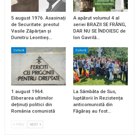
5 august 1976. Asasinați
A apărut volumul 4 al
de Securitate: preotul
seriei BRAZII SE FRÂNG,
Vasile Zăpârțan și
DAR NU SE ÎNDOIESC de
Dumitru Leontieș…
Ion Gavrilă…
Cultură
Cultură
1 august 1964.
La Sâmbăta de Sus,
Eliberarea ultimilor
luptătorii în Rezistența
deținuți politici din
anticomunistă din
România comunistă
Făgăraș au fost…
PREV
NEXT