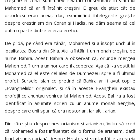
creștine în zonă. Sunt unele relatări consemnate în viața lui
Mahomed că ar fi întâlnit creștini. E greu de știut cât de
ortodocși erau aceia, dar, examinând înțelegerile greșite
despre creștinism din Coran și Hadis, ne dăm seama că cel
puțin o parte dintre ei erau eretici.
De pildă, pe când era tânăr, Mohamed și-a însoțit unchiul în
localitatea Bosra din Siria. Aici a întâlnit un monah creștin, pe
nume Bahira. Acest Bahira a observat că, oriunde mergea
Mahomed, îl urma un nor care îl acoperea. Așa că i-a vestit lui
Mohamed că el este cel ales de Dumnezeu spre a fi ultimul
profet. Sursele islamice pretind că Bahira ar fi avut copiile
„Evangheliilor originale”, și că în aceste Evanghelii existau
profeții ce anunțau venirea lui Mahomed. Acest Bahira a fost
identificat în anumite scrieri cu un anume monah Serghie,
despre care unii spun că era nestorian, iar alții, arian.
Din câte știu despre nestorianism și arianism, înclin să cred
că Mohamed a fost influențat de o formă de arianism, dată
fiind viziunea ariană despre Hristos și similaritățile acesteia