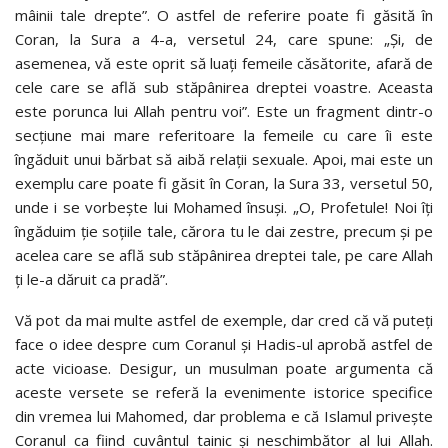
mâinii tale drepte”. O astfel de referire poate fi găsită în
Coran, la Sura a 4-a, versetul 24, care spune: „Și, de
asemenea, vă este oprit să luați femeile căsătorite, afară de
cele care se află sub stăpânirea dreptei voastre. Aceasta
este porunca lui Allah pentru voi”. Este un fragment dintr-o
secțiune mai mare referitoare la femeile cu care îi este
îngăduit unui bărbat să aibă relații sexuale. Apoi, mai este un
exemplu care poate fi găsit în Coran, la Sura 33, versetul 50,
unde i se vorbește lui Mohamed însuși. „O, Profetule! Noi îți
îngăduim ție soțiile tale, cărora tu le dai zestre, precum și pe
acelea care se află sub stăpânirea dreptei tale, pe care Allah
ți le-a dăruit ca pradă”.
Vă pot da mai multe astfel de exemple, dar cred că vă puteți
face o idee despre cum Coranul și Hadis-ul aprobă astfel de
acte vicioase. Desigur, un musulman poate argumenta că
aceste versete se referă la evenimente istorice specifice
din vremea lui Mahomed, dar problema e că Islamul privește
Coranul ca fiind cuvântul tainic și neschimbător al lui Allah.