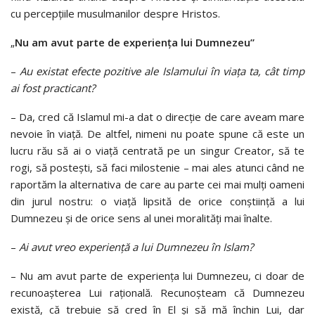
cu percepțiile musulmanilor despre Hristos.
„
Nu am avut parte de
experiența lui Dumnezeu”
–
Au existat efecte pozitive ale Islamului în viața ta, cât timp
ai fost practicant?
–
Da, cred că Islamul mi-a dat o direcție de care aveam mare
nevoie în viață. De altfel, nimeni nu poate spune că este un
lucru rău să ai o viață centrată pe un singur Creator, să te
rogi, să postești, să faci milostenie – mai ales atunci când ne
raportăm la alternativa de care au parte cei mai mulți oameni
din jurul nostru: o viață lipsită de orice conștiință a lui
Dumnezeu și de orice sens al unei moralități mai înalte.
–
Ai avut vreo experiență a lui Dumnezeu în Islam?
–
Nu am avut parte de experiența lui Dumnezeu, ci doar de
recunoașterea Lui rațională. Recunoșteam că Dumnezeu
există, că trebuie să cred în El și să mă închin Lui, dar