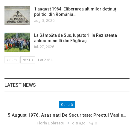
1 august 1964. Eliberarea ultimilor deținuți
politici din România…
aug. 3, 2026
La Sâmbăta de Sus, luptătorii în Rezistența
anticomunistă din Făgăraș…
iul. 27, 2026
PREV
NEXT
1 of 2.484
LATEST NEWS
Cultură
5 August 1976. Asasinați De Securitate: Preotul Vasile…
Florin Dobrescu
o zi ago
0