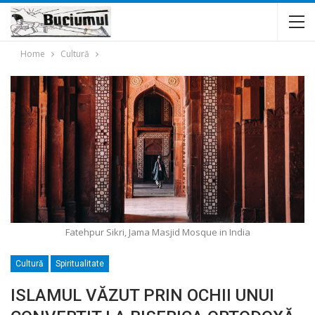
Home
Cultură
Fatehpur Sikri, Jama Masjid Mosque in India
Cultură
Spiritualitate
ISLAMUL VĂZUT PRIN OCHII UNUI