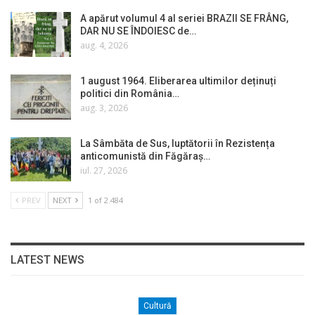
A apărut volumul 4 al seriei BRAZII SE FRÂNG,
DAR NU SE ÎNDOIESC de…
aug. 4, 2026
1 august 1964. Eliberarea ultimilor deținuți
politici din România…
aug. 3, 2026
La Sâmbăta de Sus, luptătorii în Rezistența
anticomunistă din Făgăraș…
iul. 27, 2026
PREV
NEXT
1 of 2.484
LATEST NEWS
Cultură