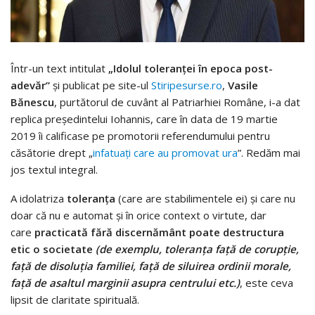
Într-un text intitulat
„Idolul toleranței în epoca post-
adevăr”
și publicat pe site-ul
Stiripesurse.ro
,
Vasile
Bănescu
, purtătorul de cuvânt al Patriarhiei Române, i-a dat
replica președintelui Iohannis, care în data de 19 martie
2019 îi calificase pe promotorii referendumului pentru
căsătorie drept „
infatuați care au promovat ura
”. Redăm mai
jos textul integral.
A idolatriza
toleranța
(care are stabilimentele ei) și care nu
doar că nu e automat și în orice context o virtute, dar
care
practicată fără discernământ poate destructura
etic o societate
(de exemplu, toleranța față de corupție,
față de disoluția familiei, față de siluirea ordinii morale,
față de asaltul marginii asupra centrului etc.)
, este ceva
lipsit de claritate spirituală.