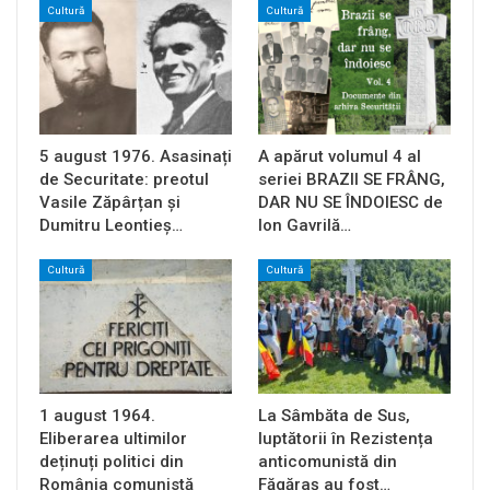
Cultură
Cultură
5 august 1976. Asasinați
A apărut volumul 4 al
de Securitate: preotul
seriei BRAZII SE FRÂNG,
Vasile Zăpârțan și
DAR NU SE ÎNDOIESC de
Dumitru Leontieș…
Ion Gavrilă…
Cultură
Cultură
1 august 1964.
La Sâmbăta de Sus,
Eliberarea ultimilor
luptătorii în Rezistența
deținuți politici din
anticomunistă din
România comunistă
Făgăraș au fost…