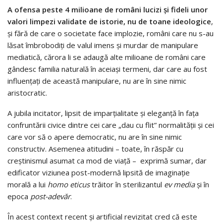
A
ofensa peste 4 milioane de români lucizi și fideli unor
valori limpezi validate de istorie, nu de toane ideologice
,
și fără de care o societate face implozie, români care nu s-au
lăsat îmbrobodiți de valul imens și murdar de manipulare
mediatică, cărora li se adaugă alte milioane de români care
gândesc familia naturală în aceiași termeni, dar care au fost
influențați de această manipulare, nu are în sine nimic
aristocratic.
A jubila incitator, lipsit de imparțialitate și eleganță în fața
confruntării civice dintre cei care „dau cu flit” normalității și cei
care vor să o apere democratic, nu are în sine nimic
constructiv. Asemenea atitudini – toate, în răspăr cu
creștinismul asumat ca mod de viață – exprimă sumar, dar
edificator viziunea post-modernă lipsită de imaginație
morală a lui
homo eticus
trăitor în sterilizantul
ev media
și în
epoca
post-adevăr
.
În acest context recent și artificial revizitat cred că este