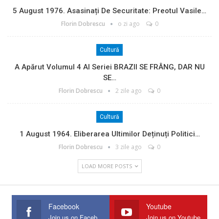
5 August 1976. Asasinați De Securitate: Preotul Vasile…
Florin Dobrescu
o zi ago
0
Cultură
A Apărut Volumul 4 Al Seriei BRAZII SE FRÂNG, DAR NU
SE…
Florin Dobrescu
2 zile ago
0
Cultură
1 August 1964. Eliberarea Ultimilor Deținuți Politici…
Florin Dobrescu
3 zile ago
0
LOAD MORE POSTS
Facebook
Youtube
Join us on Facebook
Join us on Youtube