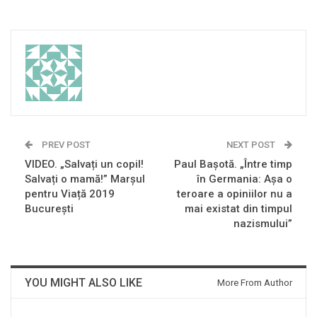
PREV POST
NEXT POST
VIDEO. „Salvați un copil!
Paul Bașotă. „Între timp
Salvați o mamă!” Marșul
în Germania: Așa o
pentru Viață 2019
teroare a opiniilor nu a
București
mai existat din timpul
nazismului”
YOU MIGHT ALSO LIKE
More From Author