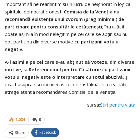
important să ne reamintim și un lucru de neignorat în logica
spiritului democratic onest:
Comisia de la Veneția nu
recomandă existența unui cvorum (prag minimal) de
participare pentru consultările cetățenești,
întrucât îi
poate asimila în mod nelegitim pe cei care se abțin sau nu
pot participa din diverse motive
cu partizanii votului
negativ.
A-i asimila pe cei care s-au abținut să voteze, din diverse
motive, la Referendumul pentru Căsătorie cu partizanii
votului negativ este o
interpretare cu totul abuzivă
, și
exact asupra riscului unei astfel de răstălmăciri a realității
atrage atenția recomandarea Comisiei de la Veneția.
sursa:
Stiri pentru viata
1.034
0
Share
Facebook