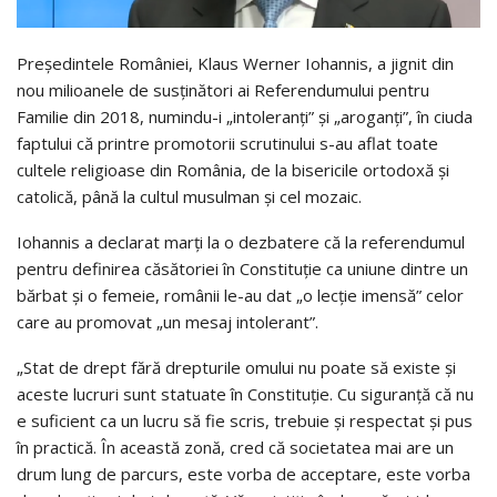
Președintele României, Klaus Werner Iohannis, a jignit din
nou milioanele de susținători ai Referendumului pentru
Familie din 2018, numindu-i „intoleranți” și „aroganți”, în ciuda
faptului că printre promotorii scrutinului s-au aflat toate
cultele religioase din România, de la bisericile ortodoxă și
catolică, până la cultul musulman și cel mozaic.
Iohannis a declarat marți la o dezbatere că la referendumul
pentru definirea căsătoriei în Constituție ca uniune dintre un
bărbat și o femeie, românii le-au dat „o lecție imensă” celor
care au promovat „un mesaj intolerant”.
„Stat de drept fără drepturile omului nu poate să existe și
aceste lucruri sunt statuate în Constituție. Cu siguranță că nu
e suficient ca un lucru să fie scris, trebuie și respectat și pus
în practică. În această zonă, cred că societatea mai are un
drum lung de parcurs, este vorba de acceptare, este vorba