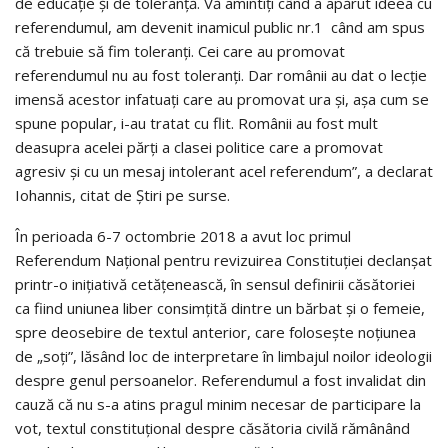
de educație și de toleranță. Vă amintiți când a apărut ideea cu
referendumul, am devenit inamicul public nr.1 când am spus
că trebuie să fim toleranți. Cei care au promovat
referendumul nu au fost toleranți. Dar românii au dat o lecție
imensă acestor infatuați care au promovat ura și, așa cum se
spune popular, i-au tratat cu flit. Românii au fost mult
deasupra acelei părți a clasei politice care a promovat
agresiv și cu un mesaj intolerant acel referendum”, a declarat
Iohannis, citat de Știri pe surse.
În perioada 6-7 octombrie 2018 a avut loc primul
Referendum Național pentru revizuirea Constituției declanșat
printr-o inițiativă cetățenească, în sensul definirii căsătoriei
ca fiind uniunea liber consimțită dintre un bărbat și o femeie,
spre deosebire de textul anterior, care folosește noțiunea
de „soți”, lăsând loc de interpretare în limbajul noilor ideologii
despre genul persoanelor. Referendumul a fost invalidat din
cauză că nu s-a atins pragul minim necesar de participare la
vot, textul constituțional despre căsătoria civilă rămânând