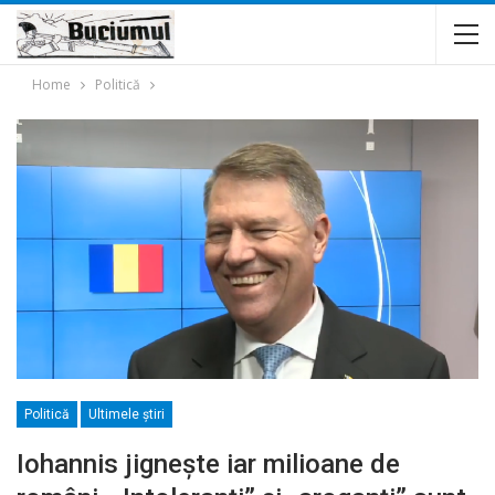
Home
Politică
Politică
Ultimele ştiri
Iohannis jignește iar milioane de