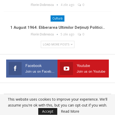
Florin Dobrescu
4 zile ago
0
Cultură
1 August 1964. Eliberarea Ultimilor Deținuți Politici…
Florin Dobrescu
5 zile ago
0
LOAD MORE POSTS
Facebook
Youtube
Join us on Facebook
Join us on Youtube
This website uses cookies to improve your experience. We'll
© 2025 - All Rights Reserved.
assume you're ok with this, but you can opt-out if you wish.
Website Design:
Buciumul
Accept
Read More