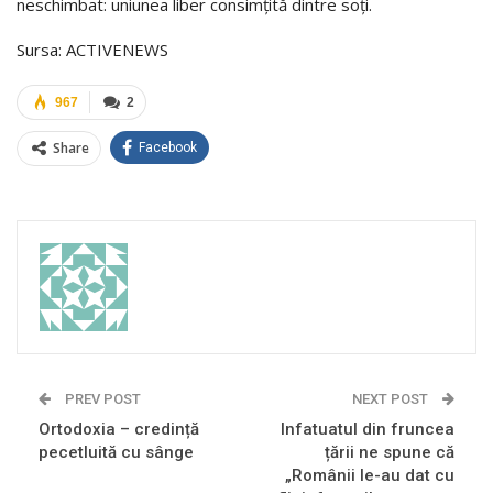
neschimbat: uniunea liber consimțită dintre soți.
Sursa: ACTIVENEWS
967
2
Share
Facebook
PREV POST
NEXT POST
Ortodoxia – credință
Infatuatul din fruncea
pecetluită cu sânge
țării ne spune că
„Românii le-au dat cu