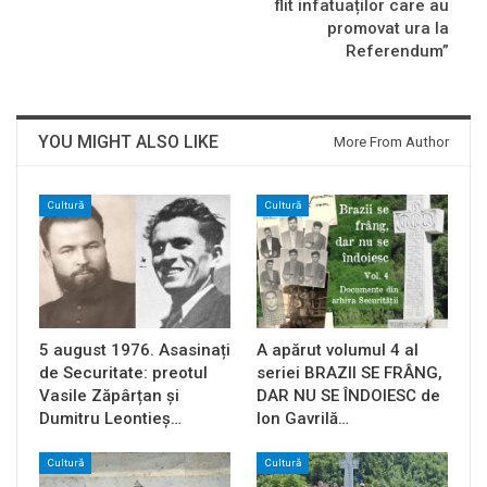
flit infatuaților care au
promovat ura la
Referendum”
YOU MIGHT ALSO LIKE
More From Author
Cultură
Cultură
5 august 1976. Asasinați
A apărut volumul 4 al
de Securitate: preotul
seriei BRAZII SE FRÂNG,
Vasile Zăpârțan și
DAR NU SE ÎNDOIESC de
Dumitru Leontieș…
Ion Gavrilă…
Cultură
Cultură