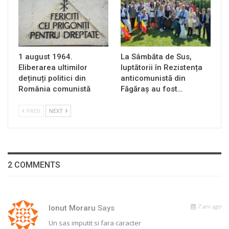
1 august 1964.
La Sâmbăta de Sus,
Eliberarea ultimilor
luptătorii în Rezistența
deținuți politici din
anticomunistă din
România comunistă
Făgăraș au fost…
PREV
NEXT
2 COMMENTS
7 ani ago
Ionut Moraru
Says
Un sas imputit si fara caracter