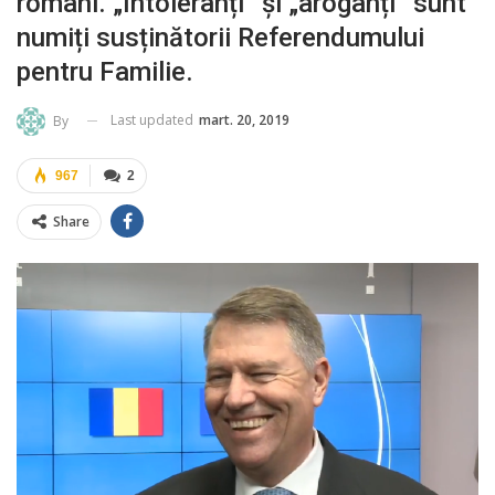
români. „Intoleranți” și „aroganți” sunt
numiți susținătorii Referendumului
pentru Familie.
Last updated
mart. 20, 2019
By
967
2
Share