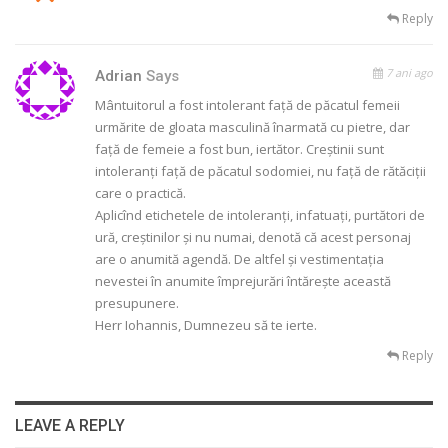
Reply
7 ani ago
Adrian
Says
Mântuitorul a fost intolerant față de păcatul femeii
urmărite de gloata masculină înarmată cu pietre, dar
față de femeie a fost bun, iertător. Creștinii sunt
intoleranți față de păcatul sodomiei, nu față de rătăciții
care o practică.
Aplicînd etichetele de intoleranți, infatuați, purtători de
ură, creștinilor și nu numai, denotă că acest personaj
are o anumită agendă. De altfel și vestimentația
nevestei în anumite împrejurări întărește această
presupunere.
Herr Iohannis, Dumnezeu să te ierte.
Reply
LEAVE A REPLY