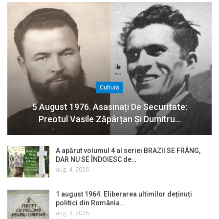
Cultură
5 August 1976. Asasinați De Securitate:
Preotul Vasile Zăpârțan Și Dumitru…
A apărut volumul 4 al seriei BRAZII SE FRÂNG,
DAR NU SE ÎNDOIESC de…
aug. 4, 2026
1 august 1964. Eliberarea ultimilor deținuți
politici din România…
aug. 3, 2026