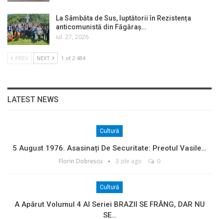
La Sâmbăta de Sus, luptătorii în Rezistența
anticomunistă din Făgăraș…
iul. 27, 2026
PREV
NEXT
1 of 2.484
LATEST NEWS
Cultură
5 August 1976. Asasinați De Securitate: Preotul Vasile…
Florin Dobrescu
3 zile ago
0
Cultură
A Apărut Volumul 4 Al Seriei BRAZII SE FRÂNG, DAR NU
SE…