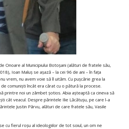
e Onoare al Municipiului Botoșani (alături de fratele său,
2018), Ioan Maluș se așază – la cei 96 de ani – în fața
nu vrem, nu avem voie să îl uităm. Cu pușcărie grea la
t de comuniști încât era cărat cu o pătură la procese.
imbă printre noi un zâmbet șotios. Abia așteaptă ca cineva să
ti cât veacul. Despre părintele Ilie Lăcătușu, pe care l-a
ntele Justin Pârvu, alături de care fratele său, Vasile
e cu fierul roșu al ideologiilor de tot soiul, un om ne