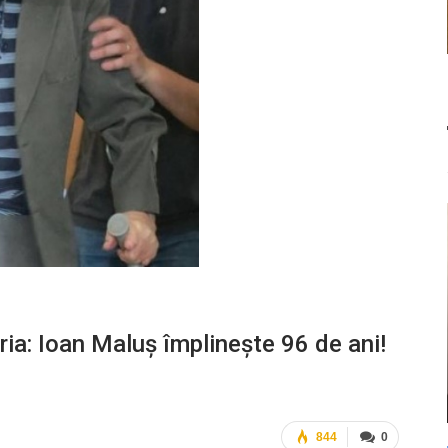
ria: Ioan Maluș împlinește 96 de ani!
844
0