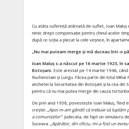
Cu atâta suferință atârnată de suflet, Ioan Maluș n
nimic drept compensație pentru chinul acelor timpu
după ce soția a plecat la cele veșnice, în apartam
„Nu mai puteam merge și mă duceau într-o p
Ioan Maluș s-a născut pe 16 martie 1923, în s
Botoșani.
Este arestat pe 14 martie 1948, când 
Ruchenstain și Lungu. Făcea parte din lotul Mihai Pu
anchetei la Securitatea din Botoșani și la cea din 
pentru că nu mai putea merge din cauza torturilor
De prin anul 1938, povestește Ioan Maluș, fiind ele
creștin.
„Apoi m-am gândit că trebuie să luptăm pen
a comuniștilor”.
Judecata, de fapt un simulacru de
Suceava.
„Apărător, din oficiu, mi-a fost un evreu 