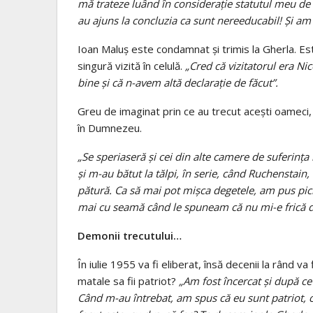
mă trateze luând în considerație statutul meu de
au ajuns la concluzia ca sunt nereeducabil! Și am
Ioan Maluș este condamnat și trimis la Gherla. Este
singură vizită în celulă.
„Cred că vizitatorul era Ni
bine și că n-avem altă declarație de făcut”.
Greu de imaginat prin ce au trecut acești oameci, a
în Dumnezeu.
„Se speriaseră și cei din alte camere de suferinț
și m-au bătut la tălpi, în serie, când Ruchensta
pătură. Ca să mai pot mișca degetele, am pus pic
mai cu seamă când le spuneam că nu mi-e frică 
Demonii trecutului…
În iulie 1955 va fi eliberat, însă decenii la rând va
matale sa fii patriot?
„Am fost încercat și după ce
Când m-au întrebat, am spus că eu sunt patriot, c