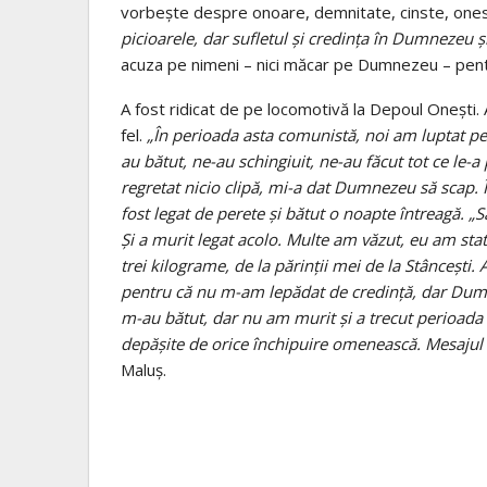
vorbește despre onoare, demnitate, cinste, one
picioarele, dar sufletul și credința în Dumnezeu ș
acuza pe nimeni – nici măcar pe Dumnezeu – pentr
A fost ridicat de pe locomotivă la Depoul Oneşti. A
fel.
„În perioada asta comunistă, noi am luptat pen
au bătut, ne-au schingiuit, ne-au făcut tot ce le-a
regretat nicio clipă, mi-a dat Dumnezeu să scap. Î
fost legat de perete şi bătut o noapte întreagă. „S
Şi a murit legat acolo. Multe am văzut, eu am stat
trei kilograme, de la părinţii mei de la Stânceşti
pentru că nu m-am lepădat de credinţă, dar Dumne
m-au bătut, dar nu am murit şi a trecut perioada
depăşite de orice închipuire omenească. Mesajul
Maluş.