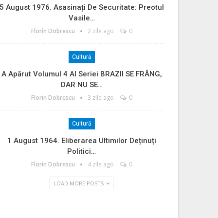
5 August 1976. Asasinați De Securitate: Preotul
Vasile…
Florin Dobrescu
2 zile ago
0
Cultură
A Apărut Volumul 4 Al Seriei BRAZII SE FRÂNG,
DAR NU SE…
Florin Dobrescu
3 zile ago
0
Cultură
1 August 1964. Eliberarea Ultimilor Deținuți
Politici…
Florin Dobrescu
4 zile ago
0
LOAD MORE POSTS