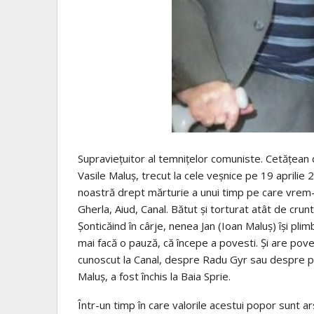
Supraviețuitor al temnițelor comuniste. Cetățean d
Vasile Maluș, trecut la cele veșnice pe 19 aprilie 
noastră drept mărturie a unui timp pe care vrem-
Gherla, Aiud, Canal. Bătut și torturat atât de crun
Șonticăind în cârje, nenea Jan (Ioan Maluș) își pl
mai facă o pauză, că începe a povesti. Și are poveș
cunoscut la Canal, despre Radu Gyr sau despre pări
Maluș, a fost închis la Baia Sprie.
Într-un timp în care valorile acestui popor sunt ars