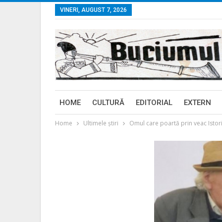
VINERI, AUGUST 7, 2026
HOME
CULTURĂ
EDITORIAL
EXTERN
Home
Ultimele ştiri
Omul care poartă prin veac Istori