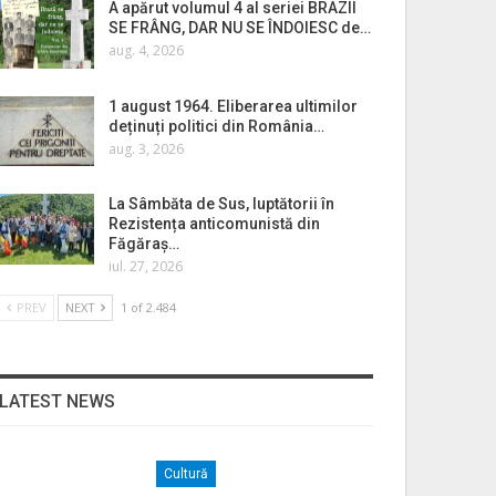
A apărut volumul 4 al seriei BRAZII
SE FRÂNG, DAR NU SE ÎNDOIESC de…
aug. 4, 2026
1 august 1964. Eliberarea ultimilor
deținuți politici din România…
aug. 3, 2026
La Sâmbăta de Sus, luptătorii în
Rezistența anticomunistă din
Făgăraș…
iul. 27, 2026
PREV
NEXT
1 of 2.484
LATEST NEWS
Cultură