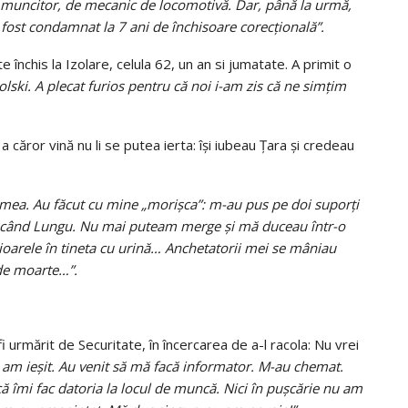
 muncitor, de mecanic de locomotivă. Dar, până la urmă,
 fost condamnat la 7 ani de închisoare corecțională”.
 închis la Izolare, celula 62, un an si jumatate. A primit o
colski. A plecat furios pentru că noi i-am zis că ne simțim
 căror vină nu li se putea ierta: își iubeau Țara și credeau
a mea. Au făcut cu mine „morișca”: m-au pus pe doi suporți
in, când Lungu. Nu mai puteam merge și mă duceau într-o
ioarele în tineta cu urină… Anchetatorii mei se mâniau
de moarte…”.
 fi urmărit de Securitate, în încercarea de a-l racola: Nu vrei
 am ieșit. Au venit să mă facă informator. M-au chemat.
ă îmi fac datoria la locul de muncă. Nici în pușcărie nu am