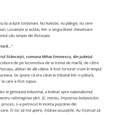
u își urăște torționarii. Nu hulește, nu plânge, nu cere
ri. Locuiește și astăzi, într-o singurătate chinuitoare
entul său simplu din Botoșani.
ătură…”
atul Stâncești, comuna Mihai Eminescu, din județul
cobora de pe locomotiva de la trenul de marfă, de către
scașu, alături de alți câțiva. A fost torturat crunt în timpul
Suceava. Se spune că era cărat la tribunal într-o pătură,
 la care a fost supus.
v la gimnaziul industrial, a înclinat spre naționalismul
tru reîntregirea țării. Și, mereu, împotriva bolșevicilor,
 proces, s-a petrecut în incinta pușcăriei din
care, în loc să mă apere, întărea acuzațiile. Au încercat să