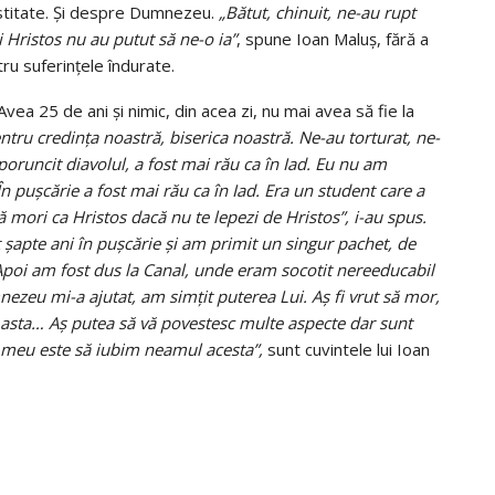
stitate. Și despre Dumnezeu.
„Bătut, chinuit, ne-au rupt
i Hristos nu au putut să ne-o ia”
, spune Ioan Maluș, fără a
u suferințele îndurate.
vea 25 de ani și nimic, din acea zi, nu mai avea să fie la
tru credinţa noastră, biserica noastră. Ne-au torturat, ne-
 poruncit diavolul, a fost mai rău ca în Iad. Eu nu am
n puşcărie a fost mai rău ca în Iad. Era un student care a
ă mori ca Hristos dacă nu te lepezi de Hristos”, i-au spus.
 şapte ani în puşcărie şi am primit un singur pachet, de
. Apoi am fost dus la Canal, unde eram socotit nereeducabil
zeu mi-a ajutat, am simţit puterea Lui. Aş fi vrut să mor,
 asta… Aş putea să vă povestesc multe aspecte dar sunt
 meu este să iubim neamul acesta”,
sunt cuvintele lui Ioan