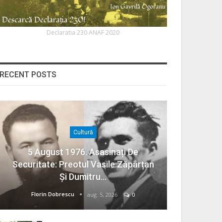
Declaratia 230 ANAF 2020
RECENT POSTS
Cultură
5 August 1976. Asasinați De
Securitate: Preotul Vasile Zăpârțan
Și Dumitru…
Florin Dobrescu
aug. 5, 2026
0