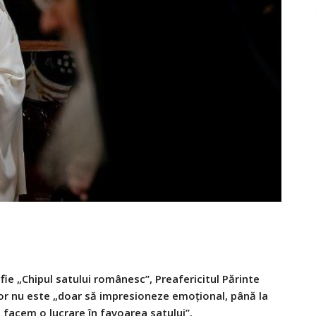
fie „Chipul satului românesc”, Preafericitul Părinte
lor nu este „doar să impresioneze emoțional, până la
 facem o lucrare în favoarea satului”.