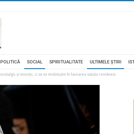
POLITICĂ
SOCIAL
SPIRITUALITATE
ULTIMELE ŞTIRI
IS
 nostalgic şi mioritic, ci să ne mobilizăm în favoarea satului românesc