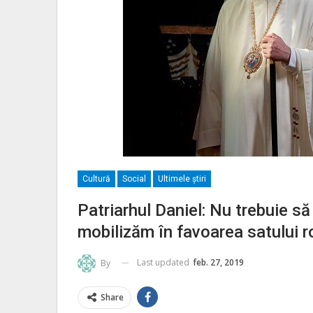
Cultură
Social
Ultimele ştiri
Patriarhul Daniel: Nu trebuie să 
mobilizăm în favoarea satului
Last updated
feb. 27, 2019
By
Share