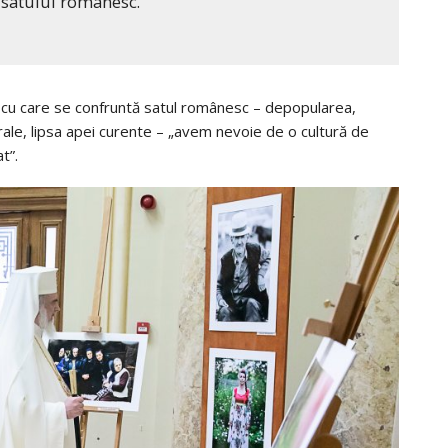
 satului românesc.
or cu care se confruntă satul românesc – depopularea,
urale, lipsa apei curente – „avem nevoie de o cultură de
t”.