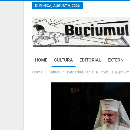
DUMINICĂ, AUGUST 9, 2026
HOME
CULTURĂ
EDITORIAL
EXTERN
Home
Cultură
Patriarhul Daniel: Nu trebuie să privim