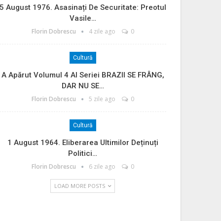
5 August 1976. Asasinați De Securitate: Preotul
Vasile…
Florin Dobrescu
4 zile ago
0
Cultură
A Apărut Volumul 4 Al Seriei BRAZII SE FRÂNG,
DAR NU SE…
Florin Dobrescu
5 zile ago
0
Cultură
1 August 1964. Eliberarea Ultimilor Deținuți
Politici…
Florin Dobrescu
6 zile ago
0
LOAD MORE POSTS