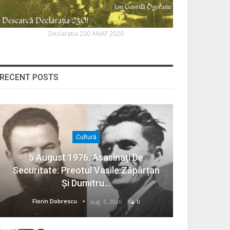
Declaratia 230 ANAF 2020
RECENT POSTS
Cultură
5 August 1976. Asasinați De
Securitate: Preotul Vasile Zăpârțan
Și Dumitru…
Florin Dobrescu
aug. 5, 2026
0