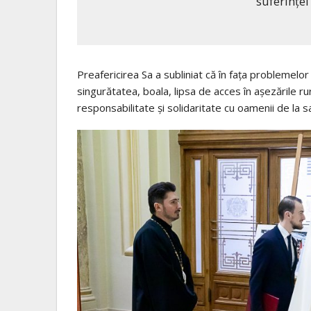
suferinței
Preafericirea Sa a subliniat că în faţa problemel
singurătatea, boala, lipsa de acces în aşezările r
responsabilitate şi solidaritate cu oamenii de la sa