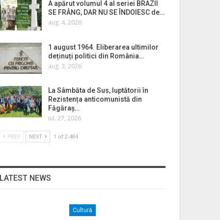
A apărut volumul 4 al seriei BRAZII
SE FRÂNG, DAR NU SE ÎNDOIESC de…
aug. 4, 2026
1 august 1964. Eliberarea ultimilor
deținuți politici din România…
aug. 3, 2026
La Sâmbăta de Sus, luptătorii în
Rezistența anticomunistă din
Făgăraș…
iul. 27, 2026
PREV
NEXT
1 of 2.484
LATEST NEWS
Cultură