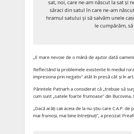
sat, noi, care ne-am născut la sat şi
săraci din satul în care ne-am născut.
hramul satului şi să salvăm unele case
le cumpărăm, să 
„E mare nevoie de o mână de ajutor dată oamenilor
Reflectând la problemele existente în mediul rura
impresiona prin negativ” atât în presă cât și în art
Părintele Patriarh a considerat că „trebuie să sur
cum sunt „satele foarte frumoase” din Bucovina,
„Dacă arăți caii aceia de la nu-știu-care C.A.P. de p
mai frumoși, mai bine întreținuți”, a precizat Preaf