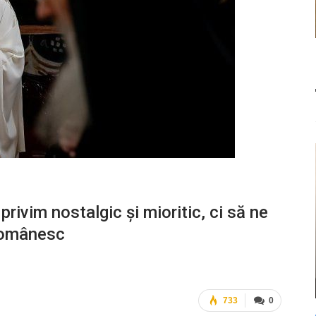
privim nostalgic şi mioritic, ci să ne
 românesc
733
0