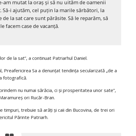
 ne-am mutat la oraş şi să nu uităm de oamenii
 Să-i ajutăm, cel puţin la marile sărbători, la
 de la sat care sunt părăsite. Să le reparăm, să
le facem case de vacanţă.
 de la sat”, a continuat Patriarhul Daniel.
l, Preafericirea Sa a denunțat tendința secularizată „de a
a fotografică.
prindem nu numai sărăcia, ci şi prosperitatea unor sate”,
 Maramureş ori Rucăr-Bran.
e timpuri, trebuie să arăți și caii din Bucovina, de trei ori
ericitul Părinte Patriarh.