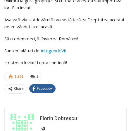
militară la gura gropniței. Și cu toate acestea sau împotriva
lor, El a înviat!
Așa va învia si Adevărul în această țară, si Dreptatea acestui
neam vândut la el acasă…
Să credem deci, în învierea României!
Suntem alături de
#
LegendeVii
.
Hristos a înviat! Lupta continuă!
1.351
2
Share
Facebook
Florin Dobrescu