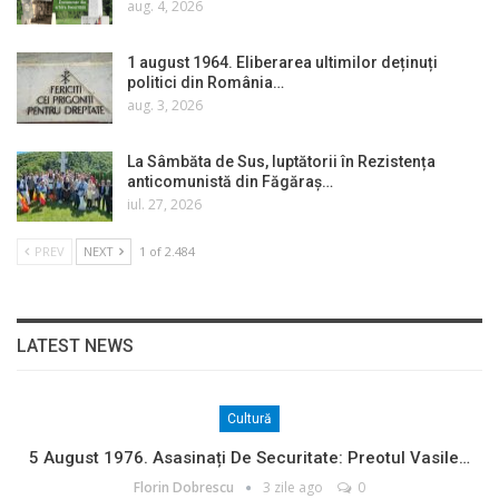
aug. 4, 2026
1 august 1964. Eliberarea ultimilor deținuți
politici din România…
aug. 3, 2026
La Sâmbăta de Sus, luptătorii în Rezistența
anticomunistă din Făgăraș…
iul. 27, 2026
PREV
NEXT
1 of 2.484
LATEST NEWS
Cultură
5 August 1976. Asasinați De Securitate: Preotul Vasile…
Florin Dobrescu
3 zile ago
0