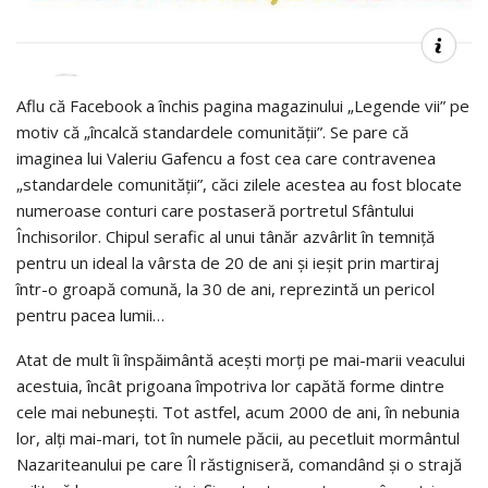
Aflu că Facebook a închis pagina magazinului „Legende vii” pe
motiv că „încalcă standardele comunității”. Se pare că
imaginea lui Valeriu Gafencu a fost cea care contravenea
„standardele comunității”, căci zilele acestea au fost blocate
numeroase conturi care postaseră portretul Sfântului
Închisorilor. Chipul serafic al unui tânăr azvârlit în temniță
pentru un ideal la vârsta de 20 de ani și ieșit prin martiraj
într-o groapă comună, la 30 de ani, reprezintă un pericol
pentru pacea lumii…
Atat de mult îi înspăimântă acești morți pe mai-marii veacului
acestuia, încât prigoana împotriva lor capătă forme dintre
cele mai nebunești. Tot astfel, acum 2000 de ani, în nebunia
lor, alți mai-mari, tot în numele păcii, au pecetluit mormântul
Nazariteanului pe care Îl răstigniseră, comandând și o strajă