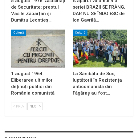
5 august 1976. Asasinați
A apărut volumul 4 al
de Securitate: preotul
seriei BRAZII SE FRÂNG,
Vasile Zăpârțan și
DAR NU SE ÎNDOIESC de
Dumitru Leontieș…
Ion Gavrilă…
Cultură
Cultură
1 august 1964.
La Sâmbăta de Sus,
Eliberarea ultimilor
luptătorii în Rezistența
deținuți politici din
anticomunistă din
România comunistă
Făgăraș au fost…
PREV
NEXT