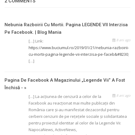
2 COMMENTS
Nebunia Razboirii Cu Mortii. Pagina LEGENDE VII Interzisa
Pe Facebook. | Blog Mania
8 ani ago
[…] Link:
https://www.buciumul.ro/2019/01/21/nebunia-razboirii-
cu-mortii-pagina-legende-vii-interzisa-pe-faceb&#8230
;
[…]
Pagina De Facebook A Magazinului „Legende Vii” A Fost
Închisă - »
8 ani ago
[…] La acțiunea de cenzură a celor de la
Facebook au reacționat mai multe publicații din
România care și-au manifestat dezacordul pentru
cerberii cenzurii de pe rețețele sociale și solidaritatea
pentru proiectul identitar al celor de la Legende Vii:
NapocaNews, ActiveNews,