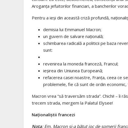
Aroganța jefuitorilor financiari, a bancherilor vora
Pentru a ieși din această criză profundă, naționalișt
demisia lui Emmanuel Macron;
un guvern de salvare națională;
schimbarea radicală a politicii pe baza reven
sunt:
revenirea la moneda franceză, Francul;
ieșirea din Uniunea Europeană;
refacerea casei noastre, Franța, ceea ce se 
problemele, fie că sunt de ordin economic, fi
Macron vrea “să traversăm strada”. Chichi! – îi răs
trecem strada, mergem la Palatul Elysee!
Naționaliștii francezi
Nota
: Em. Macron și-a bătut joc de șomerii france