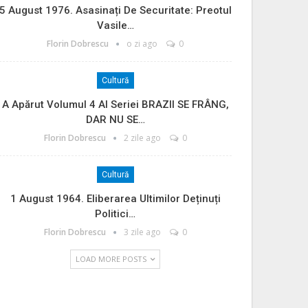
5 August 1976. Asasinați De Securitate: Preotul
Vasile…
Florin Dobrescu
o zi ago
0
Cultură
A Apărut Volumul 4 Al Seriei BRAZII SE FRÂNG,
DAR NU SE…
Florin Dobrescu
2 zile ago
0
Cultură
1 August 1964. Eliberarea Ultimilor Deținuți
Politici…
Florin Dobrescu
3 zile ago
0
LOAD MORE POSTS