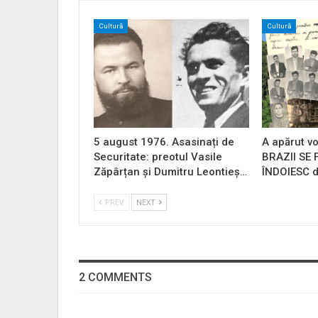
Cultură
Cultură
5 august 1976. Asasinați de
A apărut vo
Securitate: preotul Vasile
BRAZII SE
Zăpârțan și Dumitru Leontieș…
ÎNDOIESC d
PREV
NEXT
2 COMMENTS