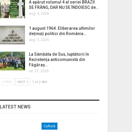
A apărut volumul 4 al seriei BRAZII
SE FRÂNG, DAR NU SE ÎNDOIESC de…
aug. 4, 2026
1 august 1964. Eliberarea ultimilor
deținuți politici din România…
aug. 3, 2026
La Sâmbăta de Sus, luptătorii în
Rezistența anticomunistă din
Făgăraș…
iul. 27, 2026
PREV
NEXT
1 of 2.484
LATEST NEWS
Cultură