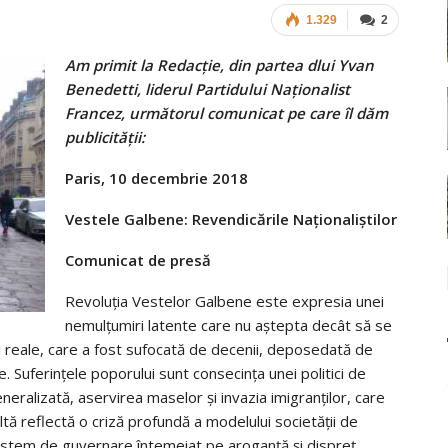
1.329
2
Am primit la Redacție, din partea dlui Yvan
Benedetti, liderul Partidului Naționalist
Francez, următorul comunicat pe care îl dăm
publicității:
Paris, 10 decembrie 2018
Vestele Galbene: Revendicările Naționaliștilor
Comunicat de presă
Revoluția Vestelor Galbene este expresia unei
nemulțumiri latente care nu aștepta decât să se
ii reale, care a fost sufocată de decenii, deposedată de
ale. Suferințele poporului sunt consecința unei politici de
neralizată, aservirea maselor și invazia imigranților, care
ltă reflectă o criză profundă a modelului societății de
stem de guvernare întemeiat pe aroganță și dispreț.