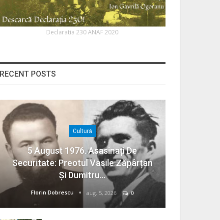
Declaratia 230 ANAF 2020
RECENT POSTS
Cultură
5 August 1976. Asasinați De
Securitate: Preotul Vasile Zăpârțan
Și Dumitru…
Florin Dobrescu
aug. 5, 2026
0