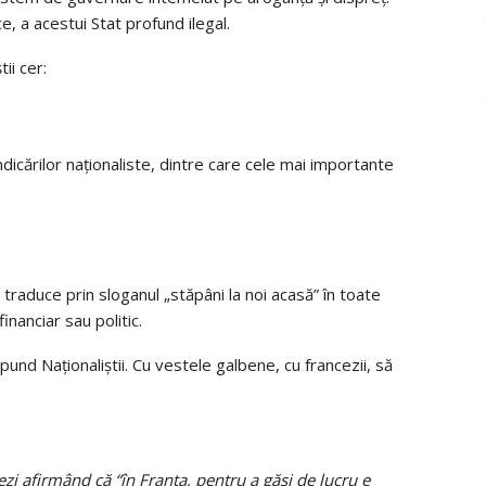
ce, a acestui Stat profund ilegal.
ii cer:
dicărilor naționaliste, dintre care cele mai importante
traduce prin sloganul „stăpâni la noi acasă” în toate
nanciar sau politic.
pund Naționaliștii. Cu vestele galbene, cu francezii, să
zi afirmând că “în Franța, pentru a găsi de lucru e