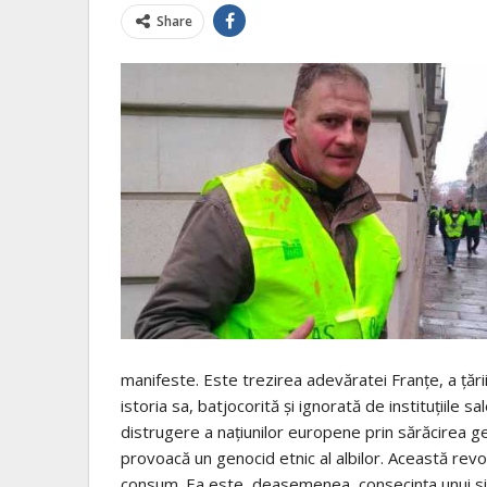
Share
manifeste. Este trezirea adevăratei Franțe, a țăr
istoria sa, batjocorită și ignorată de instituțiile s
distrugere a națiunilor europene prin sărăcirea ge
provoacă un genocid etnic al albilor. Această revo
consum. Ea este, deasemenea, consecința unui si