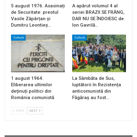
5 august 1976. Asasinați
A apărut volumul 4 al
de Securitate: preotul
seriei BRAZII SE FRÂNG,
Vasile Zăpârțan și
DAR NU SE ÎNDOIESC de
Dumitru Leontieș…
Ion Gavrilă…
Cultură
Cultură
1 august 1964.
La Sâmbăta de Sus,
Eliberarea ultimilor
luptătorii în Rezistența
deținuți politici din
anticomunistă din
România comunistă
Făgăraș au fost…
PREV
NEXT