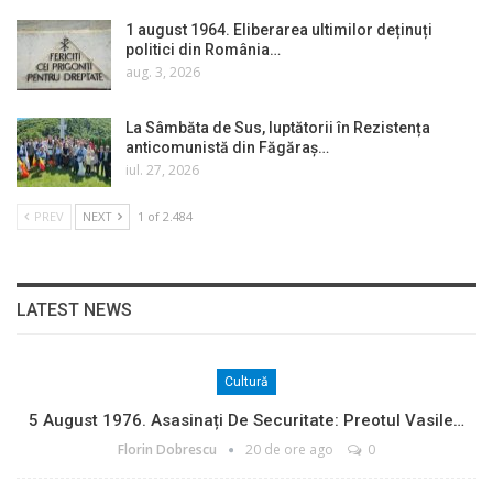
1 august 1964. Eliberarea ultimilor deținuți
politici din România…
aug. 3, 2026
La Sâmbăta de Sus, luptătorii în Rezistența
anticomunistă din Făgăraș…
iul. 27, 2026
PREV
NEXT
1 of 2.484
LATEST NEWS
Cultură
5 August 1976. Asasinați De Securitate: Preotul Vasile…
Florin Dobrescu
20 de ore ago
0