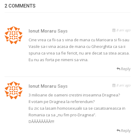
2 COMMENTS
8 ani ago
Ionut Moraru
Says
Cine vrea ca fii-sa s vina de mana cu Marioara si fii-sau
Vasile sa-i vina acasa de mana cu Gheorghita ca sa ii
spuna ca vrea sa fie fericit, nu are decat sa stea acasa.
Eu nu as forta pe nimeni sa vina.
Reply
8 ani ago
Ionut Moraru
Says
3 milioane de oameni crestini inseamna Dragnea?
Il votam pe Dragnea la referendum?
Eu zic sa lasam homosexualii sa se casatoareasca in
Romania ca sa „nu fim pro-Dragnea”.
DĂĂĂĂĂĂĂĂ!!!!
Reply