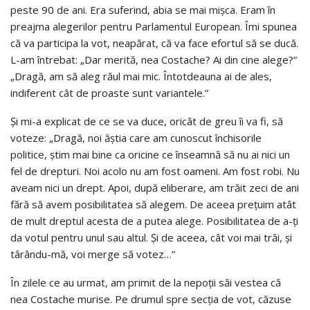
peste 90 de ani. Era suferind, abia se mai mișca. Eram în
preajma alegerilor pentru Parlamentul European. Îmi spunea
că va participa la vot, neapărat, că va face efortul să se ducă.
L-am întrebat: „Dar merită, nea Costache? Ai din cine alege?”
„Dragă, am să aleg răul mai mic. Întotdeauna ai de ales,
indiferent cât de proaste sunt variantele.”
Și mi-a explicat de ce se va duce, oricât de greu îi va fi, să
voteze: „Dragă, noi ăștia care am cunoscut închisorile
politice, știm mai bine ca oricine ce înseamnă să nu ai nici un
fel de drepturi. Noi acolo nu am fost oameni. Am fost robi. Nu
aveam nici un drept. Apoi, după eliberare, am trăit zeci de ani
fără să avem posibilitatea să alegem. De aceea prețuim atât
de mult dreptul acesta de a putea alege. Posibilitatea de a-ți
da votul pentru unul sau altul. Și de aceea, cât voi mai trăi, și
târându-mă, voi merge să votez…”
În zilele ce au urmat, am primit de la nepoții săi vestea că
nea Costache murise. Pe drumul spre secția de vot, căzuse