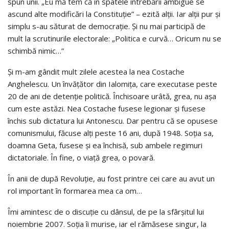
spun unii. „Eu mă tem că în spatele întrebării ambigue se
ascund alte modificări la Constituție” – ezită alții. Iar alții pur și
simplu s-au săturat de democrație. Și nu mai participă de
mult la scrutinurile electorale: „Politica e curvă… Oricum nu se
schimbă nimic…”
Și m-am gândit mult zilele acestea la nea Costache
Anghelescu. Un învățător din Ialomița, care executase peste
20 de ani de detenție politică. Închisoare urâtă, grea, nu așa
cum este astăzi. Nea Costache fusese legionar și fusese
închis sub dictatura lui Antonescu. Dar pentru că se opusese
comunismului, făcuse alți peste 16 ani, după 1948. Soția sa,
doamna Geta, fusese și ea închisă, sub ambele regimuri
dictatoriale. În fine, o viață grea, o povară.
În anii de după Revoluție, au fost printre cei care au avut un
rol important în formarea mea ca om…
Îmi amintesc de o discuție cu dânsul, de pe la sfârșitul lui
noiembrie 2007. Soția îi murise, iar el rămăsese singur, la