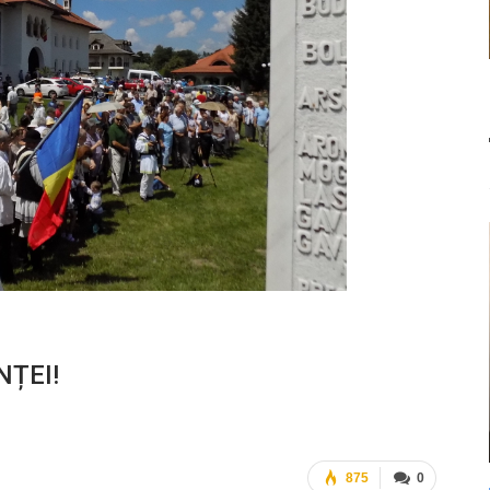
NȚEI!
875
0