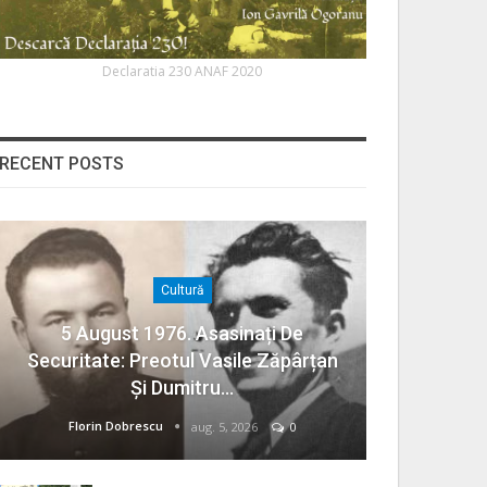
Declaratia 230 ANAF 2020
RECENT POSTS
Cultură
5 August 1976. Asasinați De
Securitate: Preotul Vasile Zăpârțan
Și Dumitru…
Florin Dobrescu
aug. 5, 2026
0