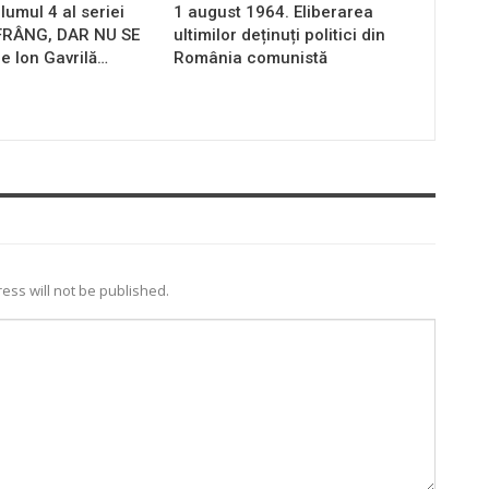
lumul 4 al seriei
1 august 1964. Eliberarea
 FRÂNG, DAR NU SE
ultimilor deținuți politici din
e Ion Gavrilă…
România comunistă
ess will not be published.