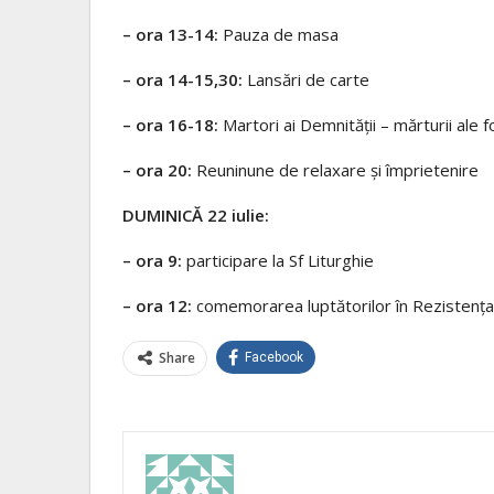
– ora 13-14:
Pauza de masa
– ora 14-15,30:
Lansări de carte
– ora 16-18:
Martori ai Demnității – mărturii ale fo
– ora 20:
Reuninune de relaxare și împrietenire
DUMINICĂ 22 iulie:
– ora 9:
participare la Sf Liturghie
– ora 12:
comemorarea luptătorilor în Rezistența 
Share
Facebook