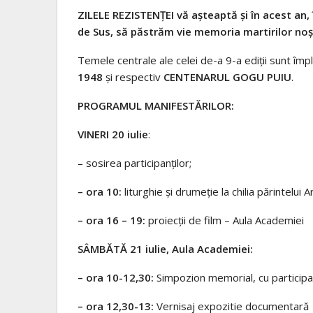
ZILELE REZISTENȚEI vă așteaptă și în acest an,
de Sus, să păstrăm vie memoria martirilor noș
Temele centrale ale celei de-a 9-a ediții sunt împ
1948
și respectiv
CENTENARUL GOGU PUIU
.
PROGRAMUL MANIFESTĂRILOR:
VINERI 20 iulie
:
– sosirea participanților;
– ora 10:
liturghie și drumeție la chilia părintelui
– ora 16 – 19:
proiecții de film – Aula Academiei
SÂMBĂTĂ 21 iulie, Aula Academiei:
– ora 10-12,30:
Simpozion memorial, cu participare
– ora 12,30-13:
Vernisaj expozitie documentară