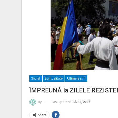
Social
Spiritualitate
Ultimele ştiri
ÎMPREUNĂ la ZILELE REZISTE
Last updated
iul. 13, 2018
By
Share