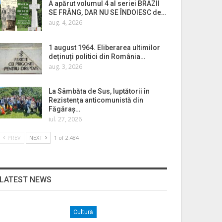
A apărut volumul 4 al seriei BRAZII
SE FRÂNG, DAR NU SE ÎNDOIESC de…
aug. 4, 2026
1 august 1964. Eliberarea ultimilor
deținuți politici din România…
aug. 3, 2026
La Sâmbăta de Sus, luptătorii în
Rezistența anticomunistă din
Făgăraș…
iul. 27, 2026
PREV
NEXT
1 of 2.484
LATEST NEWS
Cultură