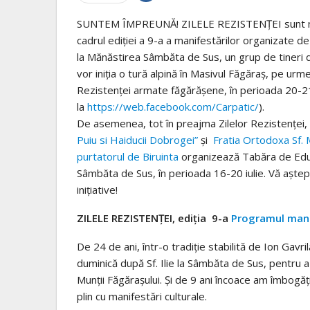
SUNTEM ÎMPREUNĂ! ZILELE REZISTENȚEI sunt mai
cadrul ediției a 9-a a manifestărilor organizate d
la Mănăstirea Sâmbăta de Sus, un grup de tineri d
vor iniția o tură alpină în Masivul Făgăraș, pe urme
Rezistenței armate făgărășene, în perioada 20-21 i
la
https://web.facebook.com/Carpatic/
).
De asemenea, tot în preajma Zilelor Rezistenței,
Puiu si Haiducii Dobrogei”
și
Fratia Ortodoxa Sf.
purtatorul de Biruinta
organizează Tabăra de Edu
Sâmbăta de Sus, în perioada 16-20 iulie. Vă aștep
inițiative!
ZILELE REZISTENȚEI, ediția 9-a
Programul manif
De 24 de ani, într-o tradiție stabilită de Ion Ga
duminică după Sf. Ilie la Sâmbăta de Sus, pentru 
Munții Făgărașului. Și de 9 ani încoace am îmbog
plin cu manifestări culturale.