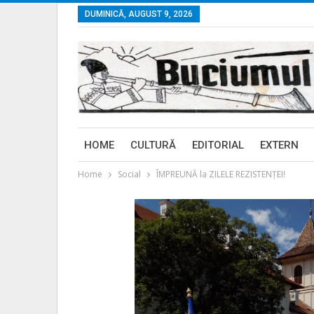
DUMINICĂ, AUGUST 9, 2026
HOME
CULTURĂ
EDITORIAL
EXTERN
Home
Social
ÎMPREUNĂ la ZILELE REZISTENȚEI!