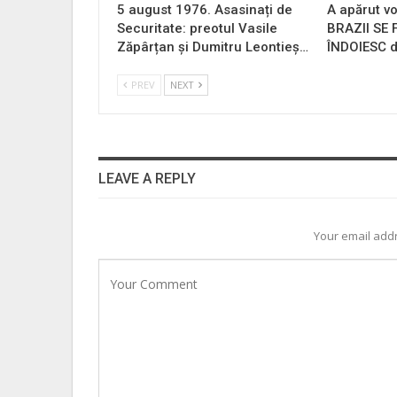
5 august 1976. Asasinați de
A apărut vo
Securitate: preotul Vasile
BRAZII SE
Zăpârțan și Dumitru Leontieș…
ÎNDOIESC d
PREV
NEXT
LEAVE A REPLY
Your email addr