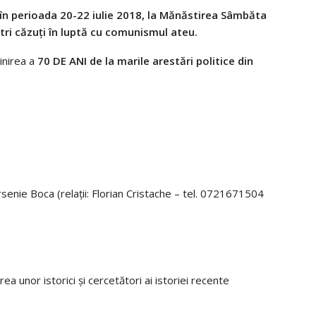
 în perioada 20-22 iulie 2018, la Mănăstirea Sâmbăta
tri căzuți în luptă cu comunismul ateu.
linirea a
70 DE ANI de la marile arestări politice din
 Arsenie Boca (relații: Florian Cristache – tel. 0721671504
a unor istorici și cercetători ai istoriei recente