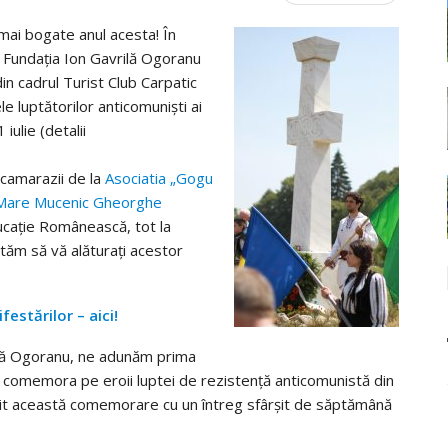
 bogate anul acesta! În
e Fundația Ion Gavrilă Ogoranu
in cadrul Turist Club Carpatic
le luptătorilor anticomuniști ai
ulie (detalii
 camarazii de la
Asociatia „Gogu
 Mare Mucenic Gheorghe
cație Românească, tot la
tăm să vă alăturați acestor
estărilor – aici!
vrilă Ogoranu, ne adunăm prima
a comemora pe eroii luptei de rezistență anticomunistă din
ățit această comemorare cu un întreg sfârșit de săptămână