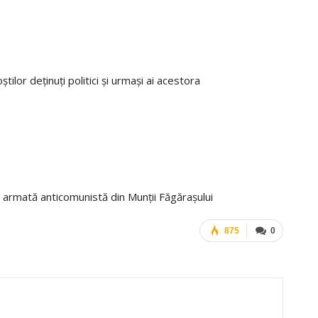
știlor deținuți politici și urmași ai acestora
armată anticomunistă din Munții Făgărașului
875
0