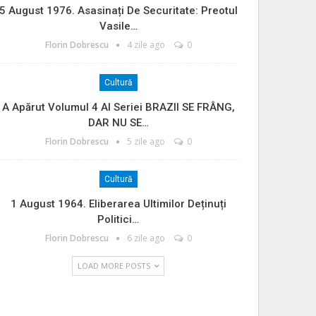
5 August 1976. Asasinați De Securitate: Preotul
Vasile…
Florin Dobrescu
4 zile ago
0
Cultură
A Apărut Volumul 4 Al Seriei BRAZII SE FRÂNG,
DAR NU SE…
Florin Dobrescu
5 zile ago
0
Cultură
1 August 1964. Eliberarea Ultimilor Deținuți
Politici…
Florin Dobrescu
6 zile ago
0
LOAD MORE POSTS