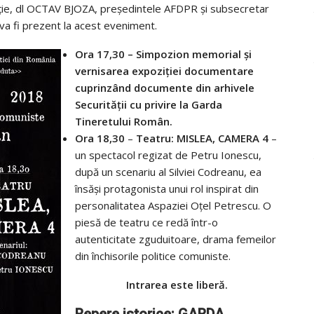
nție, dl OCTAV BJOZA, președintele AFDPR și subsecretar
 va fi prezent la acest eveniment.
Ora 17,30
–
Simpozion memorial
și
vernisarea
expoziției documentare
cuprinzând documente din arhivele
Securității cu privire la Garda
Tineretului Român.
Ora 18,30
–
Teatru: MISLEA, CAMERA 4
–
un spectacol regizat de Petru Ionescu,
după un scenariu al Silviei Codreanu, ea
însăși protagonista unui rol inspirat din
personalitatea Aspaziei Oțel Petrescu. O
piesă de teatru ce redă într-o
autenticitate zguduitoare, drama femeilor
din închisorile politice comuniste.
Intrarea este liberă.