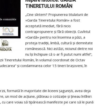
Repere istorice: GARDA
TINERETULUI ROMÂN
„Cine sîntem? Propunerea titulaturii de
«Garda Tineretului Român» a fost
acceptată imediat, fără nicio
contrapropunere şi fără obiecţii. Cuvîntul
«Gardă» pentru noi însemna a păzi, a
proteja tradiţii, limbă, cultură şi demnitate
românească. Nici astăzi, niciunul dintre noi
nu îşi închipuie că s-ar fi putut numi altfel“,
rzii Tineretului Român, în volumul coordonat de Octav
 „judecarea“ şi condamnarea celor 15 tineri braşoveni, în
rzii, formată în majoritate din liceeni şagunişti, avea deja
, un mod de acţiune, plăteau o cotizaţie şi ţineau întîlniri
nă, cu care voiau să tipărească manifeste pe care să le pună