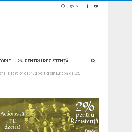
Sign In
TORIE
2% PENTRU REZISTENȚĂ
l foștilor deținuți politici din Europa de Est.