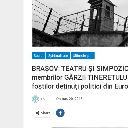
Social
Spiritualitate
Ultimele ştiri
BRAȘOV: TEATRU ȘI SIMPOZION.
membrilor GĂRZII TINERETULUI
foștilor deținuți politici din Eur
On
iun. 20, 2018
By
Share