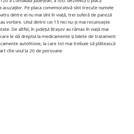
a 120 a Consiliului Judeţean, a fost dezvelită o placă
a acuzaţilor. Pe placa comemorativă sînt trecute numele
atru dintre ei nu mai sînt în viaţă, trei suferă de pareză
au vorbire. Unul dintre cei 15 nici nu-şi mai recunoaşte
utate. De altfel, în judeţul Braşov au rămas în viaţă mai
gii care le dă dreptul la medicamente şi bilete de tratament
edicamente autohtone, la care tot mai trebuie să plătească
art cîte unul la 20 de persoane.
ă