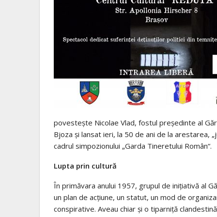
povesteşte Nicolae Vlad, fostul preşedinte al Gă
Bjoza şi lansat ieri, la 50 de ani de la arestarea,
cadrul simpozionului „Garda Tineretului Român“.
Lupta prin cultură
În primăvara anului 1957, grupul de iniţiativă al Gă
un plan de acţiune, un statut, un mod de organizare
conspirative. Aveau chiar şi o tiparniţă clandesti