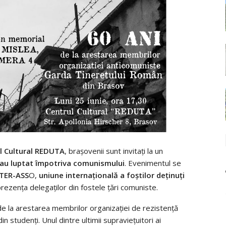
l Cultural REDUTA
, brașovenii sunt invitați la un
 au luptat împotriva comunismului
. Evenimentul se
NTER-ASS
O,
uniune internațională a foștilor deținuți
prezența delegaților din fostele țări comuniste.
 de la arestarea membrilor organizației de rezistență
 studenți. Unul dintre ultimii supraviețuitori ai