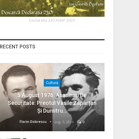
Declaratia 230 ANAF 2020
RECENT POSTS
Cultură
5 August 1976. Asasinați De
Securitate: Preotul Vasile Zăpârțan
Și Dumitru…
Florin Dobrescu
aug. 5, 2026
0