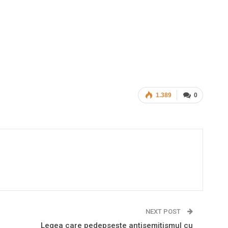
1.389
0
NEXT POST
Legea care pedepsește antisemitismul cu