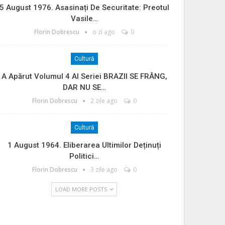
5 August 1976. Asasinați De Securitate: Preotul
Vasile…
Florin Dobrescu
o zi ago
0
Cultură
A Apărut Volumul 4 Al Seriei BRAZII SE FRÂNG,
DAR NU SE…
Florin Dobrescu
2 zile ago
0
Cultură
1 August 1964. Eliberarea Ultimilor Deținuți
Politici…
Florin Dobrescu
3 zile ago
0
LOAD MORE POSTS