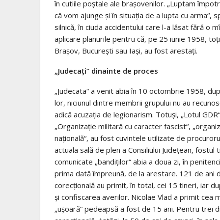
în cutiile poştale ale braşovenilor. „Luptam împotr
că vom ajunge şi în situaţia de a lupta cu arma“
silnică, în ciuda accidentului care l-a lăsat fără o 
aplicare planurile pentru că, pe 25 iunie 1958, toţ
Braşov, Bucureşti sau Iaşi, au fost arestaţi.
„Judecaţi“ dinainte de proces
„Judecata“ a venit abia în 10 octombrie 1958, după 
lor, niciunul dintre membrii grupului nu au recuno
adică acuzaţia de legionarism. Totuşi, „Lotul GDR“
„Organizaţie militară cu caracter fascist“, „organi
naţională“, au fost cuvintele utilizate de procurorul
actuala sală de plen a Consiliului Judeţean, fostul 
comunicate „bandiţilor“ abia a doua zi, în peniten
prima dată împreună, de la arestare. 121 de ani d
corecţională au primit, în total, cei 15 tineri, iar
şi confiscarea averilor. Nicolae Vlad a primit cea
„uşoară“ pedeapsă a fost de 15 ani. Pentru trei 