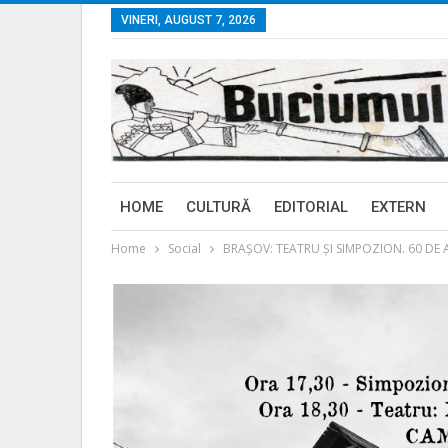
VINERI, AUGUST 7, 2026
HOME
CULTURĂ
EDITORIAL
EXTERN
Home
Social
BRAȘOV: TEATRU ȘI SIMPOZION. 60 DE ANI