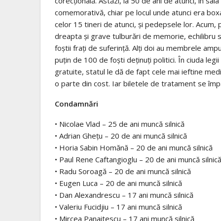
corecţională. Astăzi, la 50 de ani de atunci, în sal
comemorativă, chiar pe locul unde atunci era box
celor 15 tineri de atunci, şi pedepsele lor. Acum, p
dreapta şi grave tulburări de memorie, echilibru s
foştii fraţi de suferinţă. Alţi doi au membrele amp
puţin de 100 de foşti deţinuţi politici. În ciuda le
gratuite, statul le dă de fapt cele mai ieftine m
o parte din cost. Iar biletele de tratament se împ
Condamnări
• Nicolae Vlad – 25 de ani muncă silnică
• Adrian Gheţu – 20 de ani muncă silnică
• Horia Sabin Homănă – 20 de ani muncă silnică
• Paul Rene Caftangioglu – 20 de ani muncă silnic
• Radu Soroagă – 20 de ani muncă silnică
• Eugen Luca – 20 de ani muncă silnică
• Dan Alexandrescu – 17 ani muncă silnică
• Valeriu Fucidjiu – 17 ani muncă silnică
• Mircea Panaitescu – 17 ani muncă silnică