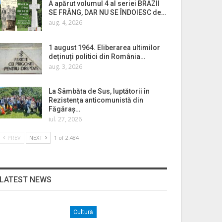
A apărut volumul 4 al seriei BRAZII
SE FRÂNG, DAR NU SE ÎNDOIESC de…
aug. 4, 2026
1 august 1964. Eliberarea ultimilor
deținuți politici din România…
aug. 3, 2026
La Sâmbăta de Sus, luptătorii în
Rezistența anticomunistă din
Făgăraș…
iul. 27, 2026
PREV
NEXT
1 of 2.484
LATEST NEWS
Cultură