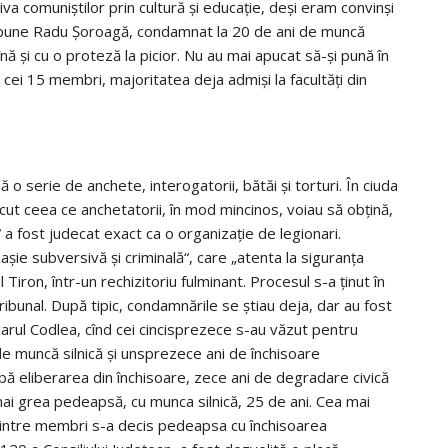
iva comuniştilor prin cultură şi educaţie, deşi eram convinşi
, spune Radu Şoroagă, condamnat la 20 de ani de muncă
mînă şi cu o proteză la picior. Nu au mai apucat să-şi pună în
i cei 15 membri, majoritatea deja admişi la facultăţi din
o serie de anchete, interogatorii, bătăi şi torturi. În ciuda
scut ceea ce anchetatorii, în mod mincinos, voiau să obţină,
 a fost judecat exact ca o organizaţie de legionari.
zaşie subversivă şi criminală“, care „atenta la siguranţa
 Tiron, într-un rechizitoriu fulminant. Procesul s-a ţinut în
tribunal. După tipic, condamnările se ştiau deja, dar au fost
ciarul Codlea, cînd cei cincisprezece s-au văzut pentru
e muncă silnică şi unsprezece ani de închisoare
 după eliberarea din închisoare, zece ani de degradare civică
 mai grea pedeapsă, cu munca silnică, 25 de ani. Cea mai
dintre membri s-a decis pedeapsa cu închisoarea