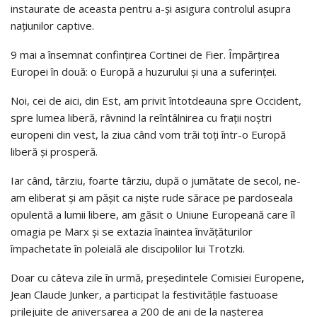
instaurate de aceasta pentru a-și asigura controlul asupra
națiunilor captive.
9 mai a însemnat confințirea Cortinei de Fier. Împărțirea
Europei în două: o Europă a huzurului și una a suferinței.
Noi, cei de aici, din Est, am privit întotdeauna spre Occident,
spre lumea liberă, râvnind la reîntâlnirea cu frații noștri
europeni din vest, la ziua când vom trăi toți într-o Europă
liberă și prosperă.
Iar când, târziu, foarte târziu, după o jumătate de secol, ne-
am eliberat și am pășit ca niște rude sărace pe pardoseala
opulentă a lumii libere, am găsit o Uniune Europeană care îl
omagia pe Marx și se extazia înaintea învățăturilor
împachetate în poleială ale discipolilor lui Trotzki.
Doar cu câteva zile în urmă, președintele Comisiei Europene,
Jean Claude Junker, a participat la festivitățile fastuoase
prilejuite de aniversarea a 200 de ani de la nașterea