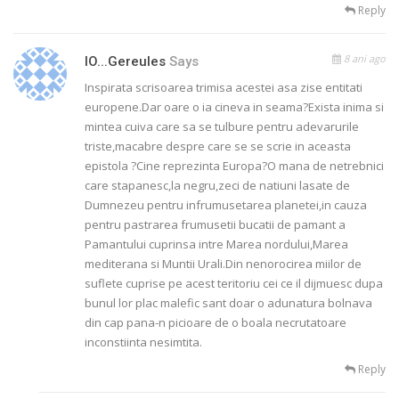
Reply
8 ani ago
IO...gereules
Says
Inspirata scrisoarea trimisa acestei asa zise entitati
europene.Dar oare o ia cineva in seama?Exista inima si
mintea cuiva care sa se tulbure pentru adevarurile
triste,macabre despre care se se scrie in aceasta
epistola ?Cine reprezinta Europa?O mana de netrebnici
care stapanesc,la negru,zeci de natiuni lasate de
Dumnezeu pentru infrumusetarea planetei,in cauza
pentru pastrarea frumusetii bucatii de pamant a
Pamantului cuprinsa intre Marea nordului,Marea
mediterana si Muntii Urali.Din nenorocirea miilor de
suflete cuprise pe acest teritoriu cei ce il dijmuesc dupa
bunul lor plac malefic sant doar o adunatura bolnava
din cap pana-n picioare de o boala necrutatoare
inconstiinta nesimtita.
Reply