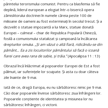
părintelui terorismului comunist. Pentru ca blasfemia să fie
deplină, liderul european a elogiat într-o biserică opera
zămislitorului doctrinei în numele căreia peste 100 de
milioane de oameni au fost exterminați în secolul trecut. Și a
dezvelit o statuie impozantă a lui Marx, statuie donată
Europei – culmea! – chiar de Republica Populară Chineză,
fosilă a comunismului statalizat și campioană la încălcarea
drepturilor omului.
„Și am văzut o altă fiară, ridicându-se din
pământ… Ea a zis locuitorilor pământului să facă o icoană
fiarei care avea rana de sabie, şi trăia.”
(Apocalipsa 11 : 13)
Obrazul încă înlăcrimat al popoarelor Europei de Est a fost
pălmuit, iar suferințele lor scuipate. Și asta cu doar câteva
zile înainte de 9 mai.
Iată de ce, dragă Europa, eu nu sărbătoresc nimic pe 9 mai.
Căci doar popoarele învinse sărbătoresc ziua înfrângerii lor.
Popoarele conștiente de identitatea și misiunea lor nu
sărbătoresc înfrângeri, ci victorii.