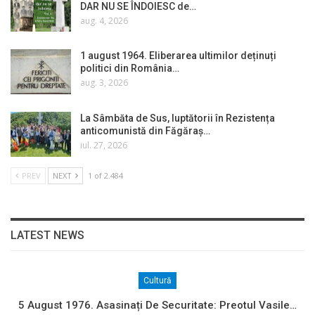
DAR NU SE ÎNDOIESC de…
aug. 4, 2026
1 august 1964. Eliberarea ultimilor deținuți
politici din România…
aug. 3, 2026
La Sâmbăta de Sus, luptătorii în Rezistența
anticomunistă din Făgăraș…
iul. 27, 2026
PREV
NEXT
1 of 2.484
LATEST NEWS
Cultură
5 August 1976. Asasinați De Securitate: Preotul Vasile…