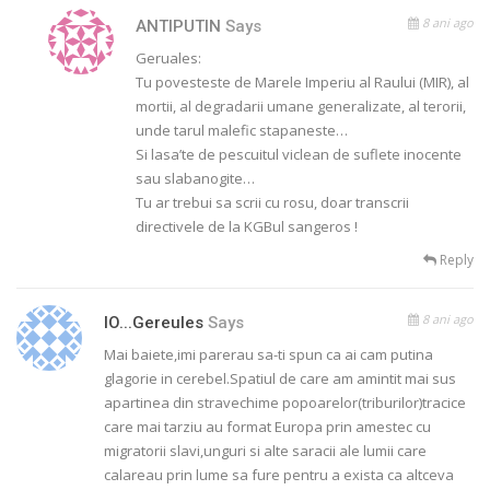
8 ani ago
ANTIPUTIN
Says
Geruales:
Tu povesteste de Marele Imperiu al Raului (MIR), al
mortii, al degradarii umane generalizate, al terorii,
unde tarul malefic stapaneste…
Si lasa’te de pescuitul viclean de suflete inocente
sau slabanogite…
Tu ar trebui sa scrii cu rosu, doar transcrii
directivele de la KGBul sangeros !
Reply
8 ani ago
IO...gereules
Says
Mai baiete,imi parerau sa-ti spun ca ai cam putina
glagorie in cerebel.Spatiul de care am amintit mai sus
apartinea din stravechime popoarelor(triburilor)tracice
care mai tarziu au format Europa prin amestec cu
migratorii slavi,unguri si alte saracii ale lumii care
calareau prin lume sa fure pentru a exista ca altceva