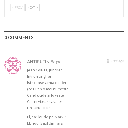
PREV
NEXT
4 COMMENTS
8 ani ago
ANTIPUTIN
Says
Jean Colt(+z) Juncker
Intr’un ungher
Isi scoase arma de fier
(ce Putin o mai numeste
Cand ucide si loveste
Ca un viteaz cavaler
Un JUNGHER !
El, sa’l laude pe Marx ?
El, noul Saul din Tars