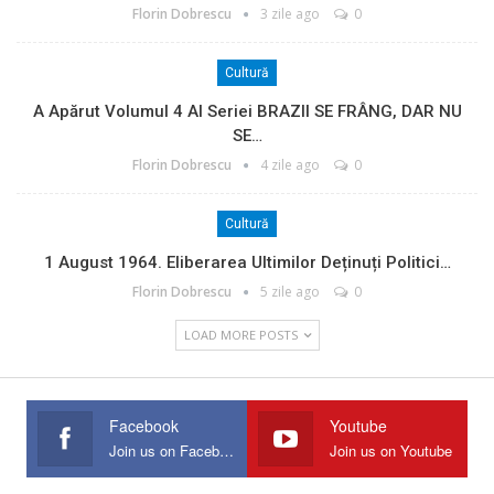
Florin Dobrescu
3 zile ago
0
Cultură
A Apărut Volumul 4 Al Seriei BRAZII SE FRÂNG, DAR NU
SE…
Florin Dobrescu
4 zile ago
0
Cultură
1 August 1964. Eliberarea Ultimilor Deținuți Politici…
Florin Dobrescu
5 zile ago
0
LOAD MORE POSTS
Facebook
Youtube
Join us on Facebook
Join us on Youtube