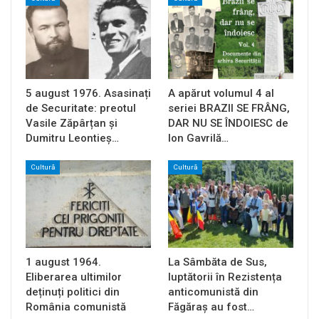
5 august 1976. Asasinați
A apărut volumul 4 al
de Securitate: preotul
seriei BRAZII SE FRÂNG,
Vasile Zăpârțan și
DAR NU SE ÎNDOIESC de
Dumitru Leontieș…
Ion Gavrilă…
Cultură
Cultură
1 august 1964.
La Sâmbăta de Sus,
Eliberarea ultimilor
luptătorii în Rezistența
deținuți politici din
anticomunistă din
România comunistă
Făgăraș au fost…