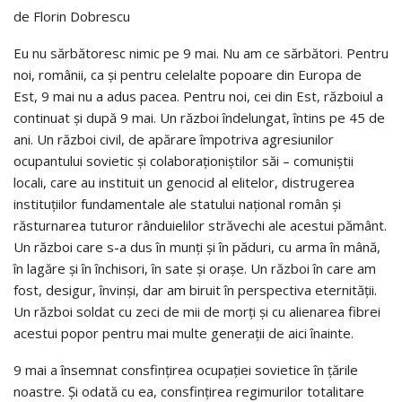
de Florin Dobrescu
Eu nu sărbătoresc nimic pe 9 mai. Nu am ce sărbători. Pentru
noi, românii, ca și pentru celelalte popoare din Europa de
Est, 9 mai nu a adus pacea. Pentru noi, cei din Est, războiul a
continuat și după 9 mai. Un război îndelungat, întins pe 45 de
ani. Un război civil, de apărare împotriva agresiunilor
ocupantului sovietic și colaboraționiștilor săi – comuniștii
locali, care au instituit un genocid al elitelor, distrugerea
instituțiilor fundamentale ale statului național român și
răsturnarea tuturor rânduielilor străvechi ale acestui pământ.
Un război care s-a dus în munți și în păduri, cu arma în mână,
în lagăre și în închisori, în sate și orașe. Un război în care am
fost, desigur, învinși, dar am biruit în perspectiva eternității.
Un război soldat cu zeci de mii de morți și cu alienarea fibrei
acestui popor pentru mai multe generații de aici înainte.
9 mai a însemnat consfințirea ocupației sovietice în țările
noastre. Și odată cu ea, consfințirea regimurilor totalitare