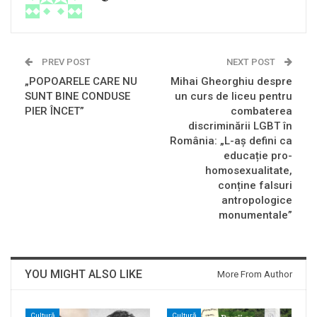
PREV POST
NEXT POST
„POPOARELE CARE NU
Mihai Gheorghiu despre
SUNT BINE CONDUSE
un curs de liceu pentru
PIER ÎNCET”
combaterea
discriminării LGBT în
România: „L-aș defini ca
educație pro-
homosexualitate,
conține falsuri
antropologice
monumentale”
YOU MIGHT ALSO LIKE
More From Author
Cultură
Cultură