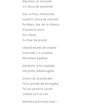
Mai bine se sinucide
C’o doza de pesticide
Dar, in fine, melancolic
Luand o doza de narcotic
Pe Marx, dar de la chinezi
Il lauda la cirezi
De roboti
Si chiar de preoti
Uitand muntii de victime
Omorate c’ o cruzime
Niciodata egalata
Junckere, a ta rasplata
Vei primi, imbelsugata
Dracii rai, la judecata
Te’or prinde de beregata
Te vor pune in cazan
Urletul va fi in van
Mandru’al Europei han !