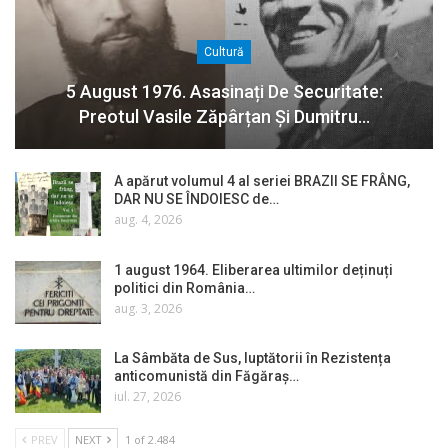
Cultură
5 August 1976. Asasinați De Securitate:
Preotul Vasile Zăpârțan Și Dumitru…
A apărut volumul 4 al seriei BRAZII SE FRÂNG,
DAR NU SE ÎNDOIESC de…
aug. 4, 2026
1 august 1964. Eliberarea ultimilor deținuți
politici din România…
aug. 3, 2026
La Sâmbăta de Sus, luptătorii în Rezistența
anticomunistă din Făgăraș…
iul. 27, 2026
PREV
NEXT
1 of 2.484