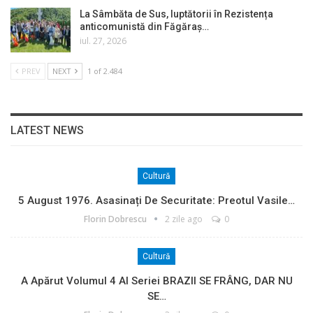
La Sâmbăta de Sus, luptătorii în Rezistența
anticomunistă din Făgăraș…
iul. 27, 2026
PREV
NEXT
1 of 2.484
LATEST NEWS
Cultură
5 August 1976. Asasinați De Securitate: Preotul Vasile…
Florin Dobrescu
2 zile ago
0
Cultură
A Apărut Volumul 4 Al Seriei BRAZII SE FRÂNG, DAR NU
SE…