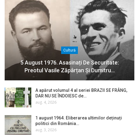
Cultură
5 August 1976. Asasinați De Securitate:
Preotul Vasile Zăpârțan Și Dumitru…
A apărut volumul 4 al seriei BRAZII SE FRÂNG,
DAR NU SE ÎNDOIESC de…
aug. 4, 2026
1 august 1964. Eliberarea ultimilor deținuți
politici din România…
aug. 3, 2026