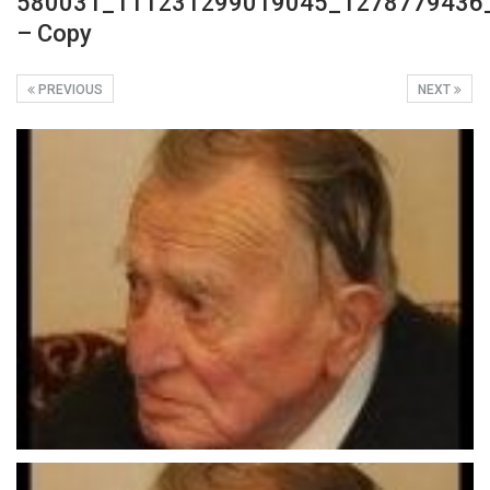
580031_111231299019045_1278779436
– Copy
PREVIOUS
NEXT