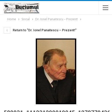
Home
Social
Dr. Ionel Panaitescu – Prezent!
Return to "Dr. Ionel Panaitescu – Prezent!"