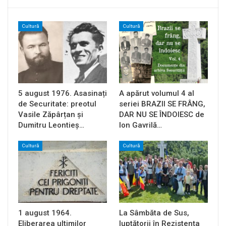
Cultură
Cultură
5 august 1976. Asasinați
A apărut volumul 4 al
de Securitate: preotul
seriei BRAZII SE FRÂNG,
Vasile Zăpârțan și
DAR NU SE ÎNDOIESC de
Dumitru Leontieș…
Ion Gavrilă…
Cultură
Cultură
1 august 1964.
La Sâmbăta de Sus,
Eliberarea ultimilor
luptătorii în Rezistența