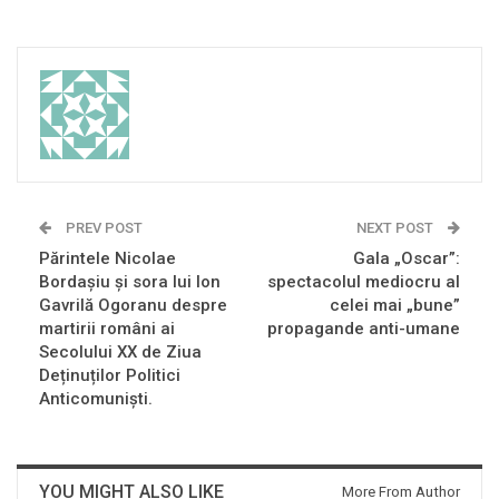
PREV POST
NEXT POST
Părintele Nicolae
Gala „Oscar”:
Bordașiu și sora lui Ion
spectacolul mediocru al
Gavrilă Ogoranu despre
celei mai „bune”
martirii români ai
propagande anti-umane
Secolului XX de Ziua
Deținuților Politici
Anticomuniști.
YOU MIGHT ALSO LIKE
More From Author