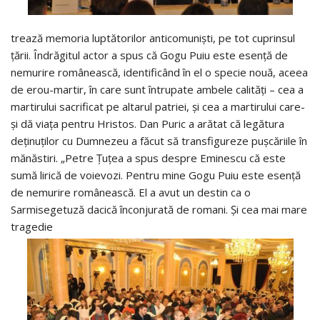
trează memoria luptătorilor anticomuniști, pe tot cuprinsul
țării. Îndrăgitul actor a spus că Gogu Puiu este esență de
nemurire românească, identificând în el o specie nouă, aceea
de erou-martir, în care sunt întrupate ambele calități – cea a
martirului sacrificat pe altarul patriei, și cea a martirului care-
și dă viața pentru Hristos. Dan Puric a arătat că legătura
deţinuţilor cu Dumnezeu a făcut să transfigureze puşcăriile în
mănăstiri. „Petre Ţuţea a spus despre Eminescu că este
sumă lirică de voievozi. Pentru mine Gogu Puiu este esenţă
de nemurire românească. El a avut un destin ca o
Sarmisegetuză dacică înconjurată de romani. Şi cea mai mare
tragedie