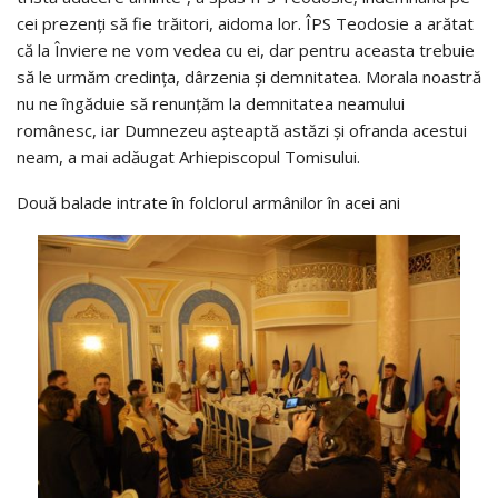
cei prezenți să fie trăitori, aidoma lor. ÎPS Teodosie a arătat
că la Înviere ne vom vedea cu ei, dar pentru aceasta trebuie
să le urmăm credința, dârzenia și demnitatea. Morala noastră
nu ne îngăduie să renunțăm la demnitatea neamului
românesc, iar Dumnezeu așteaptă astăzi și ofranda acestui
neam, a mai adăugat Arhiepiscopul Tomisului.
Două balade intrate în folclorul armânilor în acei ani