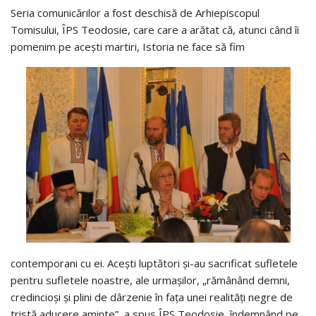
Seria comunicărilor a fost deschisă de Arhiepiscopul
Tomisului, ÎPS Teodosie, care care a arătat că, atunci când îi
pomenim pe acești martiri, Istoria ne face să fim
contemporani cu ei. Acești luptători și-au sacrificat sufletele
pentru sufletele noastre, ale urmașilor, „rămânând demni,
credincioși și plini de dârzenie în fața unei realități negre de
tristă aducere aminte”, a spus ÎPS Teodosie, îndemnând pe