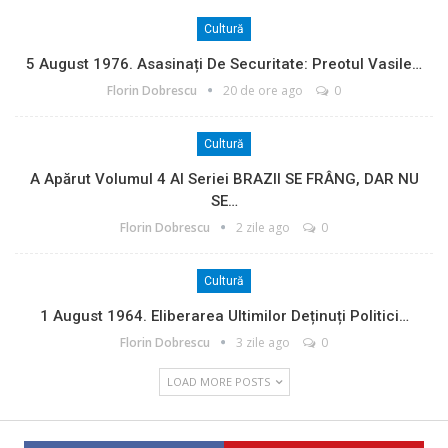
Cultură
5 August 1976. Asasinați De Securitate: Preotul Vasile…
Florin Dobrescu
20 de ore ago
0
Cultură
A Apărut Volumul 4 Al Seriei BRAZII SE FRÂNG, DAR NU
SE…
Florin Dobrescu
2 zile ago
0
Cultură
1 August 1964. Eliberarea Ultimilor Deținuți Politici…
Florin Dobrescu
3 zile ago
0
LOAD MORE POSTS