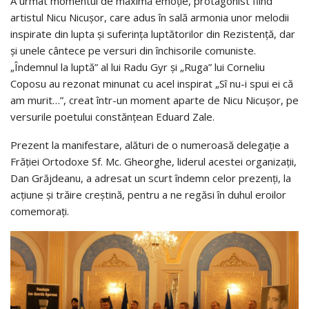
A urmat momentul de maximă emoție, protagonist fiind
artistul Nicu Nicușor, care adus în sală armonia unor melodii
inspirate din lupta și suferința luptătorilor din Rezistență, dar
și unele cântece pe versuri din închisorile comuniste.
„Îndemnul la luptă” al lui Radu Gyr și „Ruga” lui Corneliu
Coposu au rezonat minunat cu acel inspirat „Sî nu-i spui ei că
am murit…”, creat într-un moment aparte de Nicu Nicușor, pe
versurile poetului constănțean Eduard Zale.
Prezent la manifestare, alături de o numeroasă delegație a
Frăției Ortodoxe Sf. Mc. Gheorghe, liderul acestei organizații,
Dan Grăjdeanu, a adresat un scurt îndemn celor prezenți, la
acțiune și trăire creștină, pentru a ne regăsi în duhul eroilor
comemorați.