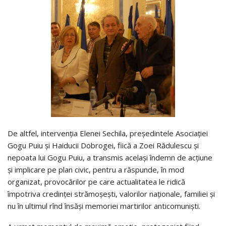
De altfel, intervenția Elenei Sechila, președintele Asociației
Gogu Puiu și Haiducii Dobrogei, fiică a Zoei Rădulescu și
nepoata lui Gogu Puiu, a transmis același îndemn de acțiune
și implicare pe plan civic, pentru a răspunde, în mod
organizat, provocărilor pe care actualitatea le ridică
împotriva credinței strămoșești, valorilor naționale, familiei și
nu în ultimul rînd însăși memoriei martirilor anticomuniști.