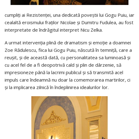
cumpliți ai Rezistenței, una dedicată poveștii lui Gogu Puiu, iar
cealaltă eroismului fraților Nicolae și Dumitru Fudulea, au fost
interpretate de îndrăgitul interpret Nicu Zelka.
A urmat intervenția plină de dramatism și emoție a doamnei
Zoe Rădulescu, fiica lui Gogu Puiu, născută în temniță, care a
reușit, și de această dată, cu personalitatea sa luminoasă și
cu acel fel de a fi deopotrivă cald și plin de dârzenie, să
impresioneze până la lacrimi publicul și să transmită acel
impuls care îndeamnă nu doar la comemorarea martirilor, ci
și la implicarea zilnică în îndeplinirea idealurilor lor.