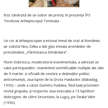
fost săvârșită de un sobor de preoți, în prezența ÎPS
Teodosie Arhiepiscopul Tomisului.
Un cor al Arhiepiscopiei a intonat imnul de stat al României,
iar solistul Nicu Zelka a dat glas imnului aromânilor de
pretutindeni, „Părinteasca Dimândare”.
Florin Dobrescu, moderatorul evenimentului, a adresat un
salut participanților, reamintind semnificațiile multiple ale zilei
de 9 martie: zi oficială de cinstire a deținuților politici
anticomuniști, ziua luptei de la Grota Haiducilor (Babadag,
1950) – unde a căzut Dumitru Fudulea, fiind luați prizonieri
restul grupului, și respectiv ziua execuției a 13 luptători
dobrogeni, de către Securitate, la Lugoj, pe Dealul Viilor
(1950).