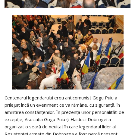
Centenarul legendarului erou anticomunist Gogu Puiu a
prilejuit încă un eveniment ce va rămâne, cu siguranță, în
amintirea constănțenilor. În prezența unor personalități de
excepție, Asociația Gogu Puiu și Haiducii Dobrogei a
organizat o seară de neuitat în care legendarul lider al
Rezistenței armate din Dobrogea a fost parcă prezent.