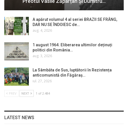
Preotul Vasile Zăpârțan Și Dumitru…
A apărut volumul 4 al seriei BRAZII SE FRÂNG,
DAR NU SE ÎNDOIESC de…
aug. 4, 2026
1 august 1964. Eliberarea ultimilor deținuți
politici din România…
aug. 3, 2026
La Sâmbăta de Sus, luptătorii în Rezistența
anticomunistă din Făgăraș…
iul. 27, 2026
PREV
NEXT
1 of 2.484
LATEST NEWS