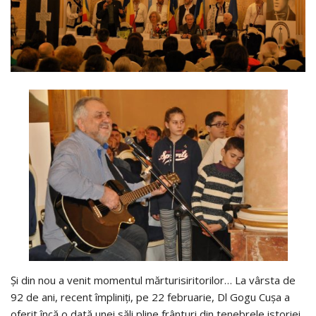
Și din nou a venit momentul mărturisiritorilor… La vârsta de
92 de ani, recent împliniți, pe 22 februarie, Dl Gogu Cușa a
oferit încă o dată unei săli pline frânturi din tenebrele istoriei