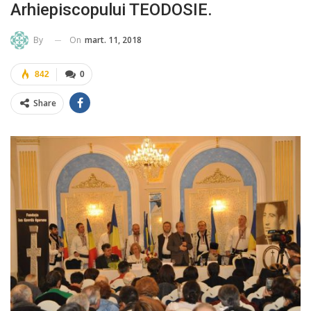
Arhiepiscopului TEODOSIE.
On
mart. 11, 2018
By
842
0
Share