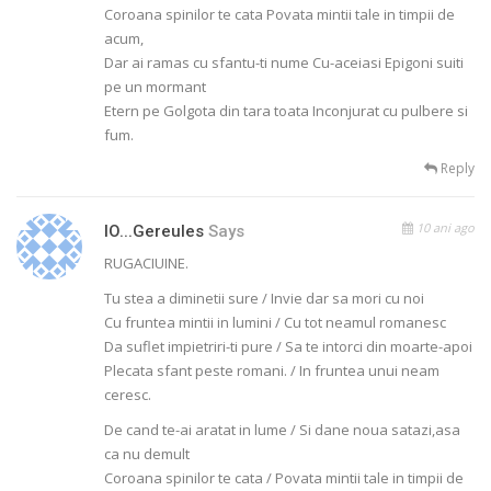
Coroana spinilor te cata Povata mintii tale in timpii de
acum,
Dar ai ramas cu sfantu-ti nume Cu-aceiasi Epigoni suiti
pe un mormant
Etern pe Golgota din tara toata Inconjurat cu pulbere si
fum.
Reply
10 ani ago
IO...gereules
Says
RUGACIUINE.
Tu stea a diminetii sure / Invie dar sa mori cu noi
Cu fruntea mintii in lumini / Cu tot neamul romanesc
Da suflet impietriri-ti pure / Sa te intorci din moarte-apoi
Plecata sfant peste romani. / In fruntea unui neam
ceresc.
De cand te-ai aratat in lume / Si dane noua satazi,asa
ca nu demult
Coroana spinilor te cata / Povata mintii tale in timpii de