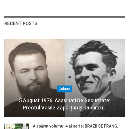
RECENT POSTS
Cultură
5 August 1976. Asasinați De Securitate:
Preotul Vasile Zăpârțan Și Dumitru…
A apărut volumul 4 al seriei BRAZII SE FRÂNG,