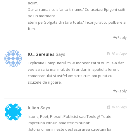
acum,
Dar ai ramas cu sfantu-ti nume/ Cu-aceiasi Epigoni suiti
pe un mormant
Etern pe Golgota din tara toata/ Inconjurat cu pulbere si
fum.
Reply
10 ani ago
IO...gereules
Says
Explicatie.Computerul ‘mi-e monitorizat si nu mi s-a dat
voe sa scriu mai mult de 8 randuri in spatiul aferent
comentariului si astfel am scris cum am putut.cu
scuzele de rigoare.
Reply
10 ani ago
Iulian
Says
Istoric, Poet, Filosof, Publicist sau Teolog? Toate
impreuna intr-un amestec minunat:
„Istoria omenirii este desfasurarea cugetarii lui