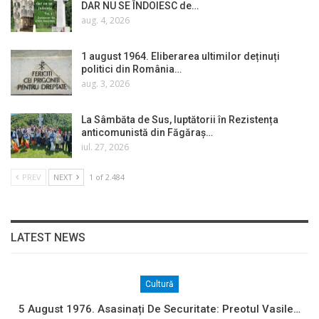
DAR NU SE ÎNDOIESC de…
aug. 4, 2026
1 august 1964. Eliberarea ultimilor deținuți
politici din România…
aug. 3, 2026
La Sâmbăta de Sus, luptătorii în Rezistența
anticomunistă din Făgăraș…
iul. 27, 2026
PREV
NEXT
1 of 2.484
LATEST NEWS
Cultură
5 August 1976. Asasinați De Securitate: Preotul Vasile…