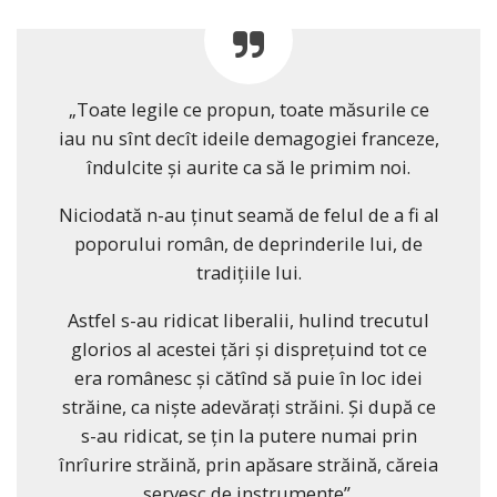
„Toate legile ce propun, toate măsurile ce
iau nu sînt decît ideile demagogiei franceze,
îndulcite şi aurite ca să le primim noi.
Niciodată n-au ţinut seamă de felul de a fi al
poporului român, de deprinderile lui, de
tradiţiile lui.
Astfel s-au ridicat liberalii, hulind trecutul
glorios al acestei ţări şi dispreţuind tot ce
era românesc şi cătînd să puie în loc idei
străine, ca nişte adevăraţi străini. Şi după ce
s-au ridicat, se ţin la putere numai prin
înrîurire străină, prin apăsare străină, căreia
servesc de instrumente”.