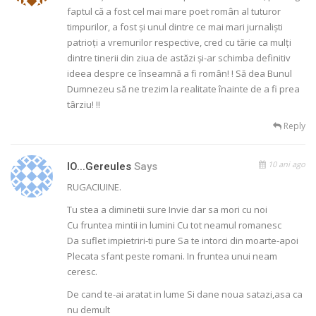
faptul că a fost cel mai mare poet român al tuturor
timpurilor, a fost și unul dintre ce mai mari jurnaliști
patrioți a vremurilor respective, cred cu tărie ca mulți
dintre tinerii din ziua de astăzi și-ar schimba definitiv
ideea despre ce înseamnă a fi român! ! Să dea Bunul
Dumnezeu să ne trezim la realitate înainte de a fi prea
târziu! !!
Reply
10 ani ago
IO...gereules
Says
RUGACIUINE.
Tu stea a diminetii sure Invie dar sa mori cu noi
Cu fruntea mintii in lumini Cu tot neamul romanesc
Da suflet impietriri-ti pure Sa te intorci din moarte-apoi
Plecata sfant peste romani. In fruntea unui neam
ceresc.
De cand te-ai aratat in lume Si dane noua satazi,asa ca
nu demult