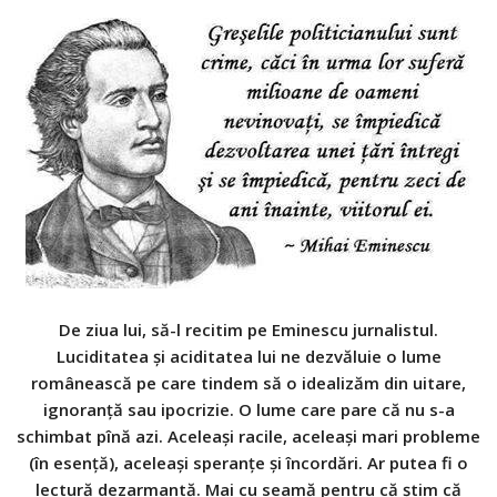
De ziua lui, să-l recitim pe Eminescu jurnalistul.
Luciditatea şi aciditatea lui ne dezvăluie o lume
românească pe care tindem să o idealizăm din uitare,
ignoranţă sau ipocrizie. O lume care pare că nu s-a
schimbat pînă azi. Aceleaşi racile, aceleaşi mari probleme
(în esenţă), aceleaşi speranţe şi încordări. Ar putea fi o
lectură dezarmantă. Mai cu seamă pentru că ştim că