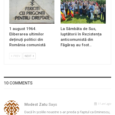
1 august 1964.
La Sâmbăta de Sus,
Eliberarea ultimilor
luptătorii în Rezistența
deținuți politici din
anticomunistă din
România comunistă
Făgăraș au fost…
PREV
NEXT
10 COMMENTS
11 ani ago
Modest Zatu
Says
Dacă în școlile noastre s-ar preda și faptul ca Eminescu,