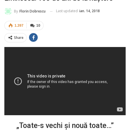
Last updated
ian. 14, 2018
By
Florin Dobrescu
1.397
10
Share
„Toate-s vechi şi nouă toate…”