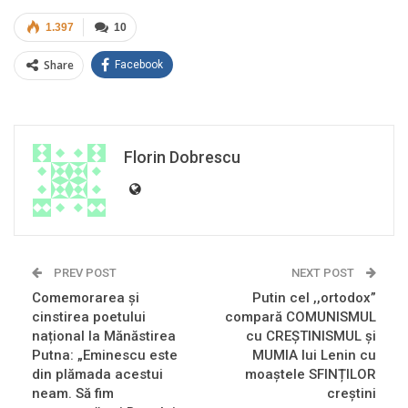
1.397
10
Share
Facebook
Florin Dobrescu
PREV POST
NEXT POST
Comemorarea și
Putin cel ,,ortodox”
cinstirea poetului
compară COMUNISMUL
național la Mănăstirea
cu CREȘTINISMUL şi
Putna: „Eminescu este
MUMIA lui Lenin cu
din plămada acestui
moaştele SFINȚILOR
neam. Să fim
creştini