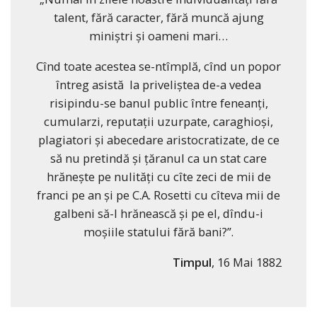
talent, fără caracter, fără muncă ajung
miniştri şi oameni mari…
Cînd toate acestea se-ntîmplă, cînd un popor
întreg asistă la priveliştea de-a vedea
risipindu-se banul public între feneanţi,
cumularzi, reputaţii uzurpate, caraghioşi,
plagiatori şi abecedare aristocratizate, de ce
să nu pretindă şi ţăranul ca un stat care
hrăneşte pe nulităţi cu cîte zeci de mii de
franci pe an şi pe C.A. Rosetti cu cîteva mii de
galbeni să-l hrănească şi pe el, dîndu-i
moşiile statului fără bani?”.
Timpul
, 16 Mai 1882