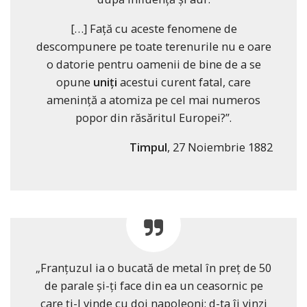
[…] Faţă cu aceste fenomene de
descompunere pe toate terenurile nu e oare
o datorie pentru oamenii de bine de a se
opune
uniţi
acestui curent fatal, care
ameninţă a atomiza pe cel mai numeros
popor din răsăritul Europei?”.
Timpul
, 27 Noiembrie 1882
„Franţuzul ia o bucată de metal în preţ de 50
de parale şi-ţi face din ea un ceasornic pe
care ţi-l vinde cu doi napoleoni; d-ta îi vinzi