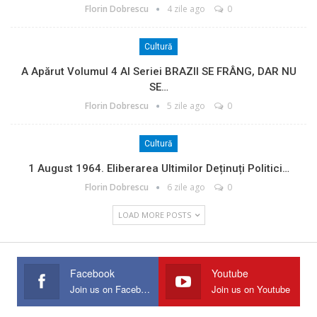
Florin Dobrescu
4 zile ago
0
Cultură
A Apărut Volumul 4 Al Seriei BRAZII SE FRÂNG, DAR NU
SE…
Florin Dobrescu
5 zile ago
0
Cultură
1 August 1964. Eliberarea Ultimilor Deținuți Politici…
Florin Dobrescu
6 zile ago
0
LOAD MORE POSTS
Facebook
Youtube
Join us on Facebook
Join us on Youtube