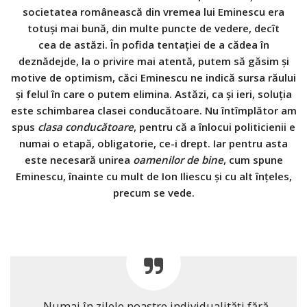
societatea românească din vremea lui Eminescu era
totuşi mai bună, din multe puncte de vedere, decît
cea de astăzi. În pofida tentaţiei de a cădea în
deznădejde, la o privire mai atentă, putem să găsim şi
motive de optimism, căci Eminescu ne indică sursa răului
şi felul în care o putem elimina. Astăzi, ca şi ieri, soluţia
este schimbarea clasei conducătoare. Nu întîmplător am
spus
clasa conducătoare
, pentru că a înlocui politicienii e
numai o etapă, obligatorie, ce-i drept. Iar pentru asta
este necesară unirea
oamenilor de bine
, cum spune
Eminescu, înainte cu mult de Ion Iliescu şi cu alt înţeles,
precum se vede.
„Numai în zilele noastre individualităţi fără