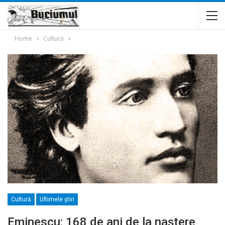
Home
Cultură
Cultură
Ultimele ştiri
Eminescu: 168 de ani de la naștere