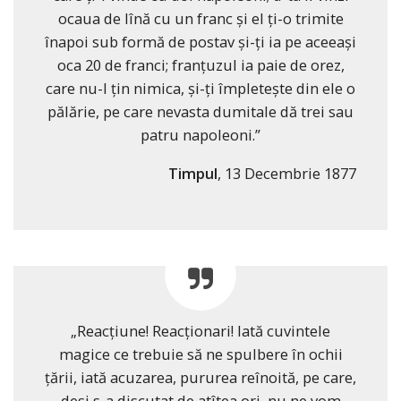
ocaua de lînă cu un franc şi el ţi-o trimite
înapoi sub formă de postav şi-ţi ia pe aceeaşi
oca 20 de franci; franţuzul ia paie de orez,
care nu-l ţin nimica, şi-ţi împleteşte din ele o
pălărie, pe care nevasta dumitale dă trei sau
patru napoleoni.”
Timpul
, 13 Decembrie 1877
„Reacţiune! Reacţionari! Iată cuvintele
magice ce trebuie să ne spulbere în ochii
ţării, iată acuzarea, pururea reînoită, pe care,
deşi s-a discutat de atîtea ori, nu ne vom