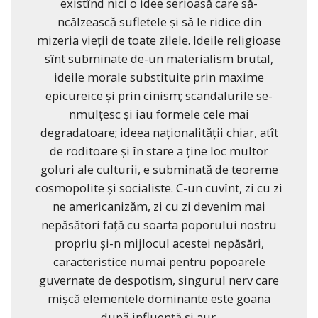
existînd nici o idee serioasă care să-
ncălzească sufletele şi să le ridice din
mizeria vieţii de toate zilele. Ideile religioase
sînt subminate de-un materialism brutal,
ideile morale substituite prin maxime
epicureice şi prin cinism; scandalurile se-
nmulţesc şi iau formele cele mai
degradatoare; ideea naţionalităţii chiar, atît
de roditoare şi în stare a ţine loc multor
goluri ale culturii, e subminată de teoreme
cosmopolite şi socialiste. C-un cuvînt, zi cu zi
ne americanizăm, zi cu zi devenim mai
nepăsători faţă cu soarta poporului nostru
propriu şi-n mijlocul acestei nepăsări,
caracteristice numai pentru popoarele
guvernate de despotism, singurul nerv care
mişcă elementele dominante este goana
după influenţă şi aur.