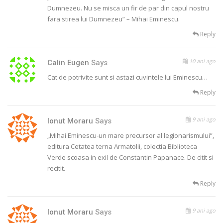
Dumnezeu. Nu se misca un fir de par din capul nostru
fara stirea lui Dumnezeu” – Mihai Eminescu.
Reply
10 ani ago
Calin Eugen
Says
Cat de potrivite sunt si astazi cuvintele lui Eminescu…
Reply
9 ani ago
Ionut Moraru
Says
„Mihai Eminescu-un mare precursor al legionarismului”,
editura Cetatea terna Armatolii, colectia Biblioteca
Verde scoasa in exil de Constantin Papanace. De citit si
recitit.
Reply
9 ani ago
Ionut Moraru
Says