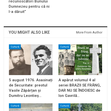
recunoscători Bunului
Dumnezeu pentru că ni
l-a dăruit”
YOU MIGHT ALSO LIKE
More From Author
Cultură
Cultură
5 august 1976. Asasinați
A apărut volumul 4 al
de Securitate: preotul
seriei BRAZII SE FRÂNG,
Vasile Zăpârțan și
DAR NU SE ÎNDOIESC de
Dumitru Leontieș…
Ion Gavrilă…
Cultură
Cultură