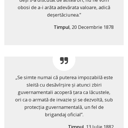
obosi de a-i arăta adevărata valoare, adică
deşertăciunea.”
Timpul
, 20 Decembrie 1878
„Se simte numai că puterea impozabilă este
sleită cu desăvîrşire şi atunci zbiri
guvernamentali acoperă ţara ca lăcustele,
ori ca o armată de invazie şi se dezvoltă, sub
protecţia guvernamentală, un fel de
brigandaj oficial”.
Timpul
, 13 Iulie 1882