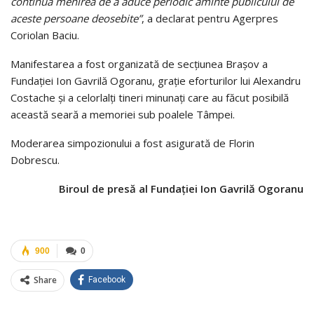
continuă menirea de a aduce periodic aminte publicului de
aceste persoane deosebite”
, a declarat pentru Agerpres
Coriolan Baciu.
Manifestarea a fost organizată de secţiunea Braşov a
Fundaţiei Ion Gavrilă Ogoranu, graţie eforturilor lui Alexandru
Costache şi a celorlalţi tineri minunaţi care au făcut posibilă
această seară a memoriei sub poalele Tâmpei.
Moderarea simpozionului a fost asigurată de Florin
Dobrescu.
Biroul de presă al Fundaţiei Ion Gavrilă Ogoranu
900
0
Share
Facebook