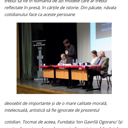
trebui să fie în România de azi modele care ar trebui
reflectate în presă, în cărţile de istorie. Din păcate, năvala
cotidianului face ca aceste persoane
deosebit de importante şi de o mare calitate morală,
intelectuală, artistică să fie ignorate de prezentul
cotidian. Tocmai de aceea, Fundaţia ‘Ion Gavrilă Ogoranu’ îşi