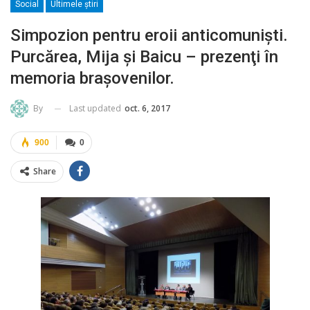
Social
Ultimele ştiri
Simpozion pentru eroii anticomunişti.
Purcărea, Mija şi Baicu – prezenţi în
memoria braşovenilor.
Last updated
oct. 6, 2017
By
900
0
Share