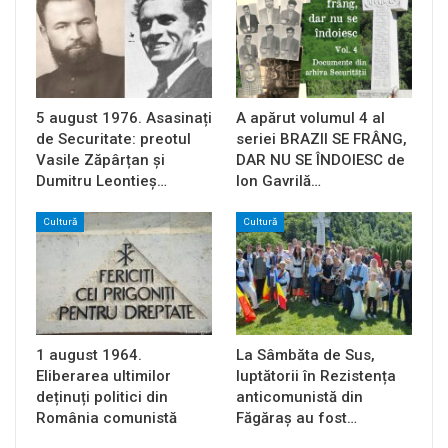
5 august 1976. Asasinați
A apărut volumul 4 al
de Securitate: preotul
seriei BRAZII SE FRÂNG,
Vasile Zăpârțan și
DAR NU SE ÎNDOIESC de
Dumitru Leontieș…
Ion Gavrilă…
Cultură
Cultură
1 august 1964.
La Sâmbăta de Sus,
Eliberarea ultimilor
luptătorii în Rezistența
deținuți politici din
anticomunistă din
România comunistă
Făgăraș au fost…