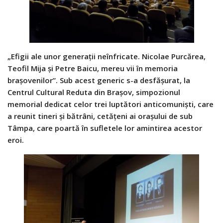
„Efigii ale unor generaţii neînfricate. Nicolae Purcărea,
Teofil Mija şi Petre Baicu, mereu vii în memoria
braşovenilor”. Sub acest generic s-a desfăşurat, la
Centrul Cultural Reduta din Braşov, simpozionul
memorial dedicat celor trei luptători anticomunişti, care
a reunit tineri şi bătrâni, cetăţeni ai oraşului de sub
Tâmpa, care poartă în sufletele lor amintirea acestor
eroi.