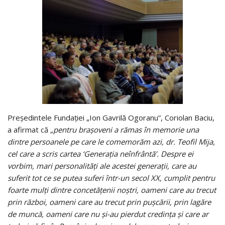
Preşedintele Fundaţiei „Ion Gavrilă Ogoranu”, Coriolan Baciu,
a afirmat că
„pentru braşoveni a rămas în memorie una
dintre persoanele pe care le comemorăm azi, dr. Teofil Mija,
cel care a scris cartea ‘Generaţia neînfrântă’. Despre ei
vorbim, mari personalităţi ale acestei generaţii, care au
suferit tot ce se putea
suferi într-un secol XX, cumplit pentru
foarte mulţi dintre concetăţenii noştri, oameni care au trecut
prin război, oameni care au trecut prin puşcării, prin lagăre
de muncă, oameni care nu şi-au pierdut credinţa şi care ar