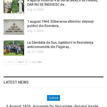
A apărut volumul 4 al seriei BRAZII SE FRÂNG,
DAR NU SE ÎNDOIESC de…
aug. 4, 2026
1 august 1964. Eliberarea ultimilor deținuți
politici din România…
aug. 3, 2026
La Sâmbăta de Sus, luptătorii în Rezistența
anticomunistă din Făgăraș…
iul. 27, 2026
PREV
NEXT
1 of 2.484
LATEST NEWS
Cultură
5 August 1976. Asasinați De Securitate: Preotul Vasile…