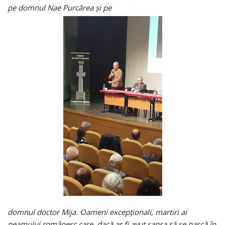
pe domnul Nae Purcărea şi pe
domnul doctor Mija. Oameni excepţionali, martiri ai
neamului românesc care, dacă ar fi avut şansa să se nască în