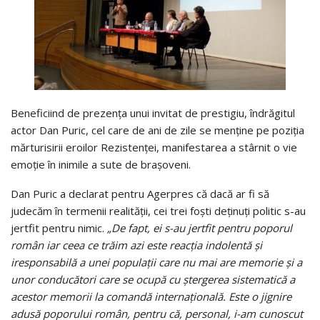
Beneficiind de prezenţa unui invitat de prestigiu, îndrăgitul
actor Dan Puric, cel care de ani de zile se menţine pe poziţia
mărturisirii eroilor Rezistenţei, manifestarea a stârnit o vie
emoţie în inimile a sute de braşoveni.
Dan Puric a declarat pentru Agerpres că dacă ar fi să
judecăm în termenii realităţii, cei trei foşti deţinuţi politic s-au
jertfit pentru nimic.
„De fapt, ei s-au jertfit pentru poporul
român iar ceea ce trăim azi este reacţia indolentă şi
iresponsabilă a unei populaţii care nu mai are memorie şi a
unor conducători care se ocupă cu ştergerea sistematică a
acestor memorii la comandă internaţională. Este o jignire
adusă poporului român, pentru că, personal, i-am cunoscut