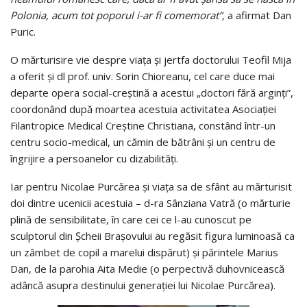
Polonia, acum tot poporul i-ar fi comemorat”,
a afirmat Dan
Puric.
O mărturisire vie despre viaţa şi jertfa doctorului Teofil Mija
a oferit şi dl prof. univ. Sorin Chioreanu, cel care duce mai
departe opera social-creştină a acestui „doctori fără arginţi”,
coordonând după moartea acestuia activitatea Asociaţiei
Filantropice Medical Creştine Christiana, constând într-un
centru socio-medical, un cămin de bătrâni şi un centru de
îngrijire a persoanelor cu dizabilităţi.
Iar pentru Nicolae Purcărea şi viaţa sa de sfânt au mărturisit
doi dintre ucenicii acestuia – d-ra Sânziana Vatră (o mărturie
plină de sensibilitate, în care cei ce l-au cunoscut pe
sculptorul din Şcheii Braşovului au regăsit figura luminoasă ca
un zâmbet de copil a marelui dispărut) şi părintele Marius
Dan, de la parohia Aita Medie (o perpectivă duhovnicească
adâncă asupra destinului generaţiei lui Nicolae Purcărea).