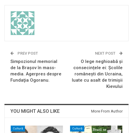
PREV POST
NEXT POST
Simpozionul memorial
O lege neghioabă și
de la Braşov în mass-
consecințele ei: Școlile
media. Agerpres despre
românești din Ucraina,
Fundaţia Ogoranu.
luate cu asalt de trimișii
Kievului
YOU MIGHT ALSO LIKE
More From Author
Cultură
Cultură