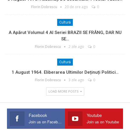
Florin Dobrescu
20 de ore ago
0
Cultură
A Apărut Volumul 4 Al Seriei BRAZII SE FRÂNG, DAR NU
SE…
Florin Dobrescu
2 zile ago
0
Cultură
1 August 1964. Eliberarea Ultimilor Deținuți Politici…
Florin Dobrescu
3 zile ago
0
LOAD MORE POSTS
Facebook
Youtube
Join us on Facebook
Join us on Youtube